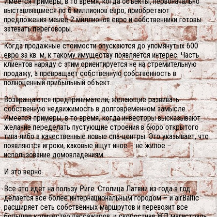
Имеется примеры, в то время, когда объекты, первоначально
выставлявшиеся по 6 миллионов евро, приобретают
предложения менее 2 миллионов евро и собственники готовы
затевать переговоры.
Когда продажные стоимости опускаются до упомянутых 600
евро за кв. м, к такому имуществу появляется интерес. Часть
клиентов наряду с этим ориентируется не на стремительную
продажу, а превращает собственную собственность в
полноценный прибыльный объект.
Возвращаются предприниматели, желающие развивать
собственную недвижимость в долговременном замысле.
Имеется примеры, в то время, когда инвесторы высказывают
желание переделать пустующие строения в бюро открытого
типа либо в качественные новые спа-центры. Это указывает, что
появляются игроки, каковые ищут иное – не жилое –
использование домовладениям.
И это верно.
Все это идет на пользу Риге. Столица Латвии из года в год
делается все более интернациональным городом – и airBaltic
расширяет сеть собственных маршрутов и перевозит все
большее количество пассажиров, и скоростная ЖД магистраль