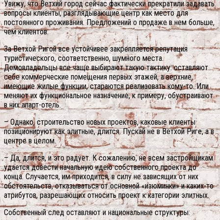
Увижу, что Ветхий город сейчас фактически прекратили задавать
вопросы клиенты, разглядывающие центр как место для
постоянного проживания. Предложений о продаже в нем больше,
чем клиентов.
За Ветхой Ригой все устойчивее закрепляется репутация
туристического, соответственно, шумного места.
Домовладельцы все чаще выбирают такую тактику: оставляют
себе коммерческие помещения первых этажей, а верхние,
имеющие жилые функции, стараются реализовать кому-то. Или
меняют их функциональное назначение, к примеру, обустраивают
в них апарт-отель.
– Однако, строительство новых проектов, каковые клиенты
позиционируют как элитные, длится. Пускай не в Ветхой Риге, а в
центре в целом.
– Да, длится, и это радует. К сожалению, не всем застройщикам
удается довести начальную идею собственного проекта до
конца. Случается, им приходится, в силу не зависящих от них
обстоятельств, отказываться от основной «изюминки» и каких-то
атрибутов, разрешающих относить проект к категории элитных.
Собственный след оставляют и национальные структуры: