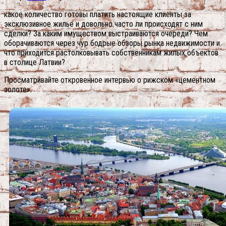
какое количество готовы платить настоящие клиенты за
эксклюзивное жилье и довольно часто ли происходят с ним
сделки? За каким имуществом выстраиваются очереди? Чем
оборачиваются через чур бодрые обзоры рынка недвижимости и
что приходится растолковывать собственникам жилых объектов
в столице Латвии?
Просматривайте откровенное интервью о рижском «цементном
золоте».