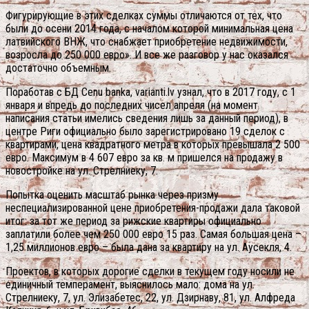
Фигурирующие в этих сделках суммы отличаются от тех, что
были до осени 2014 года, с началом которой минимальная цена
латвийского ВНЖ, что снабжает приобретение недвижимости,
возросла до 250 000 евро». И все же разговор у нас оказался
достаточно объемным.
Поработав с БД Cenu banka, varianti.lv узнал, что в 2017 году, с 1
января и впредь до последних чисел апреля (на момент
написания статьи имелись сведения лишь за данный период), в
центре Риги официально было зарегистрировано 19 сделок с
квартирами, цена квадратного метра в которых превышала 2 500
евро. Максимум в 4 607 евро за кв. м пришелся на продажу в
новостройке на ул. Стрелниеку, 7.
Попытка оценить масштаб рынка через призму
неспециализированной цене приобретения-продажи дала таковой
итог: за тот же период за рижские квартиры официально
заплатили более чем 250 000 евро 15 раз. Самая большая цена –
1,25 миллионов евро – была дана за квартиру на ул. Аусекля, 4.
Проектов, в которых дорогие сделки в текущем году носили не
единичный темперамент, выяснилось мало: дома на ул.
Стрелниеку, 7, ул. Элизабетес, 22, ул. Дзирнаву, 81, ул. Алфреда