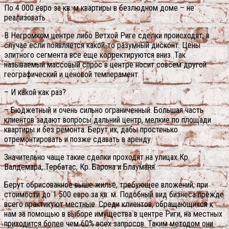
По 4 000 евро за кв. м квартиры в безлюдном доме – не
реализовать.
В Негромком центре либо Ветхой Риге сделки происходят, в
случае если появляется какой-то разумный дисконт. Цены
элитного сегмента все еще корректируются вниз. Так
называемый массовый спрос в центре носит совсем другой
географический и ценовой темперамент.
– И какой как раз?
– Бюджетный и очень сильно ограниченный. Большая часть
клиентов задают вопросы дальний центр, мелкие по площади
квартиры и без ремонта. Берут их, дабы простенько
отремонтировать и позже сдавать в аренду.
Значительно чаще такие сделки проходят на улицах Кр.
Валдемара, Тербатас, Кр. Барона и Блауманя.
Берут обрисованное выше жилье, требующее вложений, при
стоимости до 1 500 евро за кв. м. Подобный вид бизнеса прежде
всего практикуют местные. Среди клиентов, обращающихся к
нам за помощью в выборе имущества в центре Риги, на местных
приходится более чем 60% всех запросов. Таким методом они