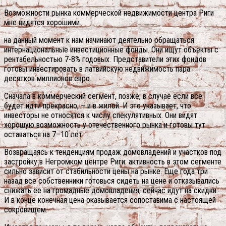
Возможности рынка коммерческой недвижимости центра Риги
мне видятся хорошими.
на данный момент к нам начинают деятельно обращаться
интернациональные инвестиционные фонды. Они ищут объекты с
рентабельностью 7-8% годовых. Представители этих фондов
готовы инвестировать в латвийскую недвижимость пара
десятков миллионов евро.
Сначала в коммерческий сегмент, позже, в случае если все
будет идти прекрасно, – и в жилой. И это указывает, что
инвесторы не относятся к числу спекулятивных. Они видят
хорошую возможность у отечественного рынка и готовы тут
оставаться на 7–10 лет.
Возвращаясь к тенденциям продаж домовладений и участков под
застройку в Негромком центре Риги: активность в этом сегменте
сильно зависит от стабильности цены на рынке. Еще года три
назад все собственники готовься сидеть на цене и отказывались
снижать ее на громадные домовладения, сейчас идут на скидки.
И в конце конечная цена оказывается сопоставима с настоящей
сокровищем.