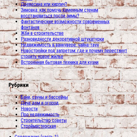
Древесина или кирпич?
Зимовка: как помочь каменным стенам
восстановиться после зимы?
Фантастические возможности современных
фонтанов
Жби в строительстве
Разновидности декоративной штукатурки
Недвижимость в ванкувере: чайна-таун
Новостройки под запретом: где и почему перестанут
строить новое жилье
Встроенная бытовая техника для кухни
Рубрики
Бани, сауны и бассейны
Дача дом и огород
Новости
Про недвижимость
Строительство советы
Строймастерская
Содержание (часть 1)