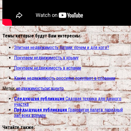
Темы которые будут Вам интересны:
Элитная недвижимость латвии: почем и для кого?
Покупаем недвижимость в крыму
Покупаем недвижимость в испании
Какую недвижимость россияне покупают в словении
Метки:
недвижимость
рига
центр
Следующая публикация
Садовая техника для дачного
участка
Предыдущая публикация
Грановитая палата: парадный
зал всех времен
Читайте также: