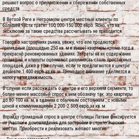
решают вопрос о приумножении и сбережении собственных
средств.
В Ветхой Риге и Негромком центре местные клиенты по
большей части тратят 100 000-150 000 евро. Ясно, что на
эксклюзив за такие средства рассчитывать не приходится.
Говоря о настроениях рынка, увижу, что еле продаются
громадные (площадью 250 кв. м и выше) квартиры кроме того в
прекрасно реновированных зданиях. Затраты на их содержание
громадны, и клиенты оценивают разумность столь просторных
площадей, даже в том случае, если те предлагаются в центре
дешевле 1 400 евро за кв. м. Громадное внимание уделяется и
налогу на недвижимость.
В случае если рассуждать о центре и его верхнем сегменте, то
более-менее массовый спрос в нем обозначу так: это квартиры
до 80-100 кв. м, в зданиях с обычным состоянием , с новыми
ценой и коммуникациями 2 200-2 500 евро за кв. м.
Вправду громадный спрос в центре столицы Латвии фиксируется
на участки и домовладения для застройки в стратегических
местах. Приобрести и реализовать желают многие.