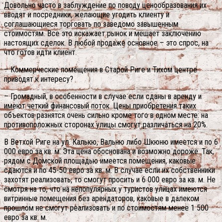
Довольно часто в заблуждение по поводу ценообразования их
вводят и посредники, желающие угодить клиенту и
соглашающиеся торговать по заведомо завышенным
стоимостям. Все это искажает рынок и мешает заключению
настоящих сделок. В любой продаже основное – это спрос, на
что готов идти клиент.
– Коммерческие помещения в Старой Риге и Тихом центре
приводят к интересу?
– Громадный, в особенности в случае если сданы в аренду и
имеют четкий финансовый поток. Цены приобретения таких
объектов разнятся очень сильно кроме того в одном месте: на
противоположных сторонах улицы смогут различаться на 20%.
В Ветхой Риге на ул. Калькю, Вальню либо Шкюню имеется и по 6
000 евро за кв. м. Эта цена обоснована и возможно дороже. Так,
рядом с Домской площадью имеется помещения, каковые
сдаются и по 45-50 евро за кв. м. В случае если их собственники
захотят реализовать, то смогут просить и 6 000 евро за кв. м. Не
смотря на то, что на непопулярных у туристов улицах имеются
витринные помещения без арендаторов, каковые в далеком
прошлом не смогут реализовать и по стоимостям менее 1 500
евро за кв. м.