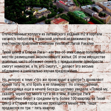
Отечественные коллеги из латвийского издания m2 и портала
varianti.lv поболтали о рижской элитной недвижимости с
участником правления компании Vestabalt Лигой Узкалне.
Тихий центр и Старая Рига – как раз об этих самые популярных
местах размещения эксклюзивного жилья. Об этом имуществе
довольно часто обожают сказать с придыханием: приобрести
смогут немногие, а те, кто смогут, – делают это весьма
обдуманно и шепетильно изучая предложения.
Но, интерес к теме «Что же происходит в центре?» проявляют
кроме того те, кто брать и не планирует. Но отечественная
собеседница еще в начале беседы шутливо увидела: «Помой-му,
сказать через чур много тут и не о чем.
В центре Риги
ежемесячно берут в среднем чуть более 100 квартир, на Тихий
центр и Старый город из них приходится менее 10%. Чаще
продаются по три – пять квартир.