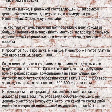
– Так в чем загвоздка?
– Как неизменно, в денежной составляющей. В Негромком
центре имеется безлюдные участки, к примеру, на ул.
Рупниецибас, Стрелниеку и Элизабетес.
Те, кто торгует ими, высчитывают продажную цену исходя из
большой вероятной интенсивности местной застройки, базируясь
на показателях строительства и первых красочных эскизах
проекта.
И просят от 400 евро за кв. м и выше. Инвестор же готов платить
250 евро за кв. м, редко – 300.
Он-то осознаёт, что в конечном итоге сможет сделать и как
будет развивать проект. Из практики вижу, что за требующие
полной реконструкции домовладения на таких улицах, как
Антонияс либо Аусекля, продавцы хотят взять 1 000-1 200 евро
за кв. м, клиенты готовы платить 500-600 евро за кв. м.
Неточность многих продавцов как элитных квартир, так и
домовладений в том, что, определяя собственную цену, они
довольно часто ориентируются на то, что какой-то сосед либо
соперник предлагал собственный имущество по такой-то цене.