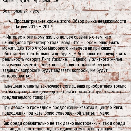
Калниня, 6, и ул. Бривибас, 46.
Вот, пожалуй, и все.
Просматривайте кроме этого: Обзор рынка недвижимости
Латвии 2016 – 2017
– Интерес к элитному жилью нельзя сравнить с тем, что
наблюдался три-четыре года назад. Это – несомненно. Быть
может, для того чтобы массового интереса ни при каких
обстоятельствах больше и не будет, – без попыток приукрасить
реальность говорит Лига Узкалне. – Однако, у элитного жилья
неизменно имеется собственный клиент: данный сегмент
задавали вопросы и будут задавать вопросы, им будут
интересоваться.
Нынешние клиенты заключают соглашения приобретения только
в том случае, если цена адекватная и соответствует качеству
предлагаемого товара.
При довольно громадном предложении квартир в центре Риги,
подходящих под категорию совершенной элиты, – мало.
Как среди сравнительно не так давно выстроенных, так и среди
не так долго осталось ждать сдающихся в эксплуатацию