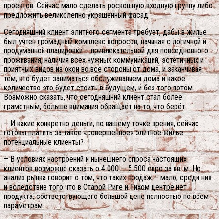
проектов. Сейчас мало сделать роскошную входную группу либо
предложить великолепно украшенный фасад.
Сегодняшний клиент элитного сегмента требует, дабы в жилье
был учтен громадный комплекс вопросов, начиная с логичной и
продуманной планировки – привлекательной для повседневного
проживания, наличия всех нужных коммуникаций, эстетичных и
приятных видов из окон во все стороны от дома, и заканчивая
тем, кто будет заниматься обслуживанием дома и какое
количество это будет стоить в будущем, и без того потом.
Возможно сказать, что сегодняшний клиент стал более
грамотным, больше внимания обращает на то, что берёт.
– И какие конкретно деньги, по вашему точке зрения, сейчас
готовы платить за такое «совершенное» элитное жилье
потенциальные клиенты?
– В условиях настроений и нынешнего спроса настоящих
клиентов возможно сказать о 4 000 — 5 500 евро за кв. м. Но
анализ рынка говорит о том, что таких продаж – мало, среди них
и вследствие того что в Старой Риге и Тихом центре нет
продукта, соответствующего большой цене полностью по всем
параметрам.