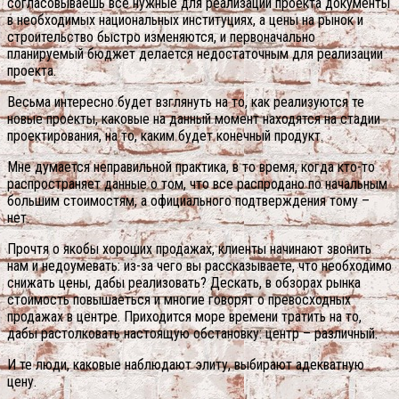
согласовываешь все нужные для реализации проекта документы
в необходимых национальных институциях, а цены на рынок и
строительство быстро изменяются, и первоначально
планируемый бюджет делается недостаточным для реализации
проекта.
Весьма интересно будет взглянуть на то, как реализуются те
новые проекты, каковые на данный момент находятся на стадии
проектирования, на то, каким будет конечный продукт.
Мне думается неправильной практика, в то время, когда кто-то
распространяет данные о том, что все распродано по начальным
большим стоимостям, а официального подтверждения тому –
нет.
Прочтя о якобы хороших продажах, клиенты начинают звонить
нам и недоумевать: из-за чего вы рассказываете, что необходимо
снижать цены, дабы реализовать? Дескать, в обзорах рынка
стоимость повышаеться и многие говорят о превосходных
продажах в центре. Приходится море времени тратить на то,
дабы растолковать настоящую обстановку: центр – различный.
И те люди, каковые наблюдают элиту, выбирают адекватную
цену.