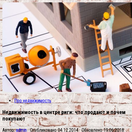
Про недвижимость
Недвижимость в центре риги: что продают и почем
покупают
Автор:
admin
· Опубликовано
04.12.2014
· Обновлено
19.06.2018