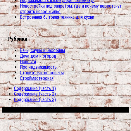
Недвижимость в ванкувере: чайна-таун
Новостройки под запретом: где и почему перестанут
строить новое жилье
Встроенная бытовая техника для кухни
Рубрики
Бани, сауны и бассейны
Дача дом и огород
Новости
Про недвижимость
Строительство советы
Строймастерская
Содержание (часть 1)
Содержание (часть 2)
Содержание (часть 3)
Сфера строительства © 2026. Все права защищены.