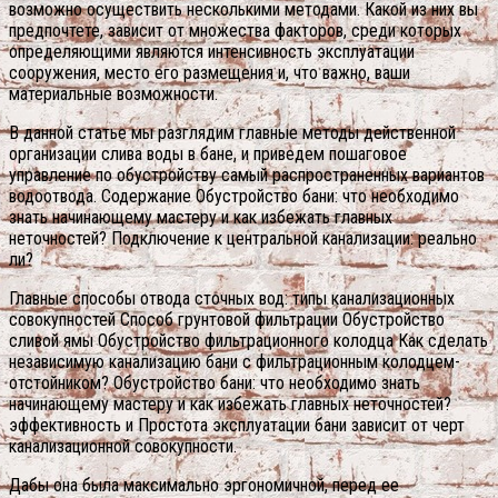
возможно осуществить несколькими методами.
Какой из них вы
предпочтете, зависит от множества факторов, среди которых
определяющими являются интенсивность эксплуатации
сооружения, место его размещения и, что важно, ваши
материальные возможности.
В данной статье мы разглядим главные методы действенной
организации слива воды в бане, и приведем пошаговое
управление по обустройству самый распространенных вариантов
водоотвода. Содержание Обустройство бани: что необходимо
знать начинающему мастеру и как избежать главных
неточностей? Подключение к центральной канализации: реально
ли?
Главные способы отвода сточных вод: типы канализационных
совокупностей Способ грунтовой фильтрации Обустройство
сливой ямы Обустройство фильтрационного колодца Как сделать
независимую канализацию бани с фильтрационным колодцем-
отстойником? Обустройство бани: что необходимо знать
начинающему мастеру и как избежать главных неточностей?
эффективность и Простота эксплуатации бани зависит от черт
канализационной совокупности.
Дабы она была максимально эргономичной, перед ее