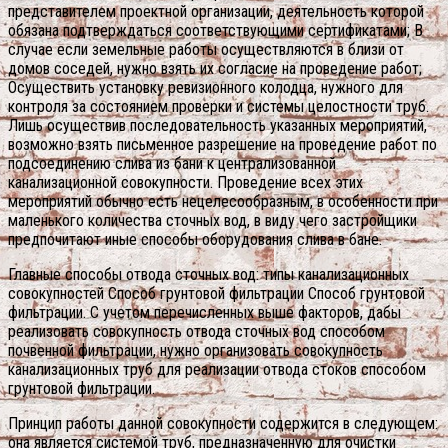
представителем проектной организации, деятельность которой
обязана подтверждаться соответствующими сертификатами; В
случае если земельные работы осуществляются в близи от
домов соседей, нужно взять их согласие на проведение работ;
Осуществить установку ревизионного колодца, нужного для
контроля за состоянием проверки и системы целостности труб.
Лишь осуществив последовательность указанных мероприятий,
возможно взять письменное разрешение на проведение работ по
подсоединению слива из бани к централизованной
канализационной совокупности. Проведение всех этих
мероприятий обычно есть нецелесообразным, в особенности при
маленького количества сточных вод, в виду чего застройщики
предпочитают иные способы оборудования слива в бане.
Главные способы отвода сточных вод: типы канализационных
совокупностей Способ грунтовой фильтрации Способ грунтовой
фильтрации. С учетом перечисленных выше факторов, дабы
реализовать совокупность отвода сточных вод способом
почвенной фильтрации, нужно организовать совокупность
канализационных труб для реализации отвода стоков способом
грунтовой фильтрации.
Принцип работы данной совокупности содержится в следующем:
она является системой труб, предназначенную для очистки