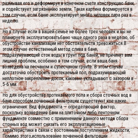
размывая его и деформируя в конечном счете конструкцию бани,
и содействует загрязнению земли. Такая картина формируется в
том случае, если баню эксплуатирует много человек пара раз в
неделю.
Но в случае если в вашей семье не более трех человек и вы не
планируете эксплуатироватьбаню чаще одного раза в неделю, об
обустройстве канализации нет обстоятельств тревожиться.В
этом случае естественный метод слива в бане,
подразумевающий сток воды в грунт под баней, не причинит вам
лишний проблем, особенно в том случае, если ваша баня
возведена на песчаном и супесчаном грунте. В этом случае
достаточно обустроить протекаемый пол, подразумевающий
неплотное закрепление досок, каковые укладывают с зазором в
5-6 мм.
Но для обустройства протекаемого пола и сбора сточных вод в
бане способом почвенной фильтрации существуют кое-какие
ограничения: Вид фундамента — определяющий фактор,
поскольку возведение бани на плиточном либо ленточном
фундаменте совместно с применением данного метода сбора
сточных вод может снизить его эксплуатационные
характеристики в связи с постоянным поступлением жидкости;
Помимо этого,использование почвенной фильтрации