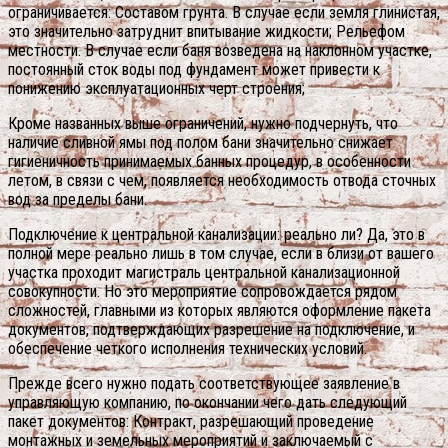
ограничивается: Составом грунта. В случае если земля глинистая,
это значительно затруднит впитывание жидкости; Рельефом
местности. В случае если баня возведена на наклонном участке,
постоянный сток воды под фундамент может привести к
понижению эксплуатационных черт строения;
Кроме названных выше ограничений, нужно подчернуть, что
наличие сливной ямы под полом бани значительно снижает
гигиеничность принимаемых банных процедур, в особенности
летом, в связи с чем, появляется необходимость отвода сточных
вод за пределы бани.
Подключение к центральной канализации: реально ли? Да, это в
полной мере реально лишь в том случае, если в близи от вашего
участка проходит магистраль центральной канализационной
совокупности. Но это мероприятие сопровождается рядом
сложностей, главными из которых являются оформление пакета
документов, подтверждающих разрешение на подключение, и
обеспечение четкого исполнения технических условий.
Прежде всего нужно подать соответствующее заявление в
управляющую компанию, по окончании чего дать следующий
пакет документов: Контракт, разрешающий проведение
монтажных и земельных мероприятий и заключаемый с