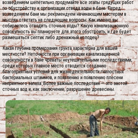
возведением шепетильно продумайте все этапы грядущих работ
по обустройству и организации отвода воды в бане. Перед
возведением бани мы рекомендуем начинающим мастерам в
мыслях ответить на следующие вопросы: Как именно вы
собираетесь отводить сточные воды? Какую канализационную
совокупность вы планируете для этого обустроить, и где будет
размешаться септик либо дренажный колодец?
Какая глубина промерзания грунта характерна для вашей
местности? Неточности при организации канализационной
совокупности в бане чреваты неутешительными последствиями,
среди которых главное место отводится созданию
благоприятных условий для жизнедеятельности гнилостных
бактериальных штаммов, и появлению и появлению плесени
неприятного запаха. Более важные последствия — это застой
сточных вод и, как заключение, разрушение древесины.