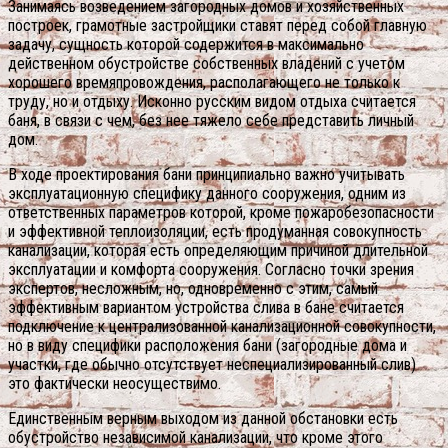
Занимаясь возведением загородных домов и хозяйственных
построек, грамотные застройщики ставят перед собой главную
задачу, сущность которой содержится в максимально
действенном обустройстве собственных владений с учетом
хорошего времяпровождения, располагающего не только к
труду, но и отдыху. Исконно русским видом отдыха считается
баня, в связи с чем, без нее тяжело себе представить личный
дом.
В ходе проектирования бани принципиально важно учитывать
эксплуатационную специфику данного сооружения, одним из
ответственных параметров которой, кроме пожаробезопасности
и эффективной теплоизоляции, есть продуманная совокупность
канализации, которая есть определяющим причиной длительной
эксплуатации и комфорта сооружения. Согласно точки зрения
экспертов, несложным, но, одновременно с этим, самый
эффективным вариантом устройства слива в бане считается
подключение к централизованной канализационной совокупности,
но в виду специфики расположения бани (загородные дома и
участки, где обычно отсутствует неспециализированный слив)
это фактически неосуществимо.
Единственным верным выходом из данной обстановки есть
обустройство независимой канализации, что кроме этого