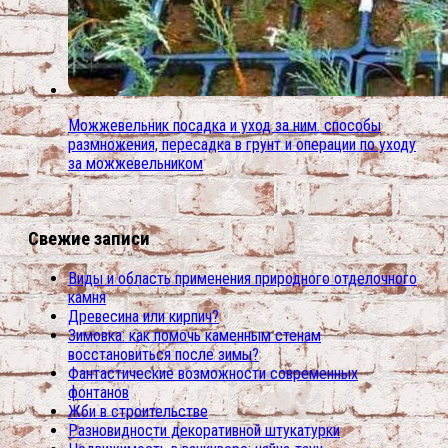
Можжевельник посадка и уход за ним. способы
размножения, пересадка в грунт и операции по уходу
за можжевельником
Свежие записи
Виды и область применения природного отделочного
камня
Древесина или кирпич?
Зимовка: как помочь каменным стенам
восстановиться после зимы?
Фантастические возможности современных
фонтанов
Жби в строительстве
Разновидности декоративной штукатурки