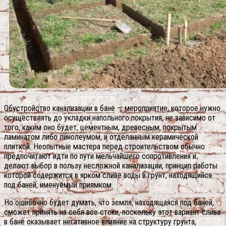
Обустройство канализации в бане — мероприятие, которое нужно
осуществлять до укладки напольного покрытия, не зависимо от
того, каким оно будет, цементным, древесным, покрытым
ламинатом либо линолеумом, и отделанным керамической
плиткой. Неопытные мастера перед строительством обычно
предпочитают идти по пути мельчайшего сопротивления и
делают выбор в пользу несложной канализации, принцип работы
которой содержится в ярком сливе воды в грунт, находящийся
под баней, именуемый приямком.
Но ошибочно будет думать, что земля, находящаяся под баней,
сможет принять на себя все стоки, поскольку этот вариант слива
в бане оказывает негативное влияние на структуру грунта,