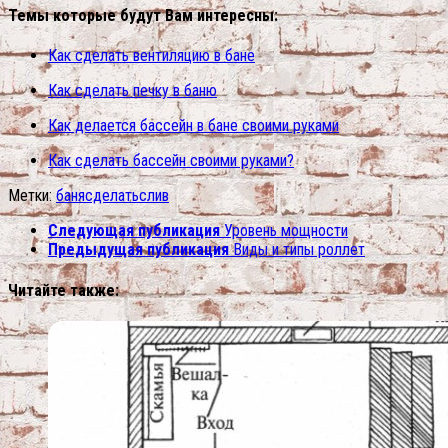
Темы которые будут Вам интересны:
Как сделать вентиляцию в бане
Как сделать печку в баню
Как делается бассейн в бане своими руками
Как сделать бассейн своими руками?
Метки:
баня
сделать
слив
Следующая публикация
Уровень мощности
Предыдущая публикация
Виды и типы роллет
Читайте также: