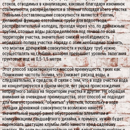
стоков, отводимых в канализацию, каковые благодаря изюминок
совокупности, распределяются в течении площади всего участка.
Главными составляющими совокупности являются: септик,
делающий функцию отстойника; труба для водоотвода;
распределительный колодец, проходя через что, по дренажным
трубам, сточные воды распределяются под почвой по всей
территории участка, значительно снижая необходимость
нередкого полива участка. Наряду с этим необходимо помнить,
что монтаж дренажной совокупности и укладку труб нужно
осуществлять на глубине, которая превышает уровень залегания
грунтовых вод на 0,5-1,5 метра.
Этот способ характеризуется массой преимуществ, таких как:
Понижение частоты полива, что снижает расход воды, а
следовательно, и средств; В связи с тем, что в ходе очистки вода
не концентрируется в одном месте, нет риска происхождения
неприятного запаха на территории участка и другие. Не обращая
внимания на очевидные преимущества, этот способ не подходит
для благоустроенных, "обжитых" участков, поскольку в ходе
укладки дренажной совокупности возможно нанести
значительный ущерб ранее обустроенным элементам и
коммуникациям ландшафтного дизайна, к примеру, нужно будет
перекопать цветущие клумбы либо нанести вред садовому
участку. Но если вы сравнительно не так давно купили участок и