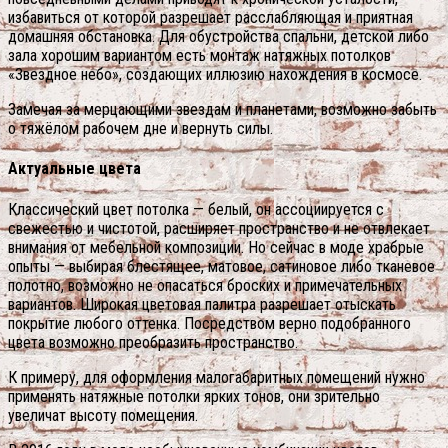
избавиться от которой разрешает расслабляющая и приятная
домашняя обстановка. Для обустройства спальни, детской либо
зала хорошим вариантом есть монтаж натяжных потолков
«Звездное небо», создающих иллюзию нахождения в космосе.
Замечая за мерцающими звездам и планетами, возможно забыть
о тяжёлом рабочем дне и вернуть силы.
Актуальные цвета
Классический цвет потолка — белый, он ассоциируется с
свежестью и чистотой, расширяет пространство и не отвлекает
внимания от мебельной композиции. Но сейчас в моде храбрые
опыты — выбирая блестящее, матовое, сатиновое либо тканевое
полотно, возможно не опасаться броских и примечательных
вариантов. Широкая цветовая палитра разрешает отыскать
покрытие любого оттенка. Посредством верно подобранного
цвета возможно преобразить пространство.
К примеру, для оформления малогабаритных помещений нужно
применять натяжные потолки ярких тонов, они зрительно
увеличат высоту помещения.