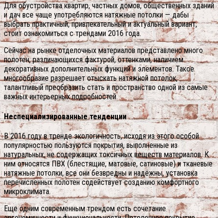
Для обустройства квартир, частных домов, общественных зданий
и дач все чаще употребляются натяжные потолки — дабы
выбрать практичный, привлекательный и актуальный вариант,
стоит ознакомиться с трендами 2016 года.
Сейчас на рынке отделочных материалов представлено много
полотен, различающихся фактурой, оттенками, наличием
декоративных дополнительных функций и элементов. Такое
многообразие разрешает отыскать натяжной потолок,
талантливый преобразить стать и пространство одной из самые
важных интерьерных подробностей.
Неспециализированные тенденции
В 2016 году в тренде экологичность, исходя из этого особой
популярностью пользуются покрытия, выполненные из
натуральных, не содержащих токсичных веществ материалов. К
ним относятся ПВХ (блестящие, матовые, сатиновые) и тканевые
натяжные потолки, все они безвредны и надёжны, установка
перечисленных полотен содействует созданию комфортного
микроклимата.
Еще одним современным трендом есть сочетание
эргономичности и функциональности. Потолочное покрытие