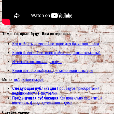
Темы которые будут Вам интересны:
Как выбрать натяжной потолок для банкетного зала
Какой натяжной потолок выбрать в разные комнаты?
Натяжные потолки в детскую
Какой потолок выбрать для маленькой квартиры
Метки:
выбрать
натяжной
Следующая публикация
Процедура приобретения
недвижимости в австралии
Предыдущая публикация
Как правильно защитить и
покрасить фасад деревянного дома
Читайте также: