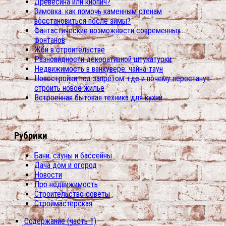
Древесина или кирпич?
Зимовка: как помочь каменным стенам
восстановиться после зимы?
Фантастические возможности современных
фонтанов
Жби в строительстве
Разновидности декоративной штукатурки
Недвижимость в ванкувере: чайна-таун
Новостройки под запретом: где и почему перестанут
строить новое жилье
Встроенная бытовая техника для кухни
Рубрики
Бани, сауны и бассейны
Дача дом и огород
Новости
Про недвижимость
Строительство советы
Строймастерская
Содержание (часть 1)