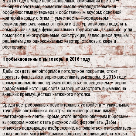
В 2016 году в моде необыкновенные комбинации цветов —
выбирая сочетание, возможно смело руководствоваться
особенностями интерьера и собственным вкусом; основной
критерий наряду с этим — уместность. Посредством
совмещения различных оттенков и фактур возможно поделить
помещение на пара функциональных территорий. Данной же цели
помогают и многоуровневые конструкции, являющиеся лучшим
решением для однокомнатных квартир, столовых, кафе и
ресторанов.
Необыкновенные выговоры в 2016 году
Дабы создать неповторимое потолочное покрытие, стоит
показать фантазию и верно расставить выговоры. В 2016 году
возможно смело экспериментировать с освещением — верно
подобранный источник света разрешит заострять внимание на
внешних преимуществах натяжного потолка.
Среди востребованных осветительных устройств — уникальные
точечные светильники, люстры, люминесцентные лампы,
светодиодные ленты. Кроме этого необыкновенным и броским
выговором может стать рисунок либо фотопечать. Дабы
отыскать подходящее изображение, направляться ознакомиться
с каталогами магазинов, занимающихся реализацией натяжных