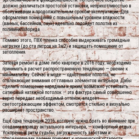
должно различаться простотой установки, неприхотливостью в
обслуживании и продолжительным сроком эксплуатации. Для
оформления помещений с повышенным уровнем влажности
(ванных, бассейнов, саун) идеально подойдут полотна из
поливинилхлорида.
Помимо этого, ПВХ-пленка способна выдерживать громадные
нагрузки (до ста литров на 1м2) и защищать помещение от
затопления.
Затевая ремонт в доме либо квартире в 2016 году, необходимо
принимать в расчет распространенную тенденцию — рвение к
минимализму. Сейчас в моде — однотонные полотна, не
отвлекающие внимания от главных элементов интерьера. Дабы
сделать помещение нарядным и ярким, возможно установить
сатиновый натяжной потолок — эта фактура самый совершенно
верно передает необходимый оттенок, владеет
светоотражающим эффектом, смотрится стильно и визуально
расширяет пространство.
Еще одна тенденция 2016, которую нужно брать во внимание при
создании вправду актуального интерьера, — комфортный отдых.
Ускоренный ритм судьбы, загруженность заботами и
повседневными делами приводят к хронической усталости,