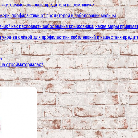
нику. самые коварные вредители на землянике
. меры профилактики от вредителей и заболеваний малины
ник? как распознать заболевания крыжовника, какие меры принима
и уход за сливой для профилактики заболеваний и нашествия вредит
а
 на стройматериалах?