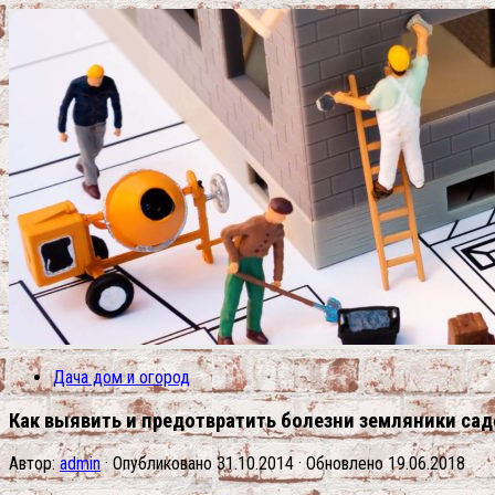
Дача дом и огород
Как выявить и предотвратить болезни земляники са
Автор:
admin
· Опубликовано
31.10.2014
· Обновлено
19.06.2018