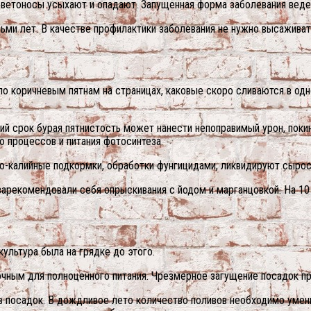
ветоносы усыхают и опадают. Запущенная форма заболевания веде
ьми лет. В качестве профилактики заболевания не нужно высаживат
по коричневым пятнам на страницах, каковые скоро сливаются в одн
ий срок бурая пятнистость может нанести непоправимый урон, поки
ю процессов и питания фотосинтеза.
-калийные подкормки, обработки фунгицидами, ликвидируют сырос
арекомендовали себя опрыскивания с йодом и марганцовкой. На 10 л
культура была на грядке до этого.
чным для полноценного питания. Чрезмерное загущение посадок п
в посадок. В дождливое лето количество поливов необходимо умен