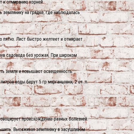
т к отмиранию корней.
ь землянику на грядке, где наблюдалась
о пятно. Лист быстро желтеет и отмирает
нув садовода без урожая. При широком
ть земли и повышают освещенность.
итров воды берут 5 гр марганцовки, 2 ст. л.
ровоцирует происхождение разных болезней.
ьшить. Высаживая землянику в засушливом