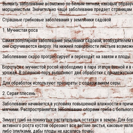
Выявить заболевание возможно по белым пятнам, каковые образу
морщинистым. Значительно чаще заболевание предает страницам 
Страшные грибковые заболевания у земляники садовой
1. Мучнистая роса
Самая популярная заболевание земляники садовой, возбудителем 
они скручиваются кверху. На нижней поверхности листьев возмож
Заболевание скоро прогрессирует и переходит на завязи и плоды.
Бороться с мучнистой росой необходимо в пара этапов весной и в
урожая. В осеннюю пору выполняют две обработки с промежутком
Для обработок используют препараты с содержанием серы.
2. Серая плесень
Заболевание начинается в условиях повышенной влажности и причи
мягкими. Распространяется заболевание спорами гриба с больного
Зимует гриб на покинутых растительных остатках в земле. Для б
активного роста кустов обрезают все ветхие листья, каковые яв
либо опилками, дабы плоды не касались почвы.