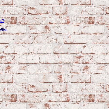
ть?
елей