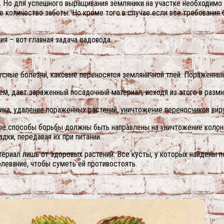
. Но для успешного выращивания земляники на участке необходим
е количество заботы. Но кроме того в случае если все требования
я – вот главная задача садовода.
сные болезни, каковые переносятся земляничной тлей. Пораженные
м, дает зараженный посадочный материал, исходя из этого в размн
ка, удаление пораженных растений, уничтожение переносчиков вир
вные способы борьбы должны быть направлены на уничтожение колон
дки, передавая их при питании.
риал лишь от здоровых растений. Все кусты, у которых найдены п
евание, чтобы суметь ей противостоять.