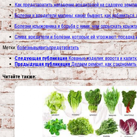
Как предотвратить нападение вредителей на садовую земля
Болезни и вредители малины: какие бывают, как избавиться
Болезни крыжовника и борьба с ними: чем опрыскать крыжов
Слива: вредители и болезни, которые ей угрожают. посадка 
Метки:
болезнь
выявить
предотвратить
Следующая публикация
Кованые изделия: ворота и калитк
Предыдущая публикация
Делаем ремонт. как сэкономить
Читайте также: