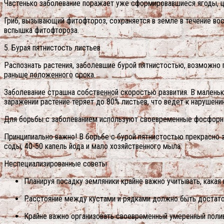
Частенько заболевание поражает уже сформировавшиеся ягоды, ц
Гриб, вызывающий фитофтороз, сохраняется в земле в течение вос
вспышка фитофтороза.
5. Бурая пятнистость листьев
Распознать растения, заболевшие бурой пятнистостью, возможно 
раньше положенного срока.
Заболевание страшна собственной скоростью развития. В маленьк
заражении растение теряет до 80% листьев, что ведет к нарушени
Для борьбы с заболеванием используют своевременные фосфорно
Принципиально важно! В борьбе с бурой пятнистостью прекрасно з
соды, 40-50 капель йода и мало хозяйственного мыла.
Неспециализированные советы
Планируя посадку земляники крайне важно учитывать, какая 
Расстояние между кустами и рядками должно быть достато
Крайне важно организовать своевременный умеренный поли