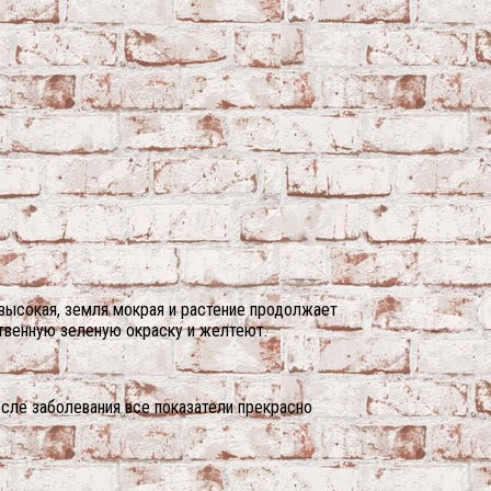
 высокая, земля мокрая и растение продолжает
твенную зеленую окраску и желтеют.
сле заболевания все показатели прекрасно