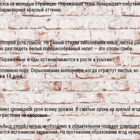
ются на молодых страницах. Пораженная ткань прекращает собстве
характерный красный оттенок.
которой есть грибок. На ранней стадии заболевания юные листья р
но разглядеть белый порошкообразный налет – это споры гриба.
 Пораженные ягоды останавливаются в росте и усыхают.
 осеннюю пору. Опрыскивания выполняют, когда отрастут листья, во
 в 14 дней.
няет громадной урон всему урожая. В сжатые сроки на зрелых ягод
 растения на здоровые.
орьбы с серой гнилью необходимо в обязательном порядке соверши
ляются источником заражения. На протяжении образования ягод нуж