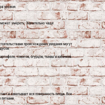
ра урожая.
т может умереть. Значительно чаще
бстоятельствами происхождения увядания могут
дусов.
ртофеля, томатов, огурцов, тыквы и кабачков.
тает и охватывает вся поверхность плода. Все
 пятнами.