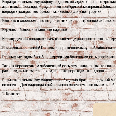
Выращивая землянику садовую, дачник ожидает хорошего урожая
агротехнических правил, здоровый посадочный материал и большо
подвергаться разным болезням, каковые снижают урожай.
Выявить и своевременно не допустить распространение заболевани
Вирусные болезни земляники садовой
На запущенных посадках значительно чаще распространяются виру
Принципиально важно! Растение, пораженное вирусной заболевание
Главным методом борьбы с вирусными болезнями есть профилакти
Так как переносчикам заболеваний есть земляничная тля, то гла
растении, питается его соком, а позже переходит на здоровые поса
Размножая землянику садовую, необходимо брать посадочный мате
сожжены. Для садовода крайне важно своевременно выявить забол
1. Ксантоз