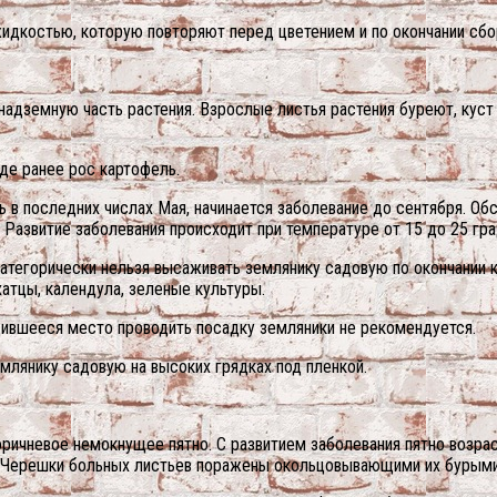
идкостью, которую повторяют перед цветением и по окончании сбо
 надземную часть растения. Взрослые листья растения буреют, кус
де ранее рос картофель.
 в последних числах Мая, начинается заболевание до сентября. О
 Развитие заболевания происходит при температуре от 15 до 25 гра
тегорически нельзя высаживать землянику садовую по окончании ка
атцы, календула, зеленые культуры.
дившееся место проводить посадку земляники не рекомендуется.
лянику садовую на высоких грядках под пленкой.
коричневое немокнущее пятно. С развитием заболевания пятно возрас
. Черешки больных листьев поражены окольцовывающими их бурыми