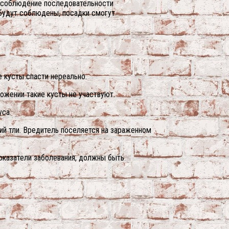
о соблюдение последовательности
 будут соблюдены, посадки смогут
 кусты спасти нереально.
ожении такие кусты не участвуют.
уса.
ий тли. Вредитель поселяется на зараженном
оказатели заболевания, должны быть