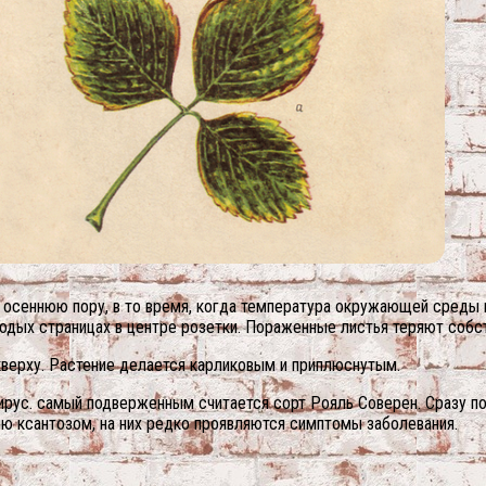
в осеннюю пору, в то время, когда температура окружающей среды
одых страницах в центре розетки. Пораженные листья теряют собс
кверху. Растение делается карликовым и приплюснутым.
ирус. самый подверженным считается сорт Рояль Соверен. Сразу по
ю ксантозом, на них редко проявляются симптомы заболевания.