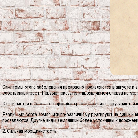
Симптомы этого заболевания прекрасно проявляются в августе и 
собственный рост. Первые показатели проявляются сперва на мол
Юные листья перестают нормально расти, края их закручиваются 
Различные сорта земляники по-различному реагируют на данный в
проявляются. Другие виды земляники более устойчивы к поражени
2. Сильная морщинистость