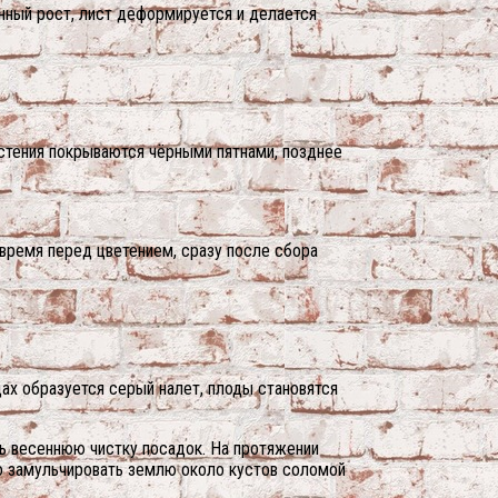
нный рост, лист деформируется и делается
астения покрываются чёрными пятнами, позднее
 время перед цветением, сразу после сбора
ах образуется серый налет, плоды становятся
ть весеннюю чистку посадок. На протяжении
но замульчировать землю около кустов соломой