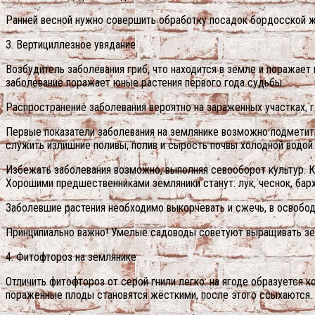
Ранней весной нужно совершить обработку посадок бордосской ж
3. Вертициллезное увядание
Возбудитель заболевания гриб, что находится в земле и поражает
заболевание поражает юные растения первого года судьбы.
Распространение заболевания вероятно на зараженных участках, г
Первые показатели заболевания на землянике возможно подметить
служить излишние поливы, полив и сырость почвы холодной водой.
Избежать заболевания возможно, выполняя севооборот культур. Ка
Хорошими предшественниками земляники станут: лук, чеснок, барх
Заболевшие растения необходимо выкорчевать и сжечь, в освобо
Принципиально важно! Умелые садоводы советуют выращивать зем
4. Фитофтороз на землянике
Отличить фитофтороз от серой гнили легко: на ягоде образуется 
пораженные плоды становятся жёсткими, после этого ссыхаются