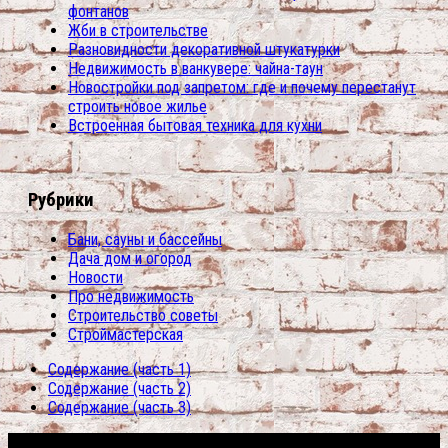
фонтанов
Жби в строительстве
Разновидности декоративной штукатурки
Недвижимость в ванкувере: чайна-таун
Новостройки под запретом: где и почему перестанут
строить новое жилье
Встроенная бытовая техника для кухни
Рубрики
Бани, сауны и бассейны
Дача дом и огород
Новости
Про недвижимость
Строительство советы
Строймастерская
Содержание (часть 1)
Содержание (часть 2)
Содержание (часть 3)
Сфера строительства © 2026. Все права защищены.