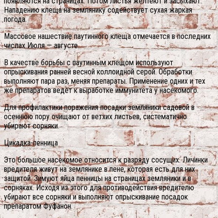
появляются на страницах. Потом листья желтеют и засыхают.
Нападению клеща на землянику содействует сухая жаркая
погода.
Массовое нашествие паутинного клеща отмечается в последних
числах Июля — августе.
В качестве борьбы с паутинным клещом используют
опрыскивания ранней весной коллоидной серой. Обработки
выполняют пара раз, меняя препараты. Применение одних и тех
же препаратов ведет к выработке иммунитета у насекомого.
Для профилактики поражения посадки земляники садовой в
осеннюю пору очищают от ветхих листьев, систематично
убирают сорняки.
Цикадка-пенница
Это большое насекомое относится к разряду сосущих. Личинки
вредителя живут на землянике в пене, которая есть для них
защитой. Зимуют яйца пенницы на страницах земляники и в
сорняках. Исходя из этого для противодействия вредителю
убирают все сорняки и выполняют опрыскивание посадок
препаратом Фуфанон.