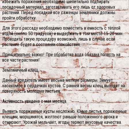
избежать поражения необходимо шепетильно подбирать
посадочный материал, заготавливать его лишь от здоровых
растений. Перед посадкой все саженцы земляники должны
пройти обработку.
Для этого рассаду необходимо поместить в емкость с тёплой
водой (около 50 градусов) и выдержать в том месте 15-20 мин..
Проводить такую процедуру возможно, лишь в случае если
растение будет в состоянии спокойствия.
Принципиально важно! При обработке вода обязана попасть на
все части растения!
Земляничный клещ
Данный вредитель имеет весьма мелкие размеры. Зимует
насекомое в сердечках кустов. С ранней весны клещ выходит на
поверхность молодых листьев.
Активность увидена с мая месяца.
Выявить пораженные кусты несложно. Юные листья, пораженные
клещом, морщинятся, желтеют раньше положенного срока и
отмирают. Урожай мельчает, ягоды теряют вкусовые качества.