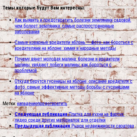
Темы которые будут Вам интересны:
Как выявить и предотвратить болезни земляники садовой.
чем болеет земляника: самые распространенные
заболевания
Самые коварные вредители яблонь — фото. как бороться с
вредителями на яблоне: химия и народные методы
Почему вянет молодая малина: болезни и вредители
малины. увядают побеги малины: как бороться с
проблемой
Откуда берутся гусеницы на яблоне: описание вредителя с
фото. самые эффективные методы борьбы с гусеницами
на яблоне
Метки:
нападение
предотвратить
Следующая публикация
Плитка для кухни на фартук:
лидер среди других материалов для отделки
Предыдущая публикация
Рынок недвижимости саратова