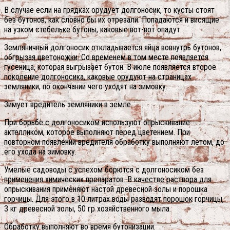
В случае если на грядках орудует долгоносик, то кусты стоят
без бутонов, как словно бы их отрезали. Попадаются и висящие
на узком стебельке бутоны, каковые вот-вот опадут.
Земляничный долгоносик откладывается яйца вовнутрь бутонов,
обгрызая цветоножки. Со временем в том месте появляется
гусеница, которая выгрызает бутон. В июле появляется второе
поколение долгоносика, каковые орудуют на страницах
земляники, по окончании чего уходят на зимовку.
Зимует вредитель земляники в земле.
При борьбе с долгоносиком используют опрыскивание
актелликом, которое выполняют перед цветением. При
повторном появлении вредителя обработку выполняют летом, до
его ухода на зимовку.
Умелые садоводы с успехом борются с долгоносиком без
применения химических препаратов. В качестве раствора для
опрыскивания применяют настой древесной золы и порошка
горчицы. Для этого в 10 литрах воды разводят порошок горчицы,
3 кг древесной золы, 50 гр хозяйственного мыла.
Обработку выполняют во время бутонизации.