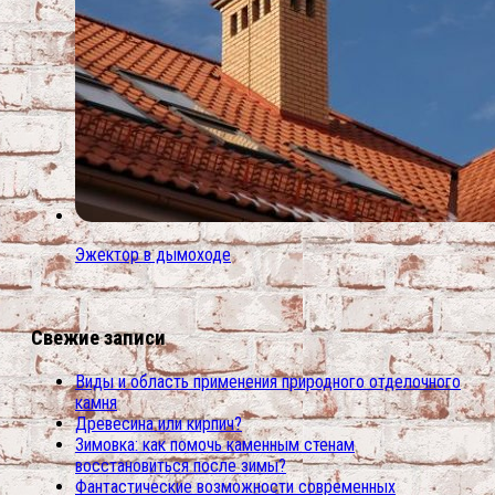
Эжектор в дымоходе
Свежие записи
Виды и область применения природного отделочного
камня
Древесина или кирпич?
Зимовка: как помочь каменным стенам
восстановиться после зимы?
Фантастические возможности современных