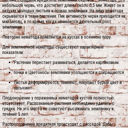
небольшой червь, что достигает длины около 0,5 мм. Живет он в
пазухах молодых листьев и почках земляники. На зиму нематода
скрывается в ткани растения. Пик активности червя приходится на
май месяц, в то время, когда начинается деятельный рост
земляники.
Повторно нематода появляется на кустах в осеннюю пору.
Для земляничной нематоды существуют характерные
показатели:
Растение перестает развиваться, делается карликовым.
почки и Цветоносы земляники утолщаются и сокращаются.
Листья деформируются, темнеют, покупают бурый цвет и
засыхают.
Плодоношение у пораженных нематодой кустов полностью
отсутствует. Распознанные растения необходимо удалить с
грядки. На это место не советуют высаживать землянику в
течение 5 лет.
Распространение вредителя происходит с рассадой. Дабы