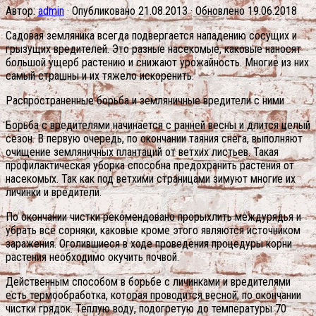
Автор:
admin
· Опубликовано
21.08.2013
· Обновлено
19.06.2018
Садовая земляника всегда подвергается нападению сосущих и
грызущих вредителей. Это разные насекомые, каковые наносят
большой ущерб растению и снижают урожайность. Многие из них
самый страшны и их тяжело искоренить.
Распространенные борьба и земляничные вредители с ними
Борьба с вредителями начинается с ранней весны и длится целый
сезон. В первую очередь, по окончании таяния снега, выполняют
очищение земляничных плантаций от ветхих листьев. Такая
профилактическая уборка способна предохранить растения от
насекомых. Так как под ветхими страницами зимуют многие их
личинки и вредители.
По окончании чистки рекомендовано прорыхлить междурядья и
убрать все сорняки, каковые кроме этого являются источником
заражения. Оголившиеся в ходе проведения процедуры корни
растения необходимо окучить почвой.
Действенным способом в борьбе с личинками и вредителями
есть термообработка, которая проводится весной, по окончании
чистки грядок. Тёплую воду, подогретую до температуры 70