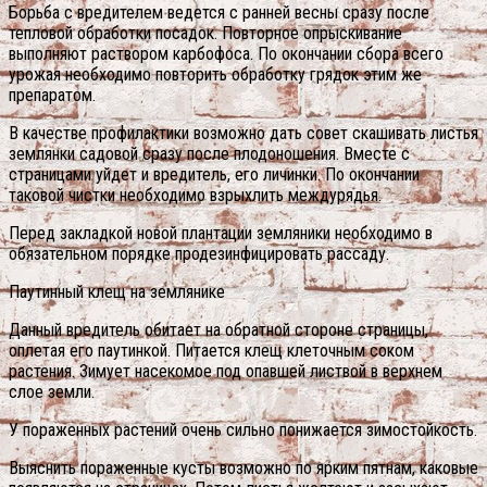
Борьба с вредителем ведется с ранней весны сразу после
тепловой обработки посадок. Повторное опрыскивание
выполняют раствором карбофоса. По окончании сбора всего
урожая необходимо повторить обработку грядок этим же
препаратом.
В качестве профилактики возможно дать совет скашивать листья
землянки садовой сразу после плодоношения. Вместе с
страницами уйдет и вредитель, его личинки. По окончании
таковой чистки необходимо взрыхлить междурядья.
Перед закладкой новой плантации земляники необходимо в
обязательном порядке продезинфицировать рассаду.
Паутинный клещ на землянике
Данный вредитель обитает на обратной стороне страницы,
оплетая его паутинкой. Питается клещ клеточным соком
растения. Зимует насекомое под опавшей листвой в верхнем
слое земли.
У пораженных растений очень сильно понижается зимостойкость.
Выяснить пораженные кусты возможно по ярким пятнам, каковые