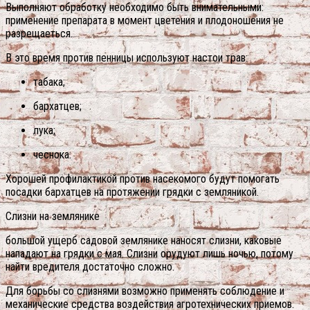
Выполняют обработку необходимо быть внимательными:
применение препарата в момент цветения и плодоношения не
разрещаеться.
В это время против пенницы используют настои трав:
табака;
бархатцев;
лука;
чеснока.
Хорошей профилактикой против насекомого будут помогать
посадки бархатцев на протяжении грядки с земляникой.
Слизни на землянике
большой ущерб садовой землянике наносят слизни, каковые
нападают на грядки с мая. Слизни орудуют лишь ночью, потому
найти вредителя достаточно сложно.
Для борьбы со слизнями возможно применять соблюдение и
механические средства воздействия агротехнических приемов.