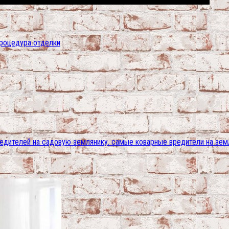
процедура отделки
редителей на садовую землянику. самые коварные вредители на зем