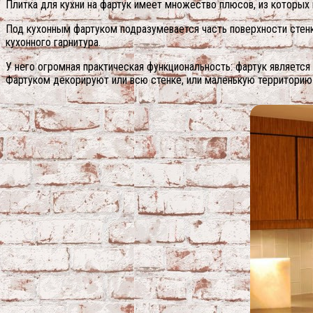
Плитка для кухни на фартук имеет множество плюсов, из которы
Под кухонным фартуком подразумевается часть поверхности стенк
кухонного гарнитура.
У него огромная практическая функциональность: фартук является
Фартуком декорируют или всю стенке, или маленькую территорию 