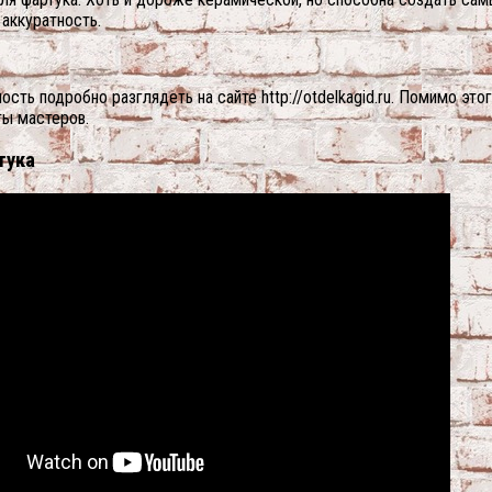
 аккуратность.
ь подробно разглядеть на сайте http://otdelkagid.ru. Помимо этог
ты мастеров.
тука