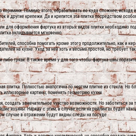
з керамики. Помимо этого, обрабатывать ее куда сложнее, исходя 
ток и другие крепежи. Да и крепится эта плитка посредством особо
ли для оформления фартука из вторых видов плитки необходимо под
плитка укладывается мгновенно.
бителей, способна помогать кроме этого продолжительно, как и кер
ателей на кухне. Уход за ней хоть и весьма простой, но требует та
 либо грязи. В также время у для того чтобы фартука швы поразите
ая плитка. Полностью аналогична по чертям плитке из стекла. Но 
ть иллюзорные картины, поменять геометрию кухни.
я, создать замечательное чувство возможности. Но заботиться за
йшие изъяны. Наряду с этим, в случае если на рейлингах будет нах
ом случае в отражении будут видны следы на посуде.
ля фартука. Хоть и дороже керамической, но способна создать са