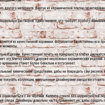
з другого материала. Фартук из керамической плитки гарантирован
я.
пециальных растворов. Единственное, что требует особого внимани
овляется из качественной керамики. Фотоплитке свойственны все 
ые моменты.
льный дизайн. Качественная печать на поверхности плитки держитс
ает эту плитку намного дороже несложных керамических изделий. А
о временем станет более блеклым и потускнеет.
ильными химическими средствами, дабы не повредить сам рисунок и
чше покупать коллекции, выпущенные дизайнерами завода-изготовите
и ознакомиться с ее чертями. Каленое стекло без неприятностей п
 ней следа. Дизайнеры довольно часто применяют её, дабы создать