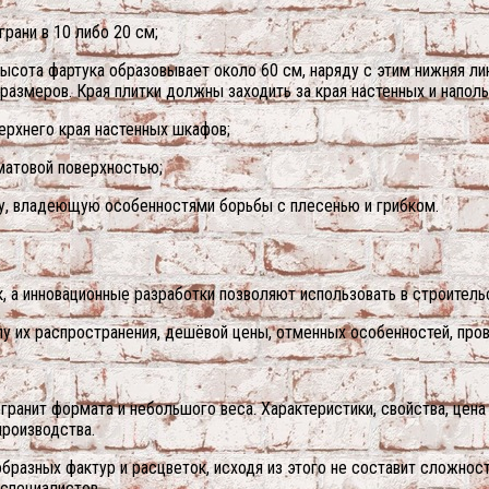
рани в 10 либо 20 см;
 высота фартука образовывает около 60 см, наряду с этим нижняя ли
 размеров. Края плитки должны заходить за края настенных и напол
ерхнего края настенных шкафов;
матовой поверхностью;
у, владеющую особенностями борьбы с плесенью и грибком.
 а инновационные разработки позволяют использовать в строитель
у их распространения, дешёвой цены, отменных особенностей, про
ранит формата и небольшого веса. Характеристики, свойства, цена 
производства.
разных фактур и расцветок, исходя из этого не составит сложнос
специалистов.