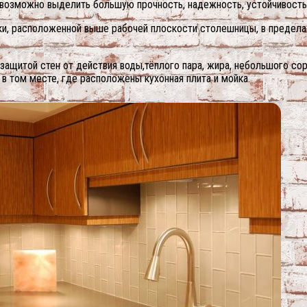
х возможно выделить большую прочность, надежность, устойчивост
и, расположенной выше рабочей плоскости столешницы, в пределах
 защитой стен от действия воды,тёплого пара, жира, небольшого со
в том месте, где расположены кухонная плита и мойка.