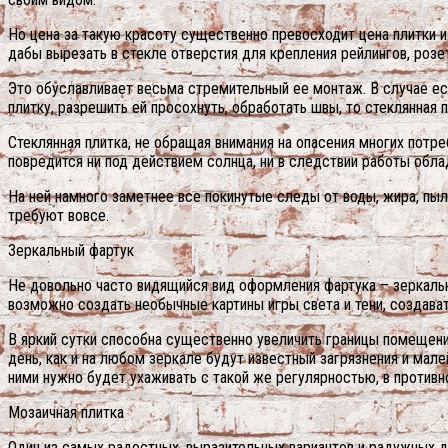
Но цена за такую красоту существенно превосходит цена плитки и
дабы вырезать в стекле отверстия для крепления рейлингов, розе
Это обуславливает весьма стремительный ее монтаж. В случае ес
плитку, разрешить ей просохнуть, обработать швы, то стеклянная 
Стеклянная плитка, не обращая внимания на опасения многих потре
повредится ни под действием солнца, ни в следствии работы облад
На ней намного заметнее все покинутые следы от воды, жира, пыли
требуют вовсе.
Зеркальный фартук
Не довольно часто видящийся вид оформления фартука – зеркальн
возможно создать необычные картины игры света и тени, создава
В яркий сутки способна существенно увеличить границы помещени
день, как и на любом зеркале будут известный загрязнения и мале
ними нужно будет ухаживать с такой же регулярностью, в противн
Мозаичная плитка
Один из самых радостных, выразительных вариантов и радужных д