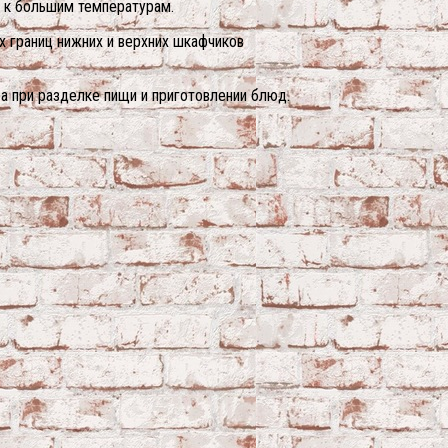
ь к большим температурам.
 границ нижних и верхних шкафчиков
ра при разделке пищи и приготовлении блюд.