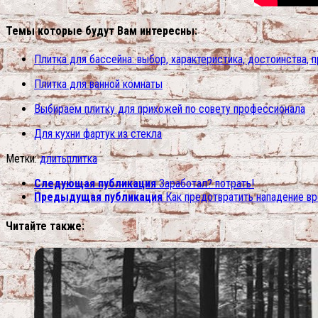
Темы которые будут Вам интересны:
Плитка для бассейна: выбор, характеристика, достоинства, 
Плитка для ванной комнаты
Выбираем плитку для прихожей по совету профессионала
Для кухни фартук из стекла
Метки:
длить
плитка
Следующая публикация
Заработал? потрать!
Предыдущая публикация
Как предотвратить нападение в
Читайте также: