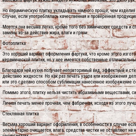
Но керамическую плитку укладывать намного проще, чем изделия и
случае, если употреблялась качественная и проверенная продукци
Моется она весьма легко, кроме того без химических средств и с
замены из-за действия жира, влаги и грязи.
Фотоплитка
Это хороший вариант оформления фартука, что кроме этого изгот
керамической плитки, но у нее имеется собственные отличительн
Благодаря ней кухня получает неповторимый вид, эффектный и сти
действию жидкости. Но как раз печать узора или изображения дел
или это сделано способом сублимации нанесенное изображение с
Помимо этого, плитку нельзя чистить абразивными веществами, с
Личная печать менее прочная, чем фабричная, исходя из этого лу
Стеклянная плитка
Весьма хороший вариант оформления, в особенности в случае есл
элементарно очищается, влага, средства чистки не оставляют на
своим видом.