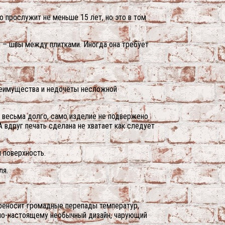
о прослужит не меньше 15 лет, но это в том
я – швы между плитками. Иногда она требует
преимущества и недочёты несложной
я весьма долго, само изделие не подвержено
 вдруг печать сделана не хватает как следует
 поверхность.
ля.
ереносит громадные перепады температур,
 по-настоящему необычный дизайн, чарующий