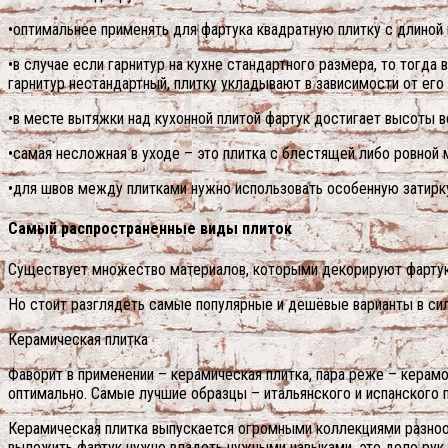
•оптимальнее применять для фартука квадратную плитку с длиной г
•в случае если гарнитур на кухне стандартного размера, то тогда
гарнитур нестандартный, плитку укладывают в зависимости от его
•в месте вытяжки над кухонной плитой фартук достигает высоты в
•самая несложная в уходе – это плитка с блестящей либо ровной 
•для швов между плитками нужно использовать особенную затирк
Самый распространенные виды плиток
Существует множество материалов, которыми декорируют фартук,
Но стоит разглядеть самые популярные и дешёвые варианты в сил
Керамическая плитка
Фаворит в применении – керамическая плитка, пара реже – керамог
оптимально. Самые лучшие образцы – итальянского и испанского 
Керамическая плитка выпускается огромными коллекциями разнооб
выложить фартук нужно владеть нужными навыками, это дело рук 