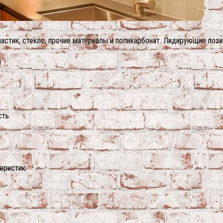
астик, стекло, прочие материалы и поликарбонат. Лидирующие пози
а
сть.
еристик.