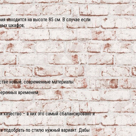
ния находится на высоте 85 см. В случае если
ьных шкафов;
стве новые, современные материалы.
веренных временем.
и качество – в них это самый сбалансировано и
ти подобрать по стилю нужный вариант. Дабы