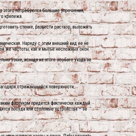
из этого потребуются большие упрочнения,
го крепежа.
готовить стенке, развести раствор, выложить
амическая. Наряду с этим внешний вид ее не
кой же частоты, как и мытье несложных окон.
льно узкие, исходя из этого особого ухода не
благодаря отражающейся поверхности,
 таким фартуком придется фактически каждый
одится посуда или столовые устройства – за
мые немыслимые узоры и панно. Дабы уложить