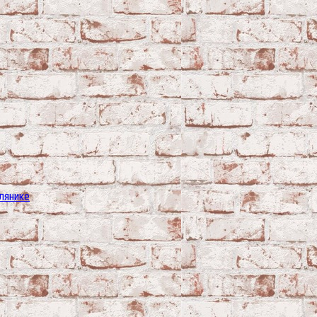
лянике