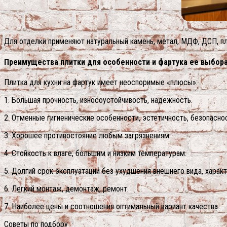
Для отделки применяют натуральный камень, метал, МДФ, ДСП, пл
Преимущества плитки для особенности и фартука ее выбор
Плитка для кухни на фартук имеет неоспоримые «плюсы»:
1. Большая прочность, износоустойчивость, надежность.
2. Отменные гигиенические особенности, эстетичность, безопасно
3. Хорошее противостояние любым загрязнениям.
4. Стойкость к влаге, большим и низким температурам.
5. Долгий срок эксплуатации без ухудшения внешнего вида, характ
6. Легкий монтаж, демонтаж, ремонт.
7. Наиболее цены и соотношения оптимальный вариант качества.
Советы по подбору