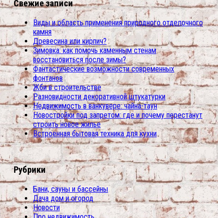
Свежие записи
Виды и область применения природного отделочного
камня
Древесина или кирпич?
Зимовка: как помочь каменным стенам
восстановиться после зимы?
Фантастические возможности современных
фонтанов
Жби в строительстве
Разновидности декоративной штукатурки
Недвижимость в ванкувере: чайна-таун
Новостройки под запретом: где и почему перестанут
строить новое жилье
Встроенная бытовая техника для кухни
Рубрики
Бани, сауны и бассейны
Дача дом и огород
Новости
Про недвижимость