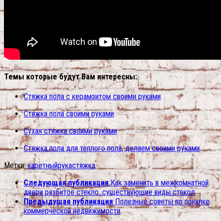
Темы которые будут Вам интересны:
Стяжка пола с керамзитом своими руками
Стяжка пола своими руками
Сухая стяжка своими руками
Стяжка пола для теплого пола, делаем своими руками
Метки:
каретный
рука
стяжка
Следующая публикация
Как заменить в межкомнатной
двери разбитое стекло. существующие виды стекол
Предыдущая публикация
Полезные советы по покупке
коммерческой недвижимости