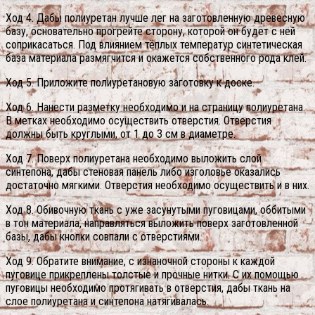
Ход 4. Дабы полиуретан лучше лег на заготовленную древесную
базу, основательно прогрейте сторону, которой он будет с ней
соприкасаться. Под влиянием тёплых температур синтетическая
база материала размягчится и окажется собственного рода клей.
Ход 5. Приложите полиуретановую заготовку к доске.
Ход 6. Нанести разметку необходимо и на страницу полиуретана.
В метках необходимо осуществить отверстия. Отверстия
должны быть круглыми, от 1 до 3 см в диаметре.
Ход 7. Поверх полиуретана необходимо выложить слой
синтепона, дабы стеновая панель либо изголовье оказались
достаточно мягкими. Отверстия необходимо осуществить и в них.
Ход 8. Обивочную ткань с уже засунутыми пуговицами, оббитыми
в тон материала, направляться выложить поверх заготовленной
базы, дабы кнопки совпали с отверстиями.
Ход 9. Обратите внимание, с изнаночной стороны к каждой
пуговице прикреплены толстые и прочные нитки. С их помощью
пуговицы необходимо протягивать в отверстия, дабы ткань на
слое полиуретана и синтепона натягивалась.