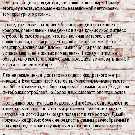
человек всецело поддается действию на него пара. Помимо
этого, существует возможность независимой регулировки
температурного режима.
Процедура парки в кедровой бочки проводится в салонах
красоты, специальных заведениях в виде клиник либо фитнесс-
клубов. Не смотря на то, что, при наличии материальной
возможности, этот агрегат устанавливается кроме того в
квартире. Технические изюминки фитобочки разрешают
устанавливать ее в жилых помещениях. Наряду с этим, не
обязательно иметь огромную квартиру, дабы установить данный
агрегат в своей квартире.
Для ее размещения, достаточно одного квадратного метра
площади. Благодаря простоте ее применения, не нужно иметь
особенных навыков, чтобы попариться. Помимо этого, кедровая
фитобочка потребляет не более двух киловатт электричества.
Постоянная эксплуатация кедровых фитобочек оздоровляет не
только помещение, но и его микроклимат. Так как в ходе ее
нагревания, легкий запах кедра попадает в атмосферу. Дизайн
покупных кедровых бочек не редкость самым разнообразным и
подходит под стилистику фактически любого типа интерьера.