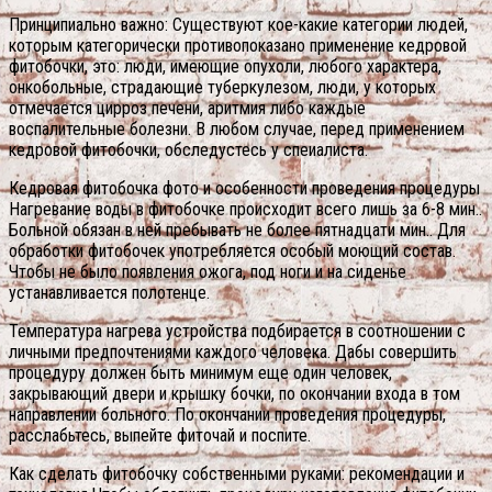
Принципиально важно: Существуют кое-какие категории людей,
которым категорически противопоказано применение кедровой
фитобочки, это: люди, имеющие опухоли, любого характера,
онкобольные, страдающие туберкулезом, люди, у которых
отмечается цирроз печени, аритмия либо каждые
воспалительные болезни. В любом случае, перед применением
кедровой фитобочки, обследустесь у спеиалиста.
Кедровая фитобочка фото и особенности проведения процедуры
Нагревание воды в фитобочке происходит всего лишь за 6-8 мин..
Больной обязан в ней пребывать не более пятнадцати мин.. Для
обработки фитобочек употребляется особый моющий состав.
Чтобы не было появления ожога, под ноги и на сиденье
устанавливается полотенце.
Температура нагрева устройства подбирается в соотношении с
личными предпочтениями каждого человека. Дабы совершить
процедуру должен быть минимум еще один человек,
закрывающий двери и крышку бочки, по окончании входа в том
направлении больного. По окончании проведения процедуры,
расслабьтесь, выпейте фиточай и поспите.
Как сделать фитобочку собственными руками: рекомендации и