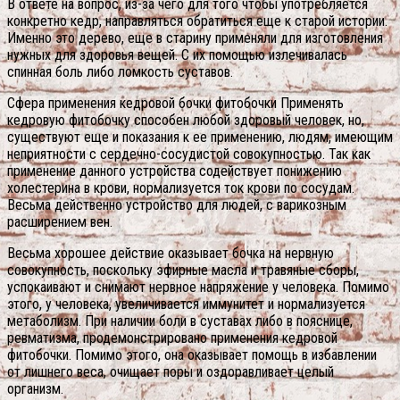
В ответе на вопрос, из-за чего для того чтобы употребляется
конкретно кедр, направляться обратиться еще к старой истории.
Именно это дерево, еще в старину применяли для изготовления
нужных для здоровья вещей. С их помощью излечивалась
спинная боль либо ломкость суставов.
Сфера применения кедровой бочки фитобочки Применять
кедровую фитобочку способен любой здоровый человек, но,
существуют еще и показания к ее применению, людям, имеющим
неприятности с сердечно-сосудистой совокупностью. Так как
применение данного устройства содействует понижению
холестерина в крови, нормализуется ток крови по сосудам.
Весьма действенно устройство для людей, с варикозным
расширением вен.
Весьма хорошее действие оказывает бочка на нервную
совокупность, поскольку эфирные масла и травяные сборы,
успокаивают и снимают нервное напряжение у человека. Помимо
этого, у человека, увеличивается иммунитет и нормализуется
метаболизм. При наличии боли в суставах либо в пояснице,
ревматизма, продемонстрировано применения кедровой
фитобочки. Помимо этого, она оказывает помощь в избавлении
от лишнего веса, очищает поры и оздоравливает целый
организм.