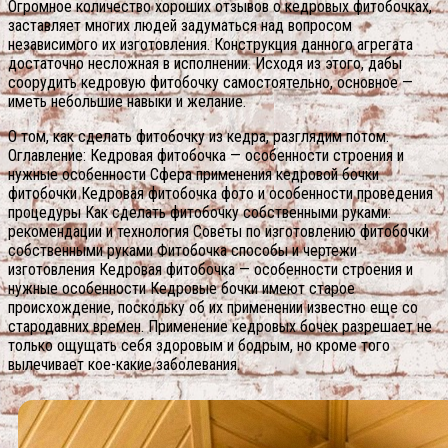
Огромное количество хороших отзывов о кедровых фитобочках,
заставляет многих людей задуматься над вопросом
независимого их изготовления. Конструкция данного агрегата
достаточно несложная в исполнении. Исходя из этого, дабы
соорудить кедровую фитобочку самостоятельно, основное —
иметь небольшие навыки и желание.
О том, как сделать фитобочку из кедра, разглядим потом.
Оглавление: Кедровая фитобочка — особенности строения и
нужные особенности Сфера применения кедровой бочки
фитобочки Кедровая фитобочка фото и особенности проведения
процедуры Как сделать фитобочку собственными руками:
рекомендации и технология Советы по изготовлению фитобочки
собственными руками Фитобочка способы и чертежи
изготовления Кедровая фитобочка — особенности строения и
нужные особенности Кедровые бочки имеют старое
происхождение, поскольку об их применении известно еще со
стародавних времен. Применение кедровых бочек разрешает не
только ощущать себя здоровым и бодрым, но кроме того
вылечивает кое-какие заболевания.