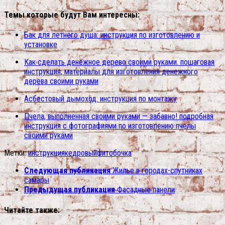
Темы которые будут Вам интересны:
Бак для летнего душа: инструкция по изготовлению и
установке
Как сделать денежное дерево своими руками. пошаговая
инструкция, материалы для изготовления денежного
дерева своими руками
Асбестовый дымоход: инструкция по монтажу
Пчела, выполненная своими руками — забавно! подробная
инструкция с фотографиями по изготовлению пчелы
своими руками
Метки:
инструкция
кедровый
фитобочка
Следующая публикация
Жилье в городах-спутниках
самары
Предыдущая публикация
Фасадные панели
Читайте также: