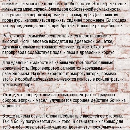
внимания на много ее целебных особенностей.
Этот агрегат еще
именуется мини-сауной, благодаря собственной компактности,
его установка вероятна кроме того в квартире. Для принятия
процедуры направляться принять сидячее положение. Благодаря
такому сидению, человек приобретает большое расслабление.
Регулировка скамейки осуществляется в соотношении с
высотой. Ноги человека находятся на древесной решетке,
другими словами на трапике. Наличие термостойкого
паропровода содействует подачи пара в древесный корпус.
Для удаления жидкости из кабины употребляется сливная
совокупность. Парогенератор отличается наружным
размещением. На нем находятся терморегуляторы, помимо
этого, в особый резервуар наливаются пантовые концентраты и
травяные сборы.
Учтите, что посредством пантовых концентратов, травяных
сборов, эфирных масел, улучшается хорошее действие бочки на
человека.
В ходе приема сауны, голова пребывать с внешней ее стороны.
Так, в бочку погружается лишь тело. В стандартных парных для
того чтобы результата не удается достигнуть, поскольку в них