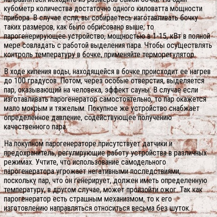
кубометр количества достаточно одного киловатта мощности
прибора. В случае если, вы собираетесь изготавливать бочку
таких размеров, как было обрисовано выше, то
парогенерирующее устройство, мощностью в 1-15, кВт в полной
мере совладать с работой выделения пара. Чтобы осуществлять
контроль температуру в бочке, применяйте терморегулятор.
В ходе кипения воды, находящейся в бочке происходит ее нагрев
до 100 градусов. Потом, через особые отверстия, выделяется
пар, оказывающий на человека, эффект сауны. В случае если
изготавливать парогенератор самостоятельно, то пар окажется
мало мокрым и тяжелым. Покупное же устройство снабжает
определенное давление, содействующее получению
качественного пара.
На покупном парогенераторе присутствует датчики и
предохранитель, регулирующие работу устройства в различных
режимах. Учтите, что использование самодельного
парогенератора угрожает негативными последствиями,
поскольку пар, что он генерирует, должен иметь определенную
температуру, в другом случае, может произойти ожог. Так как
парогенератор есть страшным механизмом, то к его
изготовлению направляться относиться весьма без шуток.