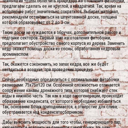
технология Чтобы облегчить процедуру изготовления фитобочки,
предлагаем сделать ее не круглой, а квадратной. Так, время на
исполнение работ значительно сократится. Выбирая материал,
рекомендуем остановиться на шпунтованной доске, толщина
которой образовывает от 2 до 3 см.
Такие доски не нуждаются в обручах, дополнительной работе и
подгонке секторов. Первый этап изготовления фитобочки,
предполагает обустройство самого корпуса из дерева. Заменить
кедр окажет помощь доска из сосны, обработанная кедровым
аромамаслом.
Так, окажется сэкономить, но запах кедра, все же будет
находиться в воздухе, при проведении процедур.
Сейчас необходимо определиться с оптимальными фитобочки
размерами: 75х75х120 см. Особенной сложностью отличается
сооружение канавы дренажного типа, которая снабжает стек
воды в нижнюю часть. Так как в ходе парогенерации, происходит
образование конденсата, от которого необходимо избавляться.
Так, основание бочки приподнимается, а отверстие для слива,
обустраивается над конденсатосборником.
Дабы выяснить мощность для того чтобы, генерирующего пар,
направляться исходить из размеров самой бочки. На один