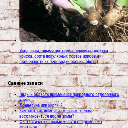
Уход за садовыми цветами: осенняя пересадка
ирисов. сорта популярных сортов ирисов и
особенности их пересадки осенью (фото)
Свежие записи
Виды и область применения природного отделочного
камня
Древесина или кирпич?
Зимовка: как помочь каменным стенам
восстановиться после зимы?
Фантастические возможности современных
фонтанов