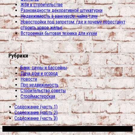
Жби в строительстве
Разновидности декоративной штукатурки
Недвижимость в ванкувере: чайна-таун
Новостройки под запретом: где и почему перестанут
строить новое жилье
Встроенная бытовая техника для кухни
Рубрики
Бани, сауны и бассейны
Дача дом и огород
Новости
Про недвижимость
Строительство советы
Строймастерская
Содержание (часть 1)
Содержание (часть 2)
Содержание (часть 3)
Сфера строительства © 2026. Все права защищены.