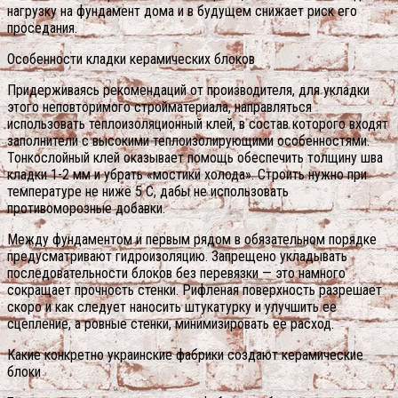
нагрузку на фундамент дома и в будущем снижает риск его
проседания.
Особенности кладки керамических блоков
Придерживаясь рекомендаций от производителя, для укладки
этого неповторимого стройматериала, направляться
использовать теплоизоляционный клей, в состав которого входят
заполнители с высокими теплоизолирующими особенностями.
Тонкослойный клей оказывает помощь обеспечить толщину шва
кладки 1-2 мм и убрать «мостики холода». Строить нужно при
температуре не ниже 5 С, дабы не использовать
противоморозные добавки.
Между фундаментом и первым рядом в обязательном порядке
предусматривают гидроизоляцию. Запрещено укладывать
последовательности блоков без перевязки — это намного
сокращает прочность стенки. Рифленая поверхность разрешает
скоро и как следует наносить штукатурку и улучшить ее
сцепление, а ровные стенки, минимизировать ее расход.
Какие конкретно украинские фабрики создают керамические
блоки