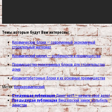
Темы которые будут Вам интересны:
Керамические блоки — современный экономичный
строительный материал
Керамический кирпич — особенности и преимущества
Преимущества поризованных блоков для строительства
дома
Керамзитобетонные блоки и их основные преимущества
Метки:
блок
керамический
Следующая публикация
Денег нет? – начните своё дело!
Предыдущая публикация
Виндзорский замок: колыбель
династии