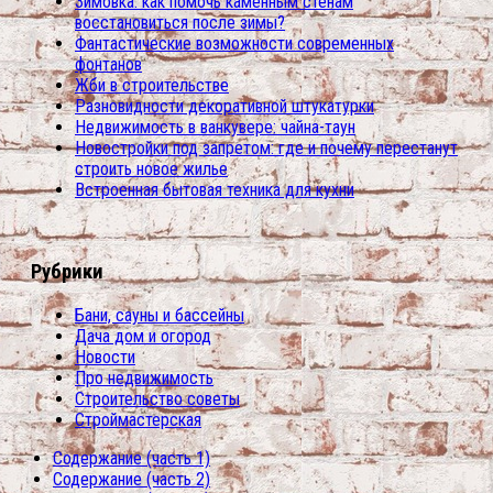
Зимовка: как помочь каменным стенам
восстановиться после зимы?
Фантастические возможности современных
фонтанов
Жби в строительстве
Разновидности декоративной штукатурки
Недвижимость в ванкувере: чайна-таун
Новостройки под запретом: где и почему перестанут
строить новое жилье
Встроенная бытовая техника для кухни
Рубрики
Бани, сауны и бассейны
Дача дом и огород
Новости
Про недвижимость
Строительство советы
Строймастерская
Содержание (часть 1)
Содержание (часть 2)