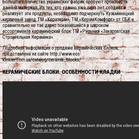
Большое количество украинских фабрик пробуют произвести
данный материал. Из тех, кто удачно уже пара лет создаёт и
реализует эти продукты, необходимо подчеркнуть Кузьминецкий
кирпичный завод ТМ «Кератерм», ТМ «КерамКомфорт» от СБК и
сравнительно не так давно показавшийся в широком
ассортименте керамический блок ТМ «Русыния «Закарпатская
Строительная Керамика».
Подробная информация о продаже керамических блоков,
представлена на сайте http://www.eos-
klinkier.com.ua/catalog/ceramik_blocks/
КЕРАМИЧЕСКИЕ БЛОКИ. ОСОБЕННОСТИ КЛАДКИ