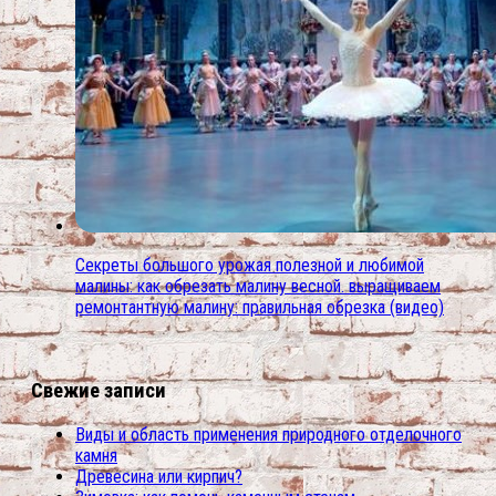
Секреты большого урожая полезной и любимой
малины: как обрезать малину весной. выращиваем
ремонтантную малину: правильная обрезка (видео)
Свежие записи
Виды и область применения природного отделочного
камня
Древесина или кирпич?