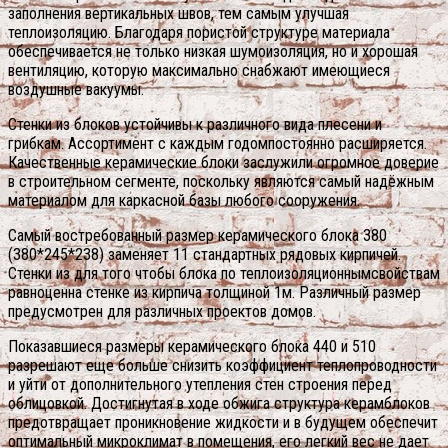
заполнения вертикальных швов, тем самым улучшая
теплоизоляцию. Благодаря пористой структуре материала
обеспечивается не только низкая шумоизоляция, но и хорошая
вентиляцию, которую максимально снабжают имеющиеся
воздушные вакуумы.
Стенки из блоков устойчивы к различного вида плесени и
грибкам. Ассортимент с каждым годомпостоянно расширяется.
Качественные керамические блоки заслужили огромное доверие
в строительном сегменте, поскольку являются самый надёжным
материалом для каркасной базы любого сооружения.
Самый востребованный размер керамического блока 380
(380*245*238) заменяет 11 стандартных рядовых кирпичей.
Стенки из для того чтобы блока по теплоизоляционнымсвойствам
равноценна стенке из кирпича толщиной 1м. Различный размер
предусмотрен для различных проектов домов.
Показавшиеся размеры керамического блока 440 и 510
разрешают еще больше снизить коэффициент теплопроводности
и уйти от дополнительного утепления стен строения перед
облицовкой. Достигнутая в ходе обжига структура керамблоков
предотвращает проникновение жидкости и в будущем обеспечит
оптимальный микроклимат в помещения, его легкий вес не дает