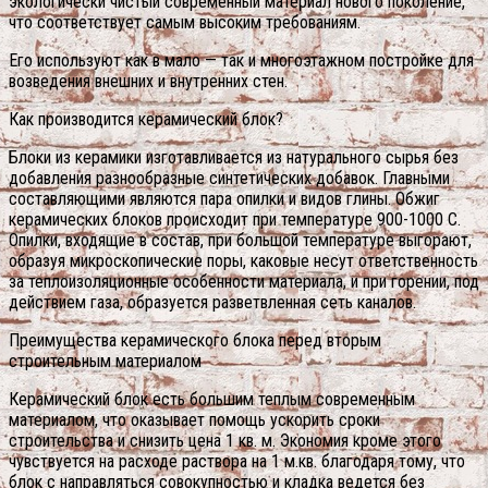
экологически чистый современный материал нового поколение,
что соответствует самым высоким требованиям.
Его используют как в мало — так и многоэтажном постройке для
возведения внешних и внутренних стен.
Как производится керамический блок?
Блоки из керамики изготавливается из натурального сырья без
добавления разнообразные синтетических добавок. Главными
составляющими являются пара опилки и видов глины. Обжиг
керамических блоков происходит при температуре 900-1000 С.
Опилки, входящие в состав, при большой температуре выгорают,
образуя микроскопические поры, каковые несут ответственность
за теплоизоляционные особенности материала, и при горении, под
действием газа, образуется разветвленная сеть каналов.
Преимущества керамического блока перед вторым
строительным материалом
Керамический блок есть большим теплым современным
материалом, что оказывает помощь ускорить сроки
строительства и снизить цена 1 кв. м. Экономия кроме этого
чувствуется на расходе раствора на 1 м.кв. благодаря тому, что
блок с направляться совокупностью и кладка ведется без