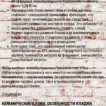
Коэффициент теплопроводности поризованного кирпича
около 0,24 Вт/м;
Керамические блоки имеют пазы и гребни, каковые
снабжают совершенное примыкание при кладке, что
содействует экономии раствора и, как следствие,
сокращает количество мостиков холода. Это избавляет от
необходимости дополнительно утеплять стенки;
За счет поднятого размера блоков и их маленького веса
возрастает скорость строительства, наряду с этим
уменьшаются затраты на его возведение;
Благодаря тому, что поризованный кирпич весит
ориентировочно на 30% меньше стандартного пустотелого
кирпича, понижается нагрузка на фундамент, уменьшаются
транспортные затраты.
Ввиду высоких теплоизоляционных особенностей этого
строительного материала у него имеется неспециализированное
наименование – теплая керамика. Он удачно используется как при
возведении частных домов, так и в промышленном и
гражданском постройке.
Стройпортал
КЕРАМИЧЕСКИЕ БЛОКИ. ОСОБЕННОСТИ КЛАДКИ