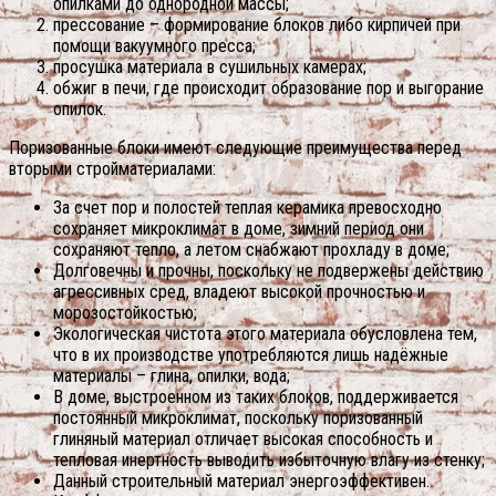
опилками до однородной массы;
прессование – формирование блоков либо кирпичей при
помощи вакуумного пресса;
просушка материала в сушильных камерах;
обжиг в печи, где происходит образование пор и выгорание
опилок.
Поризованные блоки имеют следующие преимущества перед
вторыми стройматериалами:
За счет пор и полостей теплая керамика превосходно
сохраняет микроклимат в доме, зимний период они
сохраняют тепло, а летом снабжают прохладу в доме;
Долговечны и прочны, поскольку не подвержены действию
агрессивных сред, владеют высокой прочностью и
морозостойкостью;
Экологическая чистота этого материала обусловлена тем,
что в их производстве употребляются лишь надёжные
материалы – глина, опилки, вода;
В доме, выстроенном из таких блоков, поддерживается
постоянный микроклимат, поскольку поризованный
глиняный материал отличает высокая способность и
тепловая инертность выводить избыточную влагу из стенку;
Данный строительный материал энергоэффективен.