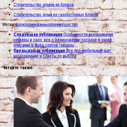
Строительство домов из блоков
Строительство дома из газобетонных блоков
Метки:
блок
поризованных
преимущество
Следующая публикация
Особенности выращивания
гейхеры в саду: все о размножении, посадке и уходе.
описание и фото сортов гейхеры
Предыдущая публикация
Все про мебельный щит:
изготовление и советы по выбору
Читайте также: