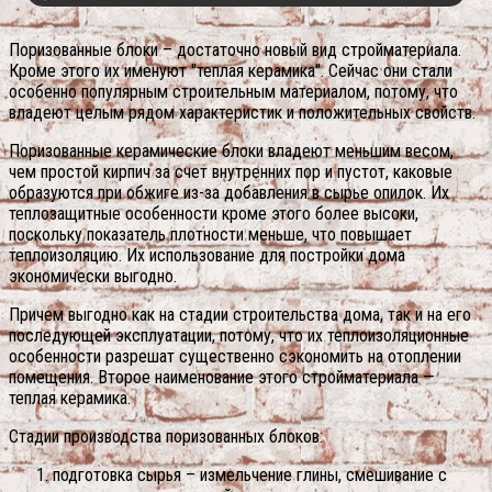
Поризованные блоки – достаточно новый вид стройматериала.
Кроме этого их именуют "теплая керамика". Сейчас они стали
особенно популярным строительным материалом, потому, что
владеют целым рядом характеристик и положительных свойств.
Поризованные керамические блоки владеют меньшим весом,
чем простой кирпич за счет внутренних пор и пустот, каковые
образуются при обжиге из-за добавления в сырье опилок. Их
теплозащитные особенности кроме этого более высоки,
поскольку показатель плотности меньше, что повышает
теплоизоляцию. Их использование для постройки дома
экономически выгодно.
Причем выгодно как на стадии строительства дома, так и на его
последующей эксплуатации, потому, что их теплоизоляционные
особенности разрешат существенно сэкономить на отоплении
помещения. Второе наименование этого стройматериала —
теплая керамика.
Стадии производства поризованных блоков:
подготовка сырья – измельчение глины, смешивание с