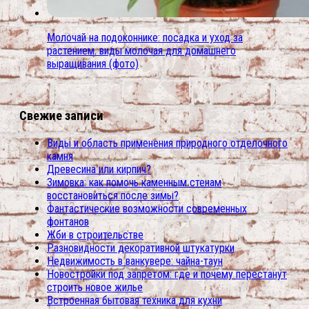
Молочай на подоконнике: посадка и уход за
растением. виды молочая для домашнего
выращивания (фото)
Свежие записи
Виды и область применения природного отделочного
камня
Древесина или кирпич?
Зимовка: как помочь каменным стенам
восстановиться после зимы?
Фантастические возможности современных
фонтанов
Жби в строительстве
Разновидности декоративной штукатурки
Недвижимость в ванкувере: чайна-таун
Новостройки под запретом: где и почему перестанут
строить новое жилье
Встроенная бытовая техника для кухни