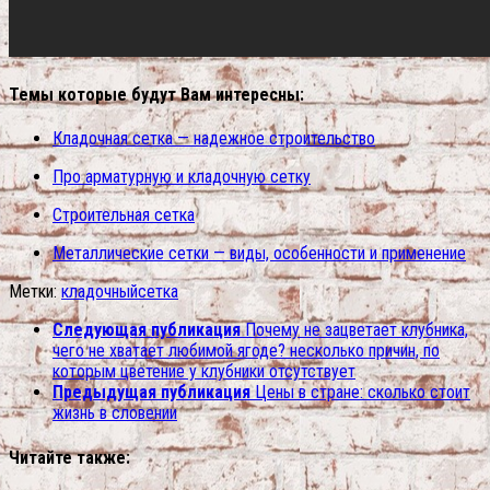
Темы которые будут Вам интересны:
Кладочная сетка — надежное строительство
Про арматурную и кладочную сетку
Строительная сетка
Металлические сетки — виды, особенности и применение
Метки:
кладочный
сетка
Следующая публикация
Почему не зацветает клубника,
чего не хватает любимой ягоде? несколько причин, по
которым цветение у клубники отсутствует
Предыдущая публикация
Цены в стране: сколько стоит
жизнь в словении
Читайте также: