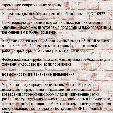
•временное сопротивление разрыву.
Нормативы для этих характеристики обозначены в ГОСТ10922.
По классификации данный вид сетки относится к категории
«легкие» и возможно изготовлен с продольным либо поперечным
размещением рабочей арматуры.
Кладочная сетка для пеноблока, кирпича имеет обычный размер
ячеек – 50 либо 100 мм, но может различаться толщиной
рабочей арматуры, что нужно учитывать при выборе.
Форма поставки – рулон, что снабжает лучшие возможности для
хранения и удобство при транспортировке.
возможности и Назначение применения
Чёрта этого вида продукции выяснили и его приоритетное
назначение – применение в строительных работах при
возведении строений способом кладки. Применение сетки
разрешает существенно повысить долговечность и прочностные
характеристики строящихся объектов. оптимальнее для усиления
кладки подойдет сетка сварная (кладочная) 3ВР1 с ячейкой