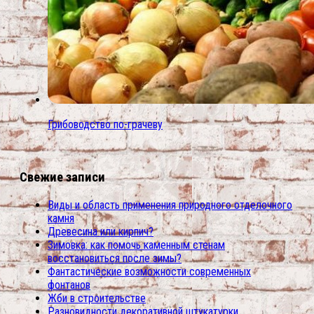
Грибоводство по-грачеву
Свежие записи
Виды и область применения природного отделочного
камня
Древесина или кирпич?
Зимовка: как помочь каменным стенам
восстановиться после зимы?
Фантастические возможности современных
фонтанов
Жби в строительстве
Разновидности декоративной штукатурки