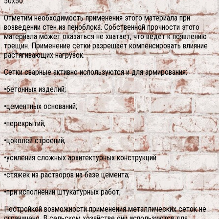
50х50.
Отметим необходимость применения этого материала при
возведении стен из пеноблока. Собственной прочности этого
материала может оказаться не хватает, что ведет к появлению
трещин. Применение сетки разрешает компенсировать влияние
растягивающих нагрузок.
Сетки сварные активно используются и для армирования:
•бетонных изделий;
•цементных оснований;
•перекрытий;
•цоколей строений;
•усиления сложных архитектурных конструкций
•стяжек из растворов на базе цемента;
•при исполнении штукатурных работ;
Постройкой возможности применения металлических сеток не
ограничено. В сельском хозяйстве они используются для