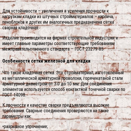
Для устойчивости – увеличения и усиления прочности к
нагрузкам кладки из штучных стройматериалов – кирпича,
пеноблоков и других им аналогичных предназначена сетка
сварная кладочная.
Изделие производится на фирмах строительной индустрии и
имеет главные параметры соответствующие требованиям
межправительственного стандарта – ГОСТ 23279-85.
Особенности сетки железной для кладки
Что такое кладочная сетка. Это стройматериал, изготовленный
из металлической арматурной проволоки, горячекатаной стали
арматурной диаметром от 3.0 до 10 мм. Для соединения
элементов используется способ контактной точечной сварки по
ГОСТ 14098.
К прочности и качеству сварки предъявляются высокие
требования. Сварные соединения проверяются на такие
параметры как:
•разрывное упрочнение;