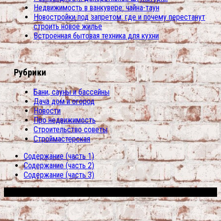
Недвижимость в ванкувере: чайна-таун
Новостройки под запретом: где и почему перестанут
строить новое жилье
Встроенная бытовая техника для кухни
Рубрики
Бани, сауны и бассейны
Дача дом и огород
Новости
Про недвижимость
Строительство советы
Строймастерская
Содержание (часть 1)
Содержание (часть 2)
Содержание (часть 3)
Сфера строительства © 2026. Все права защищены.