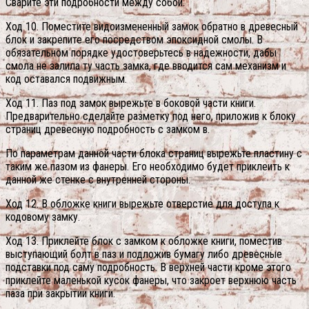
Сварите эти подробности между собой.
Ход 10. Поместите видоизмененный замок обратно в древесный
блок и закрепите его посредством эпоксидной смолы. В
обязательном порядке удостоверьтесь в надежности, дабы
смола не залила ту часть замка, где вводится сам механизм и
код оставался подвижным.
Ход 11. Паз под замок вырежьте в боковой части книги.
Предварительно сделайте разметку под него, приложив к блоку
страниц древесную подробность с замком в.
По параметрам данной части блока страниц вырежьте пластину с
таким же пазом из фанеры. Его необходимо будет приклеить к
данной же стенке с внутренней стороны.
Ход 12. В обложке книги вырежьте отверстие для доступа к
кодовому замку.
Ход 13. Приклейте блок с замком к обложке книги, поместив
выступающий болт в паз и подложив бумагу либо древесные
подставки под саму подробность. В верхней части кроме этого
приклейте маленькой кусок фанеры, что закроет верхнюю часть
паза при закрытии книги.