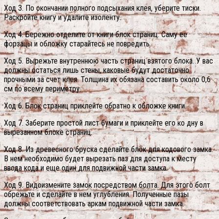
Ход 3. По окончании полного подсыхания клея, уберите тиски.
Раскройте книгу и удалите изоленту.
Ход 4. Бережно отделите от книги блок страниц. Саму ее
форзацы и обложку старайтесь не повредить.
Ход 5. Вырежьте внутреннюю часть страниц взятого блока. У вас
должны остаться лишь стены, каковые будут достаточно
прочными за счет клея. Толщина их обязана составить около 0,6
см по всему периметру.
Ход 6. Блок страниц приклейте обратно к обложке книги.
Ход 7. Заберите простой лист бумаги и приклейте его ко дну в
вырезанном блоке страниц.
Ход 8. Из древесного бруска сделайте блок для кодового замка.
В нем необходимо будет вырезать паз для доступа к месту
ввода кода и еще один для подвижной части замка.
Ход 9. Видоизмените замок посредством болта. Для этого болт
обрежьте и сделайте в нем углубления. Полученные пазы
должны соответствовать аркам подвижной части замка.