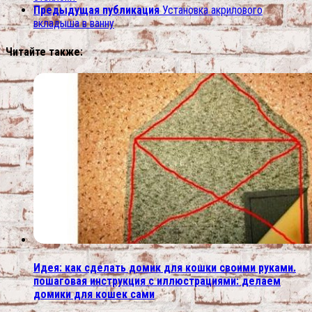
Предыдущая публикация
Установка акрилового
вкладыша в ванну
Читайте также:
Идея: как сделать домик для кошки своими руками.
пошаговая инструкция с иллюстрациями: делаем
домики для кошек сами