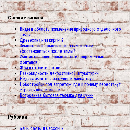
Свежие записи
Виды и область применения природного отделочного
камня
Древесина или кирпич?
Зимовка: как помочь каменным стенам
восстановиться после зимы?
Фантастические возможности современных
фонтанов
Жби в строительстве
Разновидности декоративной штукатурки
Недвижимость в ванкувере: чайна-таун
Новостройки под запретом: где и почему перестанут
строить новое жилье
Встроенная бытовая техника для кухни
Рубрики
Бани, сауны и бассейны