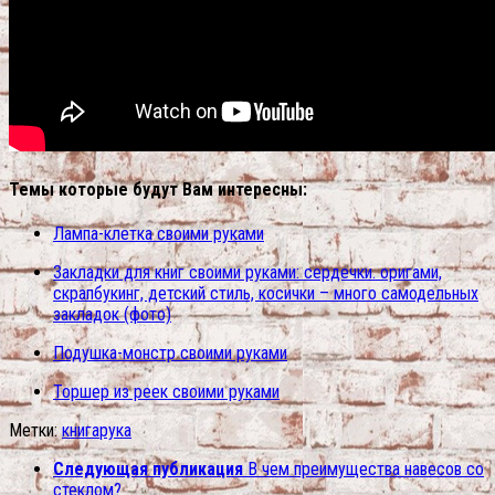
Темы которые будут Вам интересны:
Лампа-клетка своими руками
Закладки для книг своими руками: сердечки. оригами,
скрапбукинг, детский стиль, косички – много самодельных
закладок (фото)
Подушка-монстр своими руками
Торшер из реек своими руками
Метки:
книга
рука
Следующая публикация
В чем преимущества навесов со
стеклом?