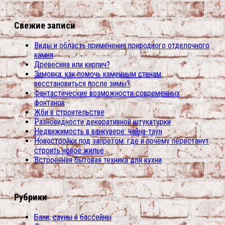
Свежие записи
Виды и область применения природного отделочного
камня
Древесина или кирпич?
Зимовка: как помочь каменным стенам
восстановиться после зимы?
Фантастические возможности современных
фонтанов
Жби в строительстве
Разновидности декоративной штукатурки
Недвижимость в ванкувере: чайна-таун
Новостройки под запретом: где и почему перестанут
строить новое жилье
Встроенная бытовая техника для кухни
Рубрики
Бани, сауны и бассейны