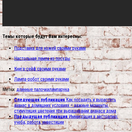
Темы которые будут Вам интересны:
Подставка для ножей своими руками
Настольная лампа из посуды
Книга-сейф своими руками
Лампа-робот своими руками
Метки:
длинные палочки
лампа
рука
Следующая публикация
Как посадить и вырастить
ананас в домашних условиях – важные моменты.
стимуляция цветения при выращивании ананаса дома
Предыдущая публикация
Иммиграция в австралию:
учеба, работа, инвестиции