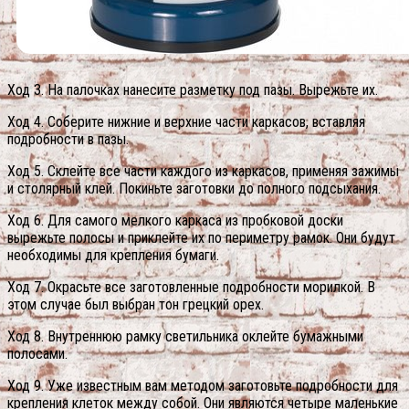
Ход 3. На палочках нанесите разметку под пазы. Вырежьте их.
Ход 4. Соберите нижние и верхние части каркасов, вставляя
подробности в пазы.
Ход 5. Склейте все части каждого из каркасов, применяя зажимы
и столярный клей. Покиньте заготовки до полного подсыхания.
Ход 6. Для самого мелкого каркаса из пробковой доски
вырежьте полосы и приклейте их по периметру рамок. Они будут
необходимы для крепления бумаги.
Ход 7. Окрасьте все заготовленные подробности морилкой. В
этом случае был выбран тон грецкий орех.
Ход 8. Внутреннюю рамку светильника оклейте бумажными
полосами.
Ход 9. Уже известным вам методом заготовьте подробности для
крепления клеток между собой. Они являются четыре маленькие