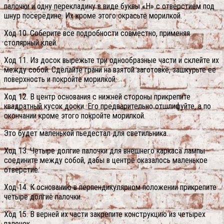
палочки и одну перекладину в виде буквы «Н» с отверстием под
шнур посередине. Их кроме этого окрасьте морилкой.
Ход 10. Соберите все подробности совместно, применяя
столярный клей.
Ход 11. Из досок вырежьте три однообразные части и склейте их
между собой.
Сделайте грани на взятой заготовке, зашкурьте ее
поверхность и покройте морилкой.
Ход 12. В центр основания с нижней стороны прикрепите
квадратный кусок доски. Его предварительно отшлифуйте, а по
окончании кроме этого покройте морилкой.
Это будет маленькой пьедестал для светильника.
Ход 13. Четыре долгие палочки для внешнего каркаса лампы
соедините между собой, дабы в центре оказалось маленькое
отверстие.
Ход 14. К основанию в перпендикулярном положении прикрепите
четыре долгие палочки.
Ход 15. В верней их части закрепите конструкцию из четырех
палочек.