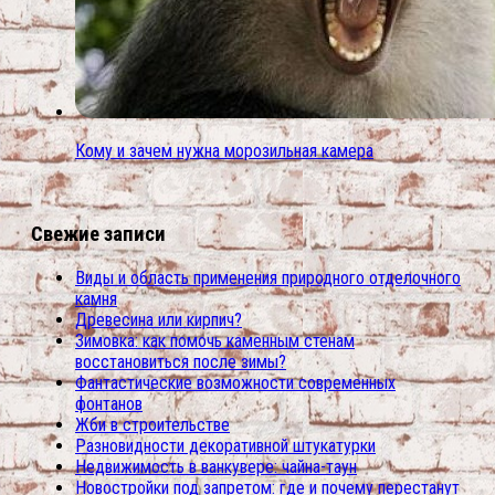
Кому и зачем нужна морозильная камера
Свежие записи
Виды и область применения природного отделочного
камня
Древесина или кирпич?
Зимовка: как помочь каменным стенам
восстановиться после зимы?
Фантастические возможности современных
фонтанов
Жби в строительстве
Разновидности декоративной штукатурки
Недвижимость в ванкувере: чайна-таун
Новостройки под запретом: где и почему перестанут