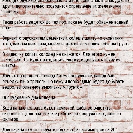
колодца опускаются неспешно. Ставятся они стык в стык друг на
друга, дополнительно проводится скрепление их железными
скобами.
Такая работа ведется до тех пор, пока не будет обнажен водный
пласт.
Вариант с опусканием цементных колец в шахту по окончании
того, как она выкопана, менее надёжен из-за риска обвала грунта.
В одиночку копать колодец не окажется. Для этого нужен
ассистент. Он будет находиться сверху, и добывать почву из
шахты.
Для этого процесса понадобится сооружение, наподобие
лебедки либо треноги. По нему и необходимо будет добывать
ведро, заполненное выкопанным грунтом.
Оборудование дна колодца
Вода на дне колодца будет нечистой, дабы ее очистить
выполняют дополнительные работы по сооружению донного
фильтра.
Для начала нужно откачать воду и еще сантиметров на 20