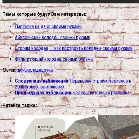
Темы которые будут Вам интересны:
Парковка на даче своими руками
Абиссинский колодец своими руками
Строим колодец — как построить колодец своими руками
Фильтрующий колодец своими руками
Метки:
дача
колодец
рука
Следующая публикация
Перевозка стройматериалов в
20 футовых контейнерах
Предыдущая публикация
Недействительная расписка
Читайте также: