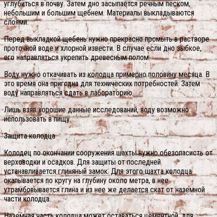
углубиться в почву. Затем дно засыпается речным песком,
небольшим и большим щебнем. Материалы выкладываются
слоями.
Перед выкладкой щебень нужно прекрасно промыть в растворе
проточной воде и хлорной извести. В случае если дно зыбкое,
его направляться укрепить древесным полом.
Воду нужно откачивать из колодца примерно половину месяца. В
это время она пригодна для технических потребностей. Затем
воду направляться сдать в лабораторию.
Лишь взяв хорошие данные исследований, воду возможно
использовать в пищу.
Защита колодца
Колодец по окончании сооружения шахты нужно обезопасисть от
верховодки и осадков. Для защиты от последней
устанавливается глиняный замок. Для этого шахта колодца
окапывается по кругу на глубину около метра, в нее
утрамбовывается глина и из нее же делается скат от наземной
части колодца.
Наземная часть колодца может оставаться цементной, для