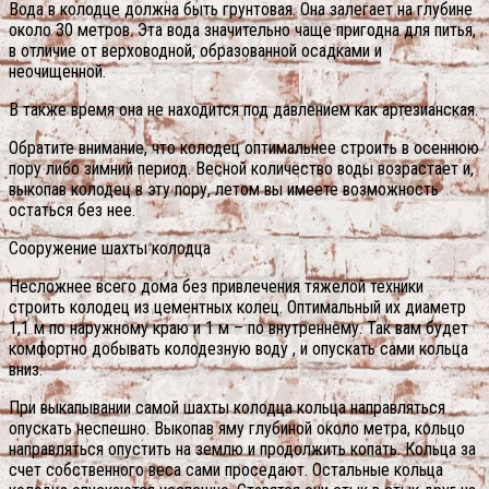
Вода в колодце должна быть грунтовая. Она залегает на глубине
около 30 метров. Эта вода значительно чаще пригодна для питья,
в отличие от верховодной, образованной осадками и
неочищенной.
В также время она не находится под давлением как артезианская.
Обратите внимание, что колодец оптимальнее строить в осеннюю
пору либо зимний период. Весной количество воды возрастает и,
выкопав колодец в эту пору, летом вы имеете возможность
остаться без нее.
Сооружение шахты колодца
Несложнее всего дома без привлечения тяжелой техники
строить колодец из цементных колец. Оптимальный их диаметр
1,1 м по наружному краю и 1 м – по внутреннему. Так вам будет
комфортно добывать колодезную воду , и опускать сами кольца
вниз.
При выкапывании самой шахты колодца кольца направляться
опускать неспешно. Выкопав яму глубиной около метра, кольцо
направляться опустить на землю и продолжить копать. Кольца за
счет собственного веса сами проседают.
Остальные кольца