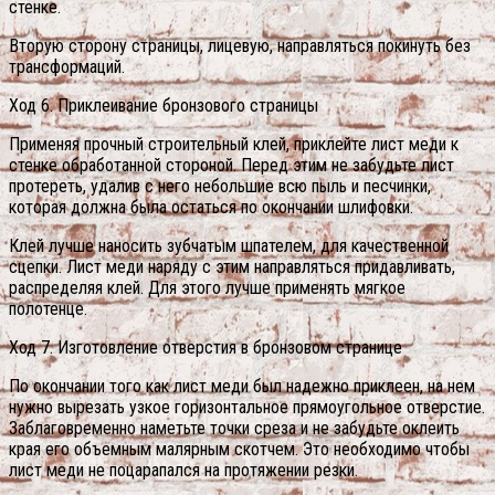
стенке.
Вторую сторону страницы, лицевую, направляться покинуть без
трансформаций.
Ход 6. Приклеивание бронзового страницы
Применяя прочный строительный клей, приклейте лист меди к
стенке обработанной стороной. Перед этим не забудьте лист
протереть, удалив с него небольшие всю пыль и песчинки,
которая должна была остаться по окончании шлифовки.
Клей лучше наносить зубчатым шпателем, для качественной
сцепки. Лист меди наряду с этим направляться придавливать,
распределяя клей.
Для этого лучше применять мягкое
полотенце.
Ход 7. Изготовление отверстия в бронзовом странице
По окончании того как лист меди был надежно приклеен, на нем
нужно вырезать узкое горизонтальное прямоугольное отверстие.
Заблаговременно наметьте точки среза и не забудьте оклеить
края его объемным малярным скотчем. Это необходимо чтобы
лист меди не поцарапался на протяжении резки.