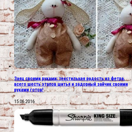
Заяц своими руками: текстильная радость из фетра.
всего шесть этапов шитья и задорный зайчик своими
руками готов!
15.06.2016