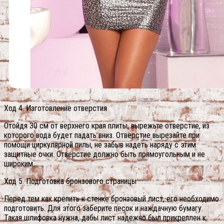
Ход 4. Изготовление отверстия
Отойдя 30 см от верхнего края плиты, вырежьте отверстие, из
которого вода будет падать вниз. Отверстие вырезайте при
помощи циркулярной пилы, не забыв надеть наряду с этим
защитные очки. Отверстие должно быть прямоугольным и не
широким.
Ход 5. Подготовка бронзового страницы
Перед тем как крепить к стенке бронзовый лист, его необходимо
подготовить. Для этого заберите песок и наждачную бумагу.
Такая шлифовка нужна, дабы лист надежно был прикреплен к