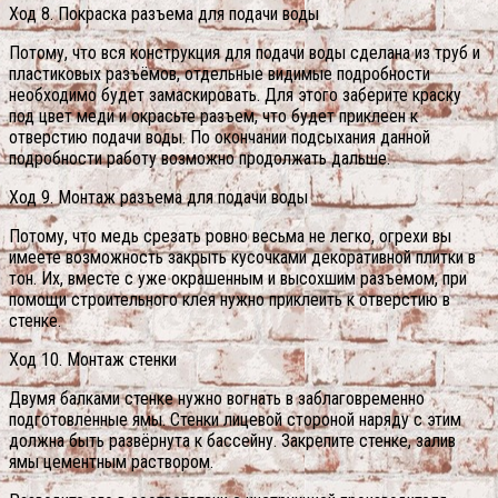
Ход 8. Покраска разъема для подачи воды
Потому, что вся конструкция для подачи воды сделана из труб и
пластиковых разъёмов, отдельные видимые подробности
необходимо будет замаскировать. Для этого заберите краску
под цвет меди и окрасьте разъем, что будет приклеен к
отверстию подачи воды. По окончании подсыхания данной
подробности работу возможно продолжать дальше.
Ход 9. Монтаж разъема для подачи воды
Потому, что медь срезать ровно весьма не легко, огрехи вы
имеете возможность закрыть кусочками декоративной плитки в
тон. Их, вместе с уже окрашенным и высохшим разъемом, при
помощи строительного клея нужно приклеить к отверстию в
стенке.
Ход 10. Монтаж стенки
Двумя балками стенке нужно вогнать в заблаговременно
подготовленные ямы. Стенки лицевой стороной наряду с этим
должна быть развёрнута к бассейну. Закрепите стенке, залив
ямы цементным раствором.