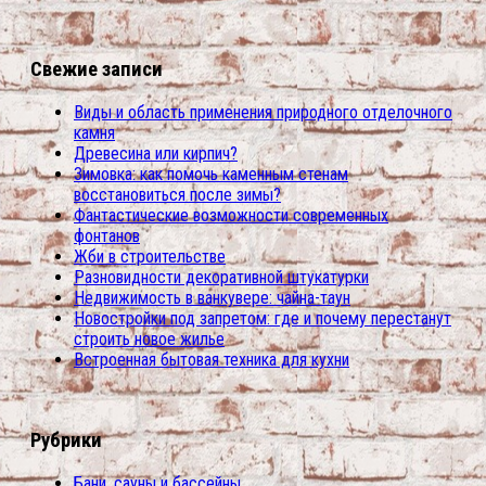
Свежие записи
Виды и область применения природного отделочного
камня
Древесина или кирпич?
Зимовка: как помочь каменным стенам
восстановиться после зимы?
Фантастические возможности современных
фонтанов
Жби в строительстве
Разновидности декоративной штукатурки
Недвижимость в ванкувере: чайна-таун
Новостройки под запретом: где и почему перестанут
строить новое жилье
Встроенная бытовая техника для кухни
Рубрики
Бани, сауны и бассейны