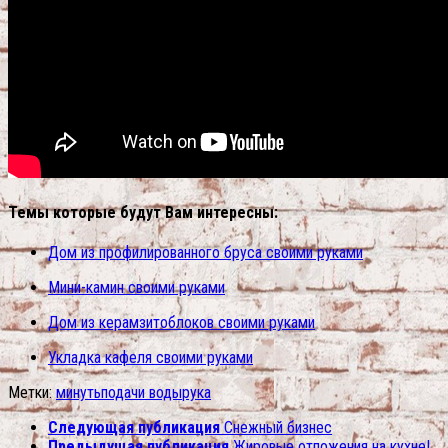
Темы которые будут Вам интересны:
Дом из профилированного бруса своими руками
Мини-камин своими руками
Дом из керамзитоблоков своими руками
Укладка кафеля своими руками
Метки:
минуть
подачи воды
рука
Следующая публикация
Снежный бизнес
Предыдущая публикация
Жировые отложения на кухне!