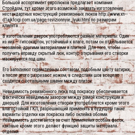
Большой ассортимент евролюков предлагает компания
Стройдом, тут кроме этого возможно заказать изготовление
нестандартных конструкций ревизионных люков http://www.xn--
d1ajkfcigi.com.ua/page-revizionnyie_lyuki.html по размерам
клиента.
В изготовлении дверок употребляются разные материалы. Один
из них — гипсокартон, устойчивый к влаге, потом он отделывается
мозаикой, другими материалами и плиткой. Для того, чтобы
получить вправду скрытый люк, контур открывания его створки
маскируется под швы.
Его заполняют герметичным составом, подобным цвету затирки,
а после этого разрезают ножом, в следствии шов всецело
сходится с остальными швами между плиток.
Невидимость ревизионного люка под покраску обеспечивается
фактически невидимым зазором между рамой конструкции и
дверцей. Для изготовления створки употребляется кроме этого
влагостойкий ГКЛ, разрешающий применять в будущем такие
варианты отделки как покраска либо оклейка обоями.
Невидимость достигается за счет применения особых фасок,
каковые кроме этого делают функцию защиты материала
отделки.