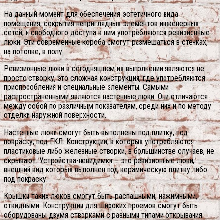
На данный момент для обеспечения эстетичного вида
помещения, сокрытия неприглядных элементов инженерных
сетей, и свободного доступа к ним употребляются ревизионные
люки. Эти современные короба смогут размешаться в стенках,
на потолке, в полу.
Ревизионные люки в сегодняшнем их выполнении являются не
просто створку, это сложная конструкция, где употребляются
приспособления и специальные элементы. Самыми
распространенными являются настенные люки. Они отличаются
между собой по различным показателям, среди них и по методу
отделки наружной поверхности.
Настенные люки смогут быть выполнены под плитку, под
покраску, под ГКЛ.
Конструкции, в которых употребляются
пластиковые либо железные створки, в большинстве случаев, не
скрывают. Устройства-невидимки – это ревизионные люки,
внешний вид которых выполнен под керамическую плитку либо
под покраску.
Крышки таких люков смогут быть распашными, нажимными,
откидными. Конструкции для широких проемов смогут быть
оборудованы двумя створками с разными типами открывания.