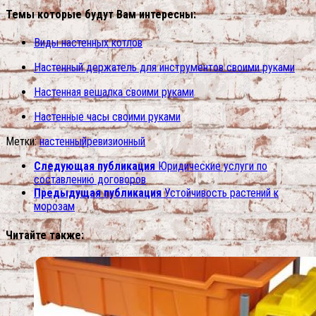
Темы которые будут Вам интересны:
Виды настенных котлов
Настенный держатель для инструментов своими руками
Настенная вешалка своими руками
Настенные часы своими руками
Метки:
настенный
ревизионный
Следующая публикация
Юридические услуги по
составлению договоров
Предыдущая публикация
Устойчивость растений к
морозам
Читайте также: