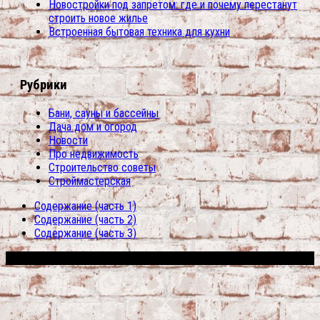
Новостройки под запретом: где и почему перестанут
строить новое жилье
Встроенная бытовая техника для кухни
Рубрики
Бани, сауны и бассейны
Дача дом и огород
Новости
Про недвижимость
Строительство советы
Строймастерская
Содержание (часть 1)
Содержание (часть 2)
Содержание (часть 3)
Сфера строительства © 2026. Все права защищены.