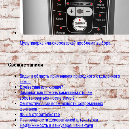
Мультиварка или скороварка? проблема выбора.
Свежие записи
Виды и область применения природного отделочного
камня
Древесина или кирпич?
Зимовка: как помочь каменным стенам
восстановиться после зимы?
Фантастические возможности современных
фонтанов
Жби в строительстве
Разновидности декоративной штукатурки
Недвижимость в ванкувере: чайна-таун