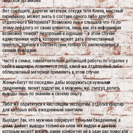
людской организма.
Вот сообщите, дорогие читатели, откуда тетя Клепа, местный
парикмахер, может знать о составе одного либо другого
отделочного материала? Возможно она и слышала что-то по
этому предлогу от своих клиентов, лишь как эта информация
возможно точной? Нехороший и хороший – в этом случае
единственная черта, которую может дать отечественный
приятель, причем в соответствии только со заключениями и
своими выводами.
Часто в семье, самостоятельно делающей работы по отделке у
себя в квартире, появляется спор, какой же отделочный либо
облицовочный материал применить в этом случае.
Жены «бегут по соседям» дабы вооружиться нужными
сведениями, звонят подругам, а мужчины же, смогут делать
выводы лишь по знаниям и своему опыту.
Либо же обратиться к настоящим экспертам, отделка квартир
для которых есть ежедневным занятием.
Выходит так, что мужчина оперирует точными сведениями, а
дама, делает выводы только со слов тех подруг и друзей,
которым может верить, какие конкретно не в один раз помогали