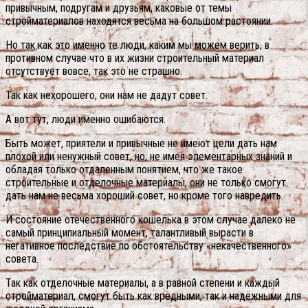
привычным, подругам и друзьям, каковые от темы
стройматериалов находятся весьма на большом растоянии.
Но так как это именно те люди, каким мы можем верить, в
противном случае что в их жизни строительный материал
отсутствует вовсе, так это не страшно.
Так как нехорошего, они нам не дадут совет.
А вот тут, люди именно ошибаются.
Быть может, приятели и привычные не имеют цели дать нам
плохой или ненужный совет, но, не имея элементарных знаний и
обладая только отдаленным понятием, что же такое
строительные и отделочные материалы, они не только смогут
дать нам не весьма хороший совет, но кроме того навредить.
И состояние отечественного кошелька в этом случае далеко не
самый принципиальный момент, талантливый вырасти в
негативное последствие по обстоятельству «некачественного»
совета.
Так как отделочные материалы, а в равной степени и каждый
стройматериал, смогут быть как вредными, так и надёжными для