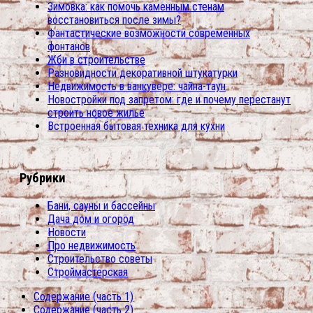
Зимовка: как помочь каменным стенам
восстановиться после зимы?
Фантастические возможности современных
фонтанов
Жби в строительстве
Разновидности декоративной штукатурки
Недвижимость в ванкувере: чайна-таун
Новостройки под запретом: где и почему перестанут
строить новое жилье
Встроенная бытовая техника для кухни
Рубрики
Бани, сауны и бассейны
Дача дом и огород
Новости
Про недвижимость
Строительство советы
Строймастерская
Содержание (часть 1)
Содержание (часть 2)