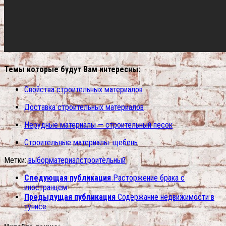
Темы которые будут Вам интересны:
Свойства строительных материалов
Доставка строительных материалов
Нерудные материалы — строительный песок
Строительные материалы: щебень
Метки:
выбор
материал
строительный
Следующая публикация
Расторжение брака с
иностранцем
Предыдущая публикация
Содержание недвижимости в
тунисе