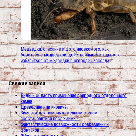
Медведка: описание и фото насекомого, как
бороться с медведкой. действенные методы: как
избавиться от медведки в огороде навсегда
Свежие записи
Виды и область применения природного отделочного
камня
Древесина или кирпич?
Зимовка: как помочь каменным стенам
восстановиться после зимы?
Фантастические возможности современных
фонтанов
Жби в строительстве