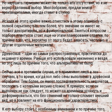
Но нарушить гармонию может не только его отсутствие, но и не
верно сделанный выбор. Многообразие, предлагаемое
производителями, иногда ставит в ступор.
Исходя из этого крайне важно отнестись к этому элементу с
полной серьезностью, тем более, что значение он имеет не
только декоративное, но и функциональное. Заняться вопросом
подбора плинтусов стоит еще на этапе планирования отделки, по
причине того, что, вероятно от этого будет зависеть, частично, и
другие отделочные материалы.
Древесный – один из самых распространенных, практически до
недавнего времен. Раньше его использовали неизменно и везде,
но это лишь по причине того, что альтернативы не было.
Сейчас все в противном случае, его применяют лишь в тех
случаях, в то время, когда пол либо сены выполнены в древесной
обработке. Тем более, он имеет последовательность недочётов,
поспорить с которыми весьма сложно.
К примеру, если он
выполнен не как следует, то может со временем усохнуть и
деформироваться, что без сомнений не только сломает внешний
вид, но и повлияет на его функциональные характеристики.
К его выбору стоит с особенным вниманием и по причине того,