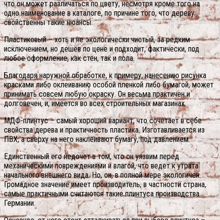
что он может различаться по цвету, несмотря кроме того на
одно наименование в каталоге, по причине того, что дереву
свойственны такие нюансы.
Пластиковый – хоть и не экологически чистый, за редким
исключением, но дешёв по цене и подходит, фактически, под
любое оформление, как стен, так и пола.
Благодаря наружной обработке, к примеру, нанесению рисунка
красками либо оклеиванию особой пленкой либо бумагой, может
принимать совсем любую окраску. Он весьма практичен и
долговечен, и, имеется во всех строительных магазинах.
МДФ-плинтус – самый хороший вариант, что сочетает в себе
свойства дерева и практичность пластика. Изготавливается из
ПВХ, а сверху на него наклеивают бумагу, под давлением.
Единственный его недочет в том, что он уязвим перед
механическими повреждениями и влагой, что ведет к утрата
начального внешнего вида. Но, он, в полной мере экологичен.
Громадное значение имеет производитель, в частности страна,
самые практичными считаются такие плинтуса производства
Германии.