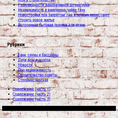
Разновидности декоративной штукатурки
Недвижимость в ванкувере: чайна-таун
Новостройки под запретом: где и почему перестанут
строить новое жилье
Встроенная бытовая техника для кухни
Рубрики
Бани, сауны и бассейны
Дача дом и огород
Новости
Про недвижимость
Строительство советы
Строймастерская
Содержание (часть 1)
Содержание (часть 2)
Содержание (часть 3)
Сфера строительства © 2026. Все права защищены.