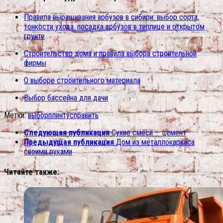
Правила выращивания арбузов в сибири: выбор сорта,
тонкости ухода. посадка арбузов в теплице и открытом
грунте
Строительство дома и правила выбора строительной
фирмы
О выборе строительного материала
Выбор бассейна для дачи
Метки:
выбор
плинтус
править
Следующая публикация
Сухие смеси — цемент
Предыдущая публикация
Дом из металлокаркаса
своими руками
Читайте также: