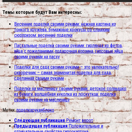
Темы которые будут Вам интересны:
Весенние поделки своими руками: нежная картина из
тонкого кружева. бумажные крокусы со сладким
сюрпризом: весенние поделки
Пасхальные поделки своими руками: гирлянда из фетра,
яйца с пожеланиями, подарочная корзина. гипсовые яйца
своими руками на пасху
Поделки для сада своими руками – это увлекательно!
скворечник – самая знаменитая поделка для сада,
сделанная своими руками
Поделки на масленицу своими руками: детское солнышко
из бумаги. волшебная куколка из лоскутков: поделка
своими руками на масленицу
Метки:
поделка
рука
яблоко
Следующая публикация
Ремонт ворот
Предыдущая публикация
Положительные и
отрицательные свойства гипсокартона