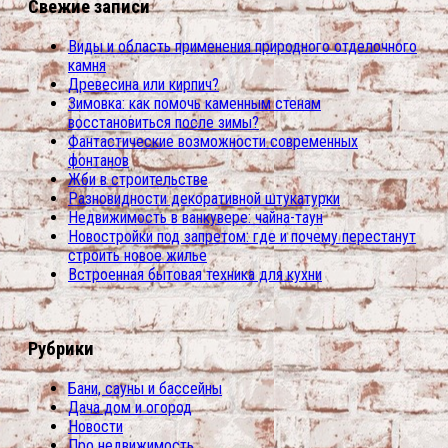
Свежие записи
Виды и область применения природного отделочного
камня
Древесина или кирпич?
Зимовка: как помочь каменным стенам
восстановиться после зимы?
Фантастические возможности современных
фонтанов
Жби в строительстве
Разновидности декоративной штукатурки
Недвижимость в ванкувере: чайна-таун
Новостройки под запретом: где и почему перестанут
строить новое жилье
Встроенная бытовая техника для кухни
Рубрики
Бани, сауны и бассейны
Дача дом и огород
Новости
Про недвижимость