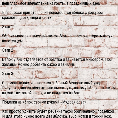
неизгладимое впечатление на гостей в праздничный день.
В процессе приготовления понадобятся яблоки с кожурой
красного цвета, яйца и кисть.
Этап 1
Яблоки моются и высушиваются. Можно просто вытереть насухо
полотенцем.
Этап 2
Белок у яиц отделяется от желтка и взбивается миксером. При
желании можно добавить сахар и ванилин.
Этап 3
С помощью кисти наносится забавный белоснежный узор.
Рисунок должен обязательно высохнуть, потому яблоко ставится
на слот веточкой вверх, а не кладется на бок.
Поделки из яблок своими руками «Мудрая сова»
Как просто удивить будет ребенка такой оригинальной поделкой.
И для этого нужно всего два яблочка, зубочистки и тонкий нож.