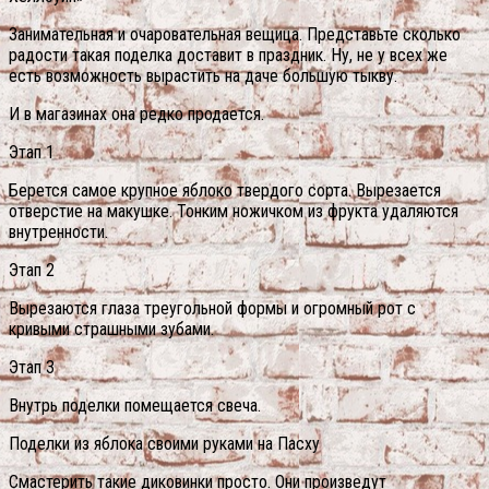
Занимательная и очаровательная вещица. Представьте сколько
радости такая поделка доставит в праздник. Ну, не у всех же
есть возможность вырастить на даче большую тыкву.
И в магазинах она редко продается.
Этап 1
Берется самое крупное яблоко твердого сорта. Вырезается
отверстие на макушке. Тонким ножичком из фрукта удаляются
внутренности.
Этап 2
Вырезаются глаза треугольной формы и огромный рот с
кривыми страшными зубами.
Этап 3
Внутрь поделки помещается свеча.
Поделки из яблока своими руками на Пасху
Смастерить такие диковинки просто. Они произведут