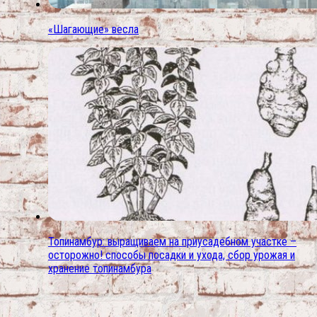
«Шагающие» весла
Топинамбур: выращиваем на приусадебном участке –
осторожно! способы посадки и ухода, сбор урожая и
хранение топинамбура