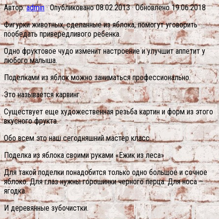
Автор:
admin
· Опубликовано
08.02.2013
· Обновлено
19.06.2018
Фигурки животных, сделанные из яблока, помогут уговорить
пообедать привередливого ребенка.
Одно фруктовое чудо изменит настроение и улучшит аппетит у
любого малыша.
Поделками из яблок можно заниматься профессионально.
Это называется карвинг.
Существует еще художественная резьба картин и форм из этого
вкусного фрукта.
Обо всем это наш сегодняшний мастер класс.
Поделка из яблока своими руками «Ежик из леса»
Для такой поделки понадобится только одно большое и сочное
яблоко. Для глаз нужны горошинки черного перца. Для носа –
ягодка.
И деревянные зубочистки.