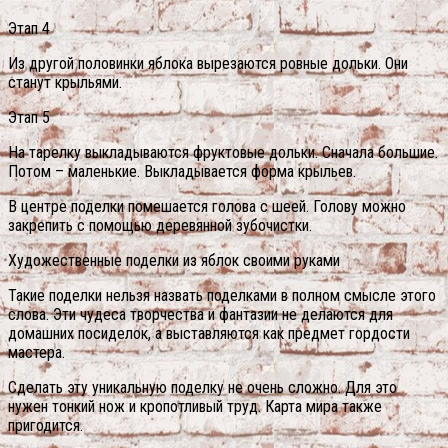
Этап 4
Из другой половинки яблока вырезаются ровные дольки. Они
станут крыльями.
Этап 5
На тарелку выкладываются фруктовые дольки. Сначала большие.
Потом – маленькие. Выкладывается форма крыльев.
В центре поделки помешается голова с шеей. Голову можно
закрепить с помощью деревянной зубочистки.
Художественные поделки из яблок своими руками
Такие поделки нельзя назвать поделками в полном смысле этого
слова. Эти чудеса творчества и фантазии не делаются для
домашних посиделок, а выставляются как предмет гордости
мастера.
Сделать эту уникальную поделку не очень сложно. Для это
нужен тонкий нож и кропотливый труд. Карта мира также
пригодится.