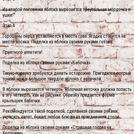
Из второй половинки яблока вырезается треугольная мордочка и
ушки.
Этап 4
Горошины перца вставляются в места глаз.
Ягодка ставится на
место носика. Поделка из яблока своими руками готова.
Приятного аппетита!
Поделка из яблока своими руками «Бабочка»
Такую поделку требуется делать осторожно. Пригодится острый
тонкий нож и большое твердое яблоко с веточкой.
В яблоке вырезается четверть. Яблочная веточка должна попасть
в эту четверть, как на рисунке. Обрезку придается форма
крылышек бабочки.
Рекомендуется такой поделкой, сделанной своими руками,
украсить салат, бокал, любое блюдо на праздничном столе.
Поделка из яблока своими руками «Страшная голова на
Хеллоуин»