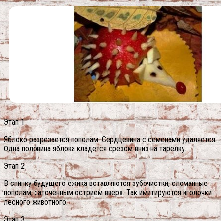
Этап 1
Яблоко разрезается пополам. Сердцевина с семенами удаляется.
Одна половина яблока кладется срезом вниз на тарелку.
Этап 2
В спинку будущего ежика вставляются зубочистки, сломанные
пополам, заточенным острием вверх. Так имитируются иголочки
лесного животного.
Этап 3