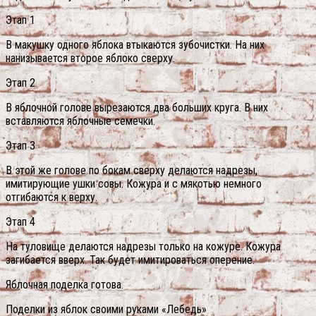
Этап 1
В макушку одного яблока втыкаются зубочистки. На них
нанизывается второе яблоко сверху.
Этап 2
В яблочной голове вырезаются два больших круга. В них
вставляются яблочные семечки.
Этап 3
В этой же голове по бокам сверху делаются надрезы,
имитирующие ушки совы. Кожура и с мякотью немного
отгибаются к верху.
Этап 4
На туловище делаются надрезы только на кожуре. Кожура
загибается вверх. Так будет имитироваться оперение.
Яблочная поделка готова.
Поделки из яблок своими руками «Лебедь»