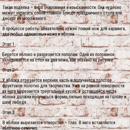
Такая поделка – верх очарования и изысканности. Она чудесно
может украсить собой главное блюдо праздничного стола или
десерт из мороженого.
В процессе работы обязательно нужен тонкий нож для карвинга,
два любых одинаковых ножа и яблоки.
Этап 1
Берется яблоко и разрезается пополам. Одна из половинок
укладывается на стол на два ножа, как указано на рисунке.
Этап 2
У яблока отрезается верхняя часть и получается толстое
фруктовое полотно для творчества. Уже на ровной поверхности
из него вырезается треугольный кусок. У оставшейся части
яблока должна получиться форма, сильно походящая на голову и
шею лебедя.
Этап 3
В яблоке вырезается отверстие – глаз. В него вставляется
яблочное семечко.