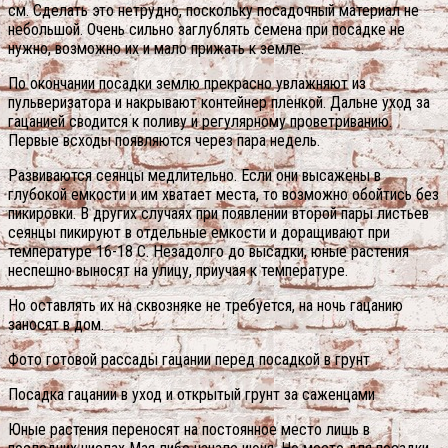
см. Сделать это нетрудно, поскольку посадочный материал не
небольшой. Очень сильно заглублять семена при посадке не
нужно, возможно их и мало прижать к земле.
По окончании посадки землю прекрасно увлажняют из
пульверизатора и накрывают контейнер пленкой. Дальне уход за
гацанией сводится к поливу и регулярному проветриванию.
Первые всходы появляются через пара недель.
Развиваются сеянцы медлительно. Если они высажены в
глубокой емкости и им хватает места, то возможно обойтись без
пикировки. В других случаях при появлении второй пары листьев
сеянцы пикируют в отдельные емкости и доращивают при
температуре 16-18 С. Незадолго до высадки, юные растения
неспешно выносят на улицу, приучая к температуре.
Но оставлять их на сквозняке не требуется, на ночь гацанию
заносят в дом.
Фото готовой рассады гацании перед посадкой в грунт
Посадка гацании в уход и открытый грунт за саженцами
Юные растения переносят на постоянное место лишь в