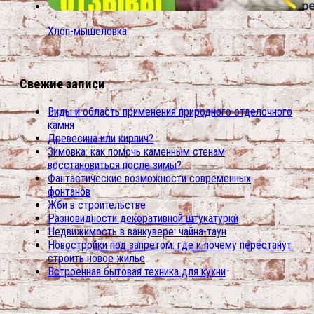
Хлоп-мышеловка
Свежие записи
Виды и область применения природного отделочного
камня
Древесина или кирпич?
Зимовка: как помочь каменным стенам
восстановиться после зимы?
Фантастические возможности современных
фонтанов
Жби в строительстве
Разновидности декоративной штукатурки
Недвижимость в ванкувере: чайна-таун
Новостройки под запретом: где и почему перестанут
строить новое жилье
Встроенная бытовая техника для кухни