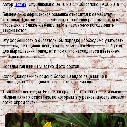
Автор:
admin
· Опубликовано
09.10.2015
· Обновлено
19.06.2018
Гацания либо африканская ромашка относится к семейству
астровых. Цветки этого необычного растения раскрываются в 12
часов дня, а ближе к вечеру либо в пасмурную погоду опять
закрываются.
Эту особенность в обязательном порядке необходимо учитывать
при посадке гацании. неподходящее место и Неправильный уход
для выращивания приведет к тому, что насладиться цветением
не окажется вовсе.
Посадка гацании на участке: фото сортов
Селекционерами выведено более 40 видов гацании, но в
садоводстве выращивают лишь кое-какие из них.
1.Гацания блестящая. Ее цветки красно-оранжевого цвета имеют
тёмные пятна у основания, по которым эту разновидность весьма
легко определить.