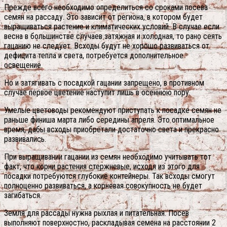
Прежде всего необходимо определиться со сроками посева
семян на рассаду. Это зависит от региона, в котором будет
выращиваться растение и климатических условий. В случае если
весна в большинстве случаев затяжная и холодная, то рано сеять
гацанию не следует. Всходы будут не хорошо развиваться от
дефицита тепла и света, потребуется дополнительное
освещение.
Но и затягивать с посадкой гацании запрещено, в противном
случае первое цветение наступит лишь в осеннюю пору.
Умелые цветоводы рекомендуют приступать к посадке семян не
раньше финиша марта либо середины апреля. Это оптимальное
время, дабы всходы приобретали достаточно света и прекрасно
развивались.
При выращивании гацании из семян необходимо учитывать тот
факт, что корни растения стержневые, исходя из этого для
посадки потребуются глубокие контейнеры. Так всходы смогут
полноценно развиваться, а корневая совокупность не будет
загибаться.
Земля для рассады нужна рыхлая и питательная. Посев
выполняют поверхностно, раскладывая семена на расстоянии 2