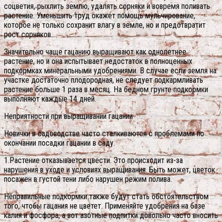
соцветия, рыхлить землю, удалять сорняки и вовремя поливать
растение. Уменьшить труд окажет помощь мульчирование,
которое не только сохранит влагу в земле, но и предотвратит
рост сорняков.
Значительно чаще гацанию выращивают как однолетнее
растение, но и она испытывает недостаток в полноценных
подкормках минеральными удобрениями. В случае если земля на
участке достаточно плодородная, не следует подкармливать
растение больше 1 раза в месяц. На бедном грунте подкормки
выполняют каждые 14 дней.
Неприятности при выращивании гацании
Новички в садоводстве часто сталкиваются с проблемами по
окончании посадки гацании в саду.
1.Растение отказывается цвести. Это происходит из-за
нарушения в уходе и условиях выращивания. Быть может, цветок
посажен в густой тени либо нарушен режим полива.
Неправильные подкормки также будут стать обстоятельством
того, чтобы гацания не цветет. Применяйте удобрения на базе
калия и фосфора, а вот азотные подпитки довольно часто вносить