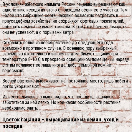
В условиях жёсткого климата России гацанию выращивают как
однолетник, исходя из этого с приходом осени ее с участка. Тем
более что гибридные сорта, каковые возможно встретить в
приусадебном хозяйстве, не сохраняют сортовых показателей,
собирать семена не имеет смысла. К тому же всецело вызреть
они не успевают, а с порывами ветра .
Сохранить полюбившееся растение до следующего года
возможно в противном случае. В осеннюю пору выбранный
экземпляр в контейнер и заносят в дом. Зимует гацания при
температуре 8-10 С в прекрасно освещенном помещении, наряду
с этим поливают ее лишь иногда, дабы земляной ком не
пересыхал.
Весной растение высаживают на постоянное место, лишь побеги
легко укорачивают.
Из всего сказанного выше видно, что посадить гацанию и
заботиться за ней легко. Но кое-какие особенности растения
необходимо знать.
Цветок гацания – выращивание из семян, уход и
посадка