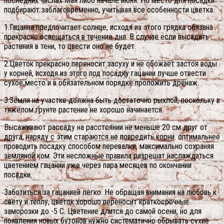
последних числах Мая либо начале июня. Но место для посадки
подбирают заблаговременно, учитывая все особенности цветка.
1.Гацания предпочитает солнце, исходя из этого грядка обязана
прекрасно освещаться в течение дня. В случае если высадить
растения в тени, то цвести оно не будет.
2.Цветок прекрасно переносит засуху и не обожает застоя воды
у корней, исходя из этого под посадку гацании лучше отвести
сухое место и в обязательном порядке проложить дренаж.
3.Земля на участке должна быть достаточно рыхлой, поскольку в
тяжелом грунте растение не хорошо начинается.
Высаживают рассаду на расстоянии не меньше 20 см друг от
друга, наряду с этим стараются не повредить корни. оптимальнее
проводить посадку способом перевалки, максимально сохраняя
земляной ком. Эти несложные правила разрешат наслаждаться
цветением гацании уже через пара месяцев по окончании
посадки.
Заботиться за гацанией легко. Не обращая внимания на любовь к
свету и теплу, цветок хорошо переносит краткосрочные
заморозки до -5 С. Цветение длится до самой осени, но для
появления новых бутонов нужно систематично обрывать сухие