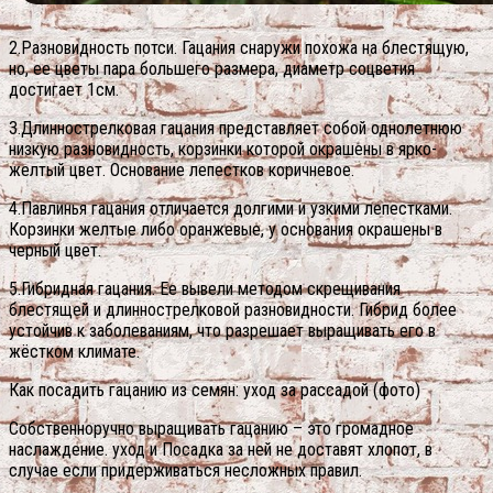
2.Разновидность потси. Гацания снаружи похожа на блестящую,
но, ее цветы пара большего размера, диаметр соцветия
достигает 1см.
3.Длиннострелковая гацания представляет собой однолетнюю
низкую разновидность, корзинки которой окрашены в ярко-
желтый цвет. Основание лепестков коричневое.
4.Павлинья гацания отличается долгими и узкими лепестками.
Корзинки желтые либо оранжевые, у основания окрашены в
черный цвет.
5.Гибридная гацания. Ее вывели методом скрещивания
блестящей и длиннострелковой разновидности. Гибрид более
устойчив к заболеваниям, что разрешает выращивать его в
жёстком климате.
Как посадить гацанию из семян: уход за рассадой (фото)
Собственноручно выращивать гацанию – это громадное
наслаждение. уход и Посадка за ней не доставят хлопот, в
случае если придерживаться несложных правил.