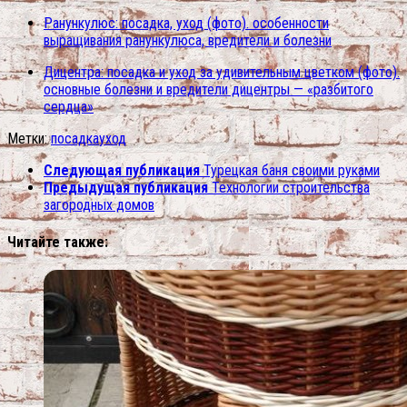
Ранункулюс: посадка, уход (фото). особенности
выращивания ранункулюса, вредители и болезни
Дицентра: посадка и уход за удивительным цветком (фото).
основные болезни и вредители дицентры — «разбитого
сердца»
Метки:
посадка
уход
Следующая публикация
Турецкая баня своими руками
Предыдущая публикация
Технологии строительства
загородных домов
Читайте также: