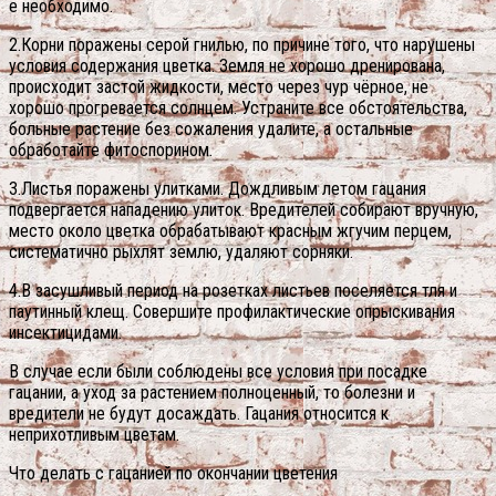
е необходимо.
2.Корни поражены серой гнилью, по причине того, что нарушены
условия содержания цветка. Земля не хорошо дренирована,
происходит застой жидкости, место через чур чёрное, не
хорошо прогревается солнцем. Устраните все обстоятельства,
больные растение без сожаления удалите, а остальные
обработайте фитоспорином.
3.Листья поражены улитками. Дождливым летом гацания
подвергается нападению улиток. Вредителей собирают вручную,
место около цветка обрабатывают красным жгучим перцем,
систематично рыхлят землю, удаляют сорняки.
4.В засушливый период на розетках листьев поселяется тля и
паутинный клещ. Совершите профилактические опрыскивания
инсектицидами.
В случае если были соблюдены все условия при посадке
гацании, а уход за растением полноценный, то болезни и
вредители не будут досаждать. Гацания относится к
неприхотливым цветам.
Что делать с гацанией по окончании цветения