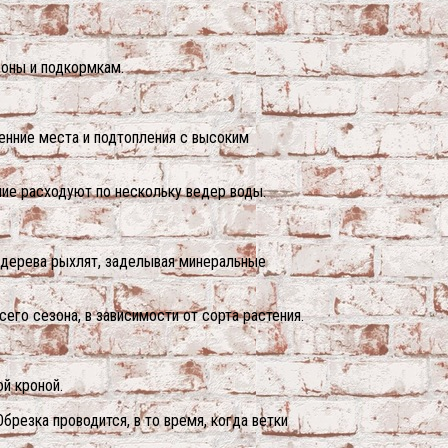
роны и подкормкам.
сенние места и подтопления с высоким
ие расходуют по нескольку ведер воды.
о дерева рыхлят, заделывая минеральные
его сезона, в зависимости от сорта растения.
й кроной.
брезка проводится, в то время, когда ветки