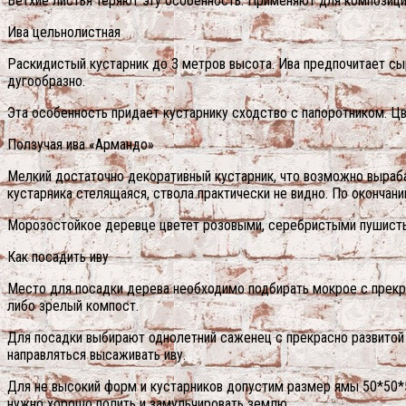
Ветхие листья теряют эту особенность. Применяют для композици
Ива цельнолистная
Раскидистый кустарник до 3 метров высота. Ива предпочитает сы
дугообразно.
Эта особенность придает кустарнику сходство с папоротником. Цв
Ползучая ива «Армандо»
Мелкий достаточно декоративный кустарник, что возможно выраба
кустарника стелящаяся, ствола практически не видно. По окончани
Морозостойкое деревце цветет розовыми, серебристыми пушисты
Как посадить иву
Место для посадки дерева необходимо подбирать мокрое с прекра
либо зрелый компост.
Для посадки выбирают однолетний саженец с прекрасно развитой 
направляться высаживать иву.
Для не высокий форм и кустарников допустим размер ямы 50*50*
нужно хорошо полить и замульчировать землю.