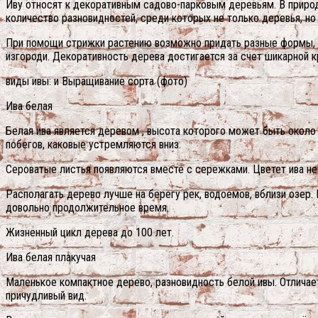
Иву относят к декоративным садово-парковым деревьям. В природ
количество разновидностей, среди которых не только деревья, но 
При помощи стрижки растению возможно придать разные формы, ч
изгороди. Декоративность дерева достигается за счет шикарной к
виды ивы: и Выращивание сорта (фото)
Ива белая
Белая ива является деревом , высота которого может быть около
побегов, каковые устремляются вниз.
Сероватые листья появляются вместе с сережками. Цветет ива н
Располагать дерево лучше на берегу рек, водоемов, вблизи озер
довольно продолжительное время.
Жизненный цикл дерева до 100 лет.
Ива белая плакучая
Маленькое компактное дерево, разновидность белой ивы. Отличае
причудливый вид.