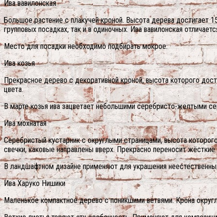
Ива вавилонская
Большое растение с плакучей кроной. Высота дерева достигает 15
групповых посадках, так и в одиночных. Ива вавилонская отличает
Место для посадки необходимо подбирать мокрое.
Ива козья
Прекрасное дерево с декоративной кроной, высота которого дости
цвета.
В марте козья ива зацветает небольшими серебристо-желтыми се
Ива мохнатая
Серебристый кустарник с округлыми страницами, высота которого
свечки, каковые направлены вверх. Прекрасно переносит жёсткие
В ландшафтном дизайне применяют для украшения неестественны
Ива Харуко Нишики
Маленькое компактное дерево с поникшими ветвями. Крона округл