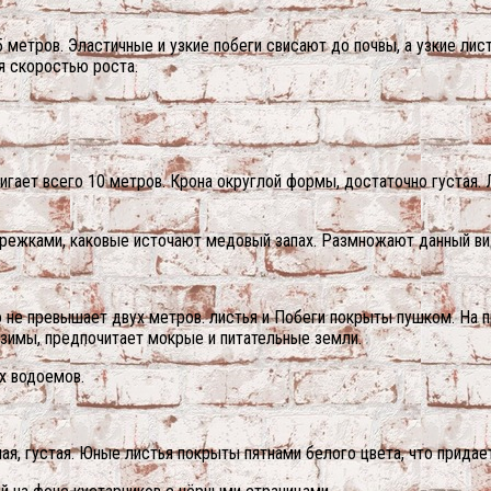
 метров. Эластичные и узкие побеги свисают до почвы, а узкие ли
ся скоростью роста.
гает всего 10 метров. Крона округлой формы, достаточно густая. 
режками, каковые источают медовый запах. Размножают данный ви
 не превышает двух метров. листья и Побеги покрыты пушком. На п
 зимы, предпочитает мокрые и питательные земли.
х водоемов.
ая, густая. Юные листья покрыты пятнами белого цвета, что придае