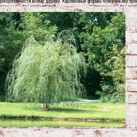
екоративности всему дереву. Карликовые формы плакучей иву прек