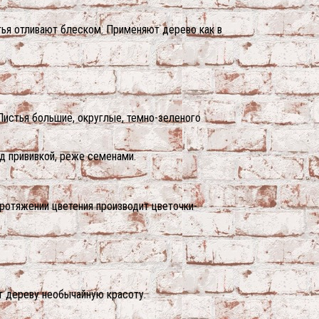
стья отливают блеском. Применяют дерево как в
Листья большие, округлые, темно-зеленого
д прививкой, реже семенами.
ротяжении цветения производит цветочки-
т дереву необычайную красоту.