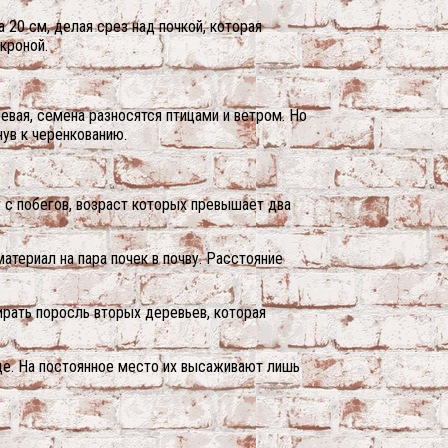
 20 см, делая срез над почкой, которая
кроной.
вая, семена разносятся птицами и ветром. Но
ув к черенкованию.
 с побегов, возраст которых превышает два
териал на пара почек в почву. Расстояние
ирать поросль вторых деревьев, которая
це. На постоянное место их высаживают лишь