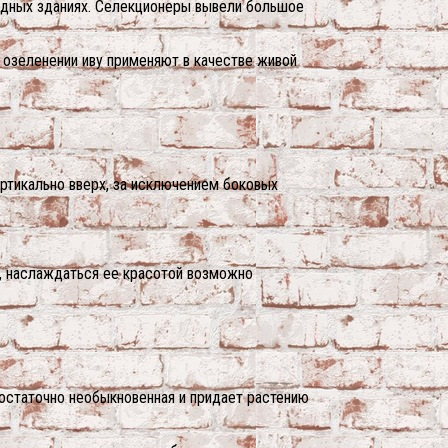
родных зданиях. Селекционеры вывели большое
 озеленении иву применяют в качестве живой
ертикально вверх, за исключением боковых
у, наслаждаться ее красотой возможно
достаточно необыкновенная и придает растению