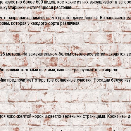
е известно более 600 видов, кое-какие из них выращивают в заго
и кустарники, и стелящиеся растения.
то разрешает применять его при создании бонсай. В классическом
роны, которая у каждого сорта различная.
 25 метров. На замечательном белом стволе все ветки находятся в
ебольшими желтыми цветами, каковые распускаются в апреле.
. Ива предпочитает открытые солнечные участки. Посадив белую ив
тся ярко-желтой корой и светло-зелеными страницами. Крона ивы 