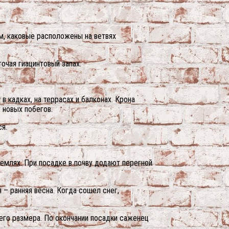
м, каковые расположены на ветвях
очая гиацинтовый запах.
кадках, на террасах и балконах. Крона
 новых побегов.
я.
емлях. При посадке в почву додают перегной
– ранняя весна. Когда сошел снег,
го размера. По окончании посадки саженец