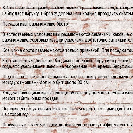
В большинстве случаев, формирование кроны начинается, в то врем
наблюдает наружу. Обрезку дерева необходимо проводить система
Посадка ивы: размножение (фото)
В естественных условиях ивы размножаются семенами, каковые со
размножение сортовых ивушек семенами достаточно затруднительн
Кое-какие сорта размножаются только прививкой. Для посадки та
Заготавливать черенки необходимо в осеннюю пору либо ранней в
года, что увеличивает шансы на укоренение. На черенок берут лиш
Подготовленные черенки высаживают в теплицу либо отдельную ем
между саженцами должно быт около 30 см.
Уход за саженцами ивы в теплице обязан осуществляться неизмен
может забить юные посадки.
Черенки скоро укореняются и трогаются в рост, но с высадкой в
на второй год.
Полученные таким методом деревья скоро растут и формируются