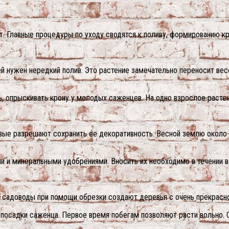
т. Главные процедуры по уходу сводятся к поливу, формированию к
 ей нужен нередкий полив. Это растение замечательно переносит ве
 опрыскивать крону у молодых саженцев. На одно взрослое растен
ковые разрешают сохранить ее декоративность. Весной землю окол
 и минеральными удобрениями. Вносить их необходимо в течении вс
 садоводы при помощи обрезки создают деревья с очень прекрасно
 посадки саженца. Первое время побегам позволяют расти вольно. О