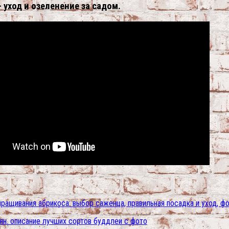
 уход и озеленение за садом.
ыращивания абрикоса: выбор саженца, правильная посадка и уход, ф
ян. описание лучших сортов буддлеи с фото