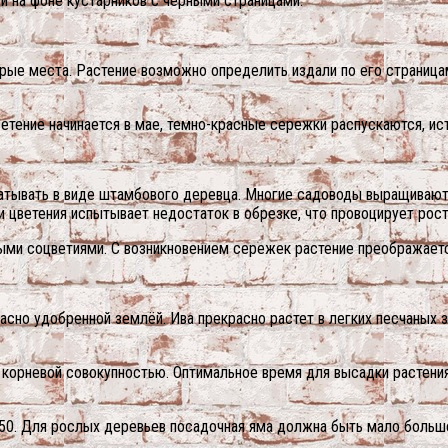
й на фоне кустарников с чёрными страницами.
рые места. Растение возможно определить издали по его страница
етение начинается в мае, темно-красные сережки распускаются, ист
тывать в виде штамбового деревца. Многие садоводы выращивают в 
и цветения испытывает недостаток в обрезке, что провоцирует рост
ми соцветиями. С возникновением сережек растение преображаетс
сно удобренной землёй. Ива прекрасно растет в легких песчаных з
корневой совокупностью. Оптимальное время для высадки растения 
50. Для рослых деревьев посадочная яма должна быть мало больше