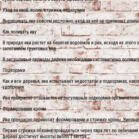
Уход за ивой: полив, стрижка, подкормки
Выращивать иву совсем несложно, уход за ней не причиняет хлопо
Как поливать иву
В природе ива растет на берегах водоёмов и рек, исходя из этого
залеганием грунтовых вод.
В засушливые периоды дерево необходимо систематично поливать,
Подкормки
Как и все деревья, ива испытывает недостаток в подкормках, ка
удобрения.
Ива прекрасно отзывается на регулярные подкормки органическими
Формирование кроны
Ива прекрасно переносит формирование и стрижку кроны. Умелые
Первая стрижка обязана проводиться через пара лет по окончании
дерева достигнут высоты около 1 метра.