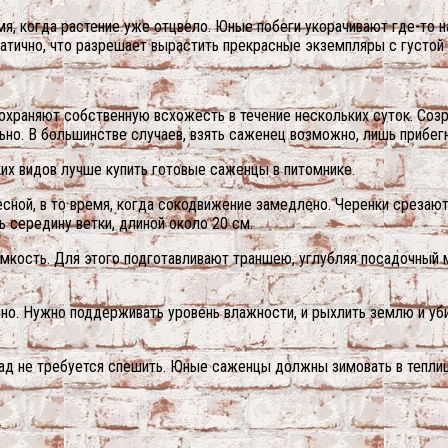
я, когда растение уже отцвело. Юные побеги укорачивают где-то на
тично, что разрешает вырастить прекрасные экземпляры с густой 
храняют собственную всхожесть в течение нескольких суток. Созре
о. В большинстве случаев, взять саженец возможно, лишь прибегн
ких видов лучше купить готовые саженцы в питомнике.
есной, в то время, когда сокодвижение замедлено. Черенки срезают
ь середину ветки, длиной около 20 см.
кость. Для этого подготавливают траншею, углубляя посадочный ма
но. Нужно поддерживать уровень влажности, и рыхлить землю и уб
 сад не требуется спешить. Юные саженцы должны зимовать в тепли
.