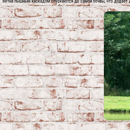
Ветки пышным каскадом спускаются до самой почвы, что додаёт д