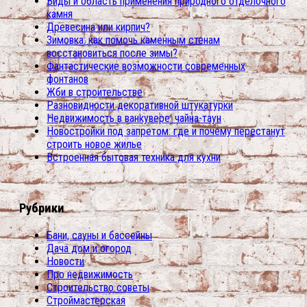
Виды и область применения природного отделочного
камня
Древесина или кирпич?
Зимовка: как помочь каменным стенам
восстановиться после зимы?
Фантастические возможности современных
фонтанов
Жби в строительстве
Разновидности декоративной штукатурки
Недвижимость в ванкувере: чайна-таун
Новостройки под запретом: где и почему перестанут
строить новое жилье
Встроенная бытовая техника для кухни
Рубрики
Бани, сауны и бассейны
Дача дом и огород
Новости
Про недвижимость
Строительство советы
Строймастерская