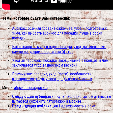
Темы которые будут Вам интересны:
Абрикос: осенняя посадка саженцев, уход и подготовка к
зиме. как выбрать абрикос для посадки, лучшие сроки
посадки
Как выращивать иву в саду: посадка, уход, размножение.
самые популярные сорта ивы (фото)
Уход за персиком: посадка, выращивание саженцев. в чем
заключается уход за персиком весной?
Ранункулюс: посадка, уход (фото). особенности
выращивания ранункулюса, вредители и болезни
Метки:
абрикос
посадка
уход
Следующая публикация
Культнаследие: зачем активисты
пытаются сохранить пятиэтажки в москве
Предыдущая публикация
Недвижимость в сочи