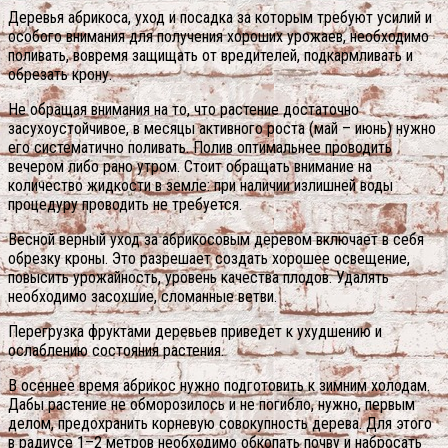
Деревья абрикоса, уход и посадка за которым требуют усилий и
особого внимания для получения хороших урожаев, необходимо
поливать, вовремя защищать от вредителей, подкармливать и
обрезать крону.
Не обращая внимания на то, что растение достаточно
засухоустойчивое, в месяцы активного роста (май – июнь) нужно
его систематично поливать. Полив оптимальнее проводить
вечером либо рано утром. Стоит обращать внимание на
количество жидкости в земле: при наличии излишней воды
процедуру проводить не требуется.
Весной верный уход за абрикосовым деревом включает в себя
обрезку кроны. Это разрешает создать хорошее освещение,
повысить урожайность, уровень качества плодов. Удалять
необходимо засохшие, сломанные ветви.
Перегрузка фруктами деревьев приведет к ухудшению и
ослаблению состояния растения.
В осеннее время абрикос нужно подготовить к зимним холодам.
Дабы растение не обморозилось и не погибло, нужно, первым
делом, предохранить корневую совокупность дерева. Для этого
в радиусе 1–2 метров необходимо обкопать почву и набросать