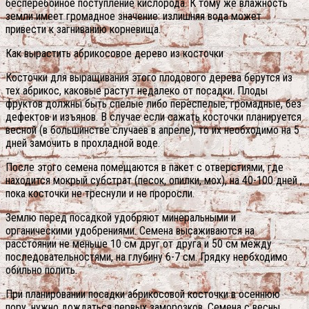
бесперебойное поступление кислорода. К тому же влажность
земли имеет громадное значение: излишняя вода может
привести к загниванию корневища.
Как вырастить абрикосовое дерево из косточки
Косточки для выращивания этого плодового дерева берутся из
тех абрикос, каковые растут недалеко от посадки. Плоды
фруктов должны быть спелые либо переспелые, громадные, без
дефектов и изъянов. В случае если сажать косточки планируется
весной (в большинстве случаев в апреле), то их необходимо на 5
дней замочить в прохладной воде.
После этого семена помещаются в пакет с отверстиями, где
находится мокрый субстрат (песок, опилки, мох), на 40-100 дней ,
пока косточки не треснули и не проросли.
Землю перед посадкой удобряют минеральными и
органическими удобрениями. Семена высаживаются на
расстоянии не меньше 10 см друг от друга и 50 см между
последовательностями, на глубину 6-7 см. Грядку необходимо
обильно полить.
При планировании посадки абрикосовой косточки в осеннюю
пору, нужно дождаться первых заморозков. Семена с весны