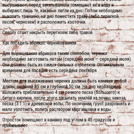
высушивают, перед закапыванием помещают их в воду и
выбирают лишь те, каковые легли на дно. Потом необходимо
выкопать траншею, на дно поместить траву (либо перегной,
песок, чернозем) и расположить косточки.
Сверху стоит накрыть перегноем либо травой.
Как посадить абрикос черенкованием
Для выращивания абрикоса таким способом, черенки
необходимо заготовить летом (середина июня — середина июля).
Они должны быть из самых сильных отростков. Оптимальным
временем для посадки есть середина сентября.
Местом для высаживания черенка должна быть канавка любой
длины, шириной 85 см и глубиной 50 см. На дно необходимо
выложить приблизительно 4 см речного песка (большого) и
битого кирпича, после этого засыпать землёй из почвы, навоза,
песка (3:1:1) и древесной золы. По окончании, грунт разровнять и
мало уплотнить, полить раствором марганцовки и воды.
Отросток помещают в канавку под углом в 45 градусов и
прикапывают.