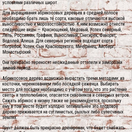
условиями различных широт.
Для выращивания абрикосовых деревьев в средней полосе
необходимо брать лишь те сорта, каковые отличаются высокой
выносливостью и морозостойкостью.
К ним возможно отнести
следующие виды — Краснощекий, Медовый, Успех северный,
Лель, Россиянин, Графиня, Выносливый, Снегирек, Фаворит,
Водолей, Алеша. Для северных регионов подходят сорта
Погребок, Успех, Сын Краснощекого, Мичуринец, Айсберг,
Монастырский.
Они прекрасно переносят неожиданные оттепели и заморозки
зимний период.
Абрикосовое дерево возможно вырастить тремя методами: из
косточки, черенкованием либо посадкой саженца. Выбирать
место для посадки необходимо с учетом того, что это растение
свето- и теплолюбивое, опасается сквозняков и северных ветров.
Сажать абрикос в низину также не рекомендуется, поскольку
ему в том месте будет холодно. оптимальнее это плодовое
дерево приживается на суглинистых, рыхлых либо супесчаных
землях.
Грунт должен быть прекрасно дренирован, что будет снабжать