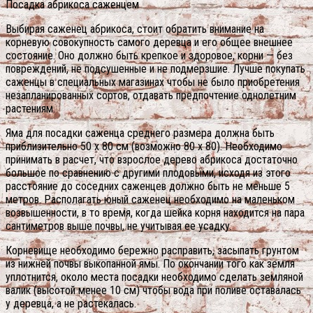
Посадка абрикоса саженцем
Выбирая саженец абрикоса, стоит обратить внимание на
корневую совокупность самого деревца и его общее внешнее
состояние. Оно должно быть крепкое и здоровое, корни — без
повреждений, не подсушенные и не подмерзшие. Лучше покупать
саженцы в специальных магазинах чтобы не было приобретения
незапланированных сортов, отдавать предпочтение однолетним
растениям.
Яма для посадки саженца среднего размера должна быть
приблизительно 50 х 80 см (возможно 80 х 80). Необходимо
принимать в расчет, что взрослое дерево абрикоса достаточно
большое по сравнению с другими плодовыми, исходя из этого
расстояние до соседних саженцев должно быть не меньше 5
метров. Располагать юный саженец необходимо на маленьком
возвышенности, в то время, когда шейка корня находится на пара
сантиметров выше почвы, не учитывая ее усадку.
Корневище необходимо бережно расправить, засыпать грунтом
из нижней почвы выкопанной ямы. По окончании того как земля
уплотнится, около места посадки необходимо сделать земляной
валик (высотой менее 10 см) чтобы вода при поливе оставалась
у деревца, а не растекалась.