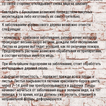
со своей стороны, откладывают снова яйца на зимовку.
Совладать с букашками возможно посредством покупных
инсектицидов либо изготовить их самостоятельно.
К заболеваниям абрикосового дерева возможно отнести
следующие:
• монилиоз — грибковое заболевание, размножение которого
происходит весьма скоро ветром, дождем либо насекомыми.
Листва на дереве выглядит усохшей, как по окончании пожара.
Предохранить растение возможно обрабатывая их препаратами,
в составе которых имеется медь.
При мельчайшем подозрении на заболевание, стоит обработать
все плодовые деревья около.
• дырчатая пятнистость — поражает прежде всего плоды и
листья. Листья покрываются пятнами красновато-бурого цвета,
через 7–14 дней они преобразовываются в дырочки. Плоды
начинают мучиться от заболевания еще в зеленом виде, а в тот
периода, в то время, когда должны уже поспеть, становятся
неправильной формы, деформируются.