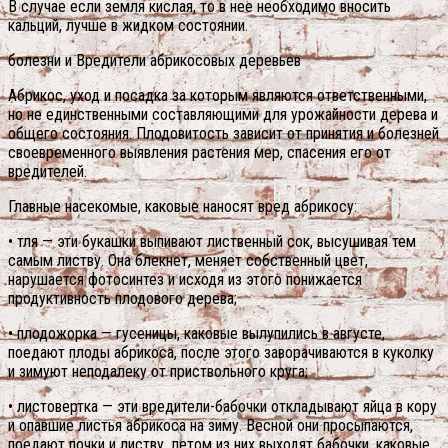
В случае если земля кислая, то в нее необходимо вносить
кальций, лучше в жидком состоянии.
болезни и Вредители абрикосовых деревьев
Абрикос, уход и посадка за которым являются ответственными,
но не единственными составляющими для урожайности дерева и
общего состояния. Плодовитость зависит от принятия и болезней
своевременного выявления растения мер, спасения его от
вредителей.
Главные насекомые, каковые наносят вред абрикосу:
• тля — эти букашки выпивают лиственный сок, высушивая тем
самым листву. Она блекнет, меняет собственный цвет,
нарушается фотосинтез и исходя из этого понижается
продуктивность плодового дерева;
• плодожорка — гусеницы, каковые вылупились в августе,
поедают плоды абрикоса, после этого заворачиваются в куколку
и зимуют неподалеку от приствольного круга;
• листовертка — эти вредители-бабочки откладывают яйца в кору
и опавшие листья абрикоса на зиму. Весной они просыпаются,
поедают почки и листву, летом из них выходят бабочки, каковые,