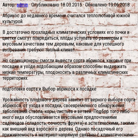
Автор:
admin
· Опубликовано
18.03.2015
· Обновлено
19.06.2018
Абрикос до недавнего времени считался теплолюбивой южной
культурой.
В достаточно прохладных климатических условиях его почки и
цветки смогут повредиться, плоды уступать по размерам и
вкусовым качествам тем деревьям, каковые для успешного
вызревания требуют теплый климат.
Но селекционеры смогли вывести сорта абрикоса, каковые при
посадке и уходе подобающим образом способны выдержать
низкие температуры, плодоносить в различных климатических
территориях.
подготовка сорта и Выбор абрикоса к посадке
Урожайность плодового дерева зависит от верного выбора сорта
абрикоса, от ухода и посадки, своевременного обнаружения
заболеваний ствола, коры, листьев и ветвей. Подбор того либо
иного вида обусловливается вкусовыми предпочтениями
садоводов (сладость, сочность фрукта) и эстетическими, такими
как внешний вид взрослого дерева. Однако посадочный его
приживаемость и материал напрямую связаны с климатическими