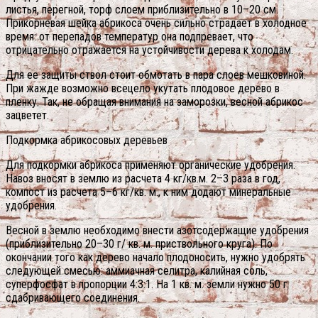
листья, перегной, торф слоем приблизительно в 10–20 см.
Прикорневая шейка абрикоса очень сильно страдает в холодное
время: от перепадов температур она подпревает, что
отрицательно отражается на устойчивости дерева к холодам.
Для ее защиты ствол стоит обмотать в пара слоев мешковиной.
При жажде возможно всецело укутать плодовое дерево в
пленку. Так, не обращая внимания на заморозки, весной абрикос
зацветет.
Подкормка абрикосовых деревьев
Для подкормки абрикоса применяют органические удобрения.
Навоз вносят в землю из расчета 4 кг/кв.м. 2–3 раза в год,
компост из расчета 5–6 кг/кв. м., к ним додают минеральные
удобрения.
Весной в землю необходимо внести азотсодержащие удобрения
(приблизительно 20–30 г/ кв. м. приствольного круга). По
окончании того как дерево начало плодоносить, нужно удобрять
следующей смесью: аммиачная селитра, калийная соль,
суперфосфат в пропорции 4:3:1. На 1 кв. м. земли нужно 50 г
сдабривающего соединения.