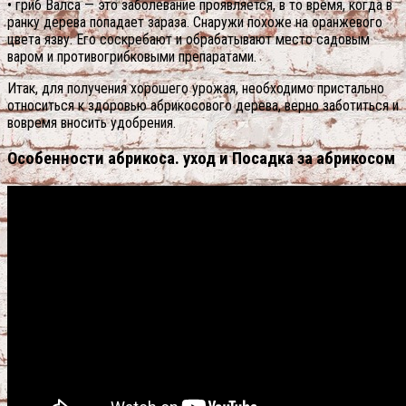
• гриб Валса — это заболевание проявляется, в то время, когда в
ранку дерева попадает зараза. Снаружи похоже на оранжевого
цвета язву. Его соскребают и обрабатывают место садовым
варом и противогрибковыми препаратами.
Итак, для получения хорошего урожая, необходимо пристально
относиться к здоровью абрикосового дерева, верно заботиться и
вовремя вносить удобрения.
Особенности абрикоса. уход и Посадка за абрикосом