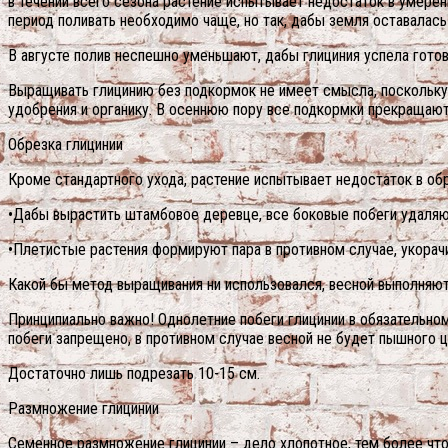
в течении всего сезона растение испытывает недостаток в умерен
период поливать необходимо чаще, но так, дабы земля оставалась 
В августе полив неспешно уменьшают, дабы глициния успела готов
Выращивать глицинию без подкормок не имеет смысла, поскольку 
удобрения и органику. В осеннюю пору все подкормки прекращают
Обрезка глицинии
Кроме стандартного ухода, растение испытывает недостаток в об
•Дабы вырастить штамбовое деревце, все боковые побеги удаляю
•Плетистые растения формируют пара в противном случае, укорач
Какой бы метод выращивания ни использовался, весной выполняют
Принципиально важно! Однолетние побеги глицинии в обязательном 
побеги запрещено, в противном случае весной не будет пышного ц
Достаточно лишь подрезать 10-15 см.
Размножение глицинии
Семенное размножение глицинии – дело хлопотное, тем более что