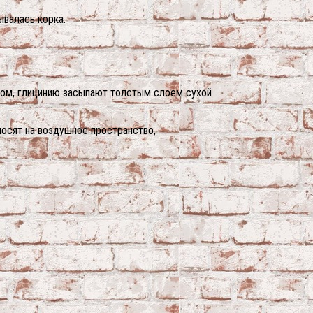
ывалась корка.
отом, глицинию засыпают толстым слоем сухой
носят на воздушное пространство,