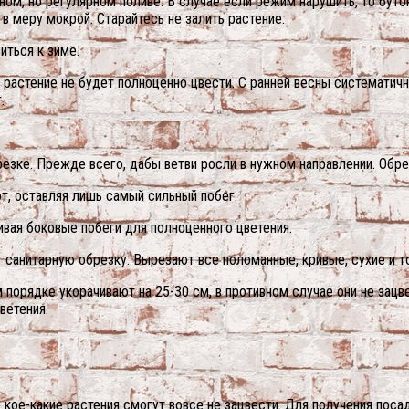
ном, но регулярном поливе. В случае если режим нарушить, то буто
в меру мокрой. Старайтесь не залить растение.
иться к зиме.
растение не будет полноценно цвести. С ранней весны систематич
.
резке. Прежде всего, дабы ветви росли в нужном направлении. Обр
т, оставляя лишь самый сильный побег.
ивая боковые побеги для полноценного цветения.
 санитарную обрезку. Вырезают все поломанные, кривые, сухие и т
порядке укорачивают на 25-30 см, в противном случае они не зацве
ветения.
 кое-какие растения смогут вовсе не зацвести. Для получения пос