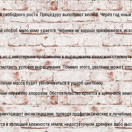
ля свободного роста. Процедуру выполняют весной. Через год юный
й способ мало кому удается. Черенки не хорошо приживаются, исхо
ям, но с некоторыми проблемами в выращивании возможно столкнуть
есмотреть условия выращивания. Помимо этого, цветение может отс
еленая масса будет увеличиваться в ущерб цветению.
ение поражено хлорозом. Обстоятельство кроется в щелочной земл
 уничтожают инсектицидами, проводя профилактические и лечебные
ется в излишней влажности земли, недостаточном дренаже либо выс