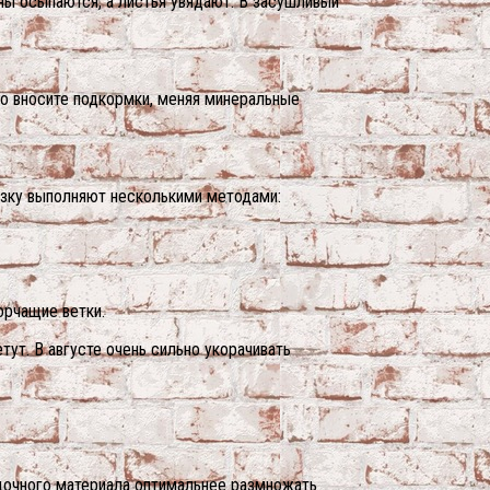
ны осыпаются, а листья увядают. В засушливый
но вносите подкормки, меняя минеральные
езку выполняют несколькими методами:
орчащие ветки.
тут. В августе очень сильно укорачивать
адочного материала оптимальнее размножать