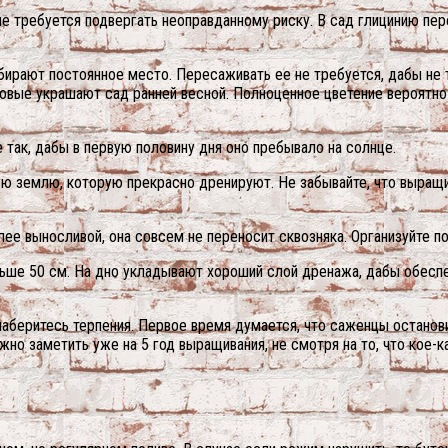
 требуется подвергать неоправданному риску. В сад глицинию пере
выбирают постоянное место. Пересаживать ее не требуется, дабы не
овые украшают сад ранней весной. Полноценное цветение вероятно
 так, дабы в первую половину дня оно пребывало на солнце.
 землю, которую прекрасно дренируют. Не забывайте, что выращи
лее выносливой, она совсем не переносит сквозняка. Организуйте по
еньше 50 см. На дно укладывают хороший слой дренажа, дабы обес
аберитесь терпения. Первое время думается, что саженцы останови
жно заметить уже на 5 год выращивания, не смотря на то, что кое-к