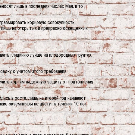
носят лишь в последних числах Мая, в то
 травмировать корневую совокупность.
 лишь на открытых и прекрасно освещенных
вать глицинию лучше на плодородных грунтах,
садку с учетом этого требования.
печить корням надежную защиту от подтопления
лись в росте, лишь на второй год начинают
акие экземпляры не цветут в течении 10 лет.