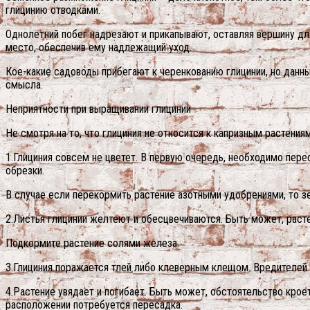
глицинию отводками.
Однолетний побег надрезают и прикапывают, оставляя вершину д
место, обеспечив ему надлежащий уход.
Кое-какие садоводы прибегают к черенкованию глицинии, но данны
смысла.
Неприятности при выращивании глицинии
Не смотря на то, что глициния не относится к капризным растени
1.Глициния совсем не цветет. В первую очередь, необходимо пер
обрезки.
В случае если перекормить растение азотными удобрениями, то з
2.Листья глицинии желтеют и обесцвечиваются. Быть может, раст
Подкормите растение солями железа.
3.Глициния поражается тлей либо клеверным клещом. Вредителей
4.Растение увядает и погибает. Быть может, обстоятельство кро
расположении потребуется пересадка.