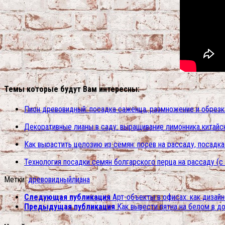
Темы которые будут Вам интересны:
Пион древовидный: посадка саженца, размножение и обрезка
Декоративные лианы в саду: выращивание лимонника китайск
Как вырастить целозию из семян: посев на рассаду, посадка
Технология посадки семян болгарского перца на рассаду (с
Метки:
древовидный
лиана
Следующая публикация
Арт-объекты в офисах: как дизай
Предыдущая публикация
Как вывести пятна на белом в д