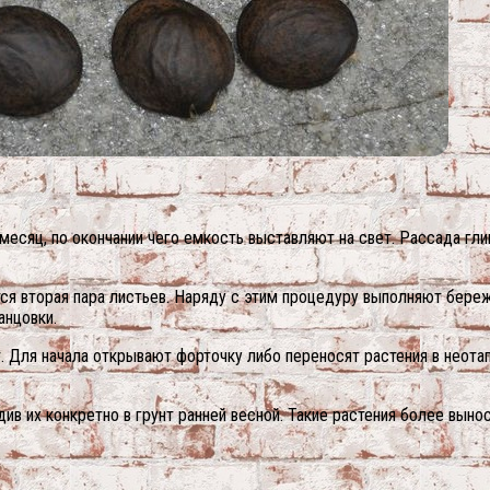
месяц, по окончании чего емкость выставляют на свет. Рассада гли
ся вторая пара листьев.
Наряду с этим процедуру выполняют бережн
анцовки.
ют. Для начала открывают форточку либо переносят растения в не
ив их конкретно в грунт ранней весной. Такие растения более выно