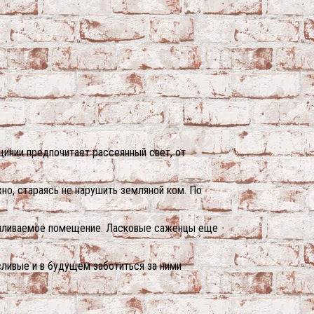
цинии предпочитает рассеянный свет, от
о, стараясь не нарушить земляной ком. По
отапливаемое помещение. Ласковые саженцы еще
сливые и в будущем заботиться за ними