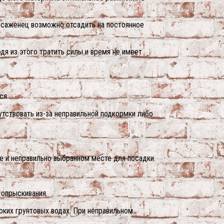
 саженец возможно отсадить на постоянное
дя из этого тратить силы и время не имеет
ся.
утствовать из-за неправильной подкормки либо
е и неправильно выбранном месте для посадки.
 опрыскивания.
оких грунтовых водах. При неправильном