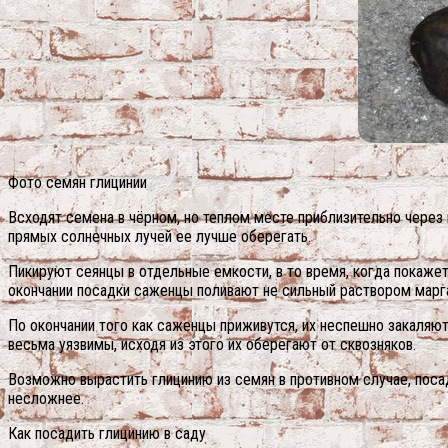
Фото семян глицинии
Всходят семена в чёрном, но теплом месте приблизительно через 
прямых солнечных лучей ее лучше оберегать.
Пикируют сеянцы в отдельные емкости, в то время, когда покажет
окончании посадки саженцы поливают не сильный раствором марг
По окончании того как саженцы приживутся, их неспешно закаля
весьма уязвимы, исходя из этого их оберегают от сквозняков.
Возможно вырастить глицинию из семян в противном случае, посад
несложнее.
Как посадить глицинию в саду