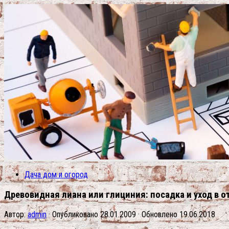
Дача дом и огород
Древовидная лиана или глициния: посадка и уход в 
Автор:
admin
· Опубликовано
28.01.2009
· Обновлено
19.06.2018