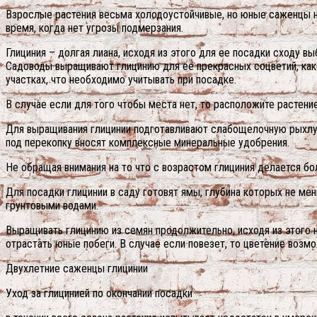
Взрослые растения весьма холодоустойчивые, но юные саженцы не
время, когда нет угрозы подмерзания.
Глициния – долгая лиана, исходя из этого для ее посадки сходу 
Садоводы выращивают глицинию для ее прекрасных соцветий, как
участках, что необходимо учитывать при посадке.
В случае если для того чтобы места нет, то расположите растение
Для выращивания глицинии подготавливают слабощелочную рыхлую
под перекопку вносят комплексные минеральные удобрения.
Не обращая внимания на то что с возрастом глициния делается бо
Для посадки глицинии в саду готовят ямы, глубина которых не м
грунтовыми водами.
Выращивать глицинию из семян продолжительно, исходя из этого н
отрастать юные побеги. В случае если повезет, то цветение возмо
Двухлетние саженцы глицинии
Уход за глицинией по окончании посадки