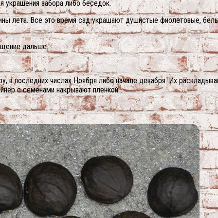
я украшения забора либо беседок.
дины лета. Все это время сад украшают душистые фиолетовые, бел
ращение дальше.
ру, в последних числах Ноября либо начале декабря. Их раскладыв
ейнер с семенами накрывают пленкой.