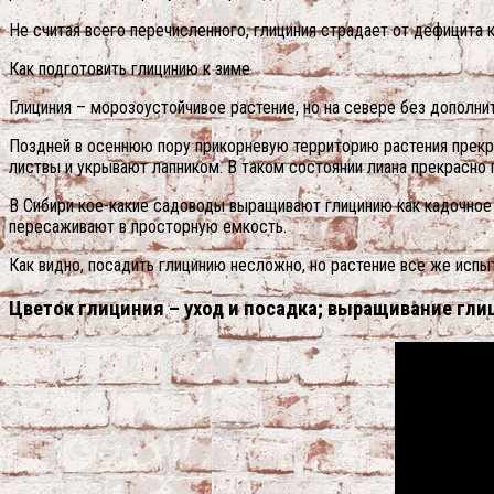
Не считая всего перечисленного, глициния страдает от дефицита 
Как подготовить глицинию к зиме
Глициния – морозоустойчивое растение, но на севере без дополни
Поздней в осеннюю пору прикорневую территорию растения прекра
листвы и укрывают лапником. В таком состоянии лиана прекрасно
В Сибири кое-какие садоводы выращивают глицинию как кадочное р
пересаживают в просторную емкость.
Как видно, посадить глицинию несложно, но растение все же испы
Цветок глициния – уход и посадка; выращивание гли