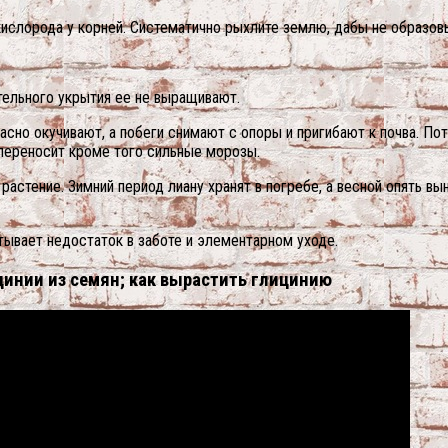
кислорода у корней. Систематично рыхлите землю, дабы не образов
тельного укрытия ее не выращивают.
сно окучивают, а побеги снимают с опоры и пригибают к почва. П
 переносит кроме того сильные морозы.
астение. Зимний период лиану хранят в погребе, а весной опять вы
тывает недостаток в заботе и элементарном уходе.
цинии из семян; как вырастить глицинию