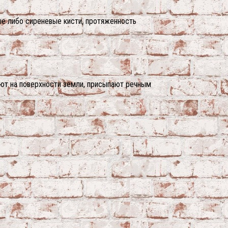
ые либо сиреневые кисти, протяженность
ают на поверхности земли, присыпают речным