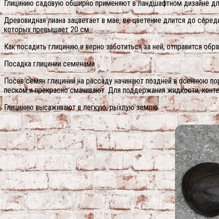
Глицинию садовую обширно применяют в ландшафтном дизайне дл
Древовидная лиана зацветает в мае, ее цветение длится до сере
которых превышает 20 см.
Как посадить глицинию и верно заботиться за ней, отправится об
Посадка глицинии семенами
Посев семян глицинии на рассаду начинают поздней в осеннюю по
песком и прекрасно смачивают. Для поддержания жидкости, конт
Глицинию высаживают в легкую, рыхлую землю.