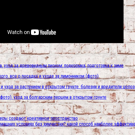
. уход за древовидным пионом: подкормка, подготовка к зиме
ого. все о посадке и уходе за лимонником (фото)
 и уход за растением в открытом грунте. болезни и вредители целоз
 фото). уход за болгарским перцем в открытом грунте
неры создают креативное пространство
омашних условиях без химчистки? какой способ наиболее эффектив