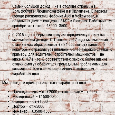
Самый большой доход – не в столице страны, а в
Вольфсбурге, Людвигсхавфене и в Эрлангене. В первом
городе расположены фабрики Audi и Volkswagen, в
остальных двух – концерны BASF и Siemens. Работники тут
приобретают около €3000- 3500.
С 2015 года в Германии получил юридическую силу закон о
минимальном доходе. С 1 января 2017 года минимальная
ставка в час образовывает €8,84 без вычета налогов. В
некоторых отраслях установлены более высокие ставки. К
примеру, для водителей, строителей, машинистов – не
ниже €14,7 в час. В соответствии с закону, более низкие
ставки смогут обернуться громадными проблемами для
нанимателя. Как и не своевременно выплаченная
заработная плат.
Мы приведем примеры «чистых» заработных плат:
Преподаватель – от €2000 (ставка в час – от €25)
Милицейский – €1500-2800
Официант – от €1000
Доктор – от €5000
Инженер – €3500-4500