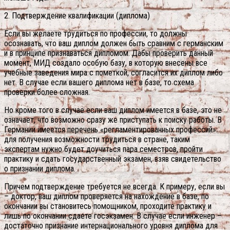
2. Подтверждение квалификации (диплома)
Если вы желаете трудиться по профессии, то должны
осознавать, что ваш диплом должен быть сравним с германским
и в принципе признаваться дипломом. Дабы проверить данный
момент, МИД создало особую базу, в которую внесены все
учебные заведения мира с пометкой, согласится их диплом либо
нет. В случае если вашего диплома нет в базе, то схема
проверки более сложная.
Но кроме того в случае если ваш диплом имеется в базе, это не
означает, что возможно сразу же приступать к поиску работы. В
Германии имеется перечень «регламентированных профессий»:
для получения возможности трудиться в стране, таким
экспертам нужно будет доучиться пара семестров, пройти
практику и сдать государственный экзамен, взяв свидетельство
о признании диплома.
Причем подтверждение требуется не всегда. К примеру, если вы
– доктор, ваш диплом проверяется на нахождение в базе, по
окончании вы становитесь помощником, проходите практику и
лишь по окончании сдаете госэкзамен. В случае если инженер –
достаточно признание интернационального уровня диплома для