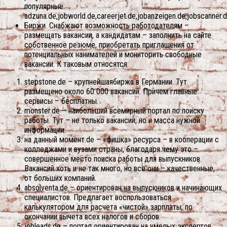
популярные:
adzuna.de,jobworld.de,careerjet.de,jobanzeigen.de,jobscanner.d
Биржи. Снабжают возможность работодателям –
размещать вакансии, а кандидатам – заполнить на сайте
собственное резюме, приобретать приглашения от
потенциальных нанимателей и мониторить свободные
вакансии. К таковым относятся:
stepstone.de – крупнейшаябиржа в Германии. Тут
размещено около 60 000 вакансий. Причем главные
сервисы – бесплатны.
monster.de – наибольший всемирный портал по поиску
работы. Тут – не только вакансии, но и масса нужной
информации.
на данный момент.de – «фишка» ресурса – в кооперации с
колледжами и вузами страны, благодаря чему это –
совершенное место поиска работы для выпускников.
Вакансий хоть и не так много, но все они – качественные,
от больших компаний.
absolventa.de – ориентирован на выпускников и начинающих
специалистов. Предлагает воспользоваться
калькулятором для расчета «чистой» зарплаты, по
окончании вычета всех налогов и сборов.
jobleads.de – портал ориентирован на умелых экспертов.