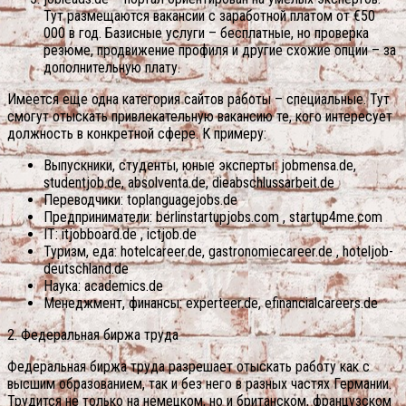
Тут размещаются вакансии с заработной платом от €50
000 в год. Базисные услуги – бесплатные, но проверка
резюме, продвижение профиля и другие схожие опции – за
дополнительную плату.
Имеется еще одна категория сайтов работы – специальные. Тут
смогут отыскать привлекательную вакансию те, кого интересует
должность в конкретной сфере. К примеру:
Выпускники, студенты, юные эксперты: jobmensa.de,
studentjob.de, absolventa.de, dieabschlussarbeit.de
Переводчики: toplanguagejobs.de
Предприниматели: berlinstartupjobs.com , startup4me.com
IT: itjobboard.de , ictjob.de
Туризм, еда: hotelcareer.de, gastronomiecareer.de , hoteljob-
deutschland.de
Наука: academics.de
Менеджмент, финансы: experteer.de, efinancialcareers.de
2. Федеральная биржа труда
Федеральная биржа труда разрешает отыскать работу как с
высшим образованием, так и без него в разных частях Германии.
Трудится не только на немецком, но и британском, французском