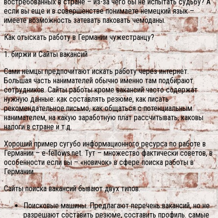
востребованных в стране – из-за чего бы не испытать судьбу? А
если вы еще и в совершенстве понимаете немецкий язык –
имеете возможность затевать паковать чемоданы.
Как отыскать работу в Германии чужестранцу?
1. биржи и Сайты вакансий
Сами немцы предпочитают искать работу через интернет.
Большая часть нанимателей обычно именно там подбирают
сотрудников. Сайты работы кроме вакансий часто содержат
нужную данные: как составлять резюме, как писать
рекомендательное письмо, как общаться с потенциальным
нанимателем, на какую заработную плат рассчитывать, каковы
налоги в стране и т.д.
Хороший пример сугубо информационного ресурса по работе в
Германии – e-fellows.net. Тут – множество фактически советов, в
особенности если вы – «новичок» в сфере поиска работы в
Германии.
Сайты поиска вакансий бывают двух типов:
Поисковые машины. Предлагают перечень вакансий, но не
разрешают составить резюме, составить профиль. самые