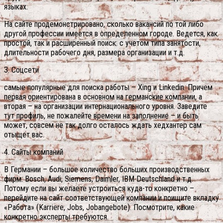
языках.
На сайте продемонстрировано, сколько вакансий по той либо
другой профессии имеется в определенном городе. Ведется, как
простой, так и расширенный поиск: с учетом типа занятости,
длительности рабочего дня, размера организации и т.д.
3. Соцсети
самые популярные для поиска работы – Xing и Linkedin. Причем
первая ориентирована в основном на германские компании, а
вторая – на организации интернационального уровня. Заведите
тут профиль, не пожалейте времени на заполнение – и быть
может, совсем не так долго осталось ждать хедхантер сам
отыщет вас.
4. Сайты компаний
В Германии – большое количество больших производственных
фирм: Bosch, Audi, Siemens, Daimler, IBM Deutschland и т.д.
Потому если вы желаете устроиться куда-то конкретно –
перейдите на сайт соответствующей компании и поищите вкладку
«Работа» (Karriere, Jobs, Jobangebote). Посмотрите, какие
конкретно эксперты требуются.