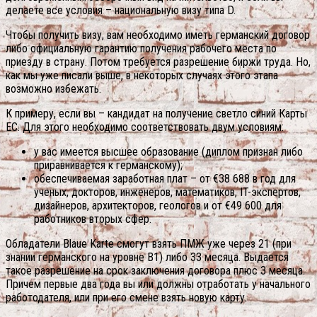
делаете все условия – национальную визу типа D.
Чтобы получить визу, вам необходимо иметь германский договор
либо официальную гарантию получения рабочего места по
приезду в страну. Потом требуется разрешение биржи труда. Но,
как мы уже писали выше, в некоторых случаях этого этапа
возможно избежать.
К примеру, если вы – кандидат на получение светло синий Карты
ЕС. Для этого необходимо соответствовать двум условиям:
у вас имеется высшее образование (диплом признан либо
приравнивается к германскому);
обеспечиваемая заработная плат – от €38 688 в год для
ученых, докторов, инженеров, математиков, IT-экспертов,
дизайнеров, архитекторов, геологов и от €49 600 для
работников вторых сфер.
Обладатели Blaue Karte смогут взять ПМЖ уже через 21 (при
знании германского на уровне В1) либо 33 месяца. Выдается
такое разрешение на срок заключения договора плюс 3 месяца.
Причем первые два года вы или должны отработать у начального
работодателя, или при его смене взять новую карту.