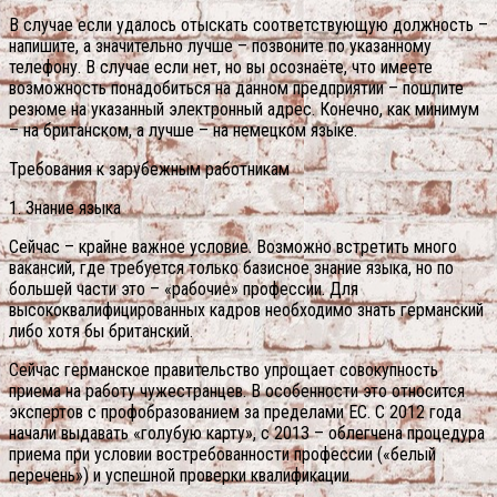
В случае если удалось отыскать соответствующую должность –
напишите, а значительно лучше – позвоните по указанному
телефону. В случае если нет, но вы осознаёте, что имеете
возможность понадобиться на данном предприятии – пошлите
резюме на указанный электронный адрес. Конечно, как минимум
– на британском, а лучше – на немецком языке.
Требования к зарубежным работникам
1. Знание языка
Сейчас – крайне важное условие. Возможно встретить много
вакансий, где требуется только базисное знание языка, но по
большей части это – «рабочие» профессии. Для
высококвалифицированных кадров необходимо знать германский
либо хотя бы британский.
Сейчас германское правительство упрощает совокупность
приема на работу чужестранцев. В особенности это относится
экспертов с профобразованием за пределами ЕС. С 2012 года
начали выдавать «голубую карту», с 2013 – облегчена процедура
приема при условии востребованности профессии («белый
перечень») и успешной проверки квалификации.