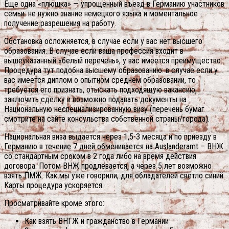
Еще одна «плюшка» — упрощенный въезд в Германию участников
семьи: не нужно знание немецкого языка и моментальное
получение разрешения на работу.
Обстановка осложняется, в случае если у вас нет высшего
образования. В случае если ваша профессия входит в
вышеуказанный «белый перечень», у вас имеется преимущество.
Процедура тут подобна высшему образованию: в случае если у
вас имеется диплом о опытном среднем образовании, то
требуется его признать, отыскать подходящую вакансию,
заключить сделку и возможно подавать документы на
Национальную неспециализированную визу (перечень бумаг
смотрите на сайте консульства собственной страны/города).
Национальная виза выдается через 1,5-3 месяца и по приезду в
Германию в течение 7 дней обменивается на Auslanderamt – ВНЖ
со стандартным сроком в 2 года либо на время действия
договора. Потом ВНЖ продлевается, а через 5 лет возможно
взять ПМЖ. Как мы уже говорили, для обладателей светло синий
Карты процедура ускоряется.
Просматривайте кроме этого:
Как взять ВНГЖ и гражданство в Германии