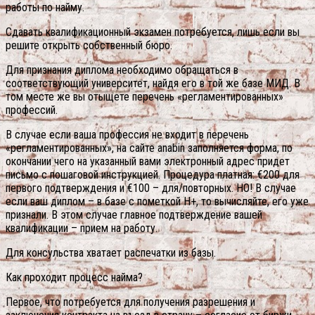
работы по найму.
Сдавать квалификационный экзамен потребуется, лишь если вы
решите открыть собственный бюро.
Для признания диплома необходимо обращаться в
соответствующий университет, найдя его в той же базе МИД. В
том месте же вы отыщете перечень «регламентированных»
профессий.
В случае если ваша профессия не входит в перечень
«регламентированных», на сайте anabin заполняется форма, по
окончании чего на указанный вами электронный адрес придет
письмо с пошаговой инструкцией. Процедура платная: €200 для
первого подтверждения и €100 – для/повторных. НО! В случае
если ваш диплом – в базе с пометкой Н+, то вычисляйте, его уже
признали. В этом случае главное подтверждение вашей
квалификации – прием на работу.
Для консульства хватает распечатки из базы.
Как проходит процесс найма?
Первое, что потребуется для получения разрешения и