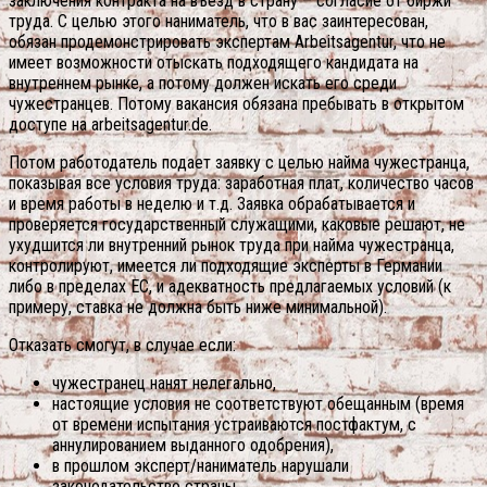
заключения контракта на въезд в страну – согласие от биржи
труда. С целью этого наниматель, что в вас заинтересован,
обязан продемонстрировать экспертам Arbeitsagentur, что не
имеет возможности отыскать подходящего кандидата на
внутреннем рынке, а потому должен искать его среди
чужестранцев. Потому вакансия обязана пребывать в открытом
доступе на arbeitsagentur.de.
Потом работодатель подает заявку с целью найма чужестранца,
показывая все условия труда: заработная плат, количество часов
и время работы в неделю и т.д. Заявка обрабатывается и
проверяется государственный служащими, каковые решают, не
ухудшится ли внутренний рынок труда при найма чужестранца,
контролируют, имеется ли подходящие эксперты в Германии
либо в пределах ЕС, и адекватность предлагаемых условий (к
примеру, ставка не должна быть ниже минимальной).
Отказать смогут, в случае если:
чужестранец нанят нелегально,
настоящие условия не соответствуют обещанным (время
от времени испытания устраиваются постфактум, с
аннулированием выданного одобрения),
в прошлом эксперт/наниматель нарушали
законодательство страны,