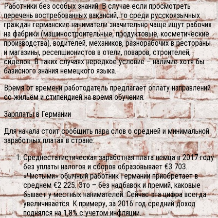
Работники без особых знаний. В случае если просмотреть
перечень востребованных вакансий, то среди русскоязычных
граждан германские наниматели значительно чаще ищут рабочих
на фабрики (машиностроительные, продуктовые, косметические
производства), водителей, механиков, разнорабочих в рестораны
и магазины, ресепшионистов в отели, поваров, строителей,
сиделок. В таких случаях нередкое условие – наличие хотя бы
базисного знания немецкого языка.
Время от времени работодатель предлагает оплату направлений
со жильём и стипендией на время обучения.
Зарплаты в Германии
Для начала стоит сообщить пара слов о средней и минимальной
заработных платах в стране:
Среднестатистическая заработная плата немца в 2017 году
без уплаты налогов и сборов образовывает €3 703.
«Чистыми» обычный работник Германии приобретает в
среднем €2 225. Это – без надбавок и премий, каковые
бывает у местных нанимателей. Сейчас эта цифра всегда
увеличивается. К примеру, за 2016 год средний доход
поднялся на 1,8% с учетом инфляции.