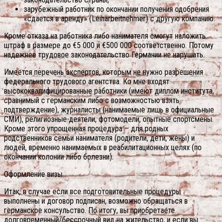
зарубежный работник по окончании получения одобрения
«сдается в аренду» (Leiharbeitnehmer) с другую компанию.
Кроме отказа на работника либо нанимателя смогут наложить
штраф в размере до €5 000 и €500 000 соответственно. Потому
надежнее трудовое законодательство Германии не нарушать.
Имеется перечень экспертов, которым не нужно разрешения
федерального трудового агентства. Ко мне входят
высококвалифицированные работники (имеют диплом института,
сравнимый с германским либо с возможностью взять
подтверждение), журналисты (нанимаемые лишь в официальные
СМИ), религиозные деятели, фотомодели, опытные спортсмены.
Кроме этого упрощенная процедура – для родных
родственников семьи нанимателя (родители, дети, жены) и
людей, временно нанимаемых в реабилитационных целях (по
окончании колонии либо болезни).
Оформление визы
Итак, в случае если все подготовительные процедуры
выполнены и договор подписан, возможно обращаться в
германское консульство. По итогу, вы приобретаете
долговременный/бессрочный вид на жительство, и если вы