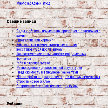
Многозарядный этюд
Свежие записи
Виды и область применения природного отделочного
камня
Древесина или кирпич?
Зимовка: как помочь каменным стенам
восстановиться после зимы?
Фантастические возможности современных
фонтанов
Жби в строительстве
Разновидности декоративной штукатурки
Недвижимость в ванкувере: чайна-таун
Новостройки под запретом: где и почему перестанут
строить новое жилье
Встроенная бытовая техника для кухни
Рубрики