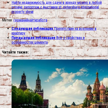
Найти недвижимость для сдачи в аренду можно в любой
стране: репортаж с выставки st. petersburg international
property show
Метки:
германий
найти
работа
Следующая публикация
Препятствия на вселение в
квартиру
Предыдущая публикация
Все о свойствах и
особенностях цемента
Читайте также: