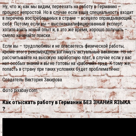
Ну, что ж, как мы видим, переехать на работу в Германию –
процесс непростой. Но в случае если ваша специальность входит
в перечень востребованных в стране – всецело оправдывающий
себя. Потому если вы – высококвалифицированный эксперт,
хотите взять новый опыт и, в это же время, хорошо получать –
смело начинайте поиски.
Если вы – трудолюбивы и не опасаетесь физической работы,
кроме этого рекомендуем взглянуть актуальные вакансии. Но не
рассчитывайте на высокую заработную плат, в случае если у вас
нет особых знаний и вы не готовы на «рабочий» труд. К тому же,
попасть в страну при таких условиях будет проблематично.
Создатель Виктория Закирова
Фото pixabay.com
Как отыскать работу в Германии БЕЗ ЗНАНИЯ ЯЗЫКА
?