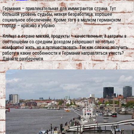
Германия – привлекательная для иммигрантов страна. Тут
большой уровень судьбы, низкая безработица, хорошее
социальное обеспечение. Кроме того в мелком германском
городе – красиво и убрано.
Климат в стране мягкий, продукты – качественные, а затраты в
соотношении со средним доходом разрешают не только
комфортно жить, но и путешествовать. Так как сложно получить
работу в какие особенности и Германии направляться учесть?
Давайте разберемся.