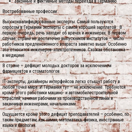
Законные и фиктивные методы переезда в Германию
Востребованные профессии
Высококвалифицированные эксперты. Самый пользуются
спросом в Германии эксперты с самой хорошей зарплатой . В
первую очередь, речь заходит об врачах и инженерах. В первом
случае, стране не достаточно выпускников институтов – число
работников предпенсионного возраста заметно выше. Особенно
это относится инженеров-электротехников. Схожая обстановка –
в медицине.
В стране – дефицит молодых докторов за исключением
фармацевтов и стоматологов.
IT-эксперты, дизайнеры интерфейсов легко отыщут работу в
любой точке мира. И Германия тут – не исключение. Требуются
кроме этого работники машино- и автомобилестроительной
отраслей: начиная рабочими на производственной линии и
заканчивая инженерами, начальниками.
Ощущается кроме этого дефицит преподавателей – особенно, по
таким предметам, как химия, математика, физика, иностранные
языки и биология.