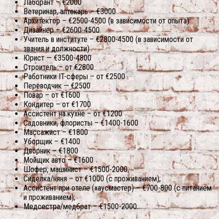
Лаборант – €2000
Ветеринар, аптекарь – €3000
Архитектор – €2500-4500 (в зависимости от опыта)
Дизайнер – €2600-4500
Учитель в институте – €2800-4500 (в зависимости от
звания и должности)
Юрист — €3500-4800
Строитель – от €2800
Работники IT-сферы – от €2500
Переводчик — €2500
Повар – от €1600
Кондитер – от €1700
Ассистент на кухне – от €1200
Садовники, флористы – €1400-1600
Массажист – €1800
Уборщик – €1400
Дворник – €1800
Мойщик авто – €1600
Шофер, машинист – €1500-2000;
Сиделка/няня – от €1000 (с проживанием);
Ассистент при отеле (хаусмастер) – €700-800 (с питанием
и проживанием);
Медсестра/медбрат – €1500-2000.