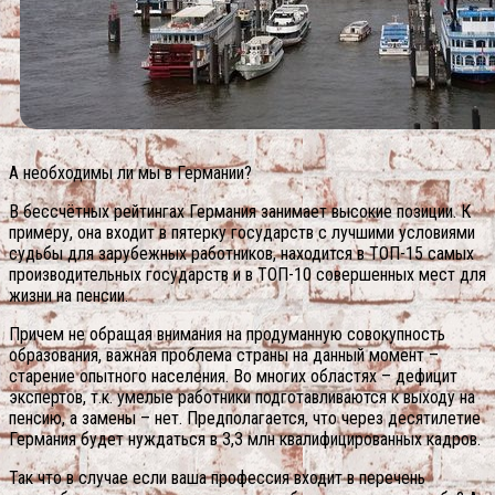
А необходимы ли мы в Германии?
В бессчётных рейтингах Германия занимает высокие позиции. К
примеру, она входит в пятерку государств с лучшими условиями
судьбы для зарубежных работников, находится в ТОП-15 самых
производительных государств и в ТОП-10 совершенных мест для
жизни на пенсии.
Причем не обращая внимания на продуманную совокупность
образования, важная проблема страны на данный момент –
старение опытного населения. Во многих областях – дефицит
экспертов, т.к. умелые работники подготавливаются к выходу на
пенсию, а замены – нет. Предполагается, что через десятилетие
Германия будет нуждаться в 3,3 млн квалифицированных кадров.
Так что в случае если ваша профессия входит в перечень