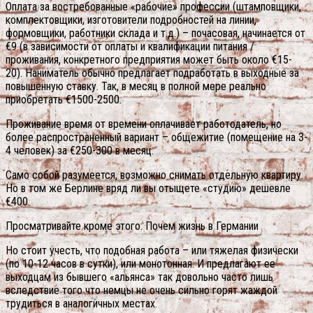
Оплата за востребованные «рабочие» профессии (штамповщики,
комплектовщики, изготовители подробностей на линии,
формовщики, работники склада и т.д.) – почасовая, начинается от
€9 (в зависимости от оплаты и квалификации питания /
проживания, конкретного предприятия может быть около €15-
20). Наниматель обычно предлагает подработать в выходные за
повышенную ставку. Так, в месяц в полной мере реально
приобретать €1500-2500.
Проживание время от времени оплачивает работодатель, но
более распространенный вариант – общежитие (помещение на 3-
4 человек) за €250-300 в месяц.
Само собой разумеется, возможно снимать отдельную квартиру.
Но в том же Берлине вряд ли вы отыщете «студию» дешевле
€400.
Просматривайте кроме этого: Почем жизнь в Германии
Но стоит учесть, что подобная работа – или тяжелая физически
(по 10-12 часов в сутки), или монотонная. И предлагают ее
выходцам из бывшего «альянса» так довольно часто лишь
вследствие того что немцы не очень сильно горят жаждой
трудиться в аналогичных местах.