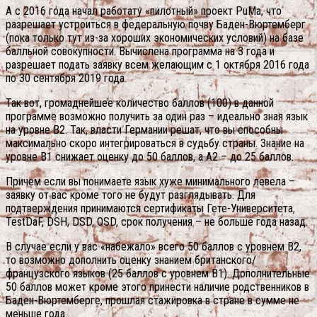
А с 2016 года начал работату «пилотный» проект PuMa, что
разрешает устроиться в федеральную почву Баден-Вюртемберг
(пока только тут из-за хороших экономических условий) на базе
балльной совокупности. Вычислена программа на 3 года и
разрешает подать заявку всем желающим с 1 октября 2016 года
по 30 сентября 2019 года.
Так вот, громаднейшее количество баллов (100) в данной
программе возможно получить за один раз – идеально зная язык
на уровне В2. Так, власти Германии решат, что вы способны
максимально скоро интегрироваться в судьбу страны. Знание на
уровне В1 снижает оценку до 50 баллов, а А2 – до 25 баллов.
Причем если вы понимаете язык хуже минимального левела –
заявку от вас кроме того не будут разглядывать. Для
подтверждения принимаются сертификаты Гете-Университета,
TestDaF, DSH, DSD, OSD, срок получения – не больше года назад.
В случае если у вас «набежало» всего 50 баллов с уровнем B2,
то возможно дополнить оценку знанием британского/
французского языков (25 баллов с уровнем В1). Дополнительные
50 баллов может кроме этого принести наличие родственников в
Баден-Вюртемберге, прошлая стажировка в стране в сумме не
меньше года.