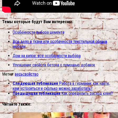
Темы которые будут Вам интересны:
Особенности выбора цемента
Все дело в ткани или особенности текстильной обивки
мебели
Дом на кипре: все особенности выбора
Улучшение свойств бетона с помощью добавок
Метки:
весь
свойство
Следующая публикация
Работа в германии: как найти,
кем устроиться и сколько можно заработать?
Предыдущая публикация
Как определить расход клея?
Читайте также: