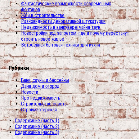
Фантастические возможности современных
фонтанов
Жби в строительстве
Разновидности декоративной штукатурки
Недвижимость в ванкувере: чайна-таун
Новостройки под запретом: где и почему перестанут
строить новое жилье
Встроенная бытовая техника для кухни
Рубрики
Бани, сауны и бассейны
Дача дом и огород
Новости
Про недвижимость
Строительство советы
Строймастерская
Содержание (часть 1)
Содержание (часть 2)
Содержание (часть 3)