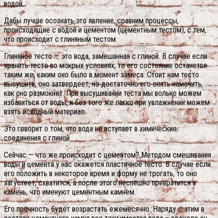
водой.
Дабы лучше осознать это явление, сравним процессы,
происходящие с водой и цементом (цементным тестом), с тем,
что происходит с глиняным тестом.
Глиняное тесто — это вода, замешанная с глиной. В случае если
хранить тесто во мокрых условиях, то его состояние останется
таким же, каким оно было в момент замеса. Стоит нам тесто
высушить, оно затвердеет, но достаточно его опять намочить,
как оно размокнет. При высушивании теста мы вольно можем
избавиться от воды, и без того же легко при увлажнении можем
взять исходный материал.
Это говорит о том, что вода не вступает в химические
соединения с глиной.
Сейчас — что же происходит с цементом? Методом смешивания
воды и цемента у нас окажется пластичное тесто.
В случае если
его положить в некоторое время и форму не трогать, то оно
загустеет, схватится, а после этого неспешно превратится в
камень, что именуют цементным камнем.
Его прочность будет возрастать ежемесячно. Наряду с этим в