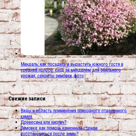
Миндаль: как посадить и вырастить южного гостя в
средней полосе. уход за миндалём для обильного
урожая, секреты зимовки, фото
Свежие записи
Виды и область применения природного отделочного
камня
Древесина или кирпич?
Зимовка: как помочь каменным стенам
восстановиться после зимы?