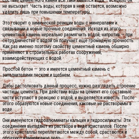
составе цементного камня все таки имеется вода – всецело он
не высыхает. Часть воды, которая в нем остается, возможно
удалить лишь при повышении температуры.
Это говорит о химической реакции воды с минералами и
связывании в новые прочные соединения. Исходя из этого
цементный камень нереально размягчить водой, напротив — при
сотрудничестве с водой он получает еще громадную прочность.
Как раз именно поэтому свойству цементный камень обширно
применяют в строительных работах сооружений,
взаимодействующих с водой.
Простой бетон — это и имеется цементный камень с
заполнителями песком и щебнем.
Дабы растолковать данный процесс, нужно разглядеть строение
частицы цемента. При действии воды на цемент его составные
части вступают в реакцию с водой, и выделяется известь. После
этого образуются новые соединения, каковые не растворимы в
воде.
Они именуются гидроалюминаты кальция и гидросиликаты. Эти
соединения выпадают из раствора в виде кристаллов. После
этого кристаллы переплетаются между собой, срастаются и
образуют камневидное тело.