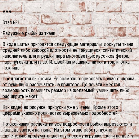
♥♥♥
Этап №1
Радужные рыбки из ткани
В ходе шитья пригодятся следующие материалы: лоскуты ткани
средней либо высокой плотности, не тянущиеся, синтетический
наполнитель для игрушки, пара многоцветных кусочков фетра,
пара пуговиц для глаз. И: швейная машинка, нитки в тон, иголка,
ножницы.
Предлагается выкройка. Ее возможно срисовать прямо с экрана
от руки либо распечатать на принтере.
До печати имеется
возможность поменять размер на желаемый: уменьшить либо
расширить макет.
Как видно на рисунке, припуски уже учтены. Кроме этого
цифрами указано количество вырезаемых подробностей.
По окончании распечатки все подробности рыбки вырезаются и
накладываются на ткань. На этом этапе работы нужно
шепетильно продумать цветовую схему игрушки. Ткани по цвету