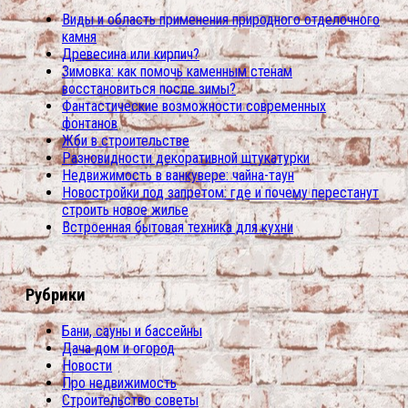
Виды и область применения природного отделочного
камня
Древесина или кирпич?
Зимовка: как помочь каменным стенам
восстановиться после зимы?
Фантастические возможности современных
фонтанов
Жби в строительстве
Разновидности декоративной штукатурки
Недвижимость в ванкувере: чайна-таун
Новостройки под запретом: где и почему перестанут
строить новое жилье
Встроенная бытовая техника для кухни
Рубрики
Бани, сауны и бассейны
Дача дом и огород
Новости
Про недвижимость
Строительство советы