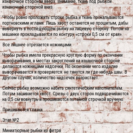
изнаночной стороной вверх. Внимание, ткань под рыбкой
изнаночной стороной вниз.
Чтобы ровно проложить строке рыбка и ткань прокалываются
портновскими иглами. Лишь хвост останется не прошитым, дабы
вывернуть в последующем рыбку на лицевую сторону. Потом на
машинке прокладывается по контуру «строки 0,5 см от края».
Все лишнее отрезается ножницами.
Чтобы рыбка имела прекрасную круглую форму по окончании
выворачивания, в местах закруглений на изнаночной стороне
делаются ножницами надсечки. По окончании чего изделие
выворачивается и проверяется: не тянутся ли где-нибудь швы. В
другом случае, количество надсечек возрастает.
Сейчас рыбку возможно набить синтетическим наполнителем.
Потом зашивается хвост. Срезы с двух сторон подворачиваются
на 0,5 см вовнутрь и прошиваются потайной строчкой вручную.
Пришиваются глазки.
Этап №2
Миниатюрные рыбки из фетра