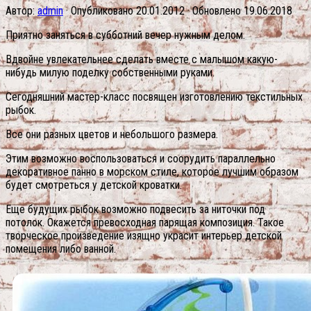
Автор:
admin
· Опубликовано
20.01.2012
· Обновлено
19.06.2018
Приятно заняться в субботний вечер нужным делом.
Вдвойне увлекательнее сделать вместе с малышом какую-
нибудь милую поделку собственными руками.
Сегодняшний мастер-класс посвящен изготовлению текстильных
рыбок.
Все они разных цветов и небольшого размера.
Этим возможно воспользоваться и соорудить параллельно
декоративное панно в морском стиле, которое лучшим образом
будет смотреться у детской кроватки.
Еще будущих рыбок возможно подвесить за ниточки под
потолок. Окажется превосходная парящая композиция. Такое
творческое произведение изящно украсит интерьер детской
помещения либо ванной.