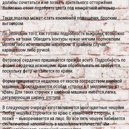
должны сочетаться и не позвать зрительного отторжения.
Возможно стоит подобрать цвета под конкретный интерьер.
Такая поделка может стать изюминкой помещения, броским
выговором.
По окончании того, как готовы подробности выкройки, возможно
кроить на ткани. Обводить контуры нужно мягким портновским
мелом либо исчезающим маркером. В крайнем случае,
карандашом либо ручкой.
Фетровое сердечко пришивается прежде всего. Подробность по
форме сердечка ножницами. Края обрабатывать не требуется,
поскольку фетр не сыпется по краям.
Форма пришивается недалеко от хвоста посредством швейной
машинки. Прокладывается особая «строки в 1 миллиметре от
края». Для таких строчек у швейной машинки имеется лапка,
регулирующая ширину отступа.
В следующую очередь изготавливаются многоцветные чешуйки.
Любая чешуйка строчится по краю с изнаночной стороны, а
позже – выворачивается на лицо. Во все пять чешуек набивается
синтетический наполнитель в маленьком количестве. Им