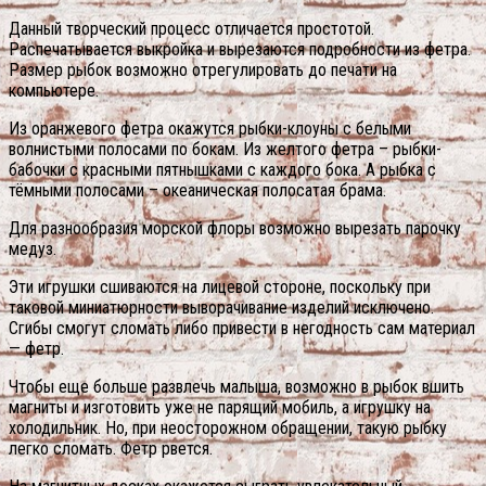
Данный творческий процесс отличается простотой.
Распечатывается выкройка и вырезаются подробности из фетра.
Размер рыбок возможно отрегулировать до печати на
компьютере.
Из оранжевого фетра окажутся рыбки-клоуны с белыми
волнистыми полосами по бокам. Из желтого фетра – рыбки-
бабочки с красными пятнышками с каждого бока. А рыбка с
тёмными полосами – океаническая полосатая брама.
Для разнообразия морской флоры возможно вырезать парочку
медуз.
Эти игрушки сшиваются на лицевой стороне, поскольку при
таковой миниатюрности выворачивание изделий исключено.
Сгибы смогут сломать либо привести в негодность сам материал
— фетр.
Чтобы еще больше развлечь малыша, возможно в рыбок вшить
магниты и изготовить уже не парящий мобиль, а игрушку на
холодильник. Но, при неосторожном обращении, такую рыбку
легко сломать. Фетр рвется.