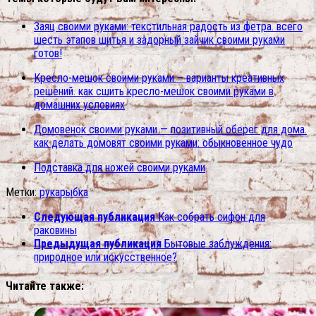
Заяц своими руками: текстильная радость из фетра. всего
шесть этапов шитья и задорный зайчик своими руками
готов!
Кресло-мешок своими руками – варианты креативных
решений. как сшить кресло-мешок своими руками в
домашних условиях
Домовенок своими руками — позитивный оберег для дома.
как делать домовят своими руками: обыкновенное чудо
Подставка для ножей своими руками
Метки:
рука
рыбка
Следующая публикация
Как собрать сифон для
раковины
Предыдущая публикация
Бытовые заблуждения:
природное или искусственное?
Читайте также: