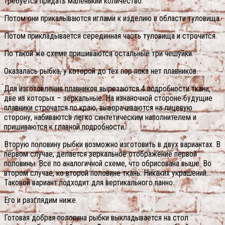
требуется придать маленький количество.
Потом они прикалываются иглами к изделию в области туловища.
Потом прикладывается серединная часть туловища и строчится.
По такой же схеме пришиваются остальные три чешуйки.
Оказалась рыбка, у которой до тех пор пока нет плавников.
Для изготовления плавников вырезаются 4 подробности ткани,
две из которых – зеркальные. На изнаночной стороне будущие
плавники строчатся по краю, выворачиваются на лицевую
сторону, набиваются легко синтетическим наполнителем и
пришиваются к главной подробности.
Вторую половину рыбки возможно изготовить в двух вариантах. В
первом случае, делается зеркальное отображение первой
половины. Все по аналогичной схеме, что обрисована выше. Во
втором случае, ко второй половине ткань. Никаких украшений.
Таковой вариант подходит для вертикального панно.
Его и разглядим ниже.
Готовая добрая половина рыбки выкладывается на стол