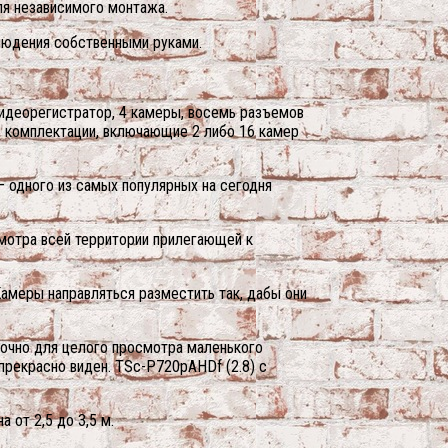
ля независимого монтажа.
блюдения собственными руками.
идеорегистратор, 4 камеры, восемь разъемов
ть комплектации, включающие 2 либо 16 камер
 одного из самых популярных на сегодня
мотра всей территории прилегающей к
амеры направляться разместить так, дабы они
точно для целого просмотра маленького
прекрасно виден. TSc-P720pAHDf (2.8) с
 от 2,5 до 3,5 м.