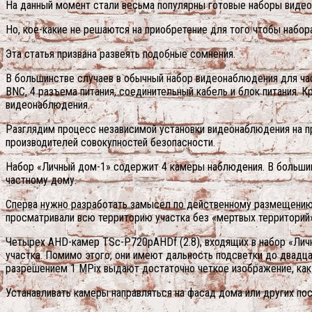
На данный момент стали весьма популярны готовые наборы видео
Но, кое-какие не решаются на приобретение для того чтобы набор
Эта статья призвана развеять подобные сомнения.
В большинстве случаев в обычный набор видеонаблюдения для ча
BNC, 4 разъема питания, соединительный кабель и блок питания.
видеонаблюдения.
Разглядим процесс независимой установки видеонаблюдения на п
производителей совокупностей безопасности.
Набор «Личный дом-1» содержит 4 камеры наблюдения. В большин
частному дому.
Сперва нужно разработать замысел по действенному размещению 
просматривали всю территорию участка без «мертвых территорий»
Четырех AHD-камер TSc-P720pAHDf (2.8), входящих в набор «Личн
участка. Помимо этого, они имеют дальность подсветки до двадца
разрешением 1 MPix выдают достаточно четкое изображение, как в
Устанавливать камеры направляться на фасад дома или других пост