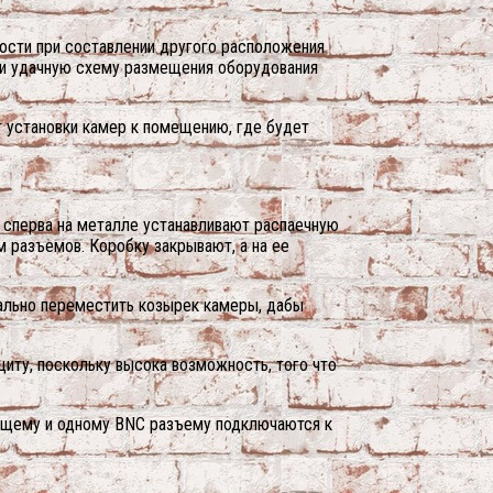
ности при составлении другого расположения
 и удачную схему размещения оборудования
 установки камер к помещению, где будет
о сперва на металле устанавливают распаечную
м разъемов. Коробку закрывают, а на ее
имально переместить козырек камеры, дабы
щиту, поскольку высока возможность, того что
ающему и одному BNC разъему подключаются к