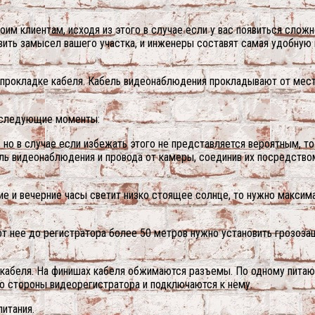
им клиентам, исходя из этого в случае если у вас появиться слож
ить замысел вашего участка, и инженеры составят самая удобную
к прокладке кабеля. Кабель видеонаблюдения прокладывают от мест
ь следующие моменты:
 но в случае если избежать этого не представляется вероятным, т
ель видеонаблюдения и провода от камеры, соединив их посредство
нние и вечерние часы светит низко стоящее солнце, то нужно макс
от нее до регистратора более 50 метров нужно установить грозоза
е кабеля. На финишах кабеля обжимаются разъемы. По одному пит
 стороны видеорегистратора и подключаются к нему.
итания.