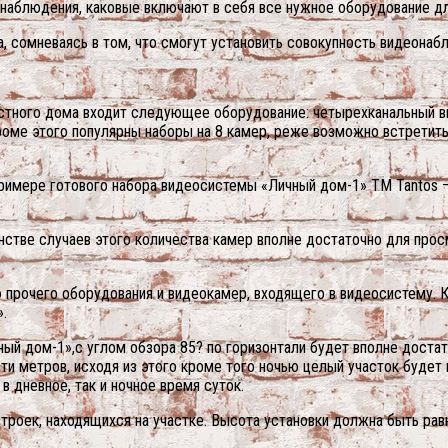
наблюдения, каковые включают в себя все нужное оборудование д
а, сомневаясь в том, что смогут установить совокупность видеона
стного дома входит следующее оборудование: четырехканальный в
 Кроме этого популярны наборы на 8 камер, реже возможно встрети
римере готового набора видеосистемы «Личный дом-1» ТМ Tantos —
стве случаев этого количества камер вполне достаточно для прос
прочего оборудования и видеокамер, входящего в видеосистему. К
.
ый дом-1»,с углом обзора 85? по горизонтали будет вполне доста
ти метров, исходя из этого кроме того ночью целый участок будет 
 дневное, так и ночное время суток.
роек, находящихся на участке. Высота установки должна быть равна