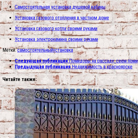
Самостоятельная установка душевой кабины
Установка газового отопления в частном доме
Установка газового котла своими руками
Установка электрокамина своими руками
Метки:
самостоятельный
установка
Следующая публикация
Помидоры на рассаду: сеем поми
Предыдущая публикация
Недвижимость в красноярске
Читайте также: