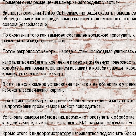
Примеры схем размещения камер на загородных участках:
Эксперты компании Tantos-Opt неизменно рады оказать помощь сво
оборудования и схемы видеокамер вы имеете возможность отправ
совсем безвозмездно.
По окончании того как замысел составлен возможно приступать 
размешаться видеорегистратор.
Потом закрепляют камеры. Наряду с этим необходимо учитыват
направляться избегать крепления камер на железную поверхность,
коробку (с винтовым креплением крышки), в коробку заводят каб
крышку устанавливают камеру.
В случае если камера установлена так, что в ее объектив в утре
избежать засвечивания картины.
При установке камеры на пролётах кабеля и открытой местности 
на протяжении грозы камера может повредиться.
Установив камеры наблюдения, возможно приступать к обработк
каждой камере, а четыре оставшихся BNC разъема обжимаются со
Кроме этого к видеорегистратору направляться подключить блок п