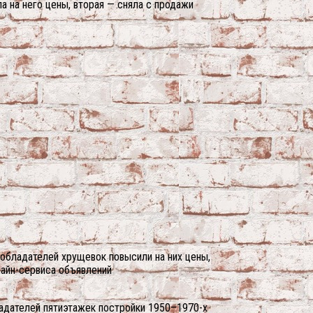
 на него цены, вторая — сняла с продажи
 обладателей хрущевок повысили на них цены,
айн-сервиса объявлений
ладателей пятиэтажек постройки 1950–1970-х