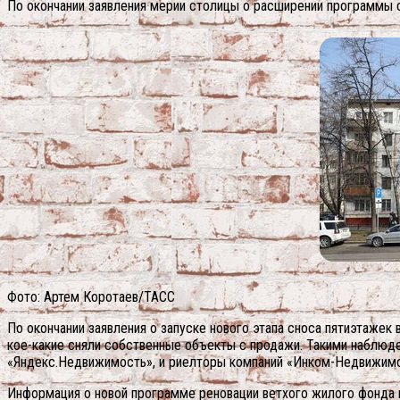
По окончании заявления мерии столицы о расширении программы с
Фото: Артем Коротаев/ТАСС
По окончании заявления о запуске нового этапа сноса пятиэтажек
кое-какие сняли собственные объекты с продажи. Такими наблюд
«Яндекс.Недвижимость», и риелторы компаний «Инком-Недвижимос
Информация о новой программе реновации ветхого жилого фонда 