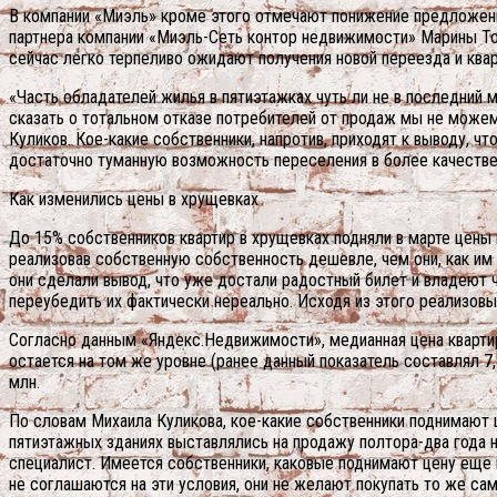
В компании «Миэль» кроме этого отмечают понижение предложения
партнера компании «Миэль-Сеть контор недвижимости» Марины Тол
сейчас легко терпеливо ожидают получения новой переезда и ква
«Часть обладателей жилья в пятиэтажках чуть ли не в последний 
сказать о тотальном отказе потребителей от продаж мы не мож
Куликов. Кое-какие собственники, напротив, приходят к выводу, ч
достаточно туманную возможность переселения в более качестве
Как изменились цены в хрущевках
До 15% собственников квартир в хрущевках подняли в марте цены
реализовав собственную собственность дешевле, чем они, как им
они сделали вывод, что уже достали радостный билет и владеют ч
переубедить их фактически нереально. Исходя из этого реализов
Согласно данным «Яндекс.Недвижимости», медианная цена квартир 
остается на том же уровне (ранее данный показатель составлял 7,
млн.
По словам Михаила Куликова, кое-какие собственники поднимают ц
пятиэтажных зданиях выставлялись на продажу полтора-два года на
специалист. Имеется собственники, каковые поднимают цену еще в
не соглашаются на эти условия, они не желают покупать то же са