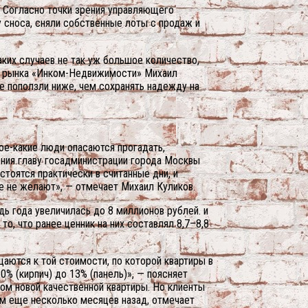
. Согласно точки зрения управляющего
 сноса, сняли собственные лоты с продаж и
аких случаев не так уж большое количество,
го рынка «Инком-Недвижимости» Михаил
не поползли ниже, чем сохранять надежду на
ое-какие люди опасаются прогадать,
ения главу госадминистрации города Москвы
стоятся практически в считанные дни, и
е не желают», — отмечает Михаил Куликов.
дь года увеличилась до 8 миллионов рублей. и
то, что ранее ценник на них составлял 8,7–8,8
аются к той стоимости, по которой квартиры в
0% (кирпич) до 13% (панель)», — поясняет
том новой качественной квартиры. Но клиенты
чем еще несколько месяцев назад, отмечает