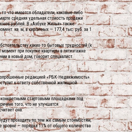
 то что имеется обладатели, каковые либо
марте средняя удельная стоиость продажи
ионов рублей. В «Азбуке Жилья» также
ент. кв. м, в кирпичных — 177,4 тыс. руб. за 1
обстоятельству каких-то бытовых трудностей (к
й момент при покупке квартиры в пятиэтажке
ии в новый дом, говорит специалист.
ы, опрошенные редакцией «РБК-Недвижимость».
риступит к ответу собственной жилищной
 с конкретными стартовыми площадками под
ричине того, что не улучшатся
читает она.
будут проходить по тем же самым стоимостям,
е уровне — порядка 11% от общего количества