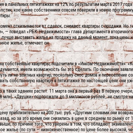
 в панельных пятиэтажках на 12% по результатам марта 2017 года
стик, кое-какие собственники совсем поверили в новую программу
ртиры.
момент отказываются от сделок, снимают квартиры с продажи. Но т
ем», — поведал «РБК-Недвижимости» глава департамента вторично
то лучше выставить жилье на продажу на данный момент, пока цены 
нное жилье, отмечает он.
 на собственные квартиры, подсчитали в «Инком-Недвижимости». «К
 думается, имели возможность бы это сделать. По окончании заявл
уть ли не элитных квартир, поскольку снос домов и переселение со
ывать собственную квартиру в пятиэтажке по настоящей цене они уж
в таких зданиях растет: 11 марта она в первый раз В первую очере
8 млн). «Двушки» подорожали до 9 миллионов рублей., не смотря на 
ену приблизительно на 300 тыс. руб. «Другими словами они возвращ
зад, но за это время они снизились в цене в среднем по рынку от 1
ыше, по причине того, что уверены в том, что обладают эквивален
мое жилье (по сути — низкокачественное) по цене более высокой, 