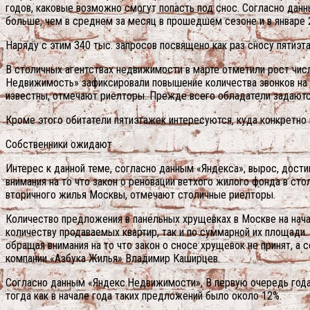
годов, каковые возможно смогут попасть под снос. Согласно данн
больше, чем в среднем за месяц в прошедшем сезоне и в январе 
Наряду с этим 340 тыс.
запросов посвящено как раз сносу пятиэт
В столичных агентствах недвижимости в марте отметили рост чис
Недвижимость» зафиксировали повышение количества звонков на 2
известны, отмечают риелторы. Прежде всего обладатели задаютс
Кроме этого обитатели пятиэтажек интересуются, куда конкретно 
Собственники ожидают
Интерес к данной теме, согласно данным «Яндекса», вырос, дост
внимания на то что закон о реновации ветхого жилого фонда в сто
вторичного жилья Москвы, отмечают столичные риелторы.
Количество предложения в панельных хрущевках в Москве на нача
количеству продаваемых квартир, так и по суммарной их площади
обращая внимания на то что закон о сносе хрущевок не принят, 
компании «Азбука Жилья» Владимир Каширцев.
Согласно данным «Яндекс.Недвижимости», В первую очередь года 
тогда как в начале года таких предложений было около 12%.