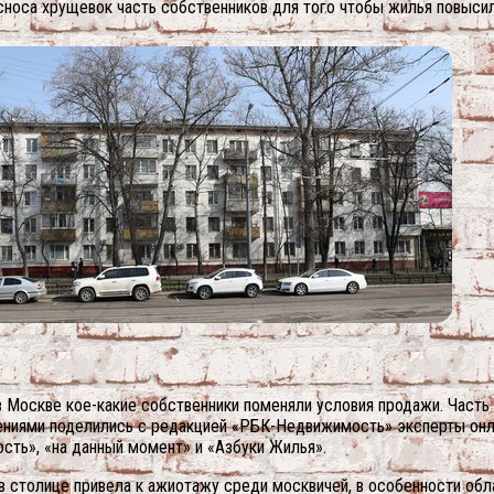
носа хрущевок часть собственников для того чтобы жилья повысила
 в Москве кое-какие собственники поменяли условия продажи. Часть
ениями поделились с редакцией «РБК-Недвижимость» эксперты онл
ть», «на данный момент» и «Азбуки Жилья».
в столице привела к ажиотажу среди москвичей, в особенности об