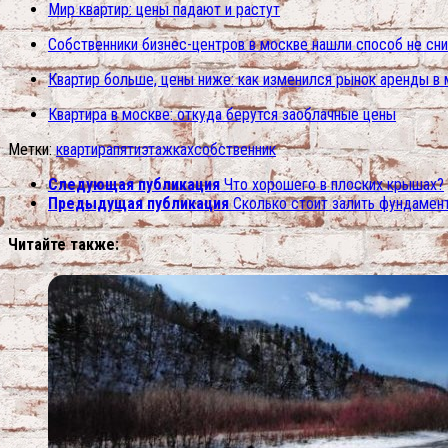
Мир квартир: цены падают и растут
Собственники бизнес-центров в москве нашли способ не сн
Квартир больше, цены ниже: как изменился рынок аренды в
Квартира в москве: откуда берутся заоблачные цены
Метки:
квартира
пятиэтажках
собственник
Следующая публикация
Что хорошего в плоских крышах?
Предыдущая публикация
Сколько стоит залить фундамен
Читайте также: