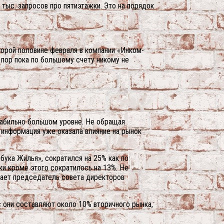
 тыс. запросов про пятиэтажки. Это на порядок
торой половине февраля в компании «Инком-
пор пока по большому счету никому не
стабильно большом уровне. Не обращая
, информация уже оказала влияние на рынок
ука Жилья», сократился на 25% как по
ки кроме этого сократилось на 13%. Не
ечает председатель совета директоров
 они составляют около 10% вторичного рынка,