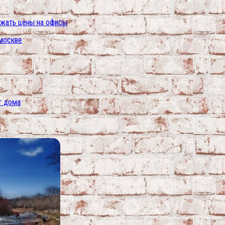
ижать цены на офисы
 москве
т дома