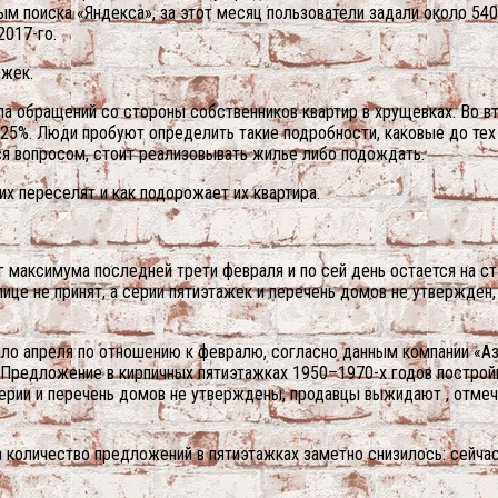
ым поиска «Яндекса», за этот месяц пользователи задали около 540
2017-го.
ажек.
ла обращений со стороны собственников квартир в хрущевках. Во в
5%. Люди пробуют определить такие подробности, каковые до тех 
я вопросом, стоит реализовывать жилье либо подождать.
их переселят и как подорожает их квартира.
иг максимума последней трети февраля и по сей день остается на 
лице не принят, а серии пятиэтажек и перечень домов не утвержден
ло апреля по отношению к февралю, согласно данным компании «Азб
. Предложение в кирпичных пятиэтажках 1950–1970-х годов построй
а серии и перечень домов не утверждены, продавцы выжидают , отм
количество предложений в пятиэтажках заметно снизилось: сейчас