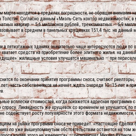
 марта находится в пределах погрешности, не обращая внимания на
а Толстик. Согласно данным «Миэль-Сеть контор недвижимости», в 
натных квартир — 5,6 миллионов рублей., трехкомнатных — 6,9 милл
зовывает в среднем в панельных хрущевках 151,4 тыс. на данный мом
ами в пятиэтажных зданиях значительно чаще интересуются люди по 
е хватает средств на приобретение более элитного жилья. на данны
будущее»: жилищные условия улучшатся машинально — при переселен
ояснится по окончании принятия программы сноса, считают риелтор
0 лет, часть собственников не начнёт ждать очереди 10–15 лет и п
в.
альные всплески стоимостей, когда покажется адресная программа
о спросу. Ликвидность же хрущевок со временем не улучшится, по п
не содействует росту популярности этого формата недвижимости, с
мациям на рынке программа сноса не приведет. «Настоящие сделки 
аниях по уже вышеупомянутым обстоятельствам останется на том ж
проса кроме этого не изменится», — резюмирует Михаил Куликов.