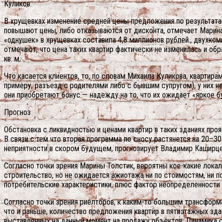
Куликов.
В хрущевках изменение средней цены предложения по результатам
повышают цены, либо отказываются от дисконта, отмечает Марин
«однушек» в хрущевках составила 4,8 миллионов рублей., двухком
отмечают, что цена таких квартир фактически не изменилась и обра
кв. м.
Что касается клиентов, то, по словам Михаила Куликова, квартир
примеру, разъезд с родителями либо с бывшим супругом), у них н
они приобретают бонус — надежду на то, что их ожидает «яркое 
Прогноз
Обстановка с ликвидностью и ценами квартир в таких зданиях пр
В связи с тем что вторая программа по сносу растянется на 20–3
неприятности в скором будущем, прогнозирует Владимир Каширце
Согласно точки зрения Марины Толстик, вероятны кое-какие лок
строительство, но не ожидается ажиотажа ни по стоимостям, ни п
потребительские характеристики, плюс фактор неопределенности 
Согласно точки зрения риелторов, к каким-то большим трансфор
что и раньше, количество предложения квартир в пятиэтажных зд
выставленных на данный момент на продажу объектов. Динамика с