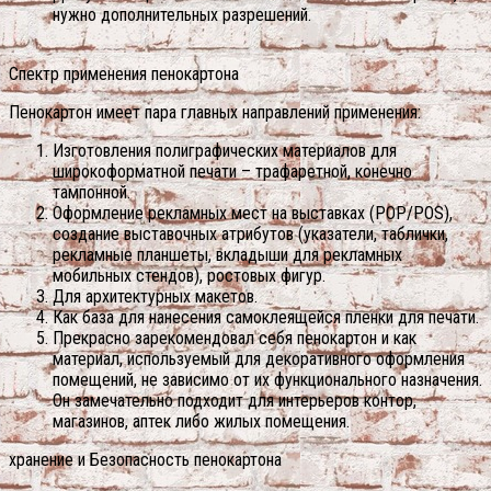
нужно дополнительных разрешений.
Спектр применения пенокартона
Пенокартон имеет пара главных направлений применения:
Изготовления полиграфических материалов для
широкоформатной печати – трафаретной, конечно
тампонной.
Оформление рекламных мест на выставках (РОP/POS),
создание выставочных атрибутов (указатели, таблички,
рекламные планшеты, вкладыши для рекламных
мобильных стендов), ростовых фигур.
Для архитектурных макетов.
Как база для нанесения самоклеящейся пленки для печати.
Прекрасно зарекомендовал себя пенокартон и как
материал, используемый для декоративного оформления
помещений, не зависимо от их функционального назначения.
Он замечательно подходит для интерьеров контор,
магазинов, аптек либо жилых помещения.
хранение и Безопасность пенокартона