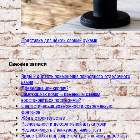
Подставка для ножей своими руками
Свежие записи
Виды и область применения природного отделочного
камня
Древесина или кирпич?
Зимовка: как помочь каменным стенам
восстановиться после зимы?
Фантастические возможности современных
фонтанов
Жби в строительстве
Разновидности декоративной штукатурки
Недвижимость в ванкувере: чайна-таун
Новостройки под запретом: где и почему перестанут