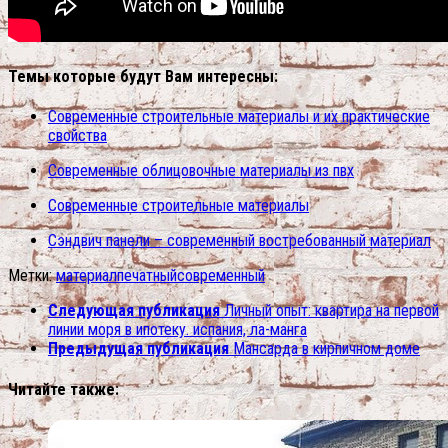
Темы которые будут Вам интересны:
Современные строительные материалы и их практические
свойства
Современные облицовочные материалы из пвх
Современные строительные материалы
Сэндвич панели – современный востребованный материал
Метки:
материал
печатный
современный
Следующая публикация
Личный опыт: квартира на первой
линии моря в ипотеку. испания, ла-манга
Предыдущая публикация
Мансарда в кирпичном доме
Читайте также: