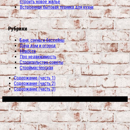
строить новое жилье
Встроенная бытовая техника для кухни
Рубрики
Бани, сауны и бассейны
Дача дом и огород
Новости
Про недвижимость
Строительство советы
Строймастерская
Содержание (часть 1)
Содержание (часть 2)
Содержание (часть 3)
Сфера строительства © 2026. Все права защищены.