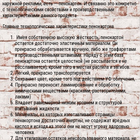
наружной рекламы, есть — пенокартон. И связанно это конкретно
с технологическими свойствами и производственными
характеристиками данного продукта.
Главные технологические характеристики пенокартона
Имея собственною высокую жёсткость, пенокартон
остается достаточно эластичным материалом. Он
прекрасно обрабатывается вручную, либо же трафаретами
и производственными штампами. Наряду с этим база
пенокартона остается целостной (не рассыпается и не
расслаивается), кроме того в местах распила и загибов.
Легкий, прекрасно транспортируется
Сохраняет цвет, кроме того под действием УФ-облучения,
Прекрасно переносит ламинированние и обработку
химическими веществами (красками, растворителями,
лаками)
Владеет равномерной низким уровнем и структурой
впитывания жидкости.
Материалы, из которых изготавливают страницы
пенакортона достаточно инертны, не содержат вредных
кислот и исходя из этого они не несут угрозу здоровью
человека.
Для утилизации остатков неиспользованного материала, не