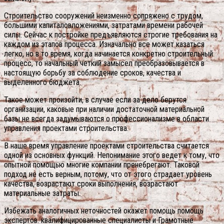
Строительство сооружений неизменно сопряжено с трудом,
большими капиталовложениями, затратами времени рабочей
силы. Сейчас к постройке предъявляются строгие требования на
каждом из этапов процесса. Изначально все может казаться
легко, но в то время, когда начинается конкретно строительный
процесс, то начальный четкий замысел преобразовывается в
настоящую борьбу за соблюдение сроков, качества и
выделенного бюджета.
Такое может произойти, в случае если за дело берутся
организации, каковые при наличии достаточной материальной
базы не всегда задумываются о профессионализме в области
управления проектами строительства.
В наше время управление проектами строительства считается
одной из основных функций.
Непонимание этого ведет к тому, что
опытной помощью многие компании пренебрегают. Таковой
подход не есть верным, потому, что от этого страдает уровень
качества, возрастают сроки выполнения, возрастают
материальные затраты.
Избежать аналогичных неточностей окажет помощь помощь
экспертов. квалифицированные специалисты и Грамотные