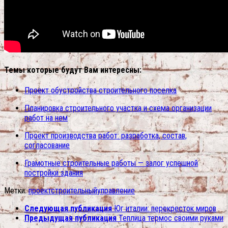
Темы которые будут Вам интересны:
Проект обустройства строительного поселка
Планировка строительного участка и схема организации
работ на нем
Проект производства работ: разработка, состав,
согласование
Грамотные строительные работы — залог успешной
постройки здания
Метки:
проект
строительный
управление
Следующая публикация
Юг италии: перекресток миров
Предыдущая публикация
Теплица термос своими руками