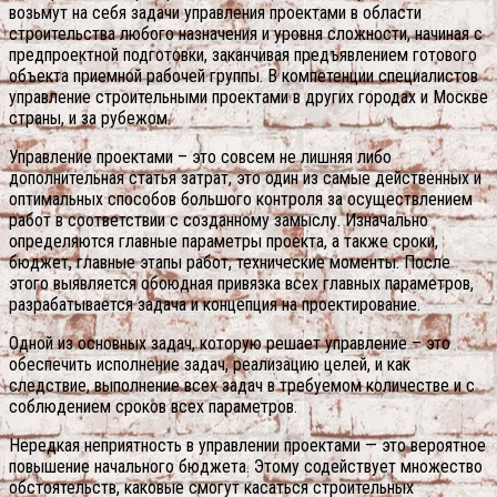
возьмут на себя задачи управления проектами в области
строительства любого назначения и уровня сложности, начиная с
предпроектной подготовки, заканчивая предъявлением готового
объекта приемной рабочей группы. В компетенции специалистов
управление строительными проектами в других городах и Москве
страны, и за рубежом.
Управление проектами – это совсем не лишняя либо
дополнительная статья затрат, это один из самые действенных и
оптимальных способов большого контроля за осуществлением
работ в соответствии с созданному замыслу. Изначально
определяются главные параметры проекта, а также сроки,
бюджет, главные этапы работ, технические моменты. После
этого выявляется обоюдная привязка всех главных параметров,
разрабатывается задача и концепция на проектирование.
Одной из основных задач, которую решает управление – это
обеспечить исполнение задач, реализацию целей, и как
следствие, выполнение всех задач в требуемом количестве и с
соблюдением сроков всех параметров.
Нередкая неприятность в управлении проектами — это вероятное
повышение начального бюджета. Этому содействует множество
обстоятельств, каковые смогут касаться строительных