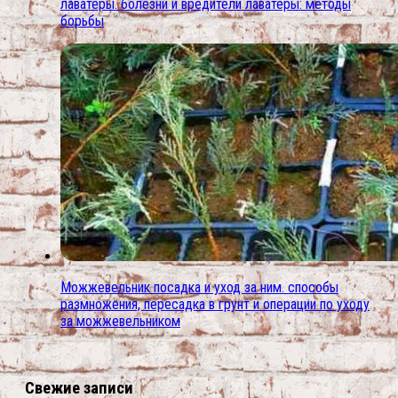
лаватеры. болезни и вредители лаватеры: методы
борьбы
Можжевельник посадка и уход за ним. способы
размножения, пересадка в грунт и операции по уходу
за можжевельником
Свежие записи