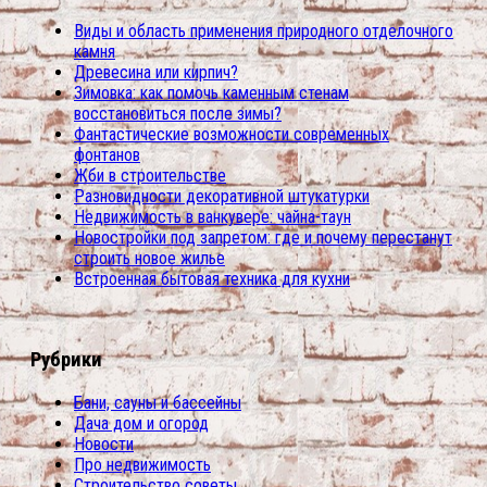
Виды и область применения природного отделочного
камня
Древесина или кирпич?
Зимовка: как помочь каменным стенам
восстановиться после зимы?
Фантастические возможности современных
фонтанов
Жби в строительстве
Разновидности декоративной штукатурки
Недвижимость в ванкувере: чайна-таун
Новостройки под запретом: где и почему перестанут
строить новое жилье
Встроенная бытовая техника для кухни
Рубрики
Бани, сауны и бассейны
Дача дом и огород
Новости
Про недвижимость
Строительство советы