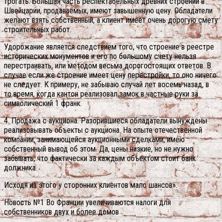
трогать. Большая часть респектабельных древних строений в
Швейцарии, продаваемых, имеют завышенную цену. Обладатели
желают взять собственный, а клиент имеет очень дорогую смету
строительных работ.
Удорожание является следствием того, что строение в реестре
исторических монументов и его по большому счету нельзя
перестраивать, или методом весьма дорогостоящих ответов. В
случае если же строение имеет цену перестройки, то оно ничего
не следует. К примеру, не забываю случай лет восемь назад, в
то время, когда кантон реализовал замок в частные руки за
символический 1 франк.
4. Продажа с аукциона. Разорившиеся обладатели вынуждены
реализовывать объекты с аукциона. На опыте отечественной
компании, занимающейся аукционными сделками, имею
собственный вывод об этом. Да, цены низкие, но не нужно
забывать, что фактически за каждым объектом стоит банк
должника.
Исходя из этого у сторонних клиентов мало шансов».
Новость №1 Во Франции увеличиваются налоги для
собственников двух и более домов