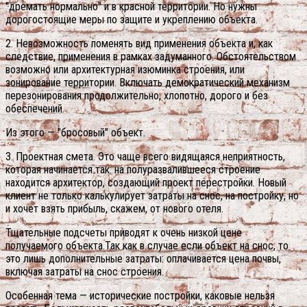
"дремать нормально" и в красной территории. Но нужны
дорогостоящие меры по защите и укреплению объекта.
2. Невозможность поменять вид применения объекта и, как
следствие, применения в рамках задуманного. Обстоятельством
возможно или архитектурная изюминка строения, или
зонирование территории. Включать демократический механизм
перезонирования продолжительно, хлопотно, дорого и без
обеспечений.
Из этого — "бросовый" объект.
3. Проектная смета. Это чаще всего видящаяся неприятность,
которая начинается так: на полуразвалившееся строение
находится архитектор, создающий проект перестройки. Новый
клиент не только калькулирует затраты на снос, на постройку, но
и хочет взять прибыль, скажем, от нового отеля.
Тщательные подсчеты приводят к очень низкой цене
получаемого объекта.Так как в случае если объект на снос, то
это лишь дополнительные затраты: оплачивается цена почвы,
включая затраты на снос строения.
Особенная тема — исторические постройки, каковые нельзя