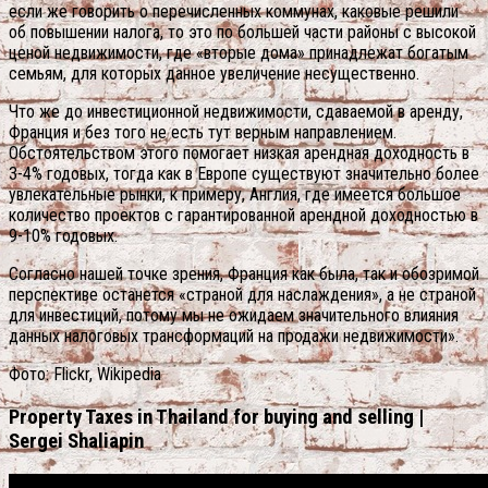
если же говорить о перечисленных коммунах, каковые решили
об повышении налога, то это по большей части районы с высокой
ценой недвижимости, где «вторые дома» принадлежат богатым
семьям, для которых данное увеличение несущественно.
Что же до инвестиционной недвижимости, сдаваемой в аренду,
Франция и без того не есть тут верным направлением.
Обстоятельством этого помогает низкая арендная доходность в
3-4% годовых, тогда как в Европе существуют значительно более
увлекательные рынки, к примеру, Англия, где имеется большое
количество проектов с гарантированной арендной доходностью в
9-10% годовых.
Согласно нашей точке зрения, Франция как была, так и обозримой
перспективе останется «страной для наслаждения», а не страной
для инвестиций, потому мы не ожидаем значительного влияния
данных налоговых трансформаций на продажи недвижимости».
Фото: Flickr, Wikipedia
Property Taxes in Thailand for buying and selling |
Sergei Shaliapin