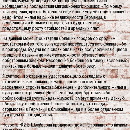
Любовь Баумгертнер из L&B Immobiliya пессимистично
наблюдает на последствия миграционного кризиса: «По моему
точке зрения, приток беженцев еще более усугубит обстановку с
недочётом жилья на рынке недвижимости Германии, в
особенности в больших городах, что будет вести к
предстоящему росту стоимостей и арендных плат.
На данный момент обитатели больших городов со средним
достатком и без того вынуждены перебираться на окраины либо
в пригороды, будучи не в силах оплачивать все увеличивающиеся
арендные ставки и не имея возможности обзавестись
собственным жильем. Расселение беженцев в таких населенных
пунктах еще больше накалит данную обстановку.
Я считаю, что стране не удастся всецело совладать с
стремительным повышением цен кроме того методом
расселения строительства беженцев и дополнительного жилья в
пустующих строениях. Но инвесторы, приобретшие либо
собирающиеся купить недвижимость, смогут применять данную
обстановку с собственной пользой, потому, что спада
стоимостей в Германии в ближайшем, да и в более отдаленном
будущем не предвидится».
Новость №2 В Швейцарии продаются дома на границах по низким