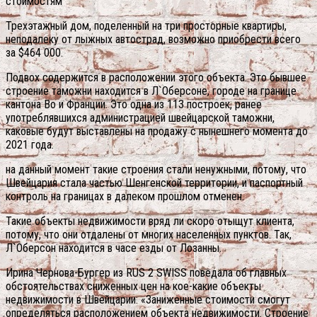
стоимостям
Трехэтажный дом, поделенный на три просторные квартиры,
неподалеку от лыжных автострад, возможно приобрести всего
за $464 000.
Подвох содержится в расположении этого объекта. Это бывшее
строение таможни находится в Л`Оберсоне, городе на границе
кантона Во и Франции. Это одна из 113 построек, ранее
употреблявшихся администрацией швейцарской таможни,
каковые будут выставлены на продажу с нынешнего момента до
2021 года.
на данный момент такие строения стали ненужными, потому, что
Швейцария стала частью Шенгенской территории, и паспортный
контроль на границах в далеком прошлом отменен.
Такие объекты недвижимости вряд ли скоро отыщут клиента,
потому, что они отдалены от многих населенных пунктов. Так,
Л`Оберсон находится в часе езды от Лозанны.
Ирина Чернова-Бургер из RUS 2 SWISS поведала об главных
обстоятельствах сниженных цен на кое-какие объекты
недвижимости в Швейцарии: «Заниженные стоимости смогут
определяться расположением объекта недвижимости. Строение