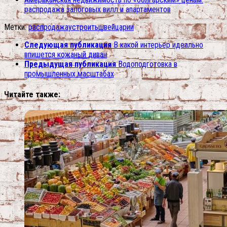
распродажа залоговых вилл и апартаментов
Метки:
распродажа
устроить
швейцарии
Следующая публикация
В какой интерьер идеально
впишется кожаный диван
Предыдущая публикация
Водоподготовка в
промышленных масштабах
Читайте также: