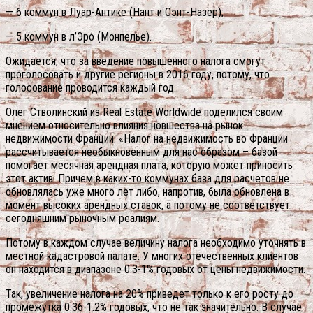
— 6 коммун в Луар-Антике (Нант и Сэнт-Назер);
— 5 коммун в л’Эро (Монпелье).
Ожидается, что за введение повышенного налога смогут
проголосовать и другие регионы в 2016 году, потому, что
голосование проводится каждый год.
Олег Стволинский из Real Estate Worldwide поделился своим
мнением относительно влияния новшества на рынок
недвижимости Франции: «Налог на недвижимость во Франции
рассчитывается необыкновенным для нас образом – базой
помогает месячная арендная плата, которую может приносить
этот актив. Причем в каких-то коммунах база для расчетов не
обновлялась уже много лет либо, напротив, была обновлена в
момент высоких арендных ставок, а потому не соответствует
сегодняшним рыночным реалиям.
Потому в каждом случае величину налога необходимо уточнять в
местной кадастровой палате. У многих отечественных клиентов
он находится в диапазоне 0.3-1% годовых от цены недвижимости.
Так, увеличение налога на 20% приведет только к его росту до
промежутка 0.36-1.2% годовых, что не так значительно. В случае