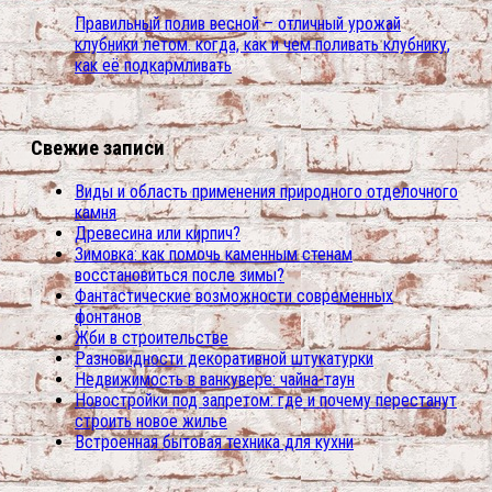
Правильный полив весной – отличный урожай
клубники летом. когда, как и чем поливать клубнику,
как её подкармливать
Свежие записи
Виды и область применения природного отделочного
камня
Древесина или кирпич?
Зимовка: как помочь каменным стенам
восстановиться после зимы?
Фантастические возможности современных
фонтанов
Жби в строительстве
Разновидности декоративной штукатурки
Недвижимость в ванкувере: чайна-таун
Новостройки под запретом: где и почему перестанут
строить новое жилье
Встроенная бытовая техника для кухни