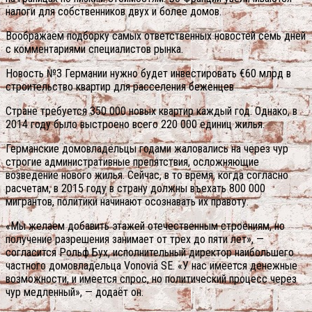
налоги для собственников двух и более домов.
Воображаем подборку самых ответственных новостей семь дней
с комментариями специалистов рынка.
Новость №3 Германии нужно будет инвестировать €60 млрд в
строительство квартир для расселения беженцев
Стране требуется 350 000 новых квартир каждый год. Однако, в
2014 году было выстроено всего 220 000 единиц жилья.
Германские домовладельцы годами жаловались на через чур
строгие административные препятствия, осложняющие
возведение нового жилья. Сейчас, в то время, когда согласно
расчетам, в 2015 году в страну должны въехать 800 000
мигрантов, политики начинают осознавать их правоту.
«Мы желаем добавить этажей отечественным строениям, но
получение разрешения занимает от трех до пяти лет», —
согласится Рольф Бух, исполнительный директор наибольшего
частного домовладельца Vonovia SE.
«У нас имеется денежные
возможности, и имеется спрос, но политический процесс через
чур медленный», — додаёт он.