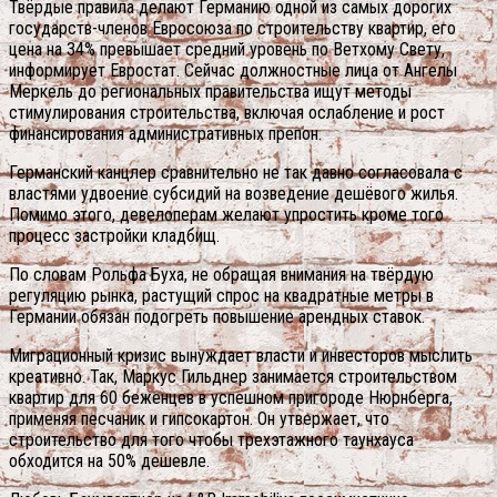
Твёрдые правила делают Германию одной из самых дорогих
государств-членов Евросоюза по строительству квартир, его
цена на 34% превышает средний уровень по Ветхому Свету,
информирует Евростат. Сейчас должностные лица от Ангелы
Меркель до региональных правительства ищут методы
стимулирования строительства, включая ослабление и рост
финансирования административных препон.
Германский канцлер сравнительно не так давно согласовала с
властями удвоение субсидий на возведение дешёвого жилья.
Помимо этого, девелоперам желают упростить кроме того
процесс застройки кладбищ.
По словам Рольфа Буха, не обращая внимания на твёрдую
регуляцию рынка, растущий спрос на квадратные метры в
Германии обязан подогреть повышение арендных ставок.
Миграционный кризис вынуждает власти и инвесторов мыслить
креативно. Так, Маркус Гильднер занимается строительством
квартир для 60 беженцев в успешном пригороде Нюрнберга,
применяя песчаник и гипсокартон. Он утвержает, что
строительство для того чтобы трехэтажного таунхауса
обходится на 50% дешевле.