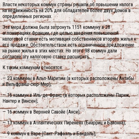
Власти некоторых коммун страны решили об повышении налога
на недвижимость на 20% для обладателей более двух домов в
определенных регионах.
Эта мера должна была затронуть 1151 коммуну в 28
агломерациях Франции, где целью введения повышенной
налоговой ставки есть мотивация собственников второго жилья к
его продаже. Обстоятельством есть ограниченное предложение
на рынке жилья в этих местах. Но этого 98 коммун дали
согласие эту налоговую ставку расширить.
К таким коммунам относятся:
— 23 коммуны в Альп-Маритим (в которых расположены Антибы
и Вильфранш-сюр-Мер);
— 16 коммун в Иль-де-Франс (в которых расположены Париж,
Нантер и Винсен);
— 16 коммун в Верхней Савойе (Анси);
— 13 коммун в Атлантических Пиренеях (Биарриц и Байонна);
— 9 коммун в Варе (Сант-Рафаэль и Бандоль);