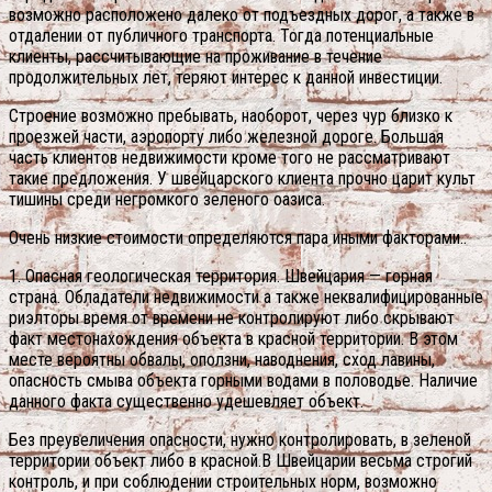
возможно расположено далеко от подъездных дорог, а также в
отдалении от публичного транспорта. Тогда потенциальные
клиенты, рассчитывающие на проживание в течение
продолжительных лет, теряют интерес к данной инвестиции.
Строение возможно пребывать, наоборот, через чур близко к
проезжей части, аэропорту либо железной дороге. Большая
часть клиентов недвижимости кроме того не рассматривают
такие предложения. У швейцарского клиента прочно царит культ
тишины среди негромкого зеленого оазиса.
Очень низкие стоимости определяются пара иными факторами..
1. Oпасная геологическая территория. Швейцария — горная
страна. Обладатели недвижимости а также неквалифицированные
риэлторы время от времени не контролируют либо скрывают
факт местонахождения объекта в красной территории. В этом
месте вероятны обвалы, оползни, наводнения, сход лавины,
опасность смыва объекта горными водами в половодье. Наличие
данного факта существенно удешевляет объект.
Без преувеличения опасности, нужно контролировать, в зеленой
территории объект либо в красной.В Швейцарии весьма строгий
контроль, и при соблюдении строительных норм, возможно