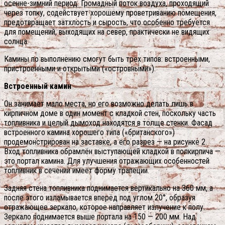
осенне-зимний период. Громадный поток воздуха, проходящий
через топку, содействует хорошему проветриванию помещения,
предотвращает затхлость и сырость, что особенно требуется
для помещений, выходящих на север, практически не видящих
солнца.
Камины по выполнению смогут быть трёх типов: встроенными,
пристроенными и открытыми («островными»).
Встроенный камин
Он занимает мало места, но его возможно делать лишь в
кирпичном доме в один момент с кладкой стен, поскольку часть
топливника и целый дымоход находятся в толще стенки. Фасад
встроенного камина хорошего типа («британского»)
продемонстрирован на заставке, а его разрез — на рисунке 2.
Вход топливника обрамлён выступающей кладкой в полкирпича —
это портал камина. Для улучшения отражающих особенностей
топливник в сечении имеет форму трапеции.
Задняя стена топливника поднимается вертикально на 360 мм, а
после этого изламывается вперёд под углом 20°, образуя
отражающее зеркало, которое направляет излучение к полу.
Зеркало поднимается выше портала на 150 — 200 мм. Над