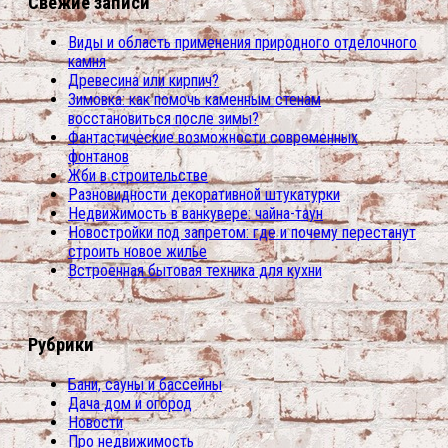
Свежие записи
Виды и область применения природного отделочного
камня
Древесина или кирпич?
Зимовка: как помочь каменным стенам
восстановиться после зимы?
Фантастические возможности современных
фонтанов
Жби в строительстве
Разновидности декоративной штукатурки
Недвижимость в ванкувере: чайна-таун
Новостройки под запретом: где и почему перестанут
строить новое жилье
Встроенная бытовая техника для кухни
Рубрики
Бани, сауны и бассейны
Дача дом и огород
Новости
Про недвижимость