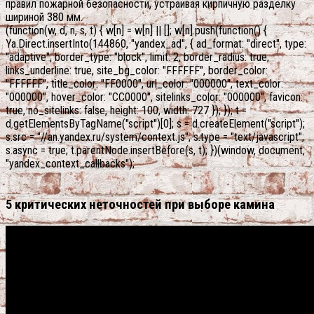
правил пожарной безопасности, устраивая кирпичную разделку
шириной 380 мм.
(function(w, d, n, s, t) { w[n] = w[n] || []; w[n].push(function() {
Ya.Direct.insertInto(144860, "yandex_ad", { ad_format: "direct", type:
"adaptive", border_type: "block", limit: 2, border_radius: true,
links_underline: true, site_bg_color: "FFFFFF", border_color:
"FFFFFF", title_color: "FF0000", url_color: "000000", text_color:
"000000", hover_color: "CC0000", sitelinks_color: "000000", favicon:
true, no_sitelinks: false, height: 100, width: 727 }); }); t =
d.getElementsByTagName("script")[0]; s = d.createElement("script");
s.src = "//an.yandex.ru/system/context.js"; s.type = "text/javascript";
s.async = true; t.parentNode.insertBefore(s, t); })(window, document,
"yandex_context_callbacks");
5 критических неточностей при выборе камина