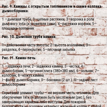
Рис. 9. Камины с открытым топливником и схема колпака-
дымосборника:
1 —дымовая труба; 2—цепные растяжки; 3—воронка в роли
дымового зуба (и уловителя сажи); 4—растяжки воронки; 5—
площадка-топливник
Рис. 10. Дымовая труба камина:
1—действенная часть высоты; 2—высота оголовника; 3—
разделка; 4—перекрытие; 5—песчаная засыпка
Рис. 11. Камин-печь:
1 —задвижка печи; 2—задвижка камина; 3—чистка; 4—
дымосборник; 5—чугунная плита (380×380 мм); 6—зольник; 7—
колосник; 8—кожух камина.
I—фасад дымосборника; II— боковина (2 шт.); III—задний лист
дымосборника
Серьёзный элемент трубы — её верхняя часть, оголовок. Для
обеспечения тяги он должен быть несложным (рис.), без
завершающих карнизов либо выступов Для пожарной
безопасности на оголовок надевают железный колпак с глухой