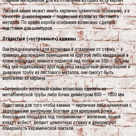
главным материалом для изготовления которых есть кирпич.
Таковой камин может иметь кирпично-цементное основание, а в
качестве дымосборника — подвесной колпак из листового
металла. По краям короба-основания возможно сделать
подставки для шампуров.
Открытые («островные») камины
Они предназначены для установки в отдалении от стенку — к
примеру, посередине помещения на круглой либо квадратной в
плане площадке, немного поднятой над полом на 350 — 500 мм.
Над ней подвешивают круглый либо квадратный дымосборник и
дымовую трубу из листового металла; они смогут быть
выложены из кирпича.
«Островной» железный камин возможно сделать из
металлической трубы либо бочки диаметром 800 — 1000 мм.
Подставка для того чтобы камина — кирпичная либо цементная с
заделанными анкерными болтами для крепления бочки.
Консольная площадка под топливником — железная, по ней
кладут асбест, делают цементную стяжку и декорируют
поверхность керамической плиткой.