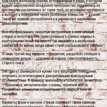
благодаря железным трубам, встраиваемым в канал, в котором
вольно циркулировал воздушное пространство: поднимаясь на
протяжении раскалённых от топки труб, он мгновенно нагревался
и выходил в помещение через особенное отверстие — душник.
Такой же принцип употреблялся и в вариантах с кирпичными
дымооборотами.
Всё это приближало закрытые (встроенные в капитальные
стенки) и полуоткрытые (пристроенные к стенке) камины к
конструкциям печей. Не просто так показался и необычный
симбиоз, в то время, когда камин стали состыковывать с печью.
И лишь третий вид каминов — открытые, раздельно стоящие в
помещении вольно — сохранял исходную самостоятельность
старого очага.
Они смогут размешаться кроме того посредине помещения,
отличаясь эстетическими и декоративными выигрышными
особенностями. К примеру, выполняться полностью из металла
— бронзовых, металлических страниц, чернёной жести.
Соединение элементов осуществляется сваркой либо на
заклёпках.
Варианты форм и рисунок стыков снабжают таким каминам
личную художественность. Особенно эффектно смотрятся