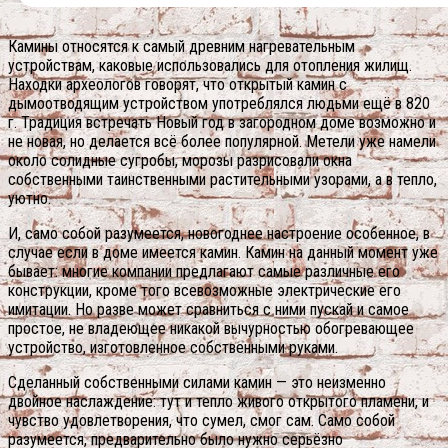
Камины относятся к самый древним нагревательным
устройствам, каковые использовались для отопления жилищ.
Находки археологов говорят, что открытый камин с
дымоотводящим устройством употреблялся людьми ещё в 820
г. Традиция встречать Новый год в загородном доме возможно и
не новая, но делается всё более популярной. Метели уже намели
около солидные сугробы, морозы разрисовали окна
собственными таинственными растительными узорами, а в тепло,
уютно.
И, само собой разумеется, новогоднее настроение особенное, в
случае если в доме имеется камин. Камин на данный момент уже
бывает: многие компании предлагают самые различные его
конструкции, кроме того всевозможные электрические его
имитации. Но разве может сравниться с ними пускай и самое
простое, не владеющее никакой вычурностью обогревающее
устройство, изготовленное собственными руками.
Сделанный собственными силами камин — это неизменно
двойное наслаждение: тут и тепло живого открытого пламени, и
чувство удовлетворения, что сумел, смог сам.
Само собой
разумеется, предварительно было нужно серьёзно