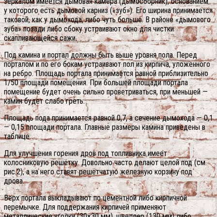
зеркалом имеется дымовая камера (дымосборник), основанием
у которого есть дымовой карниз («зуб»). Его ширина принимается
таковой, как у дымохода, либо чуть больше. В районе «дымового
зуба» позади либо сбоку устраивают окно для чистки
скапливающейся сажи.
Под камина и портал должны быть выше уровня пола. Перед
порталом и по его бокам устраивают пол из кирпича, уложенного
на ребро. Площадь портала принимается равной приблизительно
1/50 площади помещения. При большей площади портала
помещение будет очень сильно проветриваться, при меньшей —
камин будет слабо греть.
Площадь пода принимается равной 0,7, а сечение дымохода — 0,1
— 0,15 площади портала. Главные размеры камина приведены в
таблице.
Для улучшения горения дров под топливника имеет
колосниковую решётку. Довольно часто делают целой под (см.
рис.2), а на него ставят решётчатую железную корзину под
дрова.
Верх портала выкладывают по цементной либо кирпичной
перемычке. Для поддержания кирпичей применяют
металлические уголки (30×30 мм), швеллер (130 мм) либо