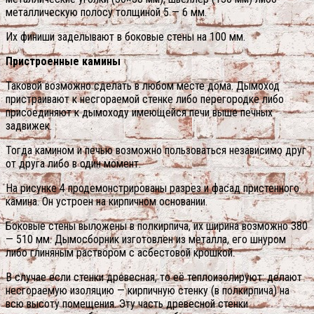
металлическую полосу толщиной 5 — 6 мм.
Их финиши заделывают в боковые стены на 100 мм.
Пристроенные камины
Таковой возможно сделать в любом месте дома. Дымоход
пристраивают к несгораемой стенке либо перегородке либо
присоединяют к дымоходу имеющейся печи выше печных
задвижек.
Тогда камином и печью возможно пользоваться независимо друг
от друга либо в один момент.
На рисунке 4 продемонстрированы разрез и фасад пристенного
камина. Он устроен на кирпичном основании.
Боковые стены выложены в полкирпича, их ширина возможно 380
— 510 мм. Дымосборник изготовлен из металла, его шнуром
либо глиняным раствором с асбестовой крошкой.
В случае если стенки древесная, то её теплоизолируют: делают
несгораемую изоляцию — кирпичную стенку (в полкирпича) на
всю высоту помещения. Эту часть древесной стенки