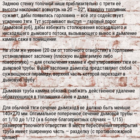
Заднюю стенку топочной ниши приблизительно с трети её
высоты наклоняют вовнутрь на 20 — 22°, а вверху топливник
сужают, дабы появилась горловина — всё это содействует
усилению тяги. Тут устраивают выступ — газовый порог
(дымовой зуб), дабы избежать столкновения восходящего и
нисходящего дымового потока, вызывающего вынос и дымление
камина сажи в помещение.
На этом же уровне (20 см от топочного отверстия) в горловине
устанавливают заслонку (плоскую выдвигаемую либо
поворотную) — для отключения камина и «регулирования» тяги от
дымовой трубы. Выше заслонки дымоход представляет собой
сужающуюся пирамиду, верхняя часть которой переходит в
дымовую трубу.
Дымовая труба камина обязана снабжать действенное удаление
образующихся в топливнике газов и дыма.
Для обычной тяги сечение дымохода не должно быть меньше
140×270 мм. Оптимальное поперечное сечение дымовой трубы —
от 1/10 до 1/12 (а в более благоприятных случаях — 1/15)
размеров топочного отверстия. В месте пересечения перекрытия
труба имеет уширенную часть — разделку (с противопожарной
целью).