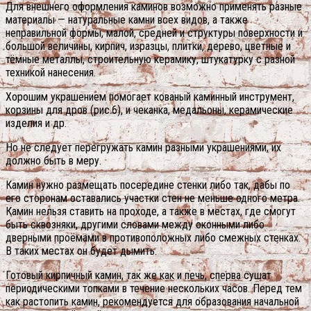
Для внешнего оформления каминов возможно применять разные
материалы — натуральные камни всех видов, а также
неправильной формы, малой, средней и структуры поверхности и
большой величины, кирпич, изразцы, плитки, дерево, цветные и
тёмные металлы, строительную керамику, штукатурку с разной
техникой нанесения.
Хорошим украшением помогает кованый каминный инструмент,
корзины для дров (рис.6), и чеканка, медальоны, керамические
изделия и др.
Но не следует перегружать камин разными украшениями, их
должно быть в меру.
Камин нужно размещать посередине стенки либо так, дабы по
его сторонам оставались участки стен не меньше одного метра.
Камин нельзя ставить на проходе, а также в местах, где смогут
быть сквозняки, другими словами между оконными либо
дверными проёмами в противоположных либо смежных стенках.
В таких местах он будет дымить.
Готовый кирпичный камин, так же как и печь, сперва сушат
периодическими топками в течение нескольких часов. Перед тем
как растопить камин, рекомендуется для образования начальной