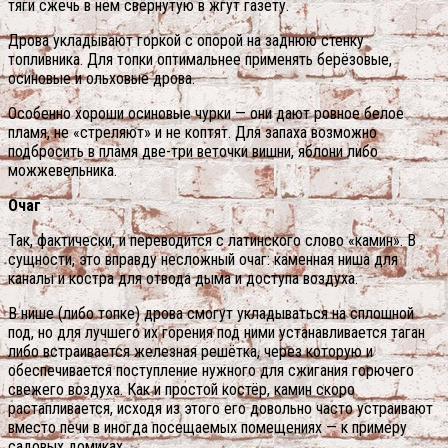
тяги сжечь в нём свёрнутую в жгут газету.
Дрова укладывают горкой с опорой на заднюю стенку
топливника. Для топки оптимальнее применять берёзовые,
осиновые и ольховые дрова.
Особенно хороши осиновые чурки — они дают ровное белое
пламя, не «стреляют» и не коптят. Для запаха возможно
подбросить в пламя две-три веточки вишни, яблони либо
можжевельника.
Очаг
Так, фактически, и переводится с латинского слово «камин». В
сущности, это вправду несложный очаг: каменная ниша для
каналы и костра для отвода дыма и доступа воздуха.
В нише (либо топке) дрова смогут укладываться на сплошной
под, но для лучшего их горения под ними устанавливается таган
либо встраивается железная решётка, через которую и
обеспечивается поступление нужного для сжигания горючего
свежего воздуха. Как и простой костёр, камин скоро
растапливается, исходя из этого его довольно часто устраивают
вместо печи в иногда посещаемых помещениях — к примеру
садовых домиках.