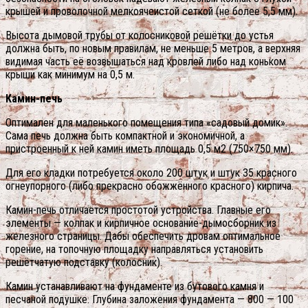
крышей и проволочной мелкоячеистой сеткой (не более 5,5 мм).
Высота дымовой трубы от колосниковой решётки до устья
должна быть, по новым правилам, не меньше 5 метров, а верхняя
видимая часть её возвышаться над кровлей либо над коньком
крыши как минимум на 0,5 м.
Камин-печь
Оптимален для маленького помещения типа «садовый домик».
Сама печь должна быть компактной и экономичной, а
пристроенный к ней камин иметь площадь 0,5 м2 (750×750 мм).
Для его кладки потребуется около 200 штук и штук 35 красного
огнеупорного (либо прекрасно обожжённого красного) кирпича.
Камин-печь отличается простотой устройства. Главные его
элементы — колпак и кирпичное основание-дымосборник из
железного страницы. Дабы обеспечить дровам оптимальное
горение, на топочную площадку направляться установить
решётчатую подставку (колосник).
Камин устанавливают на фундаменте из бутового камня и
песчаной подушке. Глубина заложения фундамента — 800 — 100