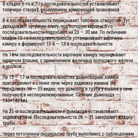
В кладке 6-го и 7-го последовательностей устанавливают
топочную створку, укреплённую армирующей проволокой.
8-й последовательность перекрывает топочное отверстие. Тут
укладывают чугунную плиту, под которую кирпичи 9-го
последовательности подрубают на 20 — 30 мм. По окончании
кладки 10-го последовательности устанавливают варочную
камеру и формируют 11-й — 13-й последовательности.
На 14-м последовательности варочную камеру перекрывают
кирпичом плашмя, с применением железных полосового железа
и уголков.
На 15 — 17-м последовательностях дымосборник камина
присоединяют к стенке печи через задвижку камина. На
порядовках 18 — 25 видно, что дымоход и труба у камина и печи
получаются неспециализированные. Сечение дымохода —
140×140 мм.
На 25-м последовательности в дымоходе устанавливают
задвижку печи. Последовательности 26 — 31 завершают кладку
трубы.
Через потолочное перекрытие трубу выполняют с соблюдением