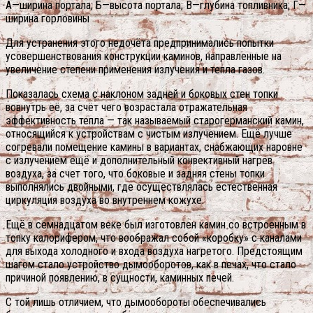
А—ширина портала; Б—высота портала; В—глубина топливника; Г—
ширина горловины
Для устранения этого недочёта предпринимались попытки
усовершенствования конструкции каминов, направленные на
увеличение степени применения излучения и тепла газов.
Показалась схема с наклоном задней и боковых стен топки
вовнутрь её, за счёт чего возрастала отражательная
эффективность тепла — так называемый старогерманский камин,
относящийся к устройствам с чистым излучением. Ещё лучше
согревали помещение камины в вариантах, снабжающих наровне
с излучением ещё и дополнительный конвективный нагрев
воздуха, за счет того, что боковые и задняя стены топки
выполнялись двойными, где осуществлялась естественная
циркуляция воздуха во внутреннем кожухе.
Ещё в семнадцатом веке был изготовлен камин со встроенным в
топку калорифером, что воображал собой «коробку» с каналами
для выхода холодного и входа воздуха нагретого. Предстоящим
шагом стало устройство дымооборотов, как в печах, что стало
причиной появлению, в сущности, каминных печей.
С той лишь отличием, что дымообороты обеспечивались