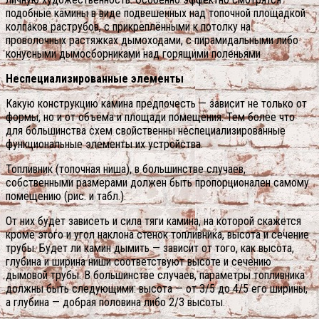
подобные камины в виде подвешенных над топочной площадкой
колпаков раструбов, с прикреплёнными к потолку на
проволочных растяжках дымоходами, с пирамидальными либо
конусными дымосборниками над горящими поленьями
Неспециализированные элементы
Какую конструкцию камина предпочесть — зависит не только от
формы, но и от объёма и площади помещения. Тем более что
для большинства схем свойственны неспециализированные
функциональные элементы их устройства.
Топливник (топочная ниша), в большинстве случаев,
собственными размерами должен быть пропорционален самому
помещению (рис. и табл.).
От них будет зависеть и сила тяги камина, на которой скажется
кроме этого и угол наклона стенок топливника, высота и сечение
трубы. Будет ли камин дымить — зависит от того, как высота,
глубина и ширина ниши соответствуют высоте и сечению
дымовой трубы. В большинстве случаев, параметры топливника
должны быть следующими: высота — от 3/5 до 4/5 его ширины,
а глубина — добрая половина либо 2/3 высоты.