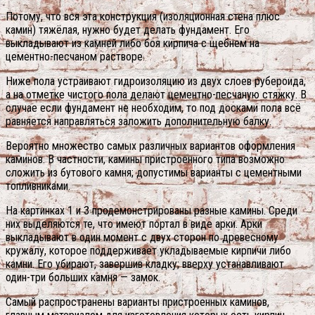
Потому, что вся эта конструкция (изоляционная стена плюс
камин) тяжёлая, нужно будет делать фундамент. Его
выкладывают из камней либо боя кирпича с щебнем на
цементно-песчаном растворе.
Ниже пола устраивают гидроизоляцию из двух слоев рубероида,
а на отметке чистого пола делают цементно-песчаную стяжку. В
случае если фундамент не необходим, то под досками пола всё
равняется направляться заложить дополнительную балку.
Вероятно множество самых различных вариантов оформления
каминов. В частности, камины пристроенного типа возможно
сложить из бутового камня; допустимы варианты с цементными
топливниками.
На картинках 1 и 3 продемонстрированы разные камины. Среди
них выделяются те, что имеют портал в виде арки. Арки
выкладывают в один момент с двух сторон по древесному
кружалу, которое поддерживает укладываемые кирпичи либо
камни. Его убирают, завершив кладку; вверху устанавливают
один-три больших камня — замок.
Самый распространены варианты пристроенных каминов,