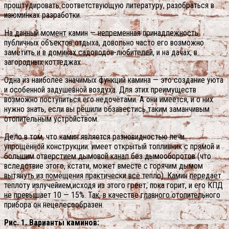
проштудировать соответствующую литературу, разобраться в
изюминках разработки.
На данный момент камин — непременная принадлежность
публичных объектов отдыха, довольно часто его возможно
заметить и в домиках садоводов-любителей, и на дачах, в
загородных коттеджах.
Одна из наиболее значимых функций камина — это создание уюта
и особенной задушевной воздуха. Для этих преимуществ
возможно поступиться его недочётами. А они имеется, и о них
нужно знать, если вы решили обзавестись таким заманчивым
отопительным устройством.
Дело в том, что камин является разновидностью печи
упрощённой конструкции: имеет открытый топливник с прямой и
большим отверстием дымовой канал без дымооборотов (что
вследствие этого, кстати, может вместе с горячим дымом
вытянуть из помещения практически всё тепло). Камин передаёт
теплоту излучейием,исходя из этого греет, пока горит, и его КПД
не превышает 10 — 15%. Так, в качестве главного отопительного
прибора он нецелесообразен.
Рис. 1. Варианты каминов: