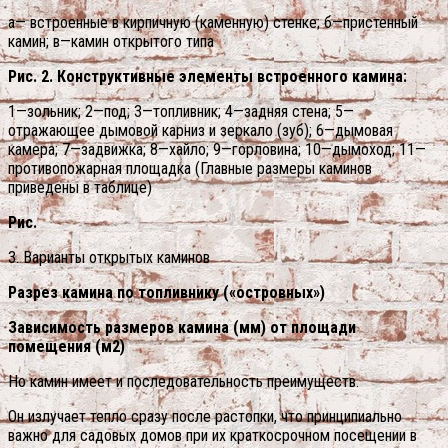
а— встроенные в кирпичную (каменную) стенке; б—пристенный
камин; в—камин открытого типа
Рис. 2. Конструктивные элементы встроенного камина:
1—зольник; 2—под; 3—топливник; 4—задняя стена; 5—
отражающее дымовой карниз и зеркало (зуб); 6—дымовая
камера; 7—задвижка; 8—хайло; 9—горловина; 10—дымоход; 11—
противопожарная площадка (Главные размеры каминов
приведены в таблице)
Рис.
3. Варианты открытых каминов
Разрез камина по топливнику («островных»)
Зависимость размеров камина (мм) от площади
помещения (м2)
Но камин имеет и последовательность преимуществ.
Он излучает тепло сразу после растопки, что принципиально
важно для садовых домов при их краткосрочном посещении в