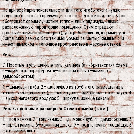
Но при всей привлекательности для того чтобы очага нужно
подчернуть, что его преимущество есть его же недочётом: он
обогревает своим лучистым теплом лишь видимую, близко
расположенную территорию помещения. Этим страдают
простые схемы каминов (рис.), употреблявшиеся, к примеру, в
британских замках. Это так именуемые закрытые камины: они
имеют дымоход и топочное пространство в массиве стенки.
Рис.
7. Простые и улучшенные типы каминов (а—«британская» схема;
б—камин с калорифером; в—каминная печь; г—камин с
дымооборотом):
1 —дымовая труба; 2—калорифер из труб и его размещение в
топливниках (варианты); 3 —канал для ввода холодного воздуха; 4
—выход нагретого воздуха; 5—циркуляционные каналы
Рис. 8. основные размеры и Схема камина (в см.):
1 —под камина; 2—топливник; 3 —дымовой зуб; 4—дымосборник; 5
—портал камина; 6—каминная доска; 7—предтопочная площадка; 8
—железный лист.