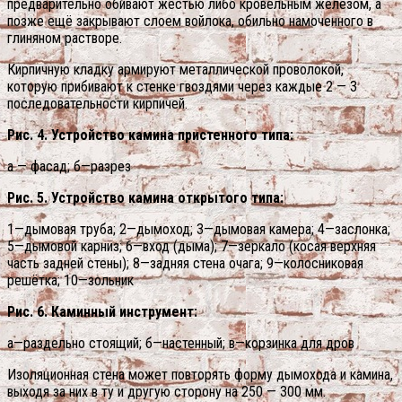
предварительно обивают жестью либо кровельным железом, а
позже ещё закрывают слоем войлока, обильно намоченного в
глиняном растворе.
Кирпичную кладку армируют металлической проволокой,
которую прибивают к стенке гвоздями через каждые 2 — 3
последовательности кирпичей.
Рис. 4. Устройство камина пристенного типа:
a — фасад; б—разрез
Рис. 5. Устройство камина открытого типа:
1—дымовая труба; 2—дымоход; 3—дымовая камера; 4—заслонка;
5—дымовой карниз; 6—вход (дыма); 7—зеркало (косая верхняя
часть задней стены); 8—задняя стена очага; 9—колосниковая
решётка; 10—зольник
Рис. 6. Каминный инструмент:
а—раздельно стоящий; б—настенный; в—корзинка для дров
Изоляционная стена может повторять форму дымохода и камина,
выходя за них в ту и другую сторону на 250 — 300 мм.