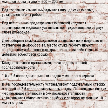
мм, слой песка на дне — 200 — 300 мм.
Под топливник камина выкладывают площадку из кирпича,
установленного на ребро.
Под неё с целью предохранения кирпичной кладки от
проникновения жидкости устанавливают гидроизоляцию из двух
слоёв рубероида
Дымосборник камина соединяется с каналами печи недалеко от
третьего её дымооборо-та. Место стыка герметизируют
посредством асбестового шнура, стеклоткани либо глины с
добавкой асбестовой крошки.
Кладка топочного щитка камина-печи ведётся в такой
последовательности.
1-й и 2-й последовательности кладки — из целого кирпича.
В 3-м последовательности устанавливают поддувальную створку
с опорой на 2-й последовательность кладки. По окончании кладки
4-го последовательности в 5-м последовательности
устанавливают колосниковую решётку с зазором не меньше 10
мм от стенок.