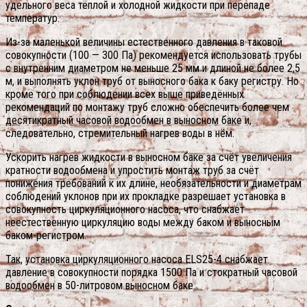
удельного веса тёплой и холодной жидкости при перепаде
температур.
Из-за маленькой величины естественного давления в таковой
совокупности (100 — 300 Па) рекомендуется использовать трубы
с внутренним диаметром не меньше 25 мм и длиной не более 2,5
м, и выполнять уклон труб от выносного бака к баку регистру. Но
кроме того при соблюдении всех выше приведённых
рекомендаций по монтажу труб сложно обеспечить более чем
десятикратный часовой водообмен в выносном баке и,
следовательно, стремительный нагрев воды в нём.
Ускорить нагрев жидкости в выносном баке за счёт увеличения
кратности водообмена и упростить монтаж труб за счёт
понижения требований к их длине, необязательности и диаметрам
соблюдений уклонов при их прокладке разрешает установка в
совокупность циркуляционного насоса, что снабжает
неестественную циркуляцию воды между баком и выносным
баком-регистром.
Так, установка циркуляционного насоса ELS25-4 снабжает
давление в совокупности порядка 1500 Па и стократный часовой
водообмен в 50-литровом выносном баке.