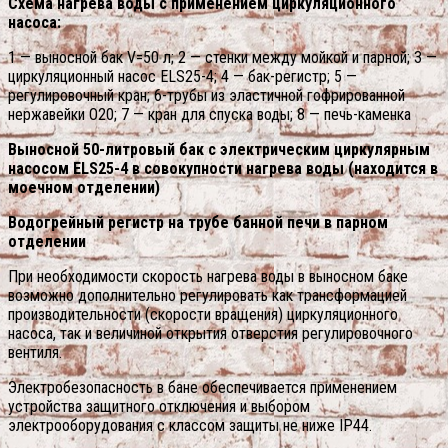
Схема нагрева воды с применением циркуляционного
насоса:
1 — выносной бак V=50 л; 2 — стенки между мойкой и парной; 3 —
циркуляционный насос ELS25-4; 4 — бак-регистр; 5 —
регулировочный кран; 6-трубы из эластичной гофрированной
нержавейки O20; 7 — кран для спуска воды; 8 — печь-каменка
Выносной 50-литровый бак с электрическим циркулярным
насосом ELS25-4 в совокупности нагрева воды (находится в
моечном отделении)
Водогрейный регистр на трубе банной печи в парном
отделении
При необходимости скорость нагрева воды в выносном баке
возможно дополнительно регулировать как трансформацией
производительности (скорости вращения) циркуляционного
насоса, так и величиной открытия отверстия регулировочного
вентиля.
Электробезопасность в бане обеспечивается применением
устройства защитного отключения и выбором
электрооборудования с классом защиты не ниже IP44.