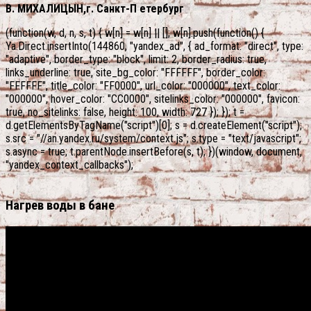
В. МИХАЛИЦЫН,г. Санкт-П етербург
(function(w, d, n, s, t) { w[n] = w[n] || []; w[n].push(function() {
Ya.Direct.insertInto(144860, "yandex_ad", { ad_format: "direct", type:
"adaptive", border_type: "block", limit: 2, border_radius: true,
links_underline: true, site_bg_color: "FFFFFF", border_color:
"FFFFFF", title_color: "FF0000", url_color: "000000", text_color:
"000000", hover_color: "CC0000", sitelinks_color: "000000", favicon:
true, no_sitelinks: false, height: 100, width: 727 }); }); t =
d.getElementsByTagName("script")[0]; s = d.createElement("script");
s.src = "//an.yandex.ru/system/context.js"; s.type = "text/javascript";
s.async = true; t.parentNode.insertBefore(s, t); })(window, document,
"yandex_context_callbacks");
Нагрев воды в бане