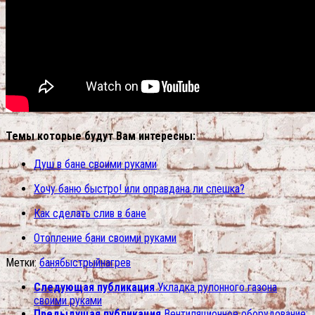
Темы которые будут Вам интересны:
Душ в бане своими руками
Хочу баню быстро! или оправдана ли спешка?
Как сделать слив в бане
Отопление бани своими руками
Метки:
баня
быстрый
нагрев
Следующая публикация
Укладка рулонного газона
своими руками
Предыдущая публикация
Вентиляционное оборудование: