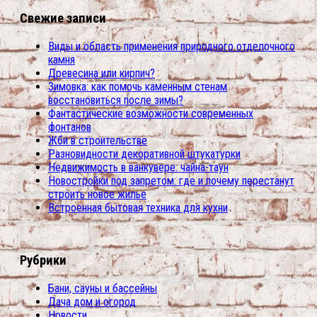
Свежие записи
Виды и область применения природного отделочного
камня
Древесина или кирпич?
Зимовка: как помочь каменным стенам
восстановиться после зимы?
Фантастические возможности современных
фонтанов
Жби в строительстве
Разновидности декоративной штукатурки
Недвижимость в ванкувере: чайна-таун
Новостройки под запретом: где и почему перестанут
строить новое жилье
Встроенная бытовая техника для кухни
Рубрики
Бани, сауны и бассейны
Дача дом и огород
Новости