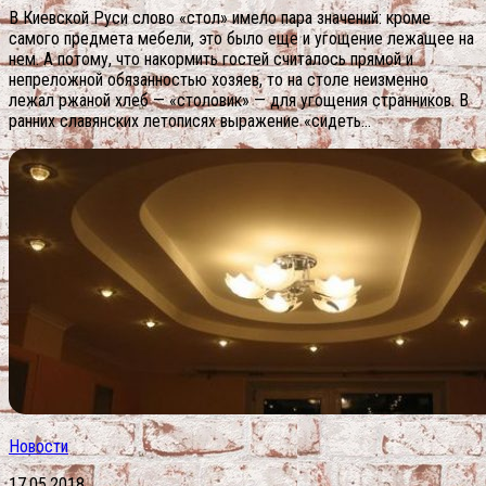
В Киевской Руси слово «стол» имело пара значений: кроме
самого предмета мебели, это было еще и угощение лежащее на
нем. А потому, что накормить гостей считалось прямой и
непреложной обязанностью хозяев, то на столе неизменно
лежал ржаной хлеб — «столовик» — для угощения странников. В
ранних славянских летописях выражение «сидеть...
Новости
17.05.2018