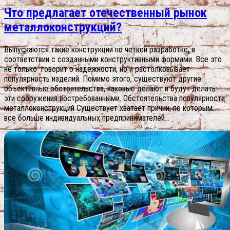
Что предлагает отечественный рынок
металлоконструкций?
Выпускаются такие конструкции по четкой разработке, в
соответствии с созданными конструктивными формами. Все это
не только говорит о надежности, но и растолковывает
популярность изделий. Помимо этого, существуют другие
объективные обстоятельства, каковые делают и будут делать
эти сооружения востребованными. Обстоятельства популярности
металлоконструкций Существует хватает причин, по которым
все больше индивидуальных предпринимателей...