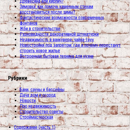
Древесина или кирпич?
Зимовка: как помочь каменным стенам
восстановиться после зимы?
Фантастические возможности современных
фонтанов
Жби в строительстве
Разновидности декоративной штукатурки
Недвижимость в ванкувере: чайна-таун
Новостройки под запретом: где и почему перестанут
строить новое жилье
Встроенная бытовая техника для кухни
Рубрики
Бани, сауны и бассейны
Дача дом и огород
Новости
Про недвижимость
Строительство советы
Строймастерская
Содержание (часть 1)