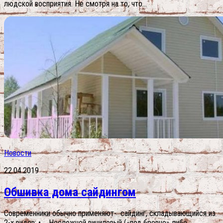
людской восприятия. Не смотря на то, что...
Новости
22.04.2019
Обшивка дома сайдингом
Современники обычно применяют- сайдинг, складывающийся из
2-х видов: • Несложной виниловый («под бревно» либо