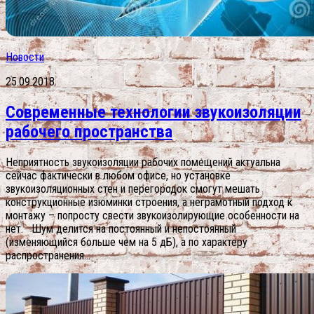
Новости
25.09.2018
Современные технологии звукоизоляции
рабочего пространства
Неприятность звукоизоляции рабочих помещений актуальна
сейчас фактически в любом офисе, но установке
звукоизоляционных стен и перегородок смогут мешать
конструкционные изюминки строения, а неграмотный подход к
монтажу – попросту свести звукоизолирующие особенности на
нет. Шум делится на постоянный и непостоянный
(изменяющийся больше чем на 5 дБ), а по характеру
распространения...