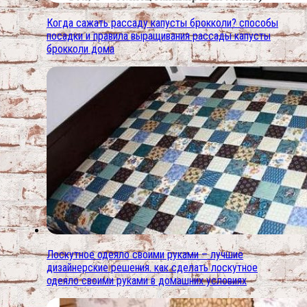
Когда сажать рассаду капусты брокколи? способы
посадки и правила выращивания рассады капусты
брокколи дома
Лоскутное одеяло своими руками – лучшие
дизайнерские решения. как сделать лоскутное
одеяло своими руками в домашних условиях