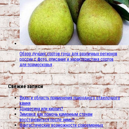
Обзор лучших сортов груш для различных регионов
россии с фото. описание и характеристика сортов
для подмосковья
Свежие записи
Виды и область применения природного отделочного
камня
Древесина или кирпич?
Зимовка: как помочь каменным стенам
восстановиться после зимы?
Фантастические возможности современных