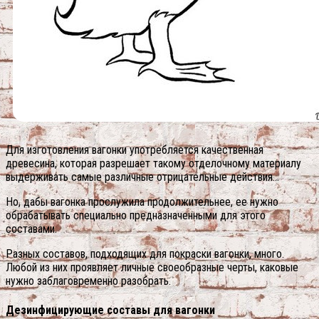
Для изготовления вагонки употребляется качественная
древесина, которая разрешает такому отделочному материалу
выдерживать самые различные отрицательные действия…
Но, дабы вагонка прослужила продолжительнее, ее нужно
обрабатывать специально предназначенными для этого
составами.
Разных составов, подходящих для покраски вагонки, много.
Любой из них проявляет личные своеобразные черты, каковые
нужно заблаговременно разобрать.
Дезинфицирующие составы для вагонки