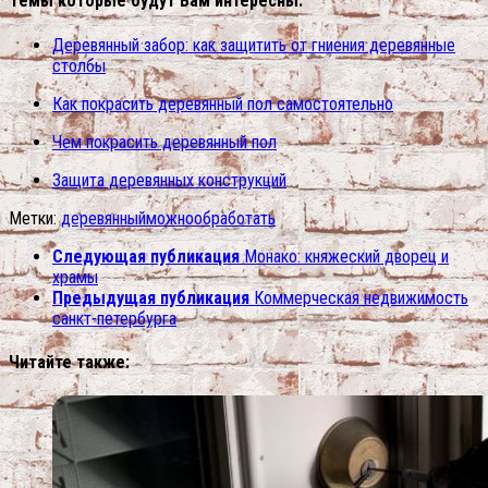
Темы которые будут Вам интересны:
Деревянный забор: как защитить от гниения деревянные
столбы
Как покрасить деревянный пол самостоятельно
Чем покрасить деревянный пол
Защита деревянных конструкций
Метки:
деревянный
можно
обработать
Следующая публикация
Монако: княжеский дворец и
храмы
Предыдущая публикация
Коммерческая недвижимость
санкт-петербурга
Читайте также: