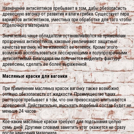
Назначение антисептиков пребывает в том, дабы обезопасисть
древесную вагонку от развития и влаги грибка. Существует пара
вариантов антисептиков, уместных при обработке для того чтобы
отделочного материала.
Значительно чаще обладатели останавливаются на применении
прозрачных антисептиков, каковые увеличивают защитные
качества вагонки, но не изменяют ее оттенок. Кроме этого
возможно воспользоваться лессирующими и полупрозрачными
антисептиками.
Благодаря им получается выделить фактуру
древесины, сделать ее более выраженной.
Масляные краски для вагонки
При применении масляных красок вагонку также возможно
отлично обезопасисть от жидкости. Преимущество таких
растворов пребывает в том, что они превосходно впитываются
древесиной. Действительно, высыхать подобный состав будет не
меньше 24 часов.
Кое-какие масляные краски требуют для подсыхания целую
семь дней. Другими словами заметить итог окажется не сразу
после нанесения материала.