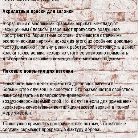
Акрилатные краски для вагонки
В сравнении с масляными красками акрилатные владеют
насыщенным блеском, разрешают пропускать воздушное
пространство. Акрилатные составы отличаются отличными
экологическими чертями, исходя из этого их особенно довольно
часто применяют при внутренних работах. Влагостойкость данной
краски также велика, исходя из этого ее возможно применять
для обработки вагонки в помещениях с мокрым воздухом.
Лаковые покрытия для вагонки
Применять лак в целях обработки древесной вагонки в
большинстве случаев не советуют. Это разъясняется свойством
лака создавать на поверхности древесины
воздухонепроницаемый слой. Но, в случае если для помещения
характерна качественная вентиляция, таковой вариант в полной
мере уместен.
Лишь нужно применять прозрачный лак, потому, что матовые
составы скрывают прекрасную фактуру дерева.