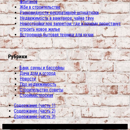
фонтанов
Жби в строительстве
Разновидности декоративной штукатурки
Недвижимость в ванкувере: чайна-таун
Новостройки под запретом: где и почему перестанут
строить новое жилье
Встроенная бытовая техника для кухни
Рубрики
Бани, сауны и бассейны
Дача дом и огород
Новости
Про недвижимость
Строительство советы
Строймастерская
Содержание (часть 1)
Содержание (часть 2)
Содержание (часть 3)
Сфера строительства © 2026. Все права защищены.