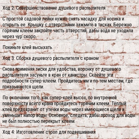
Ход 2: Совершенствование душевого распылителя
С простой садовой лейки нужно снять насадку для носика и
открыть ее. Крышку с отверстиями зажмите в тисках. Бережно
горячим клеем закройте часть отверстий, дабы вода не уходила
через чур скоро.
Покиньте клей высыхать.
Ход 3: Сборка душевого распылителя с краном
Снова применяя тиски для удобства, воронку от душевого
распылителя засуньте в кран от канистры. Склейте эти
подробности супер-клеем. Пройдитесь им и по тем местам, где
показываются щели.
По окончании того, как супер-клей высох, по внутренней
поверхности всего крана пройдитесь горячим клеем. Тёплый
клей предохранит от утечки воды через имеющиеся щели и
уменьшит напор воды.
Основное, следить, дабы проход для воды
не был полностью перекрыт клеем.
Ход 4: Изготовление строп для подвешивания