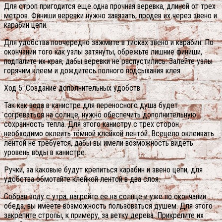
Для строп пригодится еще одна прочная веревка, длиной от трех
метров. Финиши веревки нужно завязать, продев их через звено и
карабин цепи.
Для удобства поочередно зажмите в тисках звено и карабин. По
окончании того как узлы затянуты, обрежьте лишние финиши,
подпалите их края, дабы веревки не распустились. Залейте узлы
горячим клеем и дождитесь полного подсыхания клея.
Ход 5: Создание дополнительных удобств
Так как вода в канистре для переносного душа будет
согреваться на солнце, нужно обеспечить дополнительную
сохранность тепла. Для этого канистру с трех сторон
необходимо оклеить тёмной клейкой лентой. Всецело оклеивать
лентой не требуется, дабы вы имели возможность видеть
уровень воды в канистре.
Ручки, за каковые будут крепиться карабин и звено цепи, для
удобства обмотайте клейкой лентой в два слоя.
Собрав воду с утра, нагрейте ее на солнце и уже по окончании
обеда, вы имеете возможность пользоваться душем. Для этого
закрепите стропы, к примеру, за ветку дерева. Прикрепите их