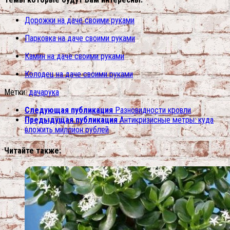
Дорожки на даче своими руками
Парковка на даче своими руками
Камин на даче своими руками
Колодец на даче своими руками
Метки:
дача
рука
Следующая публикация
Разновидности кровли
Предыдущая публикация
Антикризисные метры: куда
вложить миллион рублей
Читайте также: