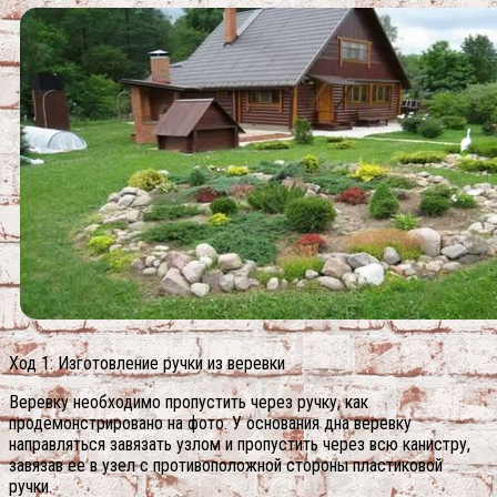
Ход 1: Изготовление ручки из веревки
Веревку необходимо пропустить через ручку, как
продемонстрировано на фото. У основания дна веревку
направляться завязать узлом и пропустить через всю канистру,
завязав ее в узел с противоположной стороны пластиковой
ручки.