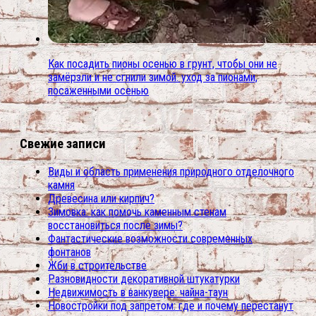
Как посадить пионы осенью в грунт, чтобы они не
замёрзли и не сгнили зимой. уход за пионами,
посаженными осенью
Свежие записи
Виды и область применения природного отделочного
камня
Древесина или кирпич?
Зимовка: как помочь каменным стенам
восстановиться после зимы?
Фантастические возможности современных
фонтанов
Жби в строительстве
Разновидности декоративной штукатурки
Недвижимость в ванкувере: чайна-таун
Новостройки под запретом: где и почему перестанут