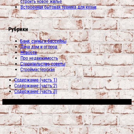
строить новое жилье
Встроенная бытовая техника для кухни
Рубрики
Бани, сауны и бассейны
Дача дом и огород
Новости
Про недвижимость
Строительство советы
Строймастерская
Содержание (часть 1)
Содержание (часть 2)
Содержание (часть 3)
Сфера строительства © 2026. Все права защищены.