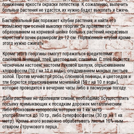
понижению яркости окраски лепестков. К сожалению, вылечить
больные растения не удастся, их нужно будет выкопать и сжечь.
Бактериальный рак поражает клубни растения, и найти его
возможно при осеней выкопке георгин. Он проявляется
образованием на корневой шейке больных растений некрасивых
наростов и почек размером до 12 см. Пораженные клубни кроме
этого нужно сжигать.
Кроме этого георгины смогут поражаться вредителями:
слюнявой пенницей, тлей, цветоедами, слизнями. С тлей борются
чесночным настоем, настоем луковой шелухи, опрыскиванием
хлорофосом (10 г на 10 л воды), опудриванием мокрых листьев
золой. Против мучнистой росы, слюнявой пенницы, и цветоедов и
тли борются опрыскиванием мочевиной (50 г на 10 л воды),
которое проводится в вечерние часы либо в пасмурную погоду.
Дабы растение не одолевали слизни, необходимо осуществлять
посыпку примыкающих к посадкам дорожек металлическим
либо бронзовым купоросом, которых на 1 кв. метр
употребляется до 10 гр., либо суперфосфатом (30 гр. на 1 кв.
метр). Кроме этого возможно обрабатывать листья 10%-ным
отваром стручкового перца.