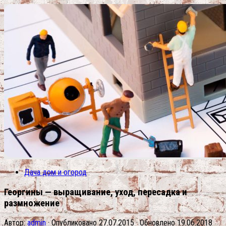
Дача дом и огород
Георгины — выращивание, уход, пересадка и
размножение
Автор:
admin
· Опубликовано
27.07.2015
· Обновлено
19.06.2018