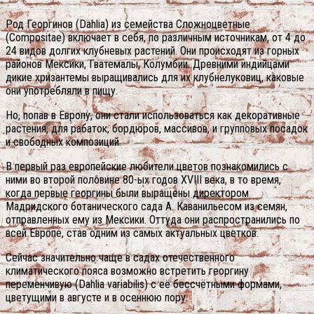
Род Георгинов (Dahlia) из семейства Сложноцветные
(Compositae) включает в себя, по различным источникам, от 4 до
24 видов долгих клубневых растений. Они происходят из горных
районов Мексики, Гватемалы, Колумбии. Древними индийцами
дикие хризантемы выращивались для их клубнелуковиц, каковые
они употребляли в пищу.
Но, попав в Европу, они стали использоваться как декоративные
растения, для рабаток, бордюров, массивов, и групповых посадок
и свободных композиций.
В первый раз европейские любители цветов познакомились с
ними во второй половине 80-ых годов XVIII века, в то время,
когда первые георгины были выращены директором
Мадридского ботанического сада А. Каванильесом из семян,
отправленных ему из Мексики. Оттуда они распространились по
всей Европе, став одним из самых актуальных цветков.
Сейчас значительно чаще в садах отечественного
климатического пояса возможно встретить георгину
переменчивую (Dahlia variabilis) с её бессчётными формами,
цветущими в августе и в осеннюю пору.