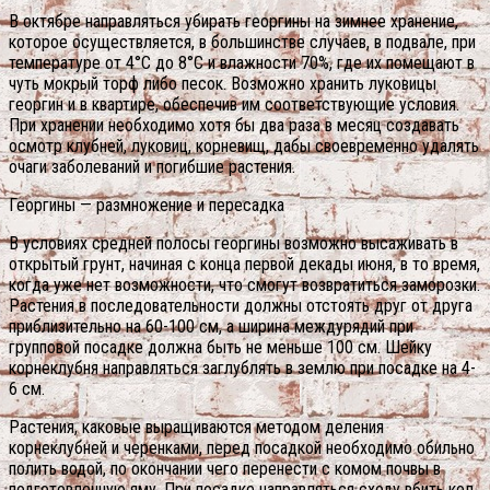
В октябре направляться убирать георгины на зимнее хранение,
которое осуществляется, в большинстве случаев, в подвале, при
температуре от 4°С до 8°С и влажности 70%, где их помещают в
чуть мокрый торф либо песок. Возможно хранить луковицы
георгин и в квартире, обеспечив им соответствующие условия.
При хранении необходимо хотя бы два раза в месяц создавать
осмотр клубней, луковиц, корневищ, дабы своевременно удалять
очаги заболеваний и погибшие растения.
Георгины — размножение и пересадка
В условиях средней полосы георгины возможно высаживать в
открытый грунт, начиная с конца первой декады июня, в то время,
когда уже нет возможности, что смогут возвратиться заморозки.
Растения в последовательности должны отстоять друг от друга
приблизительно на 60-100 см, а ширина междурядий при
групповой посадке должна быть не меньше 100 см. Шейку
корнеклубня направляться заглублять в землю при посадке на 4-
6 см.
Растения, каковые выращиваются методом деления
корнеклубней и черенками, перед посадкой необходимо обильно
полить водой, по окончании чего перенести с комом почвы в
подготовленную яму. При посадке направляться сходу вбить кол