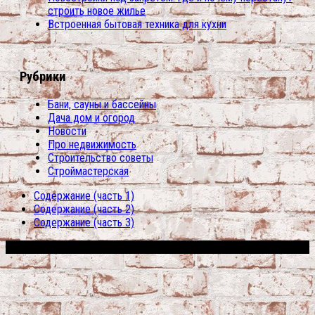
строить новое жилье
Встроенная бытовая техника для кухни
Рубрики
Бани, сауны и бассейны
Дача дом и огород
Новости
Про недвижимость
Строительство советы
Строймастерская
Содержание (часть 1)
Содержание (часть 2)
Содержание (часть 3)
Сфера строительства © 2026. Все права защищены.