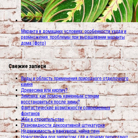
Маранта в домашних условиях: особенности ухода и
размножения. проблемы при выращивании маранты
дома (фото)
Свежие записи
Виды и область применения природного отделочного
камня
Древесина или кирпич?
Зимовка: как помочь каменным стенам
восстановиться после зимы?
Фантастические возможности современных
фонтанов
Жби в строительстве
Разновидности декоративной штукатурки
Недвижимость в ванкувере: чайна-таун
Новостройки под запретом: где и почему перестанут