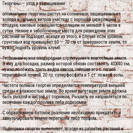
Георгины — уход и выращивание
оптимальнее георгины растут на солнечных, защищенных от
холода и сильных ветров участках с хорошей циркуляцией
воздуха, каковые освещаются солнцем не меньше 6 часов в
сутки. Низкие и заболоченные места для разведения этих
растений не подходят, исходя из этого, в случае если уровень
грунтовых вод превышает 60 — 70 см от поверхности земли, то
нужно поднять уровень клумб.
Георгинам нужна плодородная структурная и влагоемкая земля.
В яму для посадки, размер которой обязан составлять 40X40 см,
нужно положить треть ведра навоза, смешав его с легкой
перегнойной почвой, 20 гр. суперфосфата и 1 ст. ложкой золы.
Частота поливов георгин определяется температурой внешней
среды и влажностью земли. Во время вегетации земля должна
быть рыхлой и чистой от сорняков. Рыхлить ее направляться по
окончании каждого полива либо подкормки.
С образованием бутонов рыхление необходимо прекратить и
замульчировать землю перегноем либо торфом.
Подкормки георгин выполняют, исходя из развития растений и