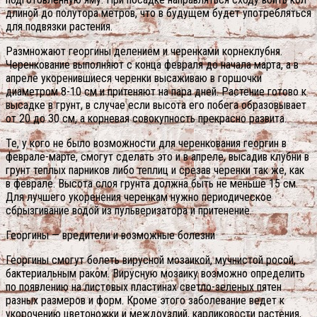
длиной до полутора метров, что в будущем будет употребляться
для подвязки растения.
Размножают георгины делением и черенками корнеклубня.
Черенкование выполняют с конца февраля до начала марта, а в
апреле укоренившиеся черенки высаживаю в горшочки
диаметром 8-10 см и притеняют на пара дней. Растение готово к
высадке в грунт, в случае если высота его побега образовывает
от 20 до 30 см, а корневая совокупность прекрасно развита.
Те, у кого не было возможности для черенкования георгин в
феврале-марте, смогут сделать это и в апреле, высадив клубни в
грунт теплых парников либо теплиц и срезав черенки так же, как
в феврале. Высота слоя грунта должна быть не меньше 15 см.
Для лучшего укоренения черенкам нужно периодическое
сбрызгивание водой из пульверизатора и притенение.
Георгины — вредители и возможные болезни
Георгины смогут болеть вирусной мозаикой, мучнистой росой,
бактериальным раком. Вирусную мозаику возможно определить
по появлению на листовых пластинах светло-зеленых пятен
разных размеров и форм. Кроме этого заболевание ведет к
укорочению цветоножки и междоузлий, карликовости растения,