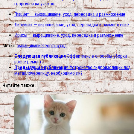
георгинов на участке
Гиацинт — выращивание, уход, пересадка и размножение
Лилейник — выращивание, уход, пересадка и размножение
Ирисы — выращивание, уход, пересадка и размножение
Метки:
выращивание
георгин
уход
Следующая публикация
Эффективные способы уборки
после ремонта
Предыдущая публикация
Устройство гидроизоляции под
металлочерепицу. необходимо ли?
Читайте также: