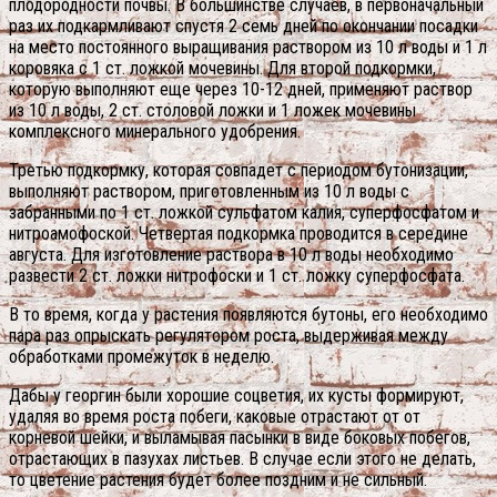
плодородности почвы. В большинстве случаев, в первоначальный
раз их подкармливают спустя 2 семь дней по окончании посадки
на место постоянного выращивания раствором из 10 л воды и 1 л
коровяка с 1 ст. ложкой мочевины. Для второй подкормки,
которую выполняют еще через 10-12 дней, применяют раствор
из 10 л воды, 2 ст. столовой ложки и 1 ложек мочевины
комплексного минерального удобрения.
Третью подкормку, которая совпадет с периодом бутонизации,
выполняют раствором, приготовленным из 10 л воды с
забранными по 1 ст. ложкой сульфатом калия, суперфосфатом и
нитроамофоской. Четвертая подкормка проводится в середине
августа. Для изготовление раствора в 10 л воды необходимо
развести 2 ст. ложки нитрофоски и 1 ст. ложку суперфосфата.
В то время, когда у растения появляются бутоны, его необходимо
пара раз опрыскать регулятором роста, выдерживая между
обработками промежуток в неделю.
Дабы у георгин были хорошие соцветия, их кусты формируют,
удаляя во время роста побеги, каковые отрастают от от
корневой шейки, и выламывая пасынки в виде боковых побегов,
отрастающих в пазухах листьев. В случае если этого не делать,
то цветение растения будет более поздним и не сильный.