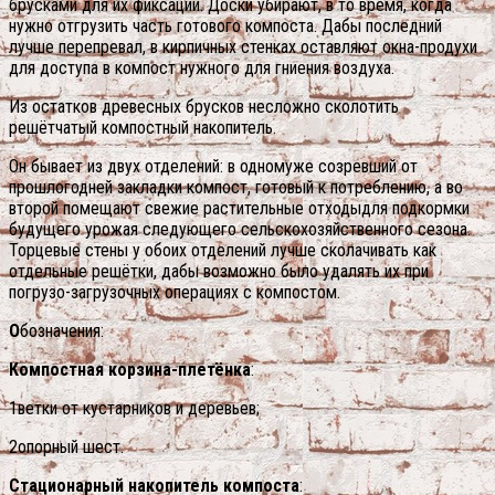
брусками для их фиксации. Доски убирают, в то время, когда
нужно отгрузить часть готового компоста. Дабы последний
лучше перепревал, в кирпичных стенках оставляют окна-продухи
для доступа в компост нужного для гниения воздуха.
Из остатков древесных брусков несложно сколотить
решётчатый компостный накопитель.
Он бывает из двух отделений: в одномуже созревший от
прошлогодней закладки компост, готовый к потреблению, а во
второй помещают свежие растительные отходыдля подкормки
будущего урожая следующего сельскохозяйственного сезона.
Торцевые стены у обоих отделений лучше сколачивать как
отдельные решётки, дабы возможно было удалять их при
погрузо-загрузочных операциях с компостом.
О
бозначения:
Компостная корзина-плетёнка
:
1ветки от кустарников и деревьев;
2опорный шест.
Стационарный накопитель компоста
: