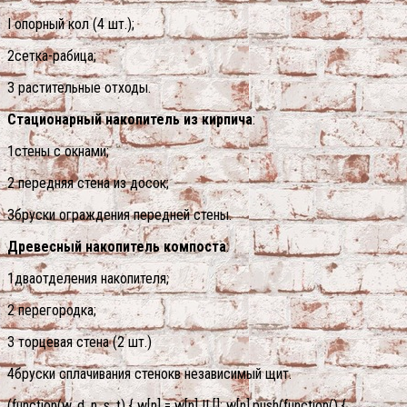
I опорный кол (4 шт.);
2сетка-рабица;
3 растительные отходы.
Стационарный накопитель из кирпича
:
1стены с окнами;
2 передняя стена из досок;
3бруски ограждения передней стены.
Древесный накопитель компоста
:
1дваотделения накопителя;
2 перегородка;
3 торцевая стена (2 шт.)
4бруски сплачивания стенокв независимый щит.
(function(w, d, n, s, t) { w[n] = w[n] || []; w[n].push(function() {