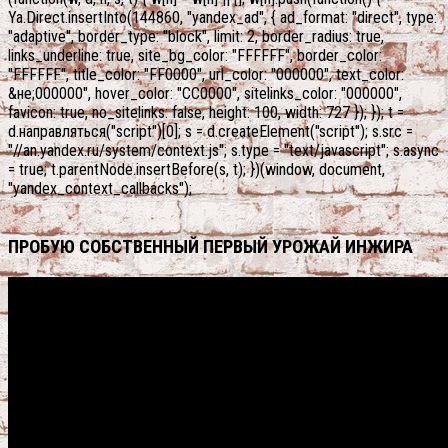
Ya.Direct.insertInto(144860, "yandex_ad", { ad_format: "direct", type:
"adaptive", border_type: "block", limit: 2, border_radius: true,
links_underline: true, site_bg_color: "FFFFFF", border_color:
"FFFFFF", title_color: "FF0000", url_color: "000000", text_color:
&не;000000", hover_color: "CC0000", sitelinks_color: "000000",
favicon: true, no_sitelinks: false, height: 100, width: 727 }); }); t =
d.направляться("script")[0]; s = d.createElement("script"); s.src =
"//an.yandex.ru/system/context.js"; s.type = "text/javascript"; s.async
= true; t.parentNode.insertBefore(s, t); })(window, document,
"yandex_context_callbacks");
ПРОБУЮ СОБСТВЕННЫЙ ПЕРВЫЙ УРОЖАЙ ИНЖИРА