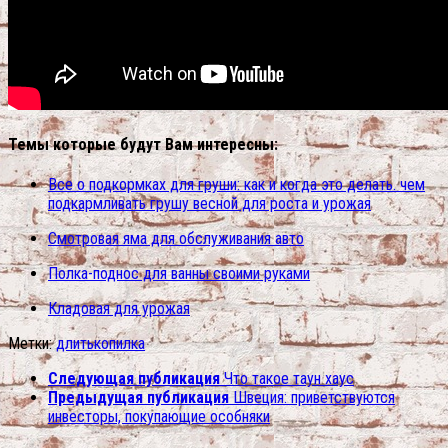
Темы которые будут Вам интересны:
Все о подкормках для груши: как и когда это делать. чем
подкармливать грушу весной для роста и урожая
Смотровая яма для обслуживания авто
Полка-поднос для ванны своими руками
Кладовая для урожая
Метки:
длить
копилка
Следующая публикация
Что такое таун хаус
Предыдущая публикация
Швеция: приветствуются
инвесторы, покупающие особняки