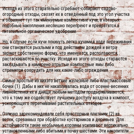
Исходя из этого старательно сгребают-собирают садово-
огородные отходы, свозят их в отведённый под это угол участка
и образуют тут так именуемые компостные кучи, в которых
подобные накопления неспешно перепреют и превратятся в
питательное органическое удобрение.
Но, в случае если кучи покинуть легко кучами,в ходе переживания
они становятся рыхлыми и под действием дождей и ветра
теряют собственную форму, что именуется, расползаются,
растаскиваются по участку. Исходя из этого отходы стараются
закладывать в намерено отрытые компостные ямы либо
стремятся соорудить для них какие-либо ограждения.
Самые простые из нихэто ветхие железные либо пластмассовые
бочки (1). Дабы в них не накапливалась вода от осенне-весенних
ливнейстенки их и днище любым методом продырявливаются,
что к тому же содействует лучшему доступу воздуха в компост,
ускоряющего перегнивание растительных отходов.
Отлично зарекомендовали себя просторные плетёнки (2) из
веток, срезанных при обработке кустарников и деревьев. Для
устойчивости такие необычные корзины усиливают вертикально
установленными либо вбитыми в почву шестами. Эти накопители