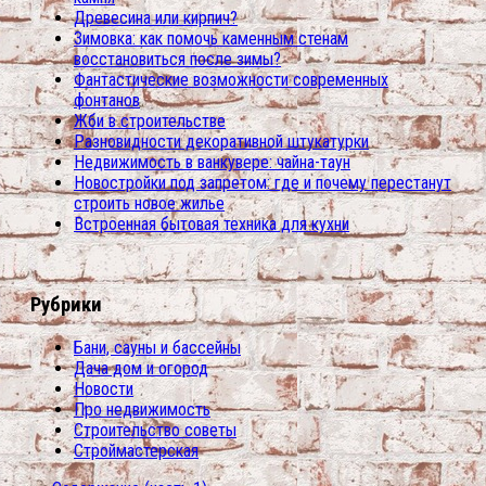
Древесина или кирпич?
Зимовка: как помочь каменным стенам
восстановиться после зимы?
Фантастические возможности современных
фонтанов
Жби в строительстве
Разновидности декоративной штукатурки
Недвижимость в ванкувере: чайна-таун
Новостройки под запретом: где и почему перестанут
строить новое жилье
Встроенная бытовая техника для кухни
Рубрики
Бани, сауны и бассейны
Дача дом и огород
Новости
Про недвижимость
Строительство советы
Строймастерская