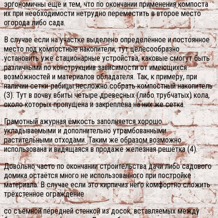
эргономичны ещё и тем, что по окончании применения компоста
их при необходимости нетрудно переместить в второе место
огорода либо сада.
В случае если на участке выделено определённое и постоянное
место под компостные накопители, тут целесообразно
установить уже стационарные устройства, каковые смогут быть
различными по конструкциив зависимости от имеющихся
возможностей и материалов обладателя. Так, к примеру, при
наличии сетки-рабицы несложно собрать компостный накопитель
(3). Тут в почву вбиты четыре древесных (либо трубчатых) кола,
около которых пропущена и закреплена на них же сетка.
Грамотный ажурная ёмкость заполняется хорошо
укладываемыми и дополнительно утрамбованными
растительными отходами. Таким же образом возможно
использована и видящаяся в продаже железная решётка (4).
Довольно часто по окончании строительства дачи либо садового
домика остаётся много не использованного при постройке
материала. В случае если это кирпичиз него комфортно сложить
трёхстенное ограждение
со съёмной передней стенкой из досок, вставляемых между