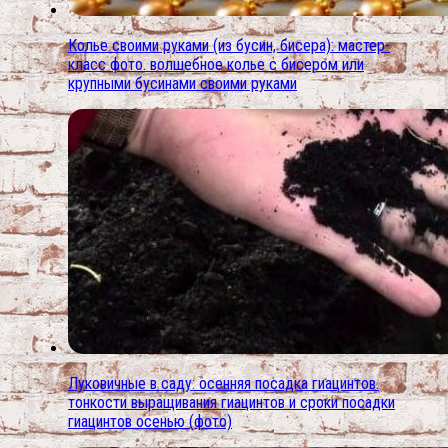
Колье своими руками (из бусин, бисера): мастер-
класс фото. волшебное колье с бисером или
крупными бусинами своими руками
Луковичные в саду: осенняя посадка гиацинтов.
тонкости выращивания гиацинтов и сроки посадки
гиацинтов осенью (фото)