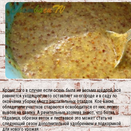
Кроме того в случае если осень была не весьма щедрой, всё
равняется уходящее лето оставляет на огороде и в саду по
окончании уборки много растительных отходов. Кое-какие
обладатели участков стараются освободиться от них, легко
вывозя на свалку. А рачительные хозяева знают, что ботва,
падалица, обрезки веток и листвавсё это может стать на
следующий сезон дополнительной удобрением и подкормкой
для нового урожая.