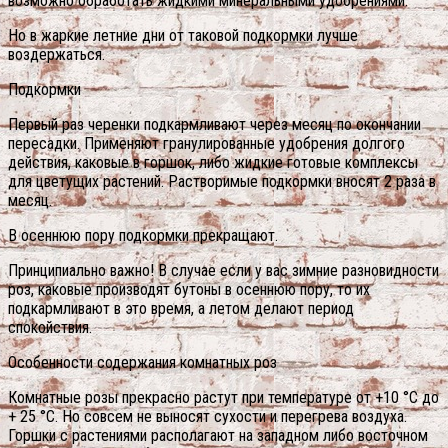
возможно обработать жидкими минеральными удобрениями.
Но в жаркие летние дни от таковой подкормки лучше
воздержаться.
Подкормки
Первый раз черенки подкармливают через месяц по окончании
пересадки. Применяют гранулированные удобрения долгого
действия, каковые в горшок, либо жидкие готовые комплексы
для цветущих растений. Растворимые подкормки вносят 2 раза в
месяц.
В осеннюю пору подкормки прекращают.
Принципиально важно! В случае если у вас зимние разновидности
роз, каковые производят бутоны в осеннюю пору, то их
подкармливают в это время, а летом делают период
спокойствия.
Особенности содержания комнатных роз
Комнатные розы прекрасно растут при температуре от +10 °С до
+ 25 °С. Но совсем не выносят сухости и перегрева воздуха.
Горшки с растениями располагают на западном либо восточном