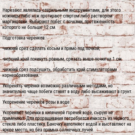
Нарезают являлись стерильными инструментами, для этого
ножницы либо нож протирают спиртом либо раствором
марганцовки. Выбирают побег с почками, протяженность
которого не больше 12 см.
Подготовка черенков:
•нижний срез сделать косым и прямо под почкой;
•верхний край покинуть ровным, срезать выше почки на 1 см.
•нижний срез подсушить, обработать край стимуляторами
корнеобразования.
Укоренять черенки возможно различными методами, но
значительно чаще побеги ставят в воду либо высаживают в грунт.
Укоренение черенков розы в воде
Укореняют черенки в кипяченой горячей воде, сырую не
применяют. Для проращивания потребуется емкость из чёрного
стекла либо пластика. Баночку наполняют водой и выставляют на
яркое место, но без прямых солнечных лучей.