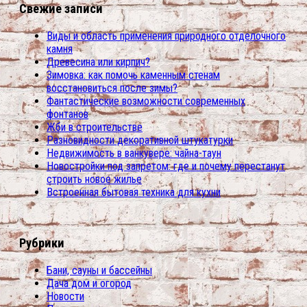
Свежие записи
Виды и область применения природного отделочного
камня
Древесина или кирпич?
Зимовка: как помочь каменным стенам
восстановиться после зимы?
Фантастические возможности современных
фонтанов
Жби в строительстве
Разновидности декоративной штукатурки
Недвижимость в ванкувере: чайна-таун
Новостройки под запретом: где и почему перестанут
строить новое жилье
Встроенная бытовая техника для кухни
Рубрики
Бани, сауны и бассейны
Дача дом и огород
Новости