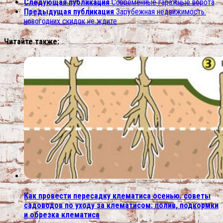
Следующая публикация
Современные гаражные ворота
Предыдущая публикация
Зарубежная недвижимость:
новогодних скидок не ждите
Читайте также:
Как провести пересадку клематиса осенью. советы
садоводов по уходу за клематисом: полив, подкормки
и обрезка клематиса