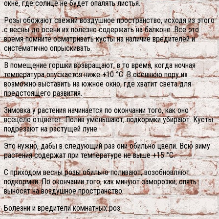
окне, где солнце не будет опалять листья.
Розы обожают свежий воздушное пространство, исходя из этого
с весны до осени их полезно содержать на балконе. Все это
время помните осматривать кусты на наличие вредителей и
систематично опрыскивать.
В помещение горшки возвращают, в то время, когда ночная
температура опускается ниже +10 °С. В осеннюю пору их
возможно выставить на южное окно, где хватит света для
предстоящего развития.
Зимовка у растения начинается по окончании того, как оно
всецело отцветет. Полив уменьшают, подкормки убирают. Кусты
подрезают на растущей луне.
Это нужно, дабы в следующий раз они обильно цвели. Всю зиму
растения содержат при температуре не выше +15 °С.
С приходом весны розы обильно поливают, возобновляют
подкормки. По окончании того, как минуют заморозки, опять
выносят на воздушное пространство.
Болезни и вредители комнатных роз