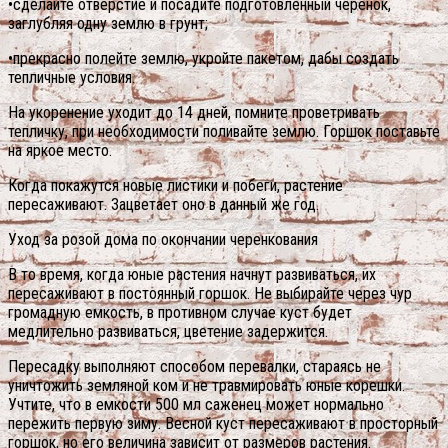
•сделайте отверстие и посадите подготовленный черенок,
заглубляя одну землю в грунт;
•прекрасно полейте землю, укройте пакетом, дабы создать
тепличные условия.
На укоренение уходит до 14 дней, помните проветривать
тепличку, при необходимости поливайте землю. Горшок поставьте
на яркое место.
Когда покажутся новые листики и побеги, растение
пересаживают. Зацветает оно в данный же год.
Уход за розой дома по окончании черенкования
В то время, когда юные растения начнут развиваться, их
пересаживают в постоянный горшок. Не выбирайте через чур
громадную емкость, в противном случае куст будет
медлительно развиваться, цветение задержится.
Пересадку выполняют способом перевалки, стараясь не
уничтожить земляной ком и не травмировать юные корешки.
Учтите, что в емкости 500 мл саженец может нормально
пережить первую зиму. Весной куст пересаживают в просторный
горшок, но его величина зависит от размеров растения.