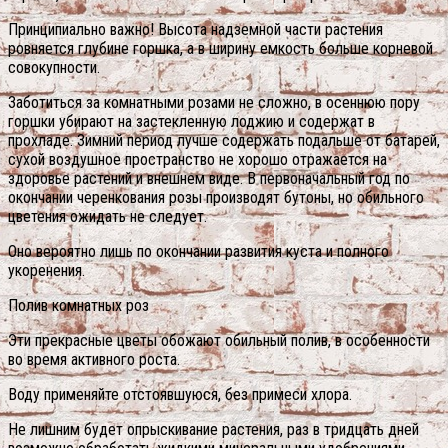
Принципиально важно! Высота надземной части растения
ровняется глубине горшка, а в ширину емкость больше корневой
совокупности.
Заботиться за комнатными розами не сложно, в осеннюю пору
горшки убирают на застекленную лоджию и содержат в
прохладе. Зимний период лучше содержать подальше от батарей,
сухой воздушное пространство не хорошо отражается на
здоровье растений и внешнем виде. В первоначальный год по
окончании черенкования розы производят бутоны, но обильного
цветения ожидать не следует.
Оно вероятно лишь по окончании развития куста и полного
укоренения.
Полив комнатных роз
Эти прекрасные цветы обожают обильный полив, в особенности
во время активного роста.
Воду применяйте отстоявшуюся, без примеси хлора.
Не лишним будет опрыскивание растения, раз в тридцать дней