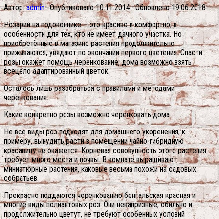
Автор:
admin
· Опубликовано
10.11.2014
· Обновлено
19.06.2018
Розарий на подоконнике – это красиво и комфортно, в
особенности для тех, кто не имеет дачного участка. Но
приобретённые в магазине растения продолжительно
приживаются, увядают по окончании первого цветения. Спасти
розы окажет помощь черенкование, дома возможно взять
всецело адаптированный цветок.
Осталось лишь разобраться с правилами и методами
черенкования.
Какие конкретно розы возможно черенковать дома
Не все виды роз подходят для домашнего укоренения, к
примеру, вынудить расти в помещении чайно-гибридную
красавицу не окажется. Корневая совокупность этого растения
требует много места и почвы. В комнате выращивают
миниатюрные растения, каковые весьма похожи на садовых
собратьев.
Прекрасно поддаются черенкованию бенгальская красная и
многие виды полиантовых роз. Они некапризные, обильно и
продолжительно цветут, не требуют особенных условий