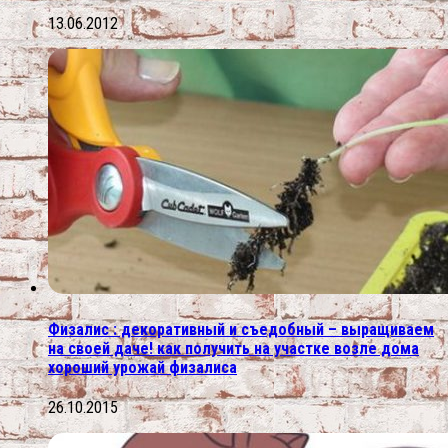
13.06.2012
Физалис : декоративный и съедобный – выращиваем
на своей даче! как получить на участке возле дома
хороший урожай физалиса
26.10.2015