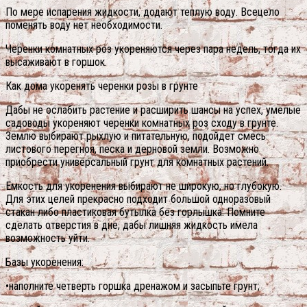
По мере испарения жидкости, додают теплую воду. Всецело
поменять воду нет необходимости.
Черенки комнатных роз укореняются через пара недель, тогда их
высаживают в горшок.
Как дома укоренять черенки розы в грунте
Дабы не ослабить растение и расширить шансы на успех, умелые
садоводы укореняют черенки комнатных роз сходу в грунте.
Землю выбирают рыхлую и питательную, подойдет смесь
листового перегноя, песка и дерновой земли. Возможно
приобрести универсальный грунт для комнатных растений.
Емкость для укоренения выбирают не широкую, но глубокую.
Для этих целей прекрасно подходит большой одноразовый
стакан либо пластиковая бутылка без горлышка. Помните
сделать отверстия в дне, дабы лишняя жидкость имела
возможность уйти.
Базы укоренения:
•наполните четверть горшка дренажом и засыпьте грунт;