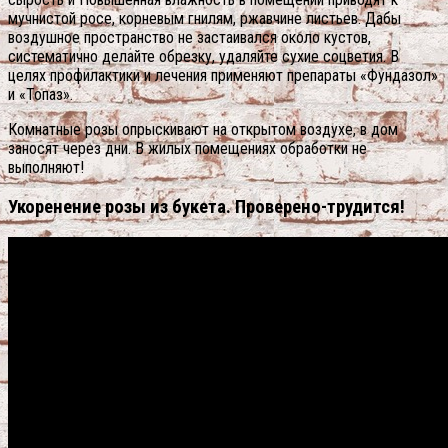
мучнистой росе, корневым гнилям, ржавчине листьев. Дабы
воздушное пространство не застаивался около кустов,
систематично делайте обрезку, удаляйте сухие соцветия. В
целях профилактики и лечения применяют препараты «Фундазол»
и «Топаз».
Комнатные розы опрыскивают на открытом воздухе, в дом
заносят через дни. В жилых помещениях обработки не
выполняют!
Укоренение розы из букета. Проверено-трудится!