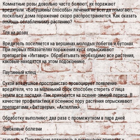
Комнатные розы довольно часто болеют, их поражают
вредители. «Бабушкины способы» лечения не всегда помогают,
поскольку дома поражение скоро распространяется. Как оказать
помощь ослабленному растению?
Тля на розах
Вредитель поселяется на вершинах молодых побегов и бутонах.
При первых показателях поражения куст опрыскивают
препаратом «Интавир». Обрабатывать необходимо все растения,
каковые находятся на этом подоконнике.
Паутинный клещ
Сухой воздушное пространство провоцирует появление
вредителя, что за маленький срок способен стереть с лица
земли все посадки. Пик приходится на осенне-зимний период. В
качестве профилактики в осеннюю пору растения опрыскивают
препаратами «Фитоверм», «Актеллик».
Обработку выполняют два раза с промежутком в пара дней.
Грибковые болезни
сырость и Повышенная влажность в помещении приводят к