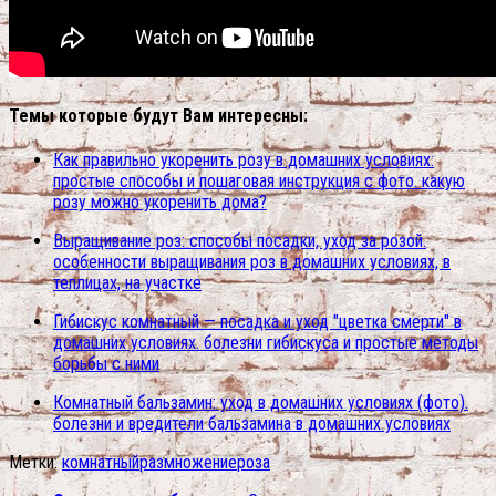
Темы которые будут Вам интересны:
Как правильно укоренить розу в домашних условиях:
простые способы и пошаговая инструкция с фото. какую
розу можно укоренить дома?
Выращивание роз: способы посадки, уход за розой.
особенности выращивания роз в домашних условиях, в
теплицах, на участке
Гибискус комнатный — посадка и уход "цветка смерти" в
домашних условиях. болезни гибискуса и простые методы
борьбы с ними
Комнатный бальзамин: уход в домашних условиях (фото).
болезни и вредители бальзамина в домашних условиях
Метки:
комнатный
размножение
роза