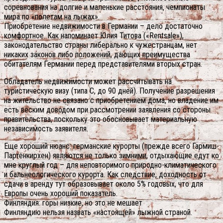
соревнования на долгие и маленькие расстояния, чемпионаты
мира по «полетам на лыжах».
Приобретение недвижимости в Германии – дело достаточно
комфортное. Как напоминает Юлия Титова («Rentsale»),
законодательство страны либерально к чужестранцам, нет
никаких законов либо положений, дающих преимущества
обитателям Германии перед представителями вторых стран.
Обладатель недвижимости может рассчитывать на
туристическую визу (типа С, до 90 дней). Получение разрешения
на жительство не связано с приобретением дома, но владение им
есть веским доводом при рассмотрении заявления со стороны
правительства, поскольку это обосновывает материальную
независимость заявителя.
Еще хороший нюанс: германские курорты (прежде всего Гармиш-
Партенкирхен) являются не только зимними, отдыхающие едут ко
мне круглый год – для неповторимого природно-климатического
и бальнеологического курорта. Как следствие, доходность от
сдачи в аренду тут образовывает около 5% годовых, что для
Европы очень хороший показатель.
Финляндия: горы низкие, но это не мешает
Финляндию нельзя назвать «настоящей» лыжной страной.