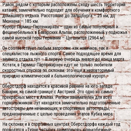
Район, рядом с которым расположены сходу шесть территорий
катания, замечательно подходит для обучения и комфортного
домашнего отдыха. Расстояние до Зальцбурга – 25 км, до
Мюнхена – 185 км.
Курорт Гармиш-Партенкирхен – один из самые популярных и
фешенебельных в Баварских Альпах, расположенный у подножья
самой высокой горы Германии – Цугшпитце (2964 м).
Он соответствует любым запросам: как новичков, так и
специалистов лыжного спорта. Самое подходящее время для
зимнего отдыха тут – В первую очередь января до конца марта.
Кстати, в Гармиш-Партенкирхен едут не только любители
скоростных спусков по склонам: это еще и неповторимый
природно-климатический и бальнеологический курорт.
Оберстдорф находится в красивой равнине на юго-западе
Баварии, на самой границе с Австрией. Это одно из самых
прекрасных мест в Альпах. Регион занимателен для всех
горнолыжников: тут находятся замечательно подготовленные
автострады для начинающих, и спортивные автострады,
предназначенные с целью проведения этапов Кубка мира.
На склонах и в спортивных центрах Оберстдорфа каждый год
проводятся «Турне четырех трамплинов», конькобежные