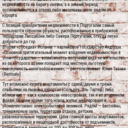
недвижимость на берегу океана, а в зимний период
останавливаются в отелях либо маленьких шале рядом от
курорта.
С позиций приобретения недвижимости в Португалии самый
пользуются спросом объекты, расположенные в прибрежной
территории Лиссабона либо Севера Португалии, откуда легко
добраться до гор.
Вторая «соседка» Испании – карликовое государство Андорра.
«Основной притягательный момент владения недвижимостью в
этом государстве — возможность получения вида на жительство,
из-за которого хозяин попадает под местную льготную
совокупность налогообложения», — растолковывает Юлия Титова
(Rentsale).
Тут возможно купить апартаменты с одной, двумя и тремя
спальнями на лыжных курортах (Сольдеу, Эль-Тартер) либо
вблизи них — как в комплексах-новостройках, так и во вторичном
фонде. Обычно кроме того новое жилье меблировано и
укомплектовано электробытовой техникой. Рядом — бассейны,
тренажерные залы, территории отдыха, детские
развлекательные территории. Цена главной массы апартаментов,
расположенных в пешеходной доступности от подъемников,
колеблется в диапазоне от 100 до 300 тыс. евро.