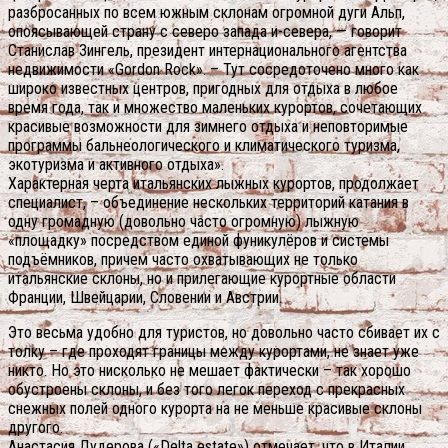
разбросанных по всем южным склонам огромной дуги Альп,
опоясывающей страну с северо запада и-севера, — говорит
Станислав Зингель, президент интернационального агентства
недвижимости «Gordon Rock». – Тут сосредоточено много как
широко известных центров, пригодных для отдыха в любое
время года, так и множество маленьких курортов, сочетающих
красивые возможности для зимнего отдыха и неповторимые
программы бальнеологического и климатического туризма,
экотуризма и активного отдыха».
Характерная черта итальянских лыжных курортов, продолжает
специалист, – объединение нескольких территорий катания в
одну громадную (довольно часто огромную) лыжную
«площадку» посредством единой фуникулёров и системы
подъёмников, причем часто охватывающих не только
итальянские склоны, но и прилегающие курортные области
Франции, Швейцарии, Словении и Австрии.
Это весьма удобно для туристов, но довольно часто сбивает их с
толку – где проходят границы между курортами, не знает уже
никто. Но это нисколько не мешает фактически – так хорошо
обустроены склоны, и без того легок переход с прекрасных
снежных полей одного курорта на не меньше красивые склоны
другого.
Анастасия Дудерова («Delta estate») отмечает, что в Италии