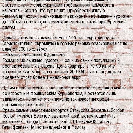
соответствии с современными требованиями комфорта и
качества – это то, что тут ценят. Приобрести жилую
(некоммерческую) недвижимость конкретно на лыжном курорте
достаточно сложно, но возможно сделать такое приобретение
рядом.
Цена апартаментов начинается от 100 тыс. евро, виллу же
(действительно, скромную) в горных районах реализовывают по
цене от 300 тыс. евро».
Германия: соперники Куршевеля
Германские лыжные курорты – одни из самых популярных и
респектабельных в Европе. Цена квартиры в 70-90 кв. м с
красивым видом из окна составит 200-350 тыс. евро, дома в
среднем стоят более 1 миллионов евро.
Одним словом, места, в полной мере талантливые соперничать
со известным французским Куршевелем, и остается лишь
удивляться, из-за чего они пока не так известны среди
российских клиентов.
Среди самые известных курортов Станислав Зингель («Gordon
Rock») именует Берхтесгаденский край, включающий пять
маленьких городков: Берхтесгаден, Шенау-на-Кенигзее,
Бишофсвизен, Марктшелленберг и Рамсау.