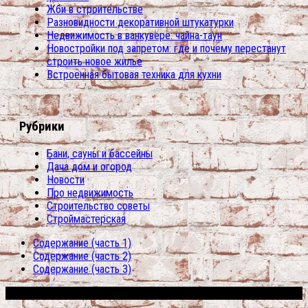
Жби в строительстве
Разновидности декоративной штукатурки
Недвижимость в ванкувере: чайна-таун
Новостройки под запретом: где и почему перестанут
строить новое жилье
Встроенная бытовая техника для кухни
Рубрики
Бани, сауны и бассейны
Дача дом и огород
Новости
Про недвижимость
Строительство советы
Строймастерская
Содержание (часть 1)
Содержание (часть 2)
Содержание (часть 3)
Сфера строительства © 2026. Все права защищены.