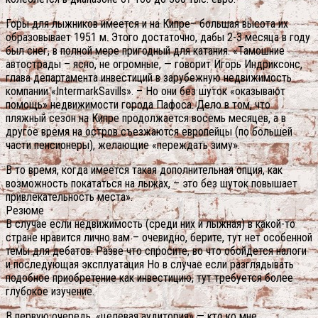
Горы для лыжников имеется и на Кипре– большая высота их
образовывает 1951 м. Этого достаточно, дабы 2-3 месяца в году
был снег, в полной мере пригодный для катания. «Тамошние
автострады – ясно, не огромные, — говорит Игорь Индриксонс,
глава департамента инвестиций в зарубежную недвижимость
компании «IntermarkSavills». – Но они без шуток «оказывают
помощь» недвижимости города Пафоса. Дело в том, что
пляжный сезон на Кипре продолжается восемь месяцев, а в
другое время на остров съезжаются европейцы (по большей
части пенсионеры), желающие «переждать зиму».
В то время, когда имеется такая дополнительная опция, как
возможность покататься на лыжах, – это без шуток повышает
привлекательность места».
Резюме
В случае если недвижимость (среди них и лыжная) в какой-то
стране нравится лично вам – очевидно, берите, тут нет особенной
темы для дебатов. Разве что спросите, во что обойдется налоги
и последующая эксплуатация Но в случае если разглядывать
подобное приобретение как инвестицию, тут требуется более
глубокое изучение.
В первую очередь, «целевая аудитория» — кто ко мне