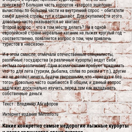
приезжает? Большая часть курортов «второго эшелона»
вычислены по большей части на внутренний спрос – обитатели
самой данной страны тут и отдыхают. Для окупаемости этого
довольно часто оказывается не хватает.
Второй вопрос – что в том месте делать? Ни в одной
европейской стране нереально катание на лыжах круглый год –
соответственно, появляется вопрос о том, чем привлечь
туристов в «несезон».
И в этом смысле, отмечали отечественные специалисты,
различные государства (и различные курорты) ведут себя
весьма по-различному. Одни всеми силами пробуют придумать
что-то для лета (туризм, рыбалка, сплав по рекам и т.п.), другие
же не делают ничего, будучи уверенными, что «приедут и без
того». Довольно часто ошибаются В общем, и данный вопрос
надлежит досконально изучить, перед тем как вкладывать
собственные деньги.
Текст : Владимир Абгафоров
Интернет-издание Metrinfo.ru
Какие конкретно самые недорогие лыжные курорты