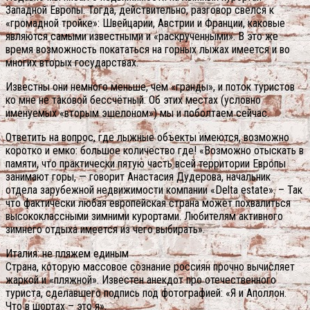
Западной Европы. Тогда, действительно, разговор свелся к
«громадной тройке»: Швейцарии, Австрии и Франции, каковые
являются самыми известными и «раскрученными». В это же
время возможность покататься на горных лыжах имеется и во
многих вторых государствах.
Известны они немного меньше, чем «гранды», и поток туристов
ко мне не таковой бессчётный. Об этих местах (условно
именуемых «вторым эшелоном») мы и поболтаем сейчас.
Ответить на вопрос, где лыжные объекты имеются, возможно
коротко и емко: большое количество где! «Возможно отыскать в
памяти, что практически пятую часть всей территории Европы
занимают горы, — говорит Анастасия Дудерова, начальник
отдела зарубежной недвижимости компании «Delta estate». – Так
что фактически любая европейская страна может похвалиться
высококлассными зимними курортами. Любителям активного
зимнего отдыха имеется из чего выбирать».
Италия: не пляжем единым
Страна, которую массовое сознание россиян прочно вычисляет
жаркой и «пляжной».
Известен анекдот про отечественного
туриста, сделавшего подпись под фотографией: «Я и Аполлон.
Что в шортах – это я».