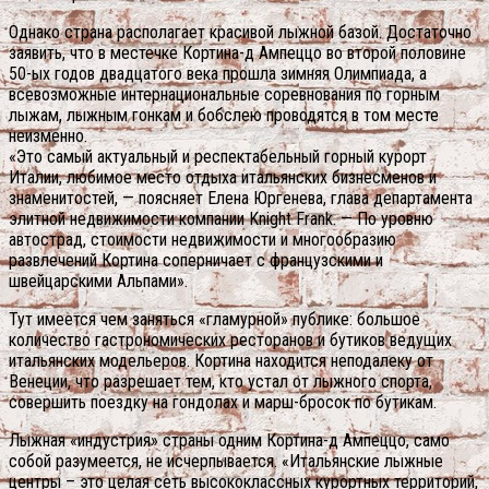
Однако страна располагает красивой лыжной базой. Достаточно
заявить, что в местечке Кортина-д Ампеццо во второй половине
50-ых годов двадцатого века прошла зимняя Олимпиада, а
всевозможные интернациональные соревнования по горным
лыжам, лыжным гонкам и бобслею проводятся в том месте
неизменно.
«Это самый актуальный и респектабельный горный курорт
Италии, любимое место отдыха итальянских бизнесменов и
знаменитостей, — поясняет Елена Юргенева, глава департамента
элитной недвижимости компании Knight Frank. — По уровню
автострад, стоимости недвижимости и многообразию
развлечений Кортина соперничает с французскими и
швейцарскими Альпами».
Тут имеется чем заняться «гламурной» публике: большое
количество гастрономических ресторанов и бутиков ведущих
итальянских модельеров. Кортина находится неподалеку от
Венеции, что разрешает тем, кто устал от лыжного спорта,
совершить поездку на гондолах и марш-бросок по бутикам.
Лыжная «индустрия» страны одним Кортина-д Ампеццо, само
собой разумеется, не исчерпывается. «Итальянские лыжные
центры – это целая сеть высококлассных курортных территорий,