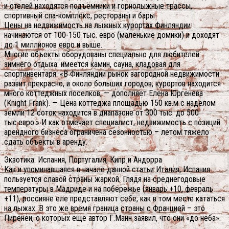
и отелей находятся подъёмники и горнолыжные трассы,
спортивный спа-комплекс, рестораны и бары
Цены на недвижимость на лыжных курортах Финляндии
начинаются от 100-150 тыс. евро (маленькие домики) и доходят
до 1 миллионов евро и выше.
Многие объекты оборудованы специально для любителей
зимнего отдыха: имеется камин, сауна, кладовая для
спортинвентаря. «В Финляндии рынок загородной недвижимости
развит прекрасно, и около больших городов, курортов находится
много коттеджных поселков, — дополняет Елена Юргенева
(Knight Frank). — Цена коттеджа площадью 150 кв.м с наделом
земли 12 соток находится в диапазоне от 300 тыс. до 500
тыс.евро.» И как отмечает специалист, недвижимость с позиций
арендного бизнеса ограничена сезонностью – летом тяжело
сдать объекты в аренду.
Экзотика: Испания, Португалия, Кипр и Андорра
Как и упоминавшаяся в начале данной статьи Италия, Испания
пользуется славой страны жаркой. Глядя на среднегодовые
температуры в Мадриде и на побережье (январь +10, февраль
+11), россияне еле представляют себе, как в том месте кататься
на лыжах. В это же время граница страны с Францией – это
Пиренеи, о которых еще автор Г.Манн заявил, что они «до неба».