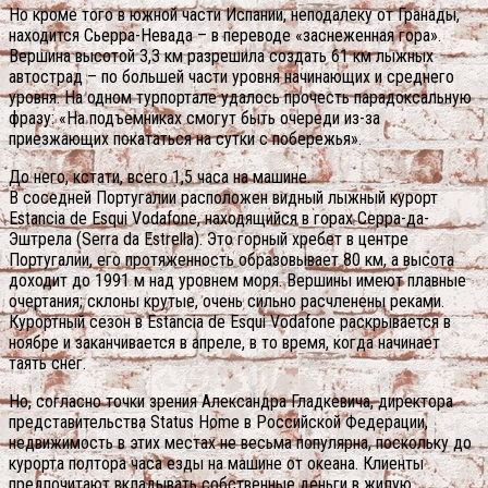
Но кроме того в южной части Испании, неподалеку от Гранады,
находится Сьерра-Невада – в переводе «заснеженная гора».
Вершина высотой 3,3 км разрешила создать 61 км лыжных
автострад – по большей части уровня начинающих и среднего
уровня. На одном турпортале удалось прочесть парадоксальную
фразу: «На подъемниках смогут быть очереди из-за
приезжающих покататься на сутки с побережья».
До него, кстати, всего 1,5 часа на машине.
В соседней Португалии расположен видный лыжный курорт
Estancia de Esqui Vodafone, находящийся в горах Серра-да-
Эштрела (Serra da Estrella). Это горный хребет в центре
Португалии, его протяженность образовывает 80 км, а высота
доходит до 1991 м над уровнем моря. Вершины имеют плавные
очертания; склоны крутые, очень сильно расчленены реками.
Курортный сезон в Estancia de Esqui Vodafone раскрывается в
ноябре и заканчивается в апреле, в то время, когда начинает
таять снег.
Но, согласно точки зрения Александра Гладкевича, директора
представительства Status Home в Российской Федерации,
недвижимость в этих местах не весьма популярна, поскольку до
курорта полтора часа езды на машине от океана. Клиенты
предпочитают вкладывать собственные деньги в жилую