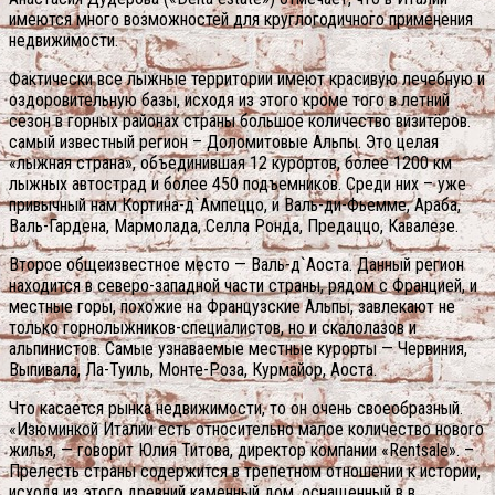
имеются много возможностей для круглогодичного применения
недвижимости.
Фактически все лыжные территории имеют красивую лечебную и
оздоровительную базы, исходя из этого кроме того в летний
сезон в горных районах страны большое количество визитёров.
самый известный регион – Доломитовые Альпы. Это целая
«лыжная страна», объединившая 12 курортов, более 1200 км
лыжных автострад и более 450 подъемников. Среди них – уже
привычный нам Кортина-д`Ампеццо, и Валь-ди-Фьемме, Араба,
Валь-Гардена, Мармолада, Селла Ронда, Предаццо, Кавалезе.
Второе общеизвестное место — Валь-д`Аоста. Данный регион
находится в северо-западной части страны, рядом с Францией, и
местные горы, похожие на Французские Альпы, завлекают не
только горнолыжников-специалистов, но и скалолазов и
альпинистов. Самые узнаваемые местные курорты — Червиния,
Выпивала, Ла-Туиль, Монте-Роза, Курмайор, Аоста.
Что касается рынка недвижимости, то он очень своеобразный.
«Изюминкой Италии есть относительно малое количество нового
жилья, — говорит Юлия Титова, директор компании «Rentsale». –
Прелесть страны содержится в трепетном отношении к истории,
исходя из этого древний каменный дом, оснащенный в в