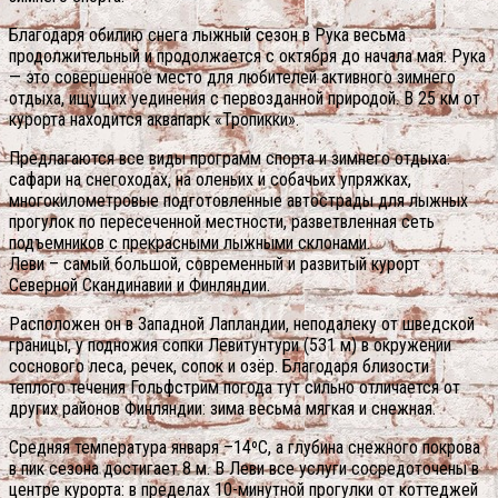
Благодаря обилию снега лыжный сезон в Рука весьма
продолжительный и продолжается с октября до начала мая. Рука
— это совершенное место для любителей активного зимнего
отдыха, ищущих уединения с первозданной природой. В 25 км от
курорта находится аквапарк «Тропикки».
Предлагаются все виды программ спорта и зимнего отдыха:
сафари на снегоходах, на оленьих и собачьих упряжках,
многокилометровые подготовленные автострады для лыжных
прогулок по пересеченной местности, разветвленная сеть
подъемников с прекрасными лыжными склонами.
Леви – самый большой, современный и развитый курорт
Северной Скандинавии и Финляндии.
Расположен он в Западной Лапландии, неподалеку от шведской
границы, у подножия сопки Левитунтури (531 м) в окружении
соснового леса, речек, сопок и озёр. Благодаря близости
теплого течения Гольфстрим погода тут сильно отличается от
других районов Финляндии: зима весьма мягкая и снежная.
Средняя температура января –14ºС, а глубина снежного покрова
в пик сезона достигает 8 м. В Леви все услуги сосредоточены в
центре курорта: в пределах 10-минутной прогулки от коттеджей