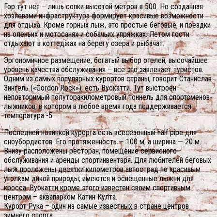
Гор тут нет – лишь сопки высотой метров в 500. Но созданная
хозяевами инфраструктура формирует красивые возможности
для отдыха. Кроме горных лыж, это простые беговые, и поездки
на оленьих и мотосанях и собачьих упряжках. Летом гости
отдыхают в коттеджах на берегу озера и рыбачат.
Эргономичное размещение, богатый выбор отелей, высочайшее
уровень качества обслуживания – все это завлекает туристов.
Одним из самых популярных курортов страны, говорит Станислав
Зингель («Gordon Rock»), есть Вуокатти. Тут выстроен
неповторимый полуторакилометровый тоннель для спортсменов-
лыжников, в котором в любое время года поддерживается
температура -5.
Последней новинкой курорта есть всесезонный half pipe для
сноубордистов. Его протяженность — 100 м, а ширина — 20 м.
Внизу расположены ресторан, помещение сервисного
обслуживания и аренды спортинвентаря. Для любителей беговых
лыж проложены десятки километров автострад по красивым
уголкам дикой природы; имеются и освещенные лыжни для
кросса. Вуокатти кроме этого известен своим спортивным
центром – аквапарком Катин Култа.
Курорт Рука – один из самые известных в стране центров
зимнего спорта.