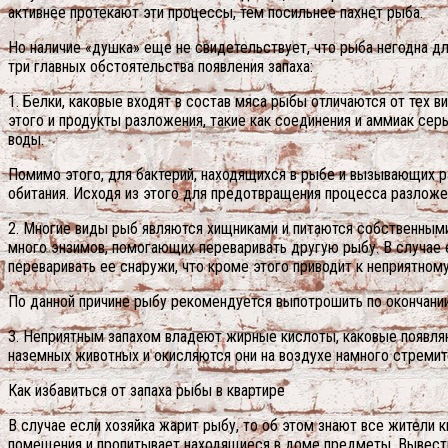
активнее протекают эти процессы, тем посильнее пахнет рыба.
Но наличие «душка» еще не свидетельствует, что рыба негодна дл
три главных обстоятельства появления запаха:
1. Белки, каковые входят в состав мяса рыбы отличаются от тех 
этого и продукты разложения, такие как соединения и аммиак се
воды.
Помимо этого, для бактерий, находящихся в рыбе и вызывающих р
обитания. Исходя из этого для предотвращения процесса разложе
2. Многие виды рыб являются хищниками и питаются собственным
много энзимов, помогающих переваривать другую рыбу. В случае е
переваривать ее снаружи, что кроме этого приводит к неприятном
По данной причине рыбу рекомендуется выпотрошить по окончани
3. Неприятным запахом владеют жирные кислоты, каковые появля
наземных животных и окисляются они на воздухе намного стреми
Как избавиться от запаха рыбы в квартире
В случае если хозяйка жарит рыбу, то об этом знают все жители к
помещения и пропитывает находящиеся в доме предметы. Вывести ег