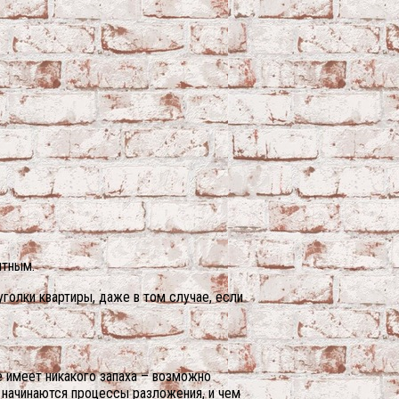
ятным.
уголки квартиры, даже в том случае, если
е имеет никакого запаха – возможно
ей начинаются процессы разложения, и чем