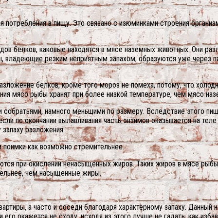
я потребления в пищу.
Это связано с изюминками строения организ
видов белков, каковые находятся в мясе наземных животных. Они раз
ры, владеющие резким неприятным запахом, образуются уже через па
азложение белков, кроме того мороз не помеха, потому, что холодн
ния мясо рыбы хранят при более низкой температуре, чем мясо на
и собратьями, намного меньшими по размеру. Вследствие этого пи
сли по окончании вылавливания часть энзимов оказывается на теле
у запаху разложения.
и поимки как возможно стремительнее.
ются при окислении ненасыщенных жиров. Таких жиров в мясе рыбы
тельнее, чем насыщенные жиры.
вартиры, а часто и соседи благодаря характерному запаху. Данный н
о окажется не сходу, исходя из этого лучше не гадать, как избави