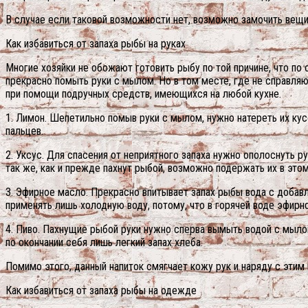
В случае если таковой возможности нет, возможно замочить вещи 
Как избавиться от запаха рыбы на руках
Многие хозяйки не обожают готовить рыбу по той причине, что по 
прекрасно помыть руки с мылом. Но в том месте, где не справл
при помощи подручных средств, имеющихся на любой кухне.
1. Лимон. Шепетильно помыв руки с мылом, нужно натереть их ку
пальцев.
2. Уксус. Для спасения от неприятного запаха нужно ополоснуть р
так же, как и прежде пахнут рыбой, возможно подержать их в этом
3. Эфирное масло. Прекрасно впитывает запах рыбы вода с добав
применять лишь холодную воду, потому, что в горячей воде эфирн
4. Пиво. Пахнущие рыбой руки нужно сперва вымыть водой с мылом,
по окончании себя лишь легкий запах хлеба.
Помимо этого, данный напиток смягчает кожу рук и наряду с этим
Как избавиться от запаха рыбы на одежде