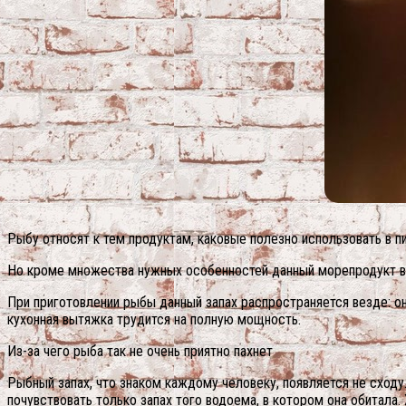
Рыбу относят к тем продуктам, каковые полезно использовать в пи
Но кроме множества нужных особенностей данный морепродукт в
При приготовлении рыбы данный запах распространяется везде: он 
кухонная вытяжка трудится на полную мощность.
Из-за чего рыба так не очень приятно пахнет
Рыбный запах, что знаком каждому человеку, появляется не сходу
почувствовать только запах того водоема, в котором она обитала.