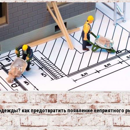
х одежды? как предотвратить появление неприятного р