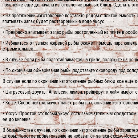
появление еще до начала изготовление рыбных блюд. Сделать эт
• На протяжении изготовление поставьте рядом с плитой емкость 
впитывать запах будет растворенный в воде уксус.
• Прекрасно впитывает запах рыбы растопленный на плите в особ
• Избавиться от запаха жареной рыбы окажет помощь пара капель 
стремительнее.
• В случае если рыба подготавливается на гриле, положите на реш
• По окончании обжаривания рыбы подставьте сковороду под холод
В случае если по окончании изготовление рыбных блюд все еще ос
• Цитрусовые фрукты. Апельсин, лимон, грейпфрут и лайм имеют 
• Кофе. Скоро нейтрализуют запах рыбы по окончании изготовлени
• Уксус. Простой столовый уксус есть замечательным средством 
ее до кипения.
В большинстве случаев, по окончании изготовление рыбы характерны
шторы. Простое проветривание не избавит от запаха сходу. Исходя