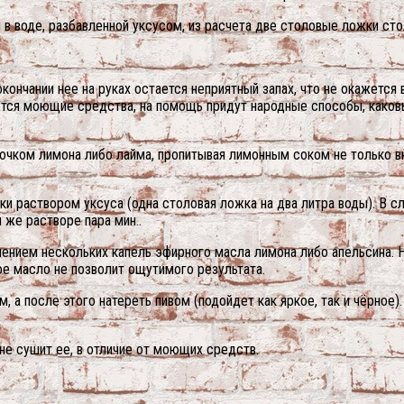
в воде, разбавленной уксусом, из расчета две столовые ложки стол
окончании нее на руках остается неприятный запах, что не окажется 
яются моющие средства, на помощь придут народные способы, каков
сочком лимона либо лайма, пропитывая лимонным соком не только 
уки раствором уксуса (одна столовая ложка на два литра воды). В с
 же растворе пара мин..
лением нескольких капель эфирного масла лимона либо апельсина. 
ое масло не позволит ощутимого результата.
 а после этого натереть пивом (подойдет как яркое, так и чёрное).
 не сушит ее, в отличие от моющих средств.