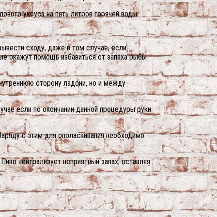
ового уксуса на пять литров горячей воды.
вывести сходу, даже в том случае, если
ые окажут помощь избавиться от запаха рыбы
внутреннюю сторону ладони, но и между
лучае если по окончании данной процедуры руки
Наряду с этим для ополаскивания необходимо
 Пиво нейтрализует неприятный запах, оставляя