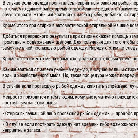
В случае если одежда пропиталась неприятным запахом рыбы, перв
потому, что данный запах время от времени не редкость такими е
почувствовать. Чтобы избавиться от запаха рыбы, добавьте к сти
Кроме этого при стирке в автоматической стиральной машине воз
Добиться прекрасного результата при стирке окажет помощь зам
громадным содержанием щелочи. Для получения для того чтобы ра
замочите в ней пропахшую рыбой одежду. Наряду с этим не следу
Кроме этого вместо мыла возможно додавать столовый уксус, но 
Как избавиться от запаха рыбы на одежде, в случае если ни сти
воды и хозяйственного мыла. Но, такая процедура может повредит
В случае если пропахшую рыбой одежду кипятить запрещено, лучш
Непросто приходится и тем людям, кому систематично приходится
постоянным запахом рыбы:
• Стирка выпачканной либо пропахшей рыбой одежды – процесс про
• В случае если постирать одежду нет времени либо возможности
неприятные запахи.