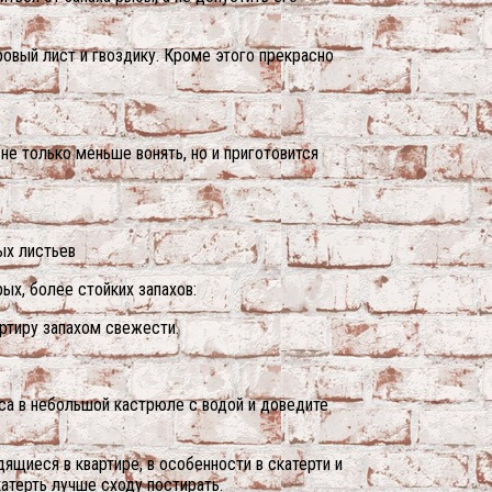
ровый лист и гвоздику. Кроме этого прекрасно
не только меньше вонять, но и приготовится
ых листьев
ых, более стойких запахов:
ртиру запахом свежести.
са в небольшой кастрюле с водой и доведите
дящиеся в квартире, в особенности в скатерти и
катерть лучше сходу постирать.