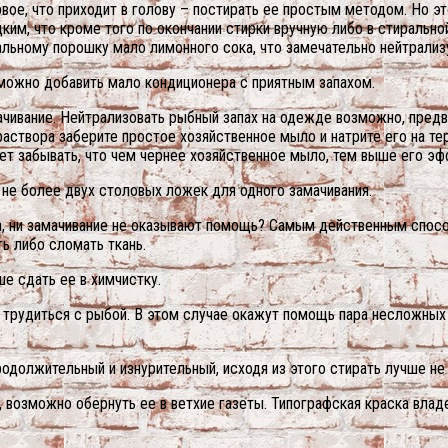
ое, что приходит в голову – постирать ее простым методом. Но это
дким, что кроме того по окончании стирки вручную либо в стираль
ральному порошку мало лимонного сока, что замечательно нейтрализ
можно добавить мало кондиционера с приятным запахом.
ачивание. Нейтрализовать рыбный запах на одежде возможно, предв
створа заберите простое хозяйственное мыло и натрите его на тер
ет забывать, что чем чернее хозяйственное мыло, тем выше его эф
не более двух столовых ложек для одного замачивания.
рка, ни замачивание не оказывают помощь? Самым действенным спосо
ь либо сломать ткань.
е сдать ее в химчистку.
 трудиться с рыбой. В этом случае окажут помощь пара несложных 
должительный и изнурительный, исходя из этого стирать лучше не п
, возможно обернуть ее в ветхие газеты. Типографская краска вла