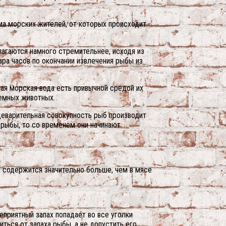
ма морских жителей, от которых происходит
лагаются намного стремительнее, исходя из
ра часов по окончании извлечения рыбы из
ая морская вода есть привычной средой их
земных животных.
щеварительная совокупность рыб производит
 рыбы, то со временем они начинают
 содержится значительно больше, чем в мясе
еприятный запах попадает во все уголки
ться от запаха рыбы, а не допустить его