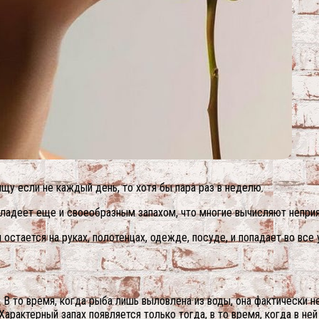
щу если не каждый день, то хотя бы пара раз в неделю.
ладеет еще и своеобразным запахом, что многие вычисляют непри
остается на руках, полотенцах, одежде, посуде, и попадает во все 
. В то время, когда рыба лишь выловлена из воды, она фактически н
 Характерный запах появляется только тогда, в то время, когда в н