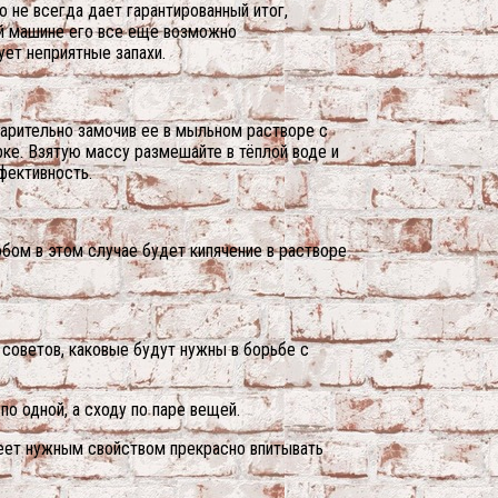
 не всегда дает гарантированный итог,
ной машине его все еще возможно
ует неприятные запахи.
арительно замочив ее в мыльном растворе с
ке. Взятую массу размешайте в тёплой воде и
фективность.
бом в этом случае будет кипячение в растворе
советов, каковые будут нужны в борьбе с
о одной, а сходу по паре вещей.
деет нужным свойством прекрасно впитывать