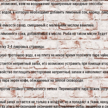
о возможно, взяв на вооружение проверенные народные способы:
с водой, в которую необходимо добавить лимонный сок, корицу, лав
ой емкости сахар, смешанный с маленьким числом ванилина.
лимонного сока, добавленных в масло. Рыба на таком масле будет 
етку 3-4 лавровых страницы.
ную проточную воду, а на плиту на некое время положите пара чайн
тается неприятный запах, его возможно устранить при помощи втор
свойство поглощать посторонние неприятные запахи и наполняют ква
е пара зерен кофе, обжаренных на тёплой сковороде.
против стойкого неприятного запаха. Перемешайте пара ложек уксу
й запах остается не только в воздухе, но и попадает в ткани, нахо
 из этого по окончании окончания изготовление рыбы занавески и с