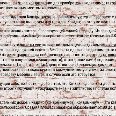
н нюанс: льготное кредитование для приобретения недвижимости гр
анет постоянным местом жительства.
ые организации Канады, каковые специализируются на операциях с
м существенно выше, чем для граждан Канады, но это уже плата за 
о вложения капитала с последующей сдачей в аренду. Из арендной
 оформить иммиграцию и переехать на постоянное жительство в К
ывать, что затраты составляют не только цена недвижимости и сум
сть цена одолжений юриста (без юриста сделки с недвижимостью в 
 за регистрацию права собственности и регистрацию кредита, опла
 от цены получаемой недвижимости), страхование самой недвижимо
имости (Land Transfer Tax), цена технической инспекции дома (это
венности), цена подключения к коммунальным услугам (газ, электр
еревозку мебели и вещей, в случае если это требуется.
ей собственности — дело в том, что Канада поделена на десять пр
ан вторых получения и государств вида на жительство (в случае ес
тдельных домов и квартир (кондоминиумов). Кондоминиум — это кв
ой территории. Средняя площадь квартиры образовывает от 80 до 1