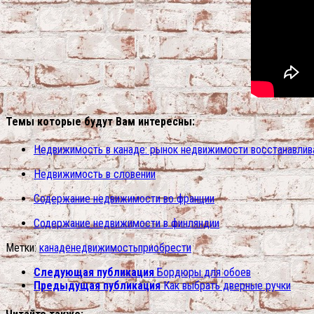
Темы которые будут Вам интересны:
Недвижимость в канаде: рынок недвижимости восстанавлив
Недвижимость в словении
Содержание недвижимости во франции
Содержание недвижимости в финляндии
Метки:
канаде
недвижимость
приобрести
Следующая публикация
Бордюры для обоев
Предыдущая публикация
Как выбрать дверные ручки