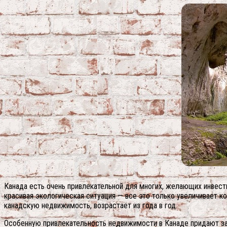
Канада есть очень привлекательной для многих, желающих инвест
красивая экологическая ситуация — все это только увеличивает 
канадскую недвижимость, возрастает из года в год.
Особенную привлекательность недвижимости в Канаде придают зак