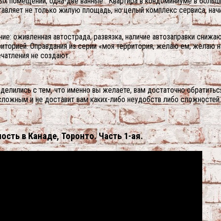
лых помещений, одна-две ванные . Квартира в кондоминиуме в боль
авляет не только жилую площадь, но целый комплекс сервиса, начи
ие: оживленная автострада, развязка, наличие автозаправки снижа
риторией. Оправдания из серии «моя территория, желаю ем, желаю н
чатления не создают.
еделились с тем, что именно вы желаете, вам достаточно обратитьс
ложным и не доставит вам каких-либо неудобств либо сложностей.
сть в Канаде, Торонто. Часть 1-ая.