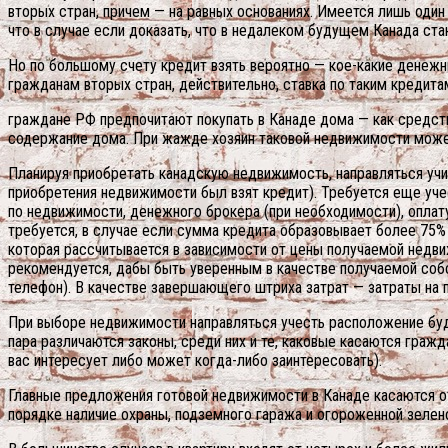
вторых стран, причем — на равных основаниях. Имеется лишь оди
что в случае если доказать, что в недалеком будущем Канада ст
Но по большому счету кредит взять вероятно — кое-какие денежн
гражданам вторых стран, действительно, ставка по таким кредита
граждане РФ предпочитают покупать в Канаде дома — как средств
содержание дома. При жажде хозяин таковой недвижимости может
Планируя приобретать канадскую недвижимость, направляться учит
приобретения недвижимости был взят кредит). Требуется еще уче
по недвижимости, денежного брокера (при необходимости), оплату
требуется, в случае если сумма кредита образовывает более 75%
которая рассчитывается в зависимости от цены получаемой недвиж
рекомендуется, дабы быть уверенным в качестве получаемой собст
телефон). В качестве завершающего штриха затрат — затраты на п
При выборе недвижимости направляться учесть расположение будущ
пара различаются законы, среди них и те, каковые касаются гражд
вас интересует либо может когда-либо заинтересовать).
Главные предложения готовой недвижимости в Канаде касаются о
порядке наличие охраны, подземного гаража и огороженной зелен