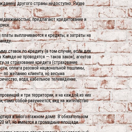
ажданину другого страны недоступно. Разве
 недвижимостью, предлагают кредитование и
риск.
 платы выплачиваются и кредиты, и затраты на
анаду.
му ставок по кредиту (в том случае, если для
Канаде не проводятся — таков закон), агентов
ту за страхование кредита (страхование
сти, оплата разовой национальной пошлины,
 — по желанию клиента, но весьма
ичество, вода, кабельное телевидение,
овинций и три территории, и на каждой из них
ли, само собой разумеется, вид на жительство
артира в многоэтажном доме. В обязательном
20 м?, но имеется и громадные площади.