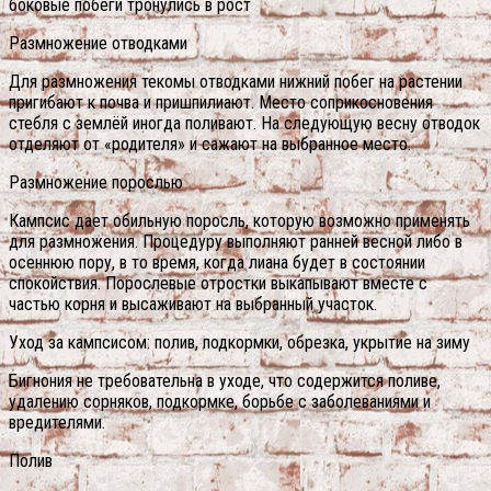
боковые побеги тронулись в рост
Размножение отводками
Для размножения текомы отводками нижний побег на растении
пригибают к почва и пришпилиают. Место соприкосновения
стебля с землёй иногда поливают. На следующую весну отводок
отделяют от «родителя» и сажают на выбранное место.
Размножение порослью
Кампсис дает обильную поросль, которую возможно применять
для размножения. Процедуру выполняют ранней весной либо в
осеннюю пору, в то время, когда лиана будет в состоянии
спокойствия. Порослевые отростки выкапывают вместе с
частью корня и высаживают на выбранный участок.
Уход за кампсисом: полив, подкормки, обрезка, укрытие на зиму
Бигнония не требовательна в уходе, что содержится поливе,
удалению сорняков, подкормке, борьбе с заболеваниями и
вредителями.
Полив