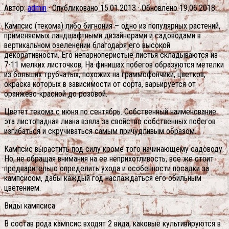
Автор:
admin
· Опубликовано
15.01.2013
· Обновлено
19.06.2018
Кампсис (текома) либо бигнония – одно из популярных растений,
применяемых ландшафтными дизайнерами и садоводами в
вертикальном озеленении благодаря его высокой
декоративности. Его непарноперистые листья складываются из
7-11 мелких листочков, На финишах побегов образуются метелки
из больших трубчатых, похожих на граммофончики, цветков,
окраска которых в зависимости от сорта, варьируется от
оранжево-красной до розовой.
Цветет текома с июня по сентябрь. Собственный наименование
эта листопадная лиана взяла за свойство собственных побегов
изгибаться и скручиваться самым причудливым образом.
Кампсис вырастить под силу кроме того начинающему садоводу.
Но, не обращая внимания на ее неприхотливость, все же стоит
предварительно определить ухода и особенности посадки за
кампсисом, дабы каждый год наслаждаться его обильным
цветением.
Виды кампсиса
В состав рода кампсис входят 2 вида, каковые культивируются в