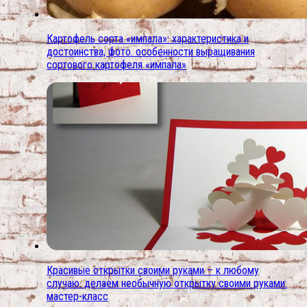
Картофель сорта «импала»: характеристика и
достоинства, фото. особенности выращивания
сортового картофеля «импала»
Красивые открытки своими руками – к любому
случаю. делаем необычную открытку своими руками:
мастер-класс