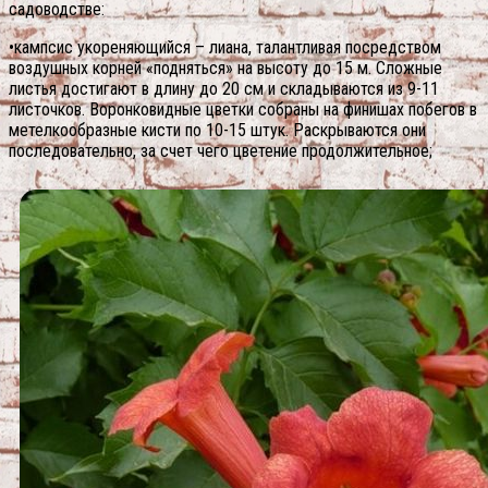
садоводстве:
•кампсис укореняющийся – лиана, талантливая посредством
воздушных корней «подняться» на высоту до 15 м. Сложные
листья достигают в длину до 20 см и складываются из 9-11
листочков.
Воронковидные цветки собраны на финишах побегов в
метелкообразные кисти по 10-15 штук. Раскрываются они
последовательно, за счет чего цветение продолжительное;