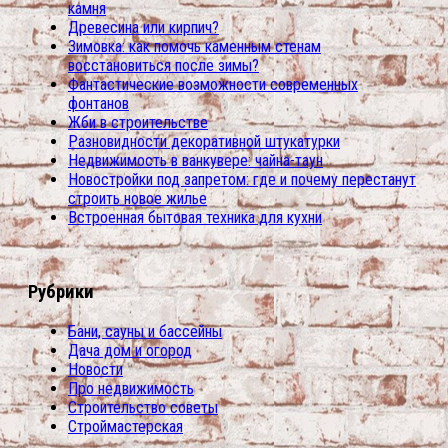
камня
Древесина или кирпич?
Зимовка: как помочь каменным стенам
восстановиться после зимы?
Фантастические возможности современных
фонтанов
Жби в строительстве
Разновидности декоративной штукатурки
Недвижимость в ванкувере: чайна-таун
Новостройки под запретом: где и почему перестанут
строить новое жилье
Встроенная бытовая техника для кухни
Рубрики
Бани, сауны и бассейны
Дача дом и огород
Новости
Про недвижимость
Строительство советы
Строймастерская