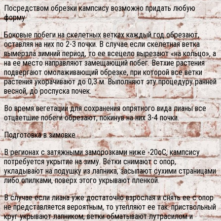
Посредством обрезки кампсису возможно придать любую
форму
Боковые побеги на скелетных ветках каждый год обрезают,
оставляя на них по 2-3 почки. В случае если скелетная ветка
вымерзла зимний период, то ее всецело вырезают «на кольцо», а
на ее место направляют замещающий побег. Ветхие растения
подвергают омолаживающий обрезке, при которой все ветки
растения укорачивают до 0,3 м. Выполняют эту процедуру ранней
весной, до роспуска почек.
Во время вегетации для сохранения опрятного вида лианы все
отцветшие побеги обрезают, покинув на них 3-4 почки.
Подготовка в зимовке
В регионах с затяжными заморозками ниже -20оС, кампсису
потребуется укрытие на зиму. Ветки снимают с опор,
укладывают на подушку из лапника, засыпают сухими страницами
либо опилками, поверх этого укрывают пленкой.
В случае если лиана уже достаточно взрослая и снять ее с опор
не представляется вероятным, то утепляют ее так: приствольный
круг укрывают лапником, ветки обматывают лутрасилом и