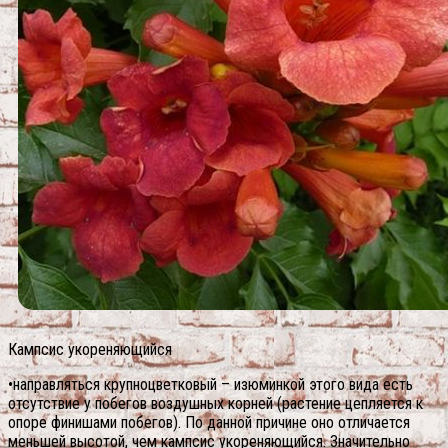
Кампсис укореняющийся
•направляться крупноцветковый – изюминкой этого вида есть
отсутствие у побегов воздушных корней (растение цепляется к
опоре финишами побегов). По данной причине оно отличается
меньшей высотой, чем кампсис укореняющийся. Значительно