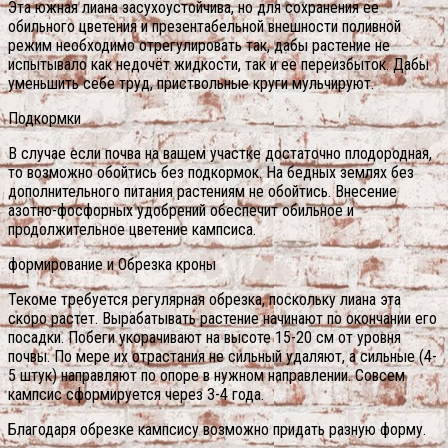
Эта южная лиана засухоустойчива, но для сохранения ее
обильного цветения и презентабельной внешности поливной
режим необходимо отрегулировать так, дабы растение не
испытывало как недочёт жидкости, так и ее переизбыток. Дабы
уменьшить себе труд, приствольные круги мульчируют.
Подкормки
В случае если почва на вашем участке достаточно плодородная,
то возможно обойтись без подкормок. На бедных землях без
дополнительного питания растениям не обойтись. Внесение
азотно-фосфорных удобрений обеспечит обильное и
продолжительное цветение кампсиса.
формирование и Обрезка кроны
Текоме требуется регулярная обрезка, поскольку лиана эта
скоро растет. Вырабатывать растение начинают по окончании его
посадки. Побеги укорачивают на высоте 15-20 см от уровня
почвы. По мере их отрастания не сильный удаляют, а сильные (4-
5 штук) направляют по опоре в нужном направлении. Совсем
кампсис сформируется через 3-4 года.
Благодаря обрезке кампсису возможно придать разную форму.