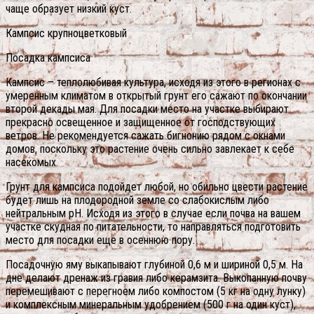
чаще образует низкий куст.
Кампсис крупноцветковый
Посадка кампсиса
Кампсис – теплолюбивая культура, исходя из этого в регионах с
умеренным климатом в открытый грунт его сажают по окончании
второй декады мая. Для посадки место на участке выбирают
прекрасно освещенное и защищенное от господствующих
ветров. Не рекомендуется сажать бигнонию рядом с окнами
домов, поскольку это растение очень сильно завлекает к себе
насекомых.
Грунт для кампсиса подойдет любой, но обильно цвести растение
будет лишь на плодородной земле со слабокислым либо
нейтральным рН. Исходя из этого в случае если почва на вашем
участке скудная по питательности, то направляться подготовить
место для посадки еще в осеннюю пору.
Посадочную яму выкапывают глубиной 0,6 м и шириной 0,5 м. На
дне делают дренаж из гравия либо керамзита. Выкопанную почву
перемешивают с перегноем либо компостом (5 кг на одну лунку)
и комплексным минеральным удобрением (500 г на один куст),