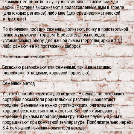
засыпают ее обратно в лунку и оставляют в таком виде до
весны. Растения высаживают в подготовленные ямы в апреле
(для южных регионов) либо мае (для среднеклиматической
территории).
По окончании посадки саженцы поливают, почву в приствольной
лунке мульчируют торфом. В обязательном порядке
устанавливают опору для данной лианы (перголы, арки и т.д.)
либо сажают ее на протяжении заборов.
Размножение кампсиса
Бигнонию размножают как семенами, так и вегетативно
(черенками, отводками, корневой порослью).
Семенной метод
У этого способа имеется два недочёт – сеянцы не сохраняют
сортовые показатели родительских растений и зацветают
позднее. Семенам не нужно стратификация, они владеют
хорошей всхожестью и лежкостью. Весной их высевают в
коробки с рыхлым плодородным грунтом на глубину 0,5 см и
проращивают при комнатной температуре. Приблизительно через
3-4 семь дней начинают оказаться всходы.