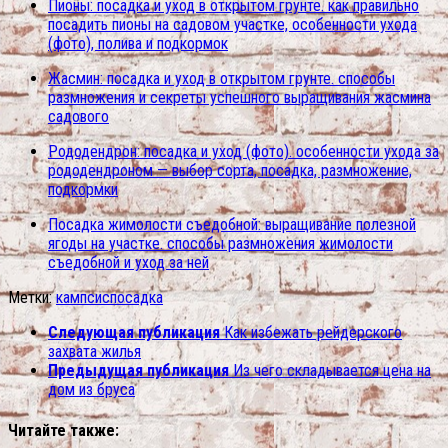
Пионы: посадка и уход в открытом грунте. как правильно
посадить пионы на садовом участке, особенности ухода
(фото), полива и подкормок
Жасмин: посадка и уход в открытом грунте. способы
размножения и секреты успешного выращивания жасмина
садового
Рододендрон: посадка и уход (фото). особенности ухода за
рододендроном — выбор сорта, посадка, размножение,
подкормки
Посадка жимолости съедобной: выращивание полезной
ягоды на участке. способы размножения жимолости
съедобной и уход за ней
Метки:
кампсис
посадка
Следующая публикация
Как избежать рейдерского
захвата жилья
Предыдущая публикация
Из чего складывается цена на
дом из бруса
Читайте также: