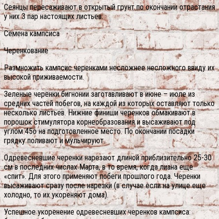
Сеянцы пересаживают в открытый грунт по окончании отрастания
у них 3 пар настоящих листьев.
Семена кампсиса
Черенкование
Размножить кампсис черенками несложнее несложного ввиду их
высокой приживаемости.
Зеленые черенки бигнонии заготавливают в июне – июле из
средних частей побегов, на каждой из которых оставляют только
несколько листьев. Нижние финиши черенков обмакивают в
порошок стимулятора корнеобразования и высаживают под
углом 45о на подготовленное место. По окончании посадки
грядку поливают и мульчируют.
Одревесневшие черенки нарезают длиной приблизительно 25-30
см в последних числах Марта, в то время, когда лиана еще
«спит». Для этого применяют побеги прошлого года. Черенки
высаживают сразу после нарезки (в случае если на улице еще
холодно, то их укореняют дома).
Успешное укоренение одревесневших черенков кампсиса: