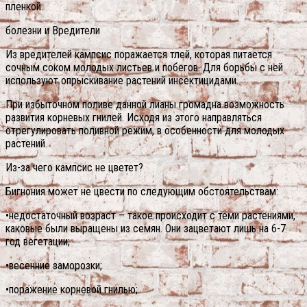
пленкой.
болезни и Вредители
Из вредителей кампсис поражается тлей, которая питается
сочным соком молодых листьев и побегов. Для борьбы с ней
используют опрыскивание растений инсектицидами.
При избыточном поливе данной лианы громадна возможность
развития корневых гнилей. Исходя из этого направляться
отрегулировать поливной режим, в особенности для молодых
растений.
Из-за чего кампсис не цветет?
Бигнония может не цвести по следующим обстоятельствам:
•недостаточный возраст – такое происходит с теми растениями,
каковые были выращены из семян. Они зацветают лишь на 6-7
год вегетации;
•весенние заморозки;
•поражение корневой гнилью;