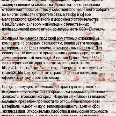
эксплуатационным свойствам. Новый материал неспешно
отвоевывает пространство у собственного железного собрата
во многих областях строительства, а также в сфере
малоэтажного, монолитного и дорожного строительства.
Официальным дилером наибольших отечественных
производителей композитной арматуры есть ООО «Дипчел».
Компания занимается продажей арматурных стрежней из
композита по оптовым стоимостям, реализует углеродные
материалы и создаёт конечные композитные изделия. Для
совокупности внешнего армирования компания предлагает
двухкомпонентный эпоксидный состав FibArm Resin 530+,
характеристики которого представлены на странице
https://dipchel.ru/store/sistema-vneshnego-armirovaniya/fibarm-
resin-530.html, на данной же странице на него возможно
оформить заявку в режиме онлайн.
Среди преимуществ композитной арматуры направляться
выделить ее устойчивость к процессам коррозии, действию
жидкости, агрессивных сред. Изделия из композита владеют
большим пределом прочности по отношению к плотности
материала, имеют низкую теплопроводность, долгий срок
эксплуатации. Относительно удобство и невысокая стоимость