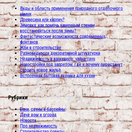
Виды и область применения природного отделочного
камня
Древесина или кирпич?
Зимовка: как помочь каменным стенам
восстановиться после зимы?
Фантастические возможности современных
фонтанов
Жби в строительстве
Разновидности декоративной штукатурки
Недвижимость в ванкувере: чайна-таун
Новостройки под запретом: где и почему перестанут
строить новое жилье
Встроенная бытовая техника для кухни
Рубрики
Бани, сауны и бассейны
Дача дом и огород
Новости
Про недвижимость
Строительство советы