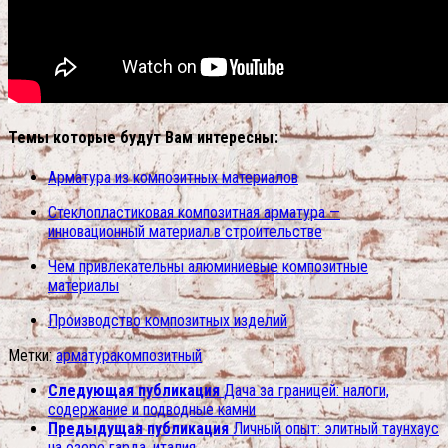
Темы которые будут Вам интересны:
Арматура из композитных материалов
Стеклопластиковая композитная арматура —
инновационный материал в строительстве
Чем привлекательны алюминиевые композитные
материалы
Производство композитных изделий
Метки:
арматура
композитный
Следующая публикация
Дача за границей: налоги,
содержание и подводные камни
Предыдущая публикация
Личный опыт: элитный таунхаус
на озере гарда. италия