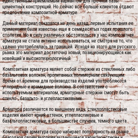
единственным приемлемым вариантом для прочной базы
цементных конструкций. Но сейчас все больше клиентов отдают
предпочтение композитной арматуре.
Данный материал показался не день назад, первые испытания ее
применения были известны еще в семидесятых годах прошлого
столетия. Но в силу различных обстоятельств у нас композитная
арматура не стала активно использоваться, не смотря на то, что
удачно употреблялась за границей. Исходя из этого для русского
рынка это материал достаточно новый, позиционирующийся как
новейший и высокотехнологичный.
Композитная арматура являет собой стержни из стеклянных либо
базальтовых волокон, пропитанных полимерным связующим.
Время от времени для производства изделий употребляются
углеродные и арамидные волокна. В соответствии с
используемым материалом, арматурные стержни смогут быть
стекло-, базальто- и углепластиковыми.
Арматура различается по внешнему виду, стеклопластиковые
изделия имеют яркий оттенок, углепластиковые и
базальтопластиковые, в большинстве случаев, тёмного цвета.
Композитная арматура скоро набирает популярность на рынке
благодаря своим высоким выдающимся характеристикам и