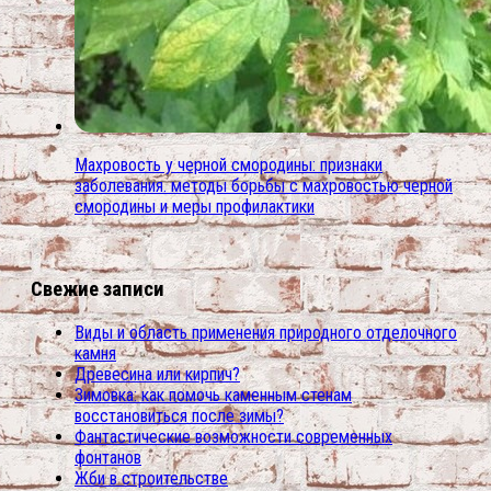
Махровость у черной смородины: признаки
заболевания. методы борьбы с махровостью черной
смородины и меры профилактики
Свежие записи
Виды и область применения природного отделочного
камня
Древесина или кирпич?
Зимовка: как помочь каменным стенам
восстановиться после зимы?
Фантастические возможности современных
фонтанов
Жби в строительстве