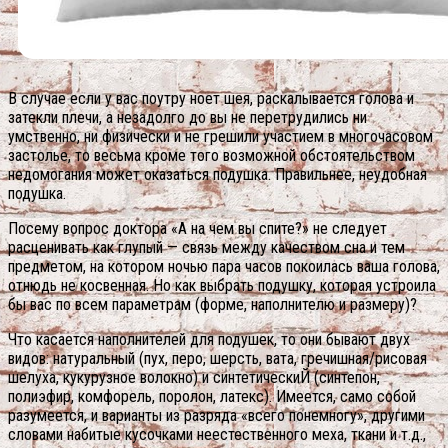
В случае если у вас поутру ноет шея, раскалывается голова и
затекли плечи, а незадолго до вы не перетрудились ни
умственно, ни физически и не грешили участием в многочасовом
застолье, то весьма кроме того возможной обстоятельством
недомогания может оказаться подушка. Правильнее, неудобная
подушка.
Посему вопрос доктора «А на чем вы спите?» не следует
расценивать как глупый — связь между качеством сна и тем
предметом, на котором ночью пара часов покоилась ваша голова,
отнюдь не косвенная. Но как выбрать подушку, которая устроила
бы вас по всем параметрам (форме, наполнителю и размеру)?
Что касается наполнителей для подушек, то они бывают двух
видов: натуральный (пух, перо, шерсть, вата, гречишная/рисовая
шелуха, кукурузное волокно) и синтетическиЙ (синтепон,
полиэфир, комфорель, поролон, латекс). Имеется, само собой
разумеется, и варианты из разряда «всего понемногу», другими
словами набитые кусочками неестественного меха, ткани и т.д.,