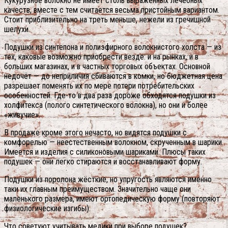
Кукурузное волокно не имеет столь выраженных лечебных
качеств, вместе с тем считается весьма пристойным вариантом.
Стоит приблизительно на треть меньше, нежели из гречишной
шелухи.
Подушки из синтепона и полиэфирного волокнистого холста — из
тех, каковые возможно приобрести везде: и на рынках, и в
больших магазинах, и в частных торговых объектах. Основной
недочёт — до неприличия сбиваются в комки, но бюджетная цена
разрешает поменять их по мере потери потребительских
особенностей. Где-то в два раза дороже обходятся подушки из
холфитекса (полого синтетического волокна), но они и более
«живучие».
В продаже кроме этого нечасто, но видятся подушки с
комфорелью — неестественным волокном, скрученным в шарики.
Имеется и изделия с силиконовыми шариками. Плюсы таких
подушек — они легко стираются и восстанавливают форму.
Подушки из поролона жёсткие, но упругость являются именно
таки их главным преимуществом. Значительно чаще они
маленького размера, имеют ортопедическую форму (повторяют
физиологические изгибы).
Что советуют учитывать медики при выборе подушек?