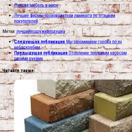
Лучшая мебель в мире
Лучшие фирмы-производители ламината по отзывам
покупателей
Метки:
лучший
подружка
подушка
Следующая публикация
Мы запоминаем города по их
небоскребам
Предыдущая публикация
Отопление тепловым насосом
своими руками
Читайте также: