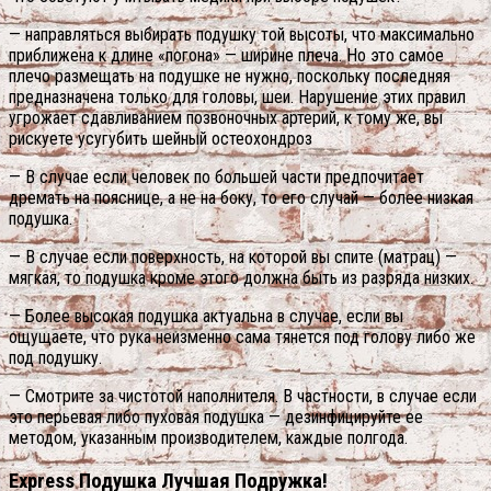
— направляться выбирать подушку той высоты, что максимально
приближена к длине «погона» — ширине плеча. Но это самое
плечо размещать на подушке не нужно, поскольку последняя
предназначена только для головы, шеи. Нарушение этих правил
угрожает сдавливанием позвоночных артерий, к тому же, вы
рискуете усугубить шейный остеохондроз
— В случае если человек по большей части предпочитает
дремать на пояснице, а не на боку, то его случай — более низкая
подушка.
— В случае если поверхность, на которой вы спите (матрац) —
мягкая, то подушка кроме этого должна быть из разряда низких.
— Более высокая подушка актуальна в случае, если вы
ощущаете, что рука неизменно сама тянется под голову либо же
под подушку.
— Смотрите за чистотой наполнителя. В частности, в случае если
это перьевая либо пуховая подушка — дезинфицируйте ее
методом, указанным производителем, каждые полгода.
Express Подушка Лучшая Подружка!