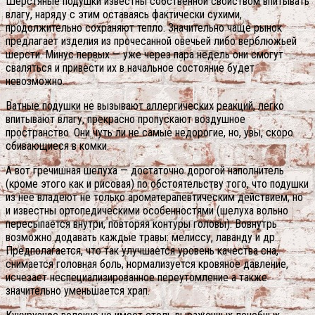
Шерстяные подушки известны собственной свойством впитывать
влагу, наряду с этим оставаясь фактически сухими,
продолжительно сохраняют тепло. Значительно чаще рынок
предлагает изделия из прочесанной овечьей либо верблюжьей
шерсти. Минус первых — уже через пара недель они смогут
сваляться и привести их в начальное состояние будет
невозможно.
Ватные подушки не вызывают аллергических реакций, легко
впитывают влагу, прекрасно пропускают воздушное
пространство. Они чуть ли не самые недорогие, но, увы, скоро
сбивающиеся в комки.
А вот гречишная шелуха — достаточно дорогой наполнитель
(кроме этого как и рисовая) по обстоятельству того, что подушки
из нее владеют не только ароматерапевтическим действием, но
и известны ортопедическими особенностями (шелуха вольно
пересыпается внутри, повторяя контуры головы). Вовнутрь
возможно додавать каждые травы: мелиссу, лаванду и др.
Предполагается, что так улучшается уровень качества сна,
снимается головная боль, нормализуется кровяное давление,
исчезает неспециализированное переутомление а также
значительно уменьшается храп.