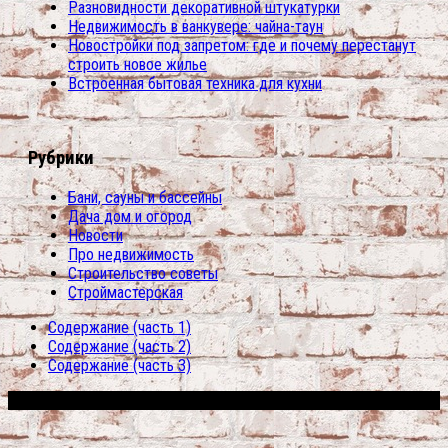
Разновидности декоративной штукатурки
Недвижимость в ванкувере: чайна-таун
Новостройки под запретом: где и почему перестанут
строить новое жилье
Встроенная бытовая техника для кухни
Рубрики
Бани, сауны и бассейны
Дача дом и огород
Новости
Про недвижимость
Строительство советы
Строймастерская
Содержание (часть 1)
Содержание (часть 2)
Содержание (часть 3)
Сфера строительства © 2026. Все права защищены.