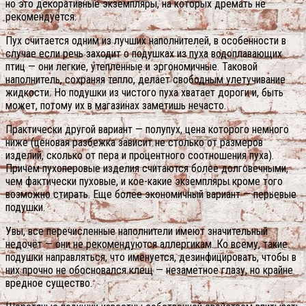
но это декоративные экземпляры, на которых дремать не
рекомендуется.
Пух считается одним из лучших наполнителей, в особенности в
случае если речь заходит о подушках из пуха водоплавающих
птиц — они легкие, утепленные и эргономичные. Таковой
наполнитель, сохраняя тепло, делает свободным улетучивание
жидкости. Но подушки из чистого пуха хватает дороги и, быть
может, потому их в магазинах заметишь нечасто.
Практически другой вариант — полупух, цена которого немного
ниже (ценовая разбежка зависит не столько от размеров
изделий, сколько от пера и процентного соотношения пуха).
Причем пухоперовые изделия считаются более долговечными,
чем фактически пуховые, и кое-какие экземпляры кроме того
возможно стирать. Еще более экономичный вариант — перьевые
подушки.
Увы, все перечисленные наполнители имеют значительный
недочёт — они не рекомендуются аллергикам. Ко всему, такие
подушки направляться, что именуется, дезинфицировать, чтобы в
них прочно не обосновался клещ — незаметное глазу, но крайне
вредное существо.