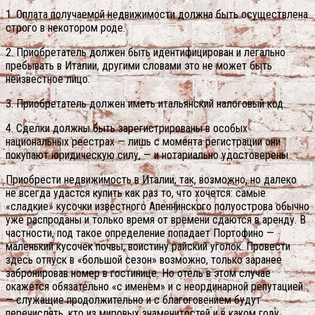
1. Оплата получаемой недвижимости должна быть осуществлена
строго в некотором роде.
2. Приобретатель должен быть идентифицирован и легально
пребывать в Италии, другими словами это не может быть
неизвестное лицо.
3. Приобретатель должен иметь итальянский налоговый код.
4. Сделки должны быть зарегистрированы в особых
национальных реестрах — лишь с момента регистрации они
покупают юридическую силу, — и нотариально удостоверены.
Приобрести недвижимость в Италии, так, возможно, но далеко
не всегда удастся купить как раз то, что хочется: самые
«сладкие» кусочки известного Апеннинского полуострова обычно
уже распроданы и только время от времени сдаются в аренду. В
частности, под такое определение попадает Портофино —
маленький кусочек почвы, воистину райский уголок. Провести
здесь отпуск в «большой сезон» возможно, только заранее
забронировав номер в гостинице. Но отель в этом случае
окажется обязательно «с именем» и с неординарной репутацией
— служащие продолжительно и с благоговением будут
перечислять, кто из мировых знаменитостей и в каком году