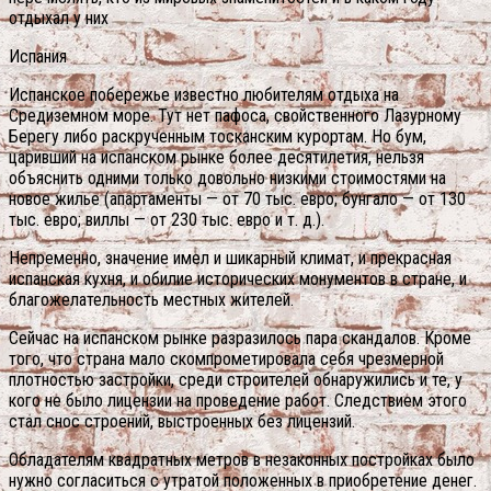
отдыхал у них
Испания
Испанское побережье известно любителям отдыха на
Средиземном море. Тут нет пафоса, свойственного Лазурному
Берегу либо раскрученным тосканским курортам. Но бум,
царивший на испанском рынке более десятилетия, нельзя
объяснить одними только довольно низкими стоимостями на
новое жилье (апартаменты — от 70 тыс. евро; бунгало — от 130
тыс. евро; виллы — от 230 тыс. евро и т. д.).
Непременно, значение имел и шикарный климат, и прекрасная
испанская кухня, и обилие исторических монументов в стране, и
благожелательность местных жителей.
Сейчас на испанском рынке разразилось пара скандалов. Кроме
того, что страна мало скомпрометировала себя чрезмерной
плотностью застройки, среди строителей обнаружились и те, у
кого не было лицензии на проведение работ. Следствием этого
стал снос строений, выстроенных без лицензий.
Обладателям квадратных метров в незаконных постройках было
нужно согласиться с утратой положенных в приобретение денег.