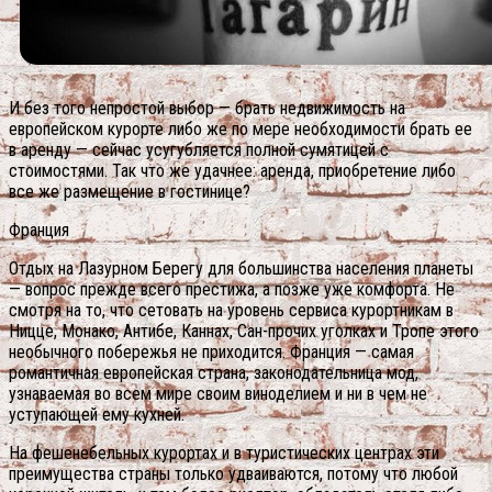
И без того непростой выбор — брать недвижимость на
европейском курорте либо же по мере необходимости брать ее
в аренду — сейчас усугубляется полной сумятицей с
стоимостями. Так что же удачнее: аренда, приобретение либо
все же размещение в гостинице?
Франция
Отдых на Лазурном Берегу для большинства населения планеты
— вопрос прежде всего престижа, а позже уже комфорта. Не
смотря на то, что сетовать на уровень сервиса курортникам в
Ницце, Монако, Антибе, Каннах, Сан-прочих уголках и Тропе этого
необычного побережья не приходится. Франция — самая
романтичная европейская страна, законодательница мод,
узнаваемая во всем мире своим виноделием и ни в чем не
уступающей ему кухней.
На фешенебельных курортах и в туристических центрах эти
преимущества страны только удваиваются, потому что любой