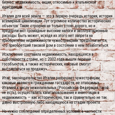
бизнес, недвижимость, акции, относимые к итальянской
юрисдикции.
Италия для всей земли — это в первую очередь история, история
всемирный цивилизации. Тут огромное количество исторических
объектов. Такие строения не только стоят дорого, но и
предполагают громадные высокие налоги и эксплуатационные
расходы. Быть может, исходя из этого нет запрета на
приобретение недвижимости чужестранцами: предполагается,
что приобретший таковой дом в состоянии о нем позаботиться.
Исключение составила недвижимость, находящеяся в
собствености стране, но с 2002 года вышли перечни
гособъектов, а также исторических, каковые смогут
выставляться на продажу».
Итак, законодательство Италии разрешает чужестранцам,
каковые являются гражданами государств, не относимых
Италией к числу нежелательных (Российская Федерация такой
не есть), осуществлять капиталовложения и инвестиции в
недвижимость — как историческую, так и сравнительно не так
давно выстроенную либо находящуюся на стадии проекта.
Но нужно соблюдение определенных условий, в частности: