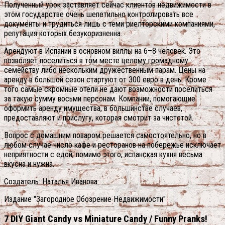
Полученный урок заставляет сейчас клиентов недвижимости в
этом государстве очень шепетильно контролировать все
документы и трудиться лишь с теми риелторскими компаниями,
репутация которых безукоризненна.
Арендуют в Испании в основном виллы на 6–8 человек. Это
позволяет поселиться в том месте целому громадному
семейству либо нескольким дружественным парам. Цены на
аренду в большой сезон стартуют от 300 евро в день. Кроме
того самые скромные отели не дают возможности поселиться
за такую сумму восьми персонам. Компании, помогающие
оформить аренду имущества, в большинстве случаев,
предоставляют и прислугу, которая смотрит за чистотой.
Вопрос с домашним поваром решается самостоятельно, но в
любом случае число кафе и ресторанов на побережье исключает
неприятности с едой, помимо этого, испанская кухня весьма
вкусна и нужна.
Создатель: Наталья Иванова
Издание "Загородное Обозрение Недвижимости"
7 DIY Giant Candy vs Miniature Candy / Funny Pranks!