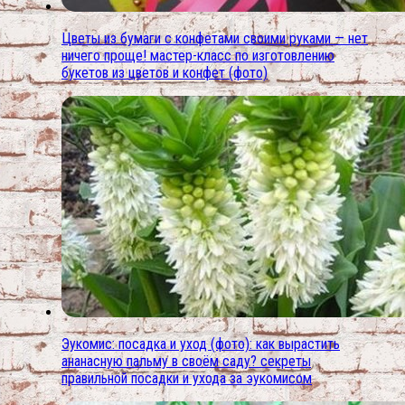
Цветы из бумаги с конфетами своими руками — нет
ничего проще! мастер-класс по изготовлению
букетов из цветов и конфет (фото)
Эукомис: посадка и уход (фото): как вырастить
ананасную пальму в своём саду? секреты
правильной посадки и ухода за эукомисом