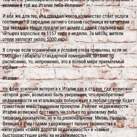
виллами в той же Италии либо Испании».
И все же для тех, кто опоздал: какое количество стоят услуги
гостиницы? В середине летнего сезона гостиница из категории
три звезды в Ницце предлагает номер с одной спальней на
четырех взрослых за 1157 евро в неделю. За месяц жители
отеля заплатят около 5000 евро.
В случае если ограничения и условия отеля привычны, если не
смущают габариты стандартной помещения, питание по
расписанию, то, непременно, это в полной мере приемлемый
вариант.
Италия
На фоне усиления интереса к Италии как к стране, где возможно
«второй дом», возможно быть уверенным, что приобретение
недвижимости на итальянских побережьях в любом случае будет
грамотным инвестиционным проектом. Рейтинг недвижимости
Италии возможно составить не только по ценовому либо
типовому показателю, но и по региональному. Милан, Неаполь,
Венеция и Рим годами удерживают пальму первенства в
категориях «самая дорогая недвижимость» и «самые
быстрорастущие цены на недвижимость».