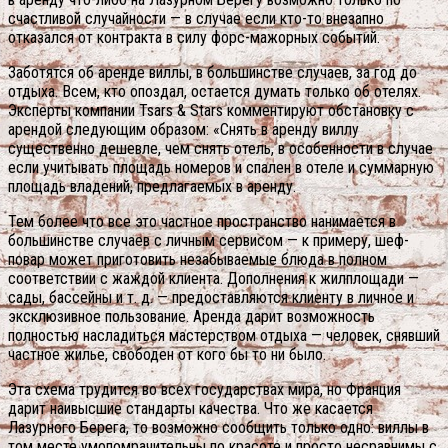
счастливой случайности — в случае если кто-то внезапно
отказался от контракта в силу форс-мажорных событий.
Заботятся об аренде виллы, в большинстве случаев, за год до
отдыха. Всем, кто опоздал, остается думать только об отелях.
Эксперты компании Tsars & Stars комментируют обстановку с
арендой следующим образом: «Снять в аренду виллу
существенно дешевле, чем снять отель, в особенности в случае
если учитывать площадь номеров и спален в отеле и суммарную
площадь владений, предлагаемых в аренду.
Тем более что все это частное пространство нанимается в
большинстве случаев с личным сервисом — к примеру, шеф-
повар может приготовить незабываемые блюда в полном
соответствии с жаждой клиента. Дополнения к жилплощади —
сады, бассейны и т. д. — предоставляются клиенту в личное и
эксклюзивное пользование. Аренда дарит возможность
полностью насладиться мастерством отдыха — человек, снявший
частное жилье, свободен от кого бы то ни было.
Эта схема трудится во всех государствах мира, но Франция
дарит наивысшие стандарты качества. Что же касается
Лазурного Берега, то возможно сообщить только одно: виллы в
том месте умопомрачительны по красоте и просто несравнимы с