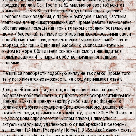
продаже вилла в Сан-Тропе за 52 миллионов евро (объект от
компании Tsars & Stars). Строение в духе шикарных царских
неопрованских владений, с прямым выходом к морю, частным
понтоном для пришвартовывания яхт. Кроме девяти великолепно
обставленных помещений (три в главном строении, остальные в
доме у бассейна), тут имеется открытый декорированный салон,
просторная трапезная, величественная мраморная ванная, патио,
терраса, роскошный внешний бассейн с умопомрачительным
видом на море. Обладатели сокровища смогут насладиться
примыкающими 4 га парка и собственными виноградными
аллеями
Решиться приобрести подобную виллу не так легко. Кроме того
те, у кого имеется возможность, не сходу принимают ответ.
Для колеблющихся, и для тех, кто принципиально не хочет
обрастать собственностью, существует высокоразвитый рынок
аренды. «Снять в аренду квартиру либо виллу во Франции, в
отличие от других государств Средиземноморья, дешево не
окажется: люди, привыкшие к комфорту, тратят 800–1500 евро в
неделю; цена определяется числом спален, близостью к
актуальным улицам, удаленностью от набережной и сезоном», —
вычисляет Гай Имз (Prosperity Homes). В «большой сезон» снять
в аренду что-либо на Лазурном Берегу возможно только по