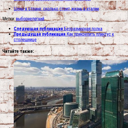
Цены в стране: сколько стоит жизнь в италии
Метки:
выбор
нелегкий
Следующая публикация
Безразмерная полка
Предыдущая публикация
Как прикрепить плинтус к
столешнице
Читайте также: