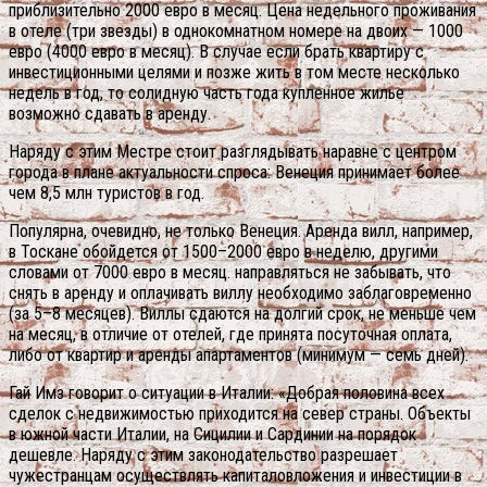
приблизительно 2000 евро в месяц. Цена недельного проживания
в отеле (три звезды) в однокомнатном номере на двоих — 1000
евро (4000 евро в месяц). В случае если брать квартиру с
инвестиционными целями и позже жить в том месте несколько
недель в год, то солидную часть года купленное жилье
возможно сдавать в аренду.
Наряду с этим Местре стоит разглядывать наравне с центром
города в плане актуальности спроса: Венеция принимает более
чем 8,5 млн туристов в год.
Популярна, очевидно, не только Венеция. Аренда вилл, например,
в Тоскане обойдется от 1500–2000 евро в неделю, другими
словами от 7000 евро в месяц. направляться не забывать, что
снять в аренду и оплачивать виллу необходимо заблаговременно
(за 5–8 месяцев). Виллы сдаются на долгий срок, не меньше чем
на месяц, в отличие от отелей, где принята посуточная оплата,
либо от квартир и аренды апартаментов (минимум — семь дней).
Гай Имз говорит о ситуации в Италии: «Добрая половина всех
сделок с недвижимостью приходится на север страны. Объекты
в южной части Италии, на Сицилии и Сардинии на порядок
дешевле. Наряду с этим законодательство разрешает
чужестранцам осуществлять капиталовложения и инвестиции в