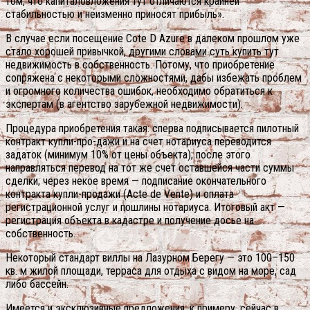
том, что капиталовложения тут отличаются крайней
стабильностью и неизменно приносят прибыль».
В случае если посещение Cote D Azure в далеком прошлом уже
стало хорошей привычкой, другими словами суть купить тут
недвижимость в собственность. Потому, что приобретение
сопряжена с некоторыми сложностями, дабы избежать проблем
и огромного количества ошибок, необходимо обратиться к
экспертам (в агентство зарубежной недвижимости).
Процедура приобретения такая: сперва подписывается пилотный
контракт купли-про-дажи и на счет нотариуса переводится
задаток (минимум 10% от цены объекта); после этого
направляться перевод на тот же счет оставшейся части суммы
сделки; через некое время — подписание окончательного
контракта купли-продажи (Acte de Vente) и оплата
регистрационной услуг и пошлины нотариуса. Итоговый акт —
регистрация объекта в кадастре и получение досье на
собственность.
Некоторый стандарт виллы на Лазурном Берегу — это 100–150
кв. м жилой площади, терраса для отдыха с видом на море, сад
либо бассейн.
Имеется и эксклюзивные предложения: к примеру, сейчас в