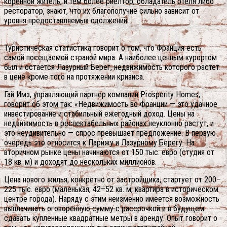
коренной житель, и тем более риелтор, обладатель отеля либо
ресторатор, знают, что их благополучие сильно зависит от
уровня предоставляемых одолжений.
Туристическая статистика говорит о том, что Франция есть
самой посещаемой страной мира. А наиболее ценным курортом
был и остается Лазурный Берег, недвижимость которого растет
в цене кроме того на протяжении кризиса.
Гай Имз, управляющий партнер компании Prosperity Homes,
говорит об этом так: «Недвижимость во Франции — это удачное
инвестирование и стабильный ежегодный доход. Цены на
недвижимость в респектабельных районах неуклонно растут, и
это неудивительно — спрос превышает предложение. В первую
очередь это относится к Парижу и Лазурному Берегу. На
вторичном рынке цены начинаются от 150 тыс. евро (студия от
18 кв. м) и доходят до нескольких миллионов.
Цена нового жилья, конкретно от застройщика, стартует от 200–
225 тыс. евро (маленькая, 42–52 кв. м, квартира в историческом
центре города). Наряду с этим неизменно имеется возможность
выплачивать оговоренную сумму с рассрочкой и в будущем
сдавать купленные квадратные метры в аренду. Опыт говорит о