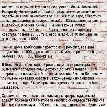
Анализ цен на рынке Италии сейчас, совершённый компанией
Prosperity Homes, дал следующие результаты: расценки на
отдельные виллы начинаются от 500–700 тыс. евро, а квартиру
возможно подобрать, владея суммой от 80 тыс. евро, например,
в Калабрии. В районе Анконы–Римини в конце 1990-х
недвижимость в 5–6 км от побережья брали конкретно у
крестьян, по цене 25–35 тыс. евро за дом. За 10 лет цены на
рынке выросли на 500%.
Сейчас дома, требующие перестройки и ремонта, все еще
продаются от 1000 евро за квадратный метр (при средней цене
ремонта 1000–1500 евро/кв. м).
В Венеции средний годовой рост расценок на риелторском
рынке все последние годы доходил до 14% (в центре — 20%
прироста, а к примеру, в Местре, материковой части Венеции, —
7%). Цены на недвижимость в Ветхой Венеции и на окраине
кроме того в одной категории жилья смогут различаться более
чем вдвое.
Скажем, в случае если разглядывать квартиры, сдаваемые в
аренду, то средняя 80-метровая квартира обойдется съемщику в
Местре как минимум в 900 евро в месяц; в центре это будет уже