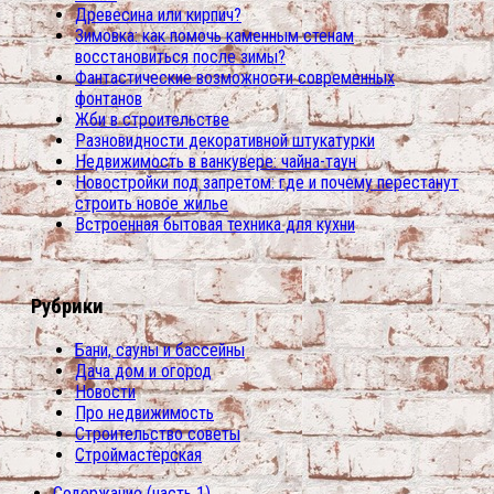
Древесина или кирпич?
Зимовка: как помочь каменным стенам
восстановиться после зимы?
Фантастические возможности современных
фонтанов
Жби в строительстве
Разновидности декоративной штукатурки
Недвижимость в ванкувере: чайна-таун
Новостройки под запретом: где и почему перестанут
строить новое жилье
Встроенная бытовая техника для кухни
Рубрики
Бани, сауны и бассейны
Дача дом и огород
Новости
Про недвижимость
Строительство советы
Строймастерская
Содержание (часть 1)