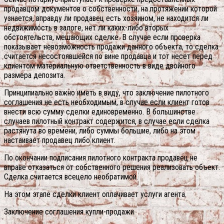
продавцом документов о собственности, на протяжении которой
узнается, вправду ли продавец есть хозяином, не находится ли
недвижимость в залоге, нет ли каких-либо вторых
обстоятельств, мешающих сделке. В случае если проверка
показывает невозможность продажи данного объекта, то сделка
считается несостоявшейся по вине продавца и тот несет перед
клиентом материальную ответственность в виде двойного
размера депозита.
Принципиально важно иметь в виду, что заключение пилотного
соглашения не есть необходимым, в случае если клиент готов
внести всю сумму сделки единовременно. В большинстве
случаев пилотный контракт содержится, в случае если сделка
растянута во времени, либо суммы большие, либо на этом
настаивает продавец либо клиент.
По окончании подписания пилотного контракта продавец не
вправе отказаться от собственного решения реализовать объект.
Сделка считается всецело необратимой.
На этом этапе сделки клиент оплачивает услуги агента.
Заключение соглашения купли-продажи