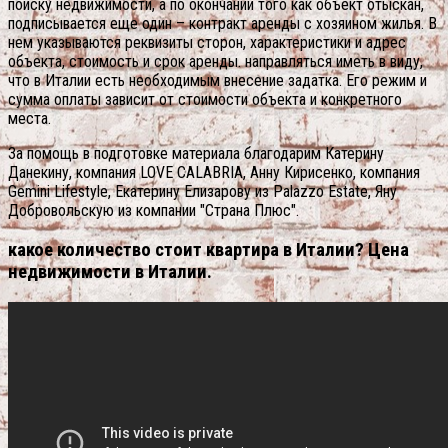
поиску недвижимости, а по окончании того как объект отыскан,
подписывается еще один – контракт аренды с хозяином жилья. В
нем указываются реквизиты сторон, характеристики и адрес
объекта, стоимость и срок аренды. направляться иметь в виду,
что в Италии есть необходимым внесение задатка. Его режим и
сумма оплаты зависит от стоимости объекта и конкретного
места.
За помощь в подготовке материала благодарим Катерину
Данекину, компания LOVE CALABRIA, Анну Кирисенко, компания
Gemini Lifestyle, Екатерину Елизарову из Palazzo Estate, Яну
Добровольскую из компании "Страна Плюс".
какое количество стоит квартира в Италии? Цена
недвижимости в Италии.