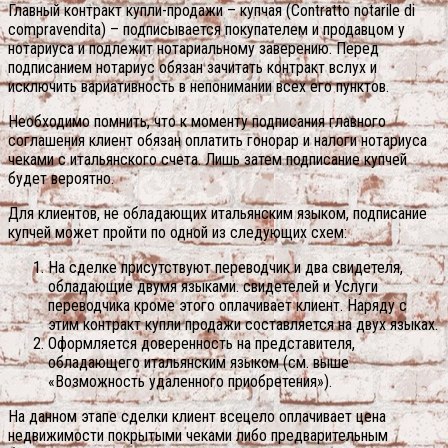
Главный контракт купли-продажи – купчая (Contratto notarile di
compravendita) – подписывается покупателем и продавцом у
нотариуса и подлежит нотариальному заверению. Перед
подписанием нотариус обязан зачитать контракт вслух и
исключить вариативность в непонимании всех его пунктов.
Необходимо помнить, что к моменту подписания главного
соглашения клиент обязан оплатить гонорар и налоги нотариуса
чеками с итальянского счета. Лишь затем подписание купчей
будет вероятно.
Для клиентов, не обладающих итальянским языком, подписание
купчей может пройти по одной из следующих схем:
На сделке присутствуют переводчик и два свидетеля,
обладающие двумя языками. свидетелей и Услуги
переводчика кроме этого оплачивает клиент. Наряду с
этим контракт купли продажи составляется на двух языках.
Оформляется доверенность на представителя,
обладающего итальянским языком (см. выше
«Возможность удаленного приобретения»).
На данном этапе сделки клиент всецело оплачивает цена
недвижимости покрытыми чеками либо предварительным