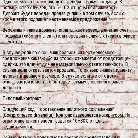
Одновременно с этим вносится депозит на имя продавца. В
большинстве случаев, это 5–10% от цены недвижимости.
Депозит будет передан продавцу лишь в том случае, если он
кроме этого подпишет неотменяемое предложение.
Вероятны и такие варианты оплаты, как перевод денег на счет
продавца (либо его агента) или передача наличных (чека) в офисе
агентства.
В случае если по окончании подписания неотменяемого
предложения какая-либо из сторон откажется от предстоящей
сделки, это влечет для нее материальную ответственность. В
случае если отказывается продавец, то он выплачивает клиенту
депозит в двойном размере. В случае если же от сделки
отказывается клиент, то он теряет сумму внесенного ранее
депозита.
Пилотный контракт
Следующий ход – составление пилотного соглашения
(Compromesso di vendita). Контракт заверяется нотариусом. На
этом этапе клиент вносит задаток 10–30% от цены
недвижимости.
Сейчас нотариус приступает к проверке предоставленных