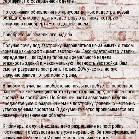
сертификат о совершённой сделке.
По окончании обновления нотариусом данных кадастра, новый
обладатель может взять кадастровую выписку, которую
возможно приобрести – она дешева всем.
Приобретение земельного надела
Получая почву под застройку, направляться не забывать о таком
понятии как «коэффициент застройки». Законодательство Италии
определяет – исходя из площади земельного надела –
этажность зданий и максимальную плотность застройки. Вам
смогут разрешить застроить только 20% участка, но это
значение зависит от региона страны.
В любом случае на приобретение почвы потребуется особенное
разрешение из муниципалитета (утверждение предоставленного
проекта на постройку). По большей части земельные наделы
продаются уже с разрешением на постройку, довольно часто и с
утвержденным проектом. В документе четко прописывается его
размеры и назначение объекта.
К примеру, в случае если выдано разрешение на постройку
гостиницы, то возвести виллу уже нереально. За трансформацией
назначения объекта в Италии следят весьма строго.