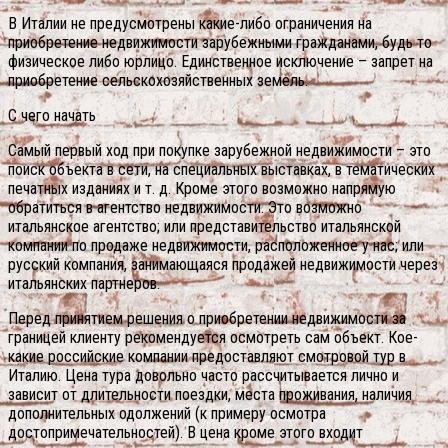
В Италии не предусмотрены какие-либо ограничения на
приобретение недвижимости зарубежными гражданами, будь то
физическое либо юрлицо. Единственное исключение – запрет на
приобретение сельскохозяйственных земель.
С чего начать
Самый первый ход при покупке зарубежной недвижимости – это
поиск объекта в сети, на специальных выставках, в тематических
печатных изданиях и т. д. Кроме этого возможно напрямую
обратиться в агентство недвижимости. Это возможно
итальянское агентство; или представительство итальянской
компании по продаже недвижимости, расположенное у нас; или
русский компания, занимающаяся продажей недвижимости через
итальянских партнеров.
Перед принятием решения о приобретении недвижимости за
границей клиенту рекомендуется осмотреть сам объект. Кое-
какие российские компании предоставляют смотровой тур в
Италию.
Цена тура довольно часто рассчитывается лично и
зависит от длительности поездки, места проживания, наличия
дополнительных одолжений (к примеру осмотра
достопримечательностей). В цена кроме этого входит