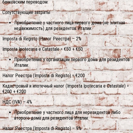
банковским переводом.
Сопутствующие затраты
Приобретение у частного лица первого дома (не элитная
недвижимость) для резидентов Италии:
Imposta di Registo (Налог Реестра) – 2%
Imposta Ipotecaria e Catastale = €50 + €50
Приобретение у организации первого дома для резидентов
Италии:
Налог Реестра (Imposta di Registo) = €200
Кадастровый и ипотечный налог (Imposta Ipotecaria e Catastale) =
€200 + €200
НДС (IVA) – 4%
Приобретение у частного лица для нерезидентов либо
второго дома для резидентов Италии:
Налог Реестра (Imposta di Registo) – 9%