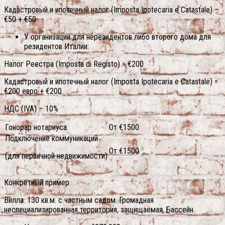
Кадастровый и ипотечный налог (Imposta Ipotecaria e Catastale) –
€50 + €50
У организации для нерезидентов либо второго дома для
резидентов Италии:
Налог Реестра (Imposta di Registo) = €200
Кадастровый и ипотечный налог (Imposta Ipotecaria e Catastale) =
€200 евро + €200
НДС (IVA) – 10%
Гонорар нотариуса
От €1500
Подключение коммуникаций
От €1500
(для первичной недвижимости)
Конкретный пример
Вилла. 130 кв.м. с частным садом. Громадная
неспециализированная территория, защищаемая. Бассейн.