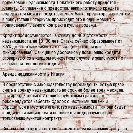
получаемой недвижимости. Оплатить его работу придется
клиенту. Соглашение о предоставлении ипотечного кредита
содержится между представителем банка-кредитора и клиентом
в присутствии нотариуса, происходит это в один момент с
подписанием главного контракта купли-продажи.
Кредит предоставляется на сумму до 40% стоимости
недвижимости, на 10–30 лет. Ставка сейчас образовывает от
3,5% до 6%, в зависимости от вида (плавающая или
фиксированная). Санкции по досрочному погашению кредита
оговариваются в каждом конкретном случае, в зависимости от
выбранной типологии кредита.
Аренда недвижимости в Италии
В соответствии с законодательству нерезиденты есть в праве
снять в аренду недвижимость на срок не более трех месяцев.
При аренде жилья в Италии зарубежным гражданам
рекомендуется избегать сделок с частными лицами и
обращаться в местное агентство недвижимости. Так они будут
юридически защищены, и не появится недоразумений по
толкованию пунктов контракта.
Сперва содержится контракт с агентством на оказание услуг по