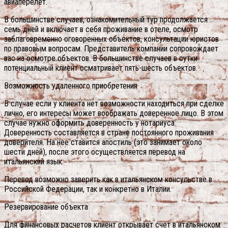
авиаперелет.
В большинстве случаев, ознакомительный тур продолжается
семь дней и включает в себя проживание в отеле, осмотр
заблаговременно оговоренных объектов, консультации юристов
по правовым вопросам. Представитель компании сопровождает
вас на осмотре объектов. В большинстве случаев в сутки
потенциальный клиент осматривает пять-шесть объектов.
Возможность удаленного приобретения
В случае если у клиента нет возможности находиться при сделке
лично, его интересы может воображать доверенное лицо. В этом
случае нужно оформить доверенность у нотариуса.
Доверенность составляется в стране постоянного проживания
доверителя. На нее ставится апостиль (это занимает около
шести дней), после этого осуществляется перевод на
итальянский язык.
Перевод возможно заверить как в итальянском консульстве в
Российской Федерации, так и конкретно в Италии.
Резервирование объекта
Для финансовых расчетов клиент открывает счет в итальянском