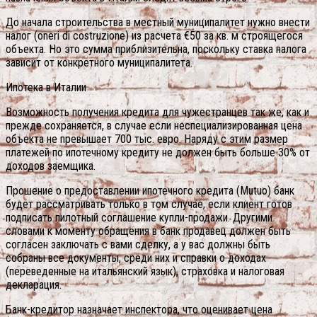
До начала строительства в местный муниципалитет нужно внести
налог (oneri di costruzione) из расчета €50 за кв. м строящегося
объекта. Но это сумма приблизительна, поскольку ставка налога
зависит от конкретного муниципалитета.
Ипотека в Италии
Возможность получения кредита для чужестранцев так же, как и
прежде сохраняется, в случае если неспециализированная цена
объекта не превышает 700 тыс. евро. Наряду с этим размер
платежей по ипотечному кредиту не должен быть больше 30% от
доходов заемщика.
Прошение о предоставлении ипотечного кредита (Mutuo) банк
будет рассматривать только в том случае, если клиент готов
подписать пилотный соглашение купли-продажи. Другими
словами к моменту обращения в банк продавец должен быть
согласен заключать с вами сделку, а у вас должны быть
собраны все документы, среди них и справки о доходах
(переведенные на итальянский язык), страховка и налоговая
декларация.
Банк-кредитор назначает инспектора, что оценивает цена