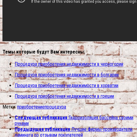
Темы которые будут Вам интересны:
Процедура приобретения недвижимости в черногории
Процедура приобретения недвижимости в болгарии
Процедура приобретения недвижимости в хорватии
Процедура приобретения недвижимости в греции
Метки:
приобретение
процедура
Следующая публикация
Гидроизоляция бассейна своими
руками
Предыдущая публикация
Лучшие фирмы-производители
ламината по отзывам покупателей