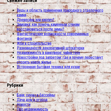
Свежие записи
Виды и область применения природного отделочного
камня
Древесина или кирпич?
Зимовка: как помочь каменным стенам
восстановиться после зимы?
Фантастические возможности современных
фонтанов
Жби в строительстве
Разновидности декоративной штукатурки
Недвижимость в ванкувере: чайна-таун
Новостройки под запретом: где и почему перестанут
строить новое жилье
Встроенная бытовая техника для кухни
Рубрики
Бани, сауны и бассейны
Дача дом и огород
Новости
Про недвижимость