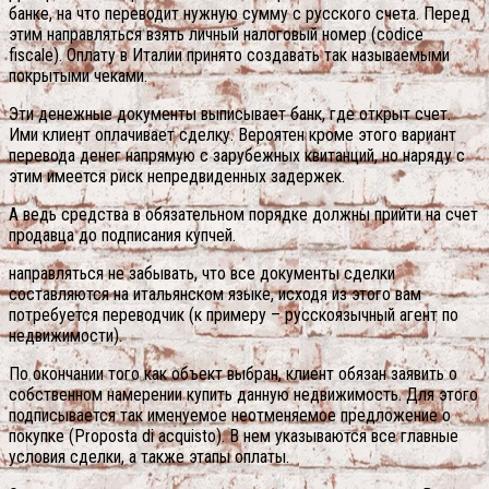
банке, на что переводит нужную сумму с русского счета. Перед
этим направляться взять личный налоговый номер (codice
fiscale). Оплату в Италии принято создавать так называемыми
покрытыми чеками.
Эти денежные документы выписывает банк, где открыт счет.
Ими клиент оплачивает сделку. Вероятен кроме этого вариант
перевода денег напрямую с зарубежных квитанций, но наряду с
этим имеется риск непредвиденных задержек.
А ведь средства в обязательном порядке должны прийти на счет
продавца до подписания купчей.
направляться не забывать, что все документы сделки
составляются на итальянском языке, исходя из этого вам
потребуется переводчик (к примеру – русскоязычный агент по
недвижимости).
По окончании того как объект выбран, клиент обязан заявить о
собственном намерении купить данную недвижимость. Для этого
подписывается так именуемое неотменяемое предложение о
покупке (Proposta di acquisto). В нем указываются все главные
условия сделки, а также этапы оплаты.