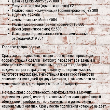
Цена недвижимости€279.000
Услуги нотариуса (ориентировочно) €2.500
Подключение коммуникаций (ориентировочно) €2.300
НДС 10% €27.900
Фиксированные сборы €504
Полная меблировка (ориентировочно) €5.000
Кухня (ориентировочно) €2.500
Итого цена недвижимости со налогами и всеми
расходами€319.704
Госрегистрация сделки
Сразу же по подписании главного соглашения происходит
госрегистрация сделки. Нотариус передает все данные в
соответствующие национальные органы – кадастровое
ведомство, регистрационную палату по недвижимости,
налоговое ведомство. Регистрация права собственности
занимает от пяти дней до двух месяцев, в зависимости от
муниципалитета, к которому относится кадастр.
Но само право собственности переходит уже в момент
подписания купчей, вместе с ключами. Оригинал купчей новый
обладатель приобретает по окончании его регистрации в
национальных органах. Сразу после подписания нотариус выдает