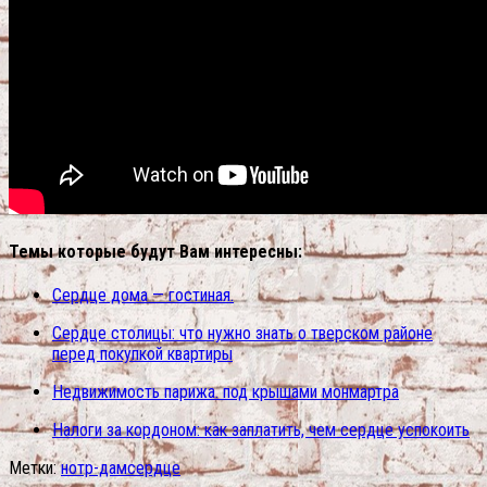
Темы которые будут Вам интересны:
Сердце дома — гостиная.
Сердце столицы: что нужно знать о тверском районе
перед покупкой квартиры
Недвижимость парижа. под крышами монмартра
Налоги за кордоном: как заплатить, чем сердце успокоить
Метки:
нотр-дам
сердце