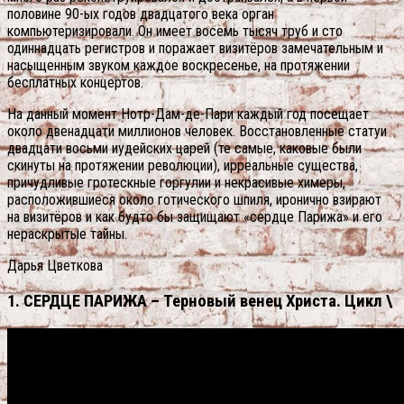
половине 90-ых годов двадцатого века орган
компьютеризировали. Он имеет восемь тысяч труб и сто
одиннадцать регистров и поражает визитёров замечательным и
насыщенным звуком каждое воскресенье, на протяжении
бесплатных концертов.
На данный момент Нотр-Дам-де-Пари каждый год посещает
около двенадцати миллионов человек. Восстановленные статуи
двадцати восьми иудейских царей (те самые, каковые были
скинуты на протяжении революции), ирреальные существа,
причудливые гротескные горгулии и некрасивые химеры,
расположившиеся около готического шпиля, иронично взирают
на визитёров и как будто бы защищают «сердце Парижа» и его
нераскрытые тайны.
Дарья Цветкова
1. СЕРДЦЕ ПАРИЖА – Терновый венец Христа. Цикл \