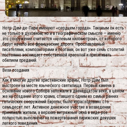
Нотр-Дам-де-Пари именуют «сердцем города». Таковым он есть
не только в духовном, но и в географическом смысле – именно
это сооружение считается «нулевым километром», от которого
берут начало все французские дороги. Прославленный
писателями, композиторами и поэтами, он вот уже семь столетий
постоянно восхищает собственной красотой и притягивать
обилием преданий.
Вехи создания
Как и многие другие христианские храмы, Нотр-Дам был
выстроен на месте языческого святилища. Первый камень в
основание нового Собора заложили в двенадцатом веке, в целом
же на создание этого храма, ставшего одним из самых ранних
готических сооружений Европы, было израсходовано сто
семьдесят лет. Активное денежное участие в возведении
принимали жители, а верхние витражные окна в виде роз
полностью выполнены на пожертвования парижских девушек
легкого поведения.