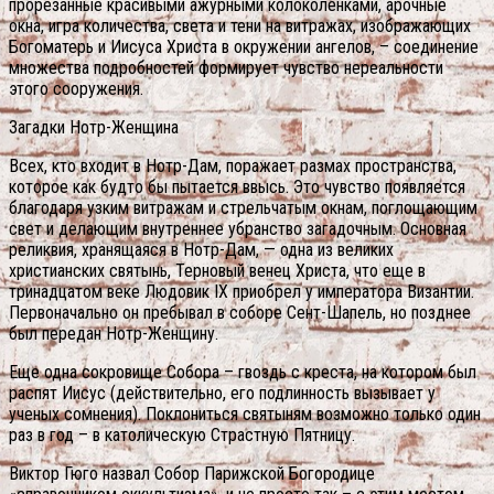
прорезанные красивыми ажурными колоколенками, арочные
окна, игра количества, света и тени на витражах, изображающих
Богоматерь и Иисуса Христа в окружении ангелов, – соединение
множества подробностей формирует чувство нереальности
этого сооружения.
Загадки Нотр-Женщина
Всех, кто входит в Нотр-Дам, поражает размах пространства,
которое как будто бы пытается ввысь. Это чувство появляется
благодаря узким витражам и стрельчатым окнам, поглощающим
свет и делающим внутреннее убранство загадочным. Основная
реликвия, хранящаяся в Нотр-Дам, — одна из великих
христианских святынь, Терновый венец Христа, что еще в
тринадцатом веке Людовик IX приобрел у императора Византии.
Первоначально он пребывал в соборе Сент-Шапель, но позднее
был передан Нотр-Женщину.
Еще одна сокровище Собора – гвоздь с креста, на котором был
распят Иисус (действительно, его подлинность вызывает у
ученых сомнения). Поклониться святыням возможно только один
раз в год – в католическую Страстную Пятницу.
Виктор Гюго назвал Собор Парижской Богородице