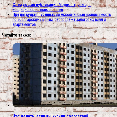
Следующая публикация
Медные трубы для
кондиционеров: новые веяния
Предыдущая публикация
Американская недвижимость
по «болгарским» ценам: распродажа залоговых вилл и
апартаментов
Читайте также:
Что делать, если вы купили долгострой