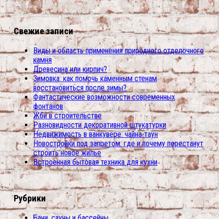
Свежие записи
Виды и область применения природного отделочного
камня
Древесина или кирпич?
Зимовка: как помочь каменным стенам
восстановиться после зимы?
Фантастические возможности современных
фонтанов
Жби в строительстве
Разновидности декоративной штукатурки
Недвижимость в ванкувере: чайна-таун
Новостройки под запретом: где и почему перестанут
строить новое жилье
Встроенная бытовая техника для кухни
Рубрики
Бани, сауны и бассейны