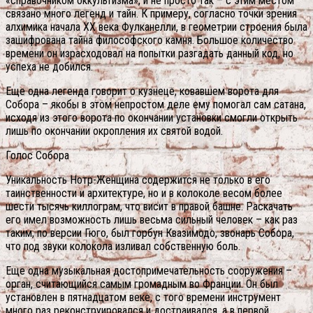
«справочником оккультизма», и не просто так – с этим местом
связано много легенд и тайн. К примеру, согласно точки зрения
алхимика начала XX века Фулканелли, в геометрии строения была
зашифрована тайна философского камня. Большое количество
времени он израсходовал на попытки разгадать данный код, но
успеха не добился.
Еще одна легенда говорит о кузнеце, ковавшем ворота для
Собора – якобы в этом непростом деле ему помогал сам сатана,
исходя из этого ворота по окончании установки смогли открыть
лишь по окончании окропления их святой водой.
Голос Собора
Уникальность Нотр-Женщина содержится не только в его
таинственности и архитектуре, но и в колоколе весом более
шести тысячь киллограм, что висит в правой башне. Раскачать
его имел возможность лишь весьма сильный человек – как раз
таким, по версии Гюго, был горбун Квазимодо, звонарь Собора,
что под звуки колокола изливал собственную боль.
Еще одна музыкальная достопримечательность сооружения –
орган, считающийся самым громадным во Франции. Он был
установлен в пятнадцатом веке, с того времени инструмент
много раз реконструировался и достраивался, а в первой