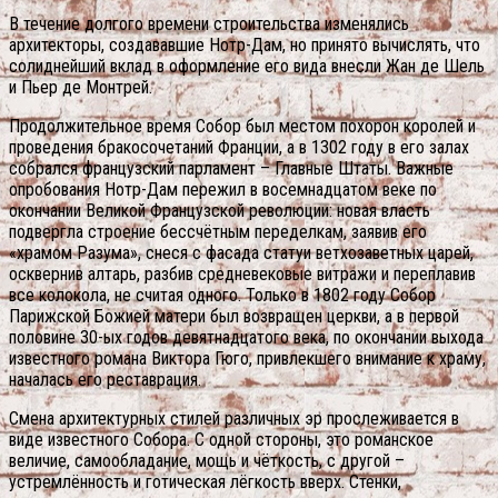
В течение долгого времени строительства изменялись
архитекторы, создававшие Нотр-Дам, но принято вычислять, что
солиднейший вклад в оформление его вида внесли Жан де Шель
и Пьер де Монтрей.
Продолжительное время Собор был местом похорон королей и
проведения бракосочетаний Франции, а в 1302 году в его залах
собрался французский парламент – Главные Штаты. Важные
опробования Нотр-Дам пережил в восемнадцатом веке по
окончании Великой Французской революции: новая власть
подвергла строение бессчётным переделкам, заявив его
«храмом Разума», снеся с фасада статуи ветхозаветных царей,
осквернив алтарь, разбив средневековые витражи и переплавив
все колокола, не считая одного. Только в 1802 году Собор
Парижской Божией матери был возвращен церкви, а в первой
половине 30-ых годов девятнадцатого века, по окончании выхода
известного романа Виктора Гюго, привлекшего внимание к храму,
началась его реставрация.
Смена архитектурных стилей различных эр прослеживается в
виде известного Собора. С одной стороны, это романское
величие, самообладание, мощь и чёткость, с другой –
устремлённость и готическая лёгкость вверх. Стенки,