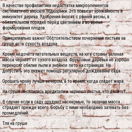
В качестве профилактики недостатка микроэлементов
систематично вносите подкормки. Это повысит урожайность и
иммунитет дерева. Удобрения вносят с ранней весны, в
обязательном порядке перед цветением и во время
формирования плодов.
Принципиально важно! Обстоятельством почернения листьев на
груше есть сухость воздуха.
Кроме недочёта питательных веществ, на юге страны зеленая
масса чернеет от сухого воздуха. Фруктовые деревья не хорошо
переносят обилие пыли и знойное лето на страницах. Не
допустить это окажет помощь регулярное дождевание сада.
Орошать крону лучше вечером, в то время, когда спадет жара.
На груше поселились вредители и чернеют листья, что делать?
В случае если в саду орудуют насекомые, то зеленая масса
страдает прежде всего. Борьбу с ними необходимо затевать без
промедлений.
Тля на груше