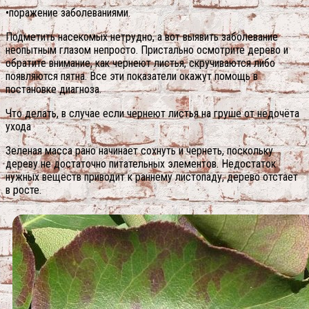
•поражение заболеваниями.
Подметить насекомых нетрудно, а вот выявить заболевание
неопытным глазом непросто. Пристально осмотрите дерево и
обратите внимание, как чернеют листья, скручиваются либо
появляются пятна. Все эти показатели окажут помощь в
постановке диагноза.
Что делать, в случае если чернеют листья на груше от недочёта
ухода
Зеленая масса рано начинает сохнуть и чернеть, поскольку
дереву не достаточно питательных элементов.
Недостаток
нужных веществ приводит к раннему листопаду, дерево отстает
в росте.