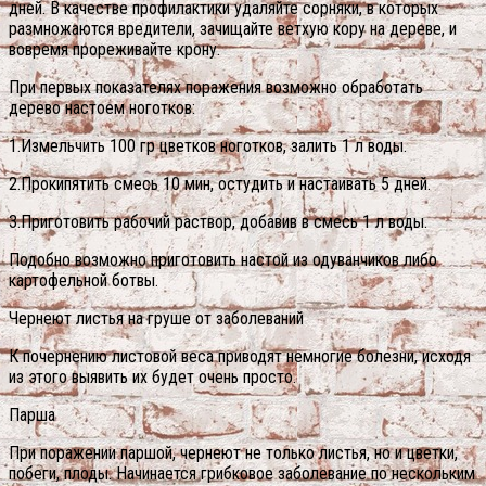
дней. В качестве профилактики удаляйте сорняки, в которых
размножаются вредители, зачищайте ветхую кору на дереве, и
вовремя прореживайте крону.
При первых показателях поражения возможно обработать
дерево настоем ноготков:
1.Измельчить 100 гр цветков ноготков, залить 1 л воды.
2.Прокипятить смесь 10 мин, остудить и настаивать 5 дней.
3.Приготовить рабочий раствор, добавив в смесь 1 л воды.
Подобно возможно приготовить настой из одуванчиков либо
картофельной ботвы.
Чернеют листья на груше от заболеваний
К почернению листовой веса приводят немногие болезни, исходя
из этого выявить их будет очень просто.
Парша
При поражении паршой, чернеют не только листья, но и цветки,
побеги, плоды. Начинается грибковое заболевание по нескольким