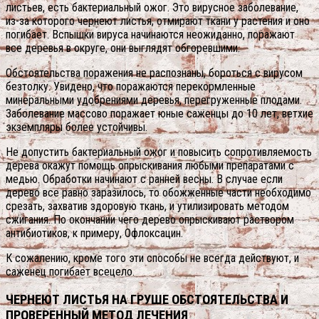
листьев, есть бактериальный ожог. Это вирусное заболевание,
из-за которого чернеют листья, отмирают ткани у растения и оно
погибает. Вспышки вируса начинаются неожиданно, поражают
все деревья в округе, они выглядят обгоревшими.
Обстоятельства поражения не распознаны, бороться с вирусом
безтолку. Увидено, что поражаются перекормленные
минеральными удобрениями деревья, перегруженные плодами.
Заболевание массово поражает юные саженцы до 10 лет, ветхие
экземпляры более устойчивы.
Не допустить бактериальный ожог и повысить сопротивляемость
дерева окажут помощь опрыскивания любыми препаратами с
медью. Обработки начинают с ранней весны. В случае если
дерево все равно заразилось, то обожженные части необходимо
срезать, захватив здоровую ткань, и утилизировать методом
сжигания. По окончании чего дерево опрыскивают раствором
антибиотиков, к примеру, Офлоксацин.
К сожалению, кроме того эти способы не всегда действуют, и
саженец погибает всецело.
ЧЕРНЕЮТ ЛИСТЬЯ НА ГРУШЕ ОБСТОЯТЕЛЬСТВА И
ПРОВЕРЕННЫЙ МЕТОД ЛЕЧЕНИЯ