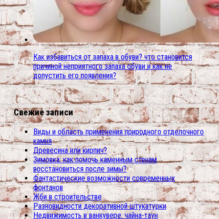
Как избавиться от запаха в обуви? что становится
причиной неприятного запаха обуви и как не
допустить его появления?
Свежие записи
Виды и область применения природного отделочного
камня
Древесина или кирпич?
Зимовка: как помочь каменным стенам
восстановиться после зимы?
Фантастические возможности современных
фонтанов
Жби в строительстве
Разновидности декоративной штукатурки
Недвижимость в ванкувере: чайна-таун