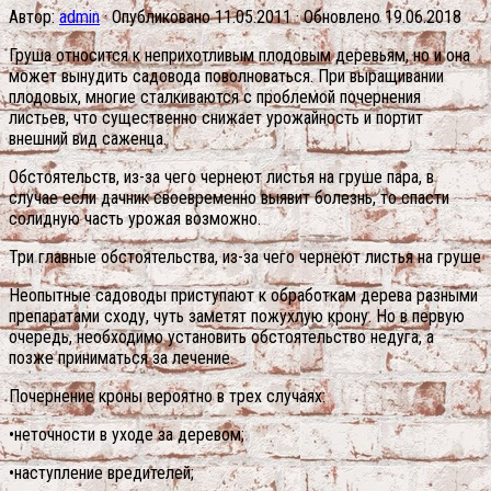
Автор:
admin
· Опубликовано
11.05.2011
· Обновлено
19.06.2018
Груша относится к неприхотливым плодовым деревьям, но и она
может вынудить садовода поволноваться. При выращивании
плодовых, многие сталкиваются с проблемой почернения
листьев, что существенно снижает урожайность и портит
внешний вид саженца.
Обстоятельств, из-за чего чернеют листья на груше пара, в
случае если дачник своевременно выявит болезнь, то спасти
солидную часть урожая возможно.
Три главные обстоятельства, из-за чего чернеют листья на груше
Неопытные садоводы приступают к обработкам дерева разными
препаратами сходу, чуть заметят пожухлую крону. Но в первую
очередь, необходимо установить обстоятельство недуга, а
позже приниматься за лечение.
Почернение кроны вероятно в трех случаях:
•неточности в уходе за деревом;
•наступление вредителей;