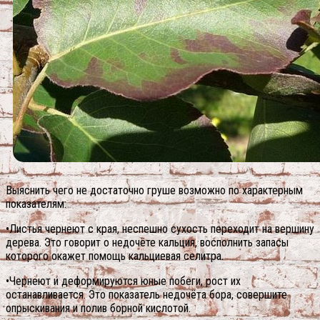
Выяснить чего не достаточно груше возможно по характерным
показателям:
•Листья чернеют с края, неспешно сухость переходит на вершину
дерева. Это говорит о недочёте кальция, восполнить запасы
которого окажет помощь кальциевая селитра.
•Чернеют и деформируются юные побеги, рост их
останавливается. Это показатель недочёта бора, совершите
опрыскивания и полив борной кислотой.