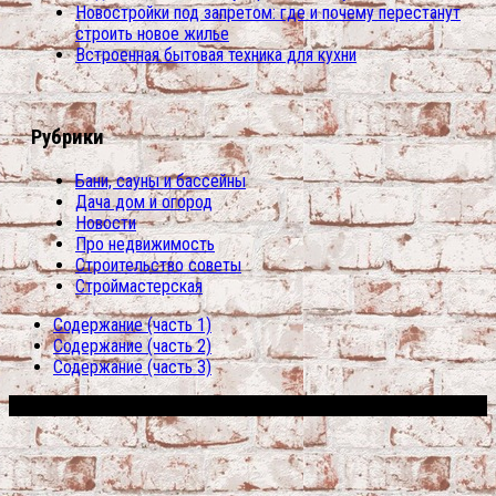
Новостройки под запретом: где и почему перестанут
строить новое жилье
Встроенная бытовая техника для кухни
Рубрики
Бани, сауны и бассейны
Дача дом и огород
Новости
Про недвижимость
Строительство советы
Строймастерская
Содержание (часть 1)
Содержание (часть 2)
Содержание (часть 3)
Сфера строительства © 2026. Все права защищены.