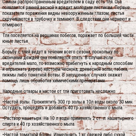
Самым распространенным вредителем в саду есть тля. Она
появляется ранней весной и вредит молодым листикам. Первые
показатели поражения видны невооруженным глазом, листья
скручиваются в трубочку и темнеют. В следствии они чернеют и
отмирают.
Тля поселяется на вершинах побегов, поражает по большей части
юные листья.
Борьбу с тлей ведут в течении всего сезона, поскольку по
окончании дождей она появляется опять. В случае если
вредителей мало, то возможно прибегнуть к народным способам
и опрыскать дерево настоем чеснока, древесной золы, табака,
пижмы либо томатной ботвы. В запущенных случаях окажет
помощь лишь обработка химическими препаратами.
Народные отвары и настои от тли приготовить несложно:
•Настой золы. Прокипятить 300 гр золы в 10л воды около 30 мин.
Остудить, процедить и добавить 40 гр хозяйственного мыла.
•Раствор нашатыря. На 10 л воды применять 2 ст. л. нашатырного
спирта и 40 гр хозяйственного мыла.
•Настой томатной ботвы. Измельчить 1 кг свежей либо сухой