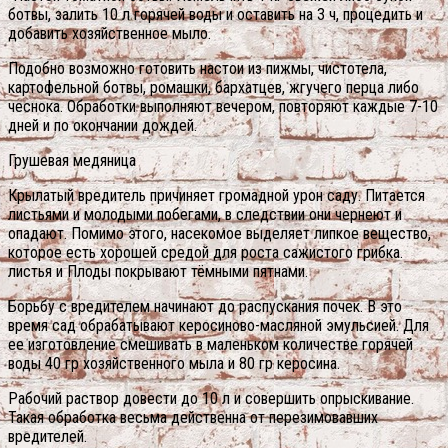
ботвы, залить 10 л горячей воды и оставить на 3 ч, процедить и
добавить хозяйственное мыло.
Подобно возможно готовить настои из пижмы, чистотела,
картофельной ботвы, ромашки, бархатцев, жгучего перца либо
чеснока. Обработки выполняют вечером, повторяют каждые 7-10
дней и по окончании дождей.
Грушевая медяница
Крылатый вредитель причиняет громадной урон саду. Питается
листьями и молодыми побегами, в следствии они чернеют и
опадают. Помимо этого, насекомое выделяет липкое вещество,
которое есть хорошей средой для роста сажистого грибка.
листья и Плоды покрывают тёмными пятнами.
Борьбу с вредителем начинают до распускания почек. В это
время сад обрабатывают керосиново-масляной эмульсией. Для
ее изготовление смешивать в маленьком количестве горячей
воды 40 гр хозяйственного мыла и 80 гр керосина.
Рабочий раствор довести до 10 л и совершить опрыскивание.
Такая обработка весьма действенна от перезимовавших
вредителей.