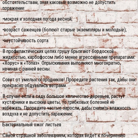
обстоятельствам, зная каковые возможно не допустить
поражение:
•мокрая и холодная погода весной;
•возраст саженцев (болеют старые экземпляры и молодые);
•неустойчивость сорта.
В профилактических целях грушу брызгают бордоской
жидкостью, карбофосом либо менее агрессивными препаратами:
«Хорус» и «Топаз». Опрыскивания выполняют многократно,
начиная с ранней весны.
Совет от умелых огородников! Проредите растения так, дабы они
прекрасно обдувались ветрами.
В случае если в саду большое количество деревьев, растут
кустарники и высокие цветы, то грибковых болезней не
избежать. Проредите частые заросли, дабы снизить влажность
воздуха и не допустить заражение.
Бактериальный ожог листьев
Самой страшной заболеванием, которая ведет к почернению