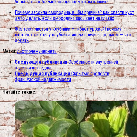
борьбы с проблемой опадающего крыжовника
Почему засохла смородина, в чём причина? как спасти куст
и что делать, если смородина засыхает на глазах
Желтеют листья у клубники – гибнет урожай! почему
желтеют листья у клубники: ищем причины, решаем — что
делать
Метки:
лист
почему
чернеть
Следующая публикация
Особенности внутренней
отделки коттеджа
Предыдущая публикация
Скрытые прелести
французской недвижимости
Читайте также: