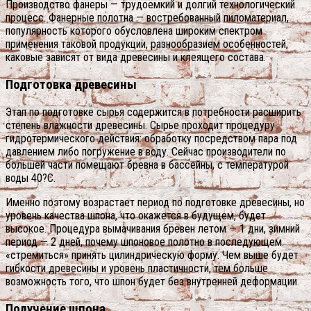
Производство фанеры — трудоемкий и долгий технологический
процесс. Фанерные полотна — востребованный пиломатериал,
популярность которого обусловлена широким спектром
применения таковой продукции, разнообразием особенностей,
каковые зависят от вида древесины и клеящего состава.
Подготовка древесины
Этап по подготовке сырья содержится в потребности расширить
степень влажности древесины. Сырье проходит процедуру
гидротермического действия: обработку посредством пара под
давлением либо погружение в воду. Сейчас производители по
большей части помещают бревна в бассейны, с температурой
воды 40?С.
Именно поэтому возрастает период по подготовке древесины, но
уровень качества шпона, что окажется в будущем, будет
высокое. Процедура вымачивания бревен летом — 1 дни, зимний
период — 2 дней, почему шпоновое полотно в последующем
«стремиться» принять цилиндрическую форму. Чем выше будет
гибкости древесины и уровень пластичности, тем больше
возможность того, что шпон будет без внутренней деформации.
Получение шпона