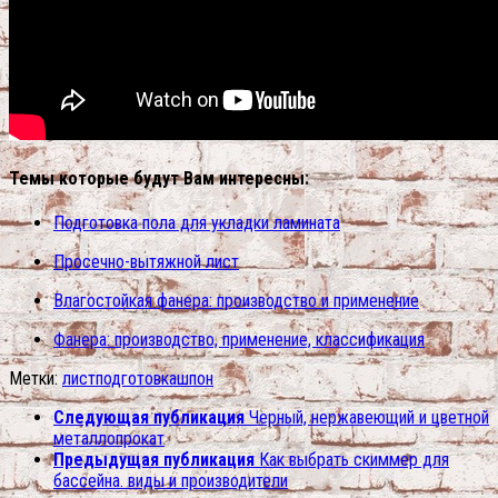
Темы которые будут Вам интересны:
Подготовка пола для укладки ламината
Просечно-вытяжной лист
Влагостойкая фанера: производство и применение
Фанера: производство, применение, классификация
Метки:
лист
подготовка
шпон
Следующая публикация
Черный, нержавеющий и цветной
металлопрокат
Предыдущая публикация
Как выбрать скиммер для
бассейна. виды и производители