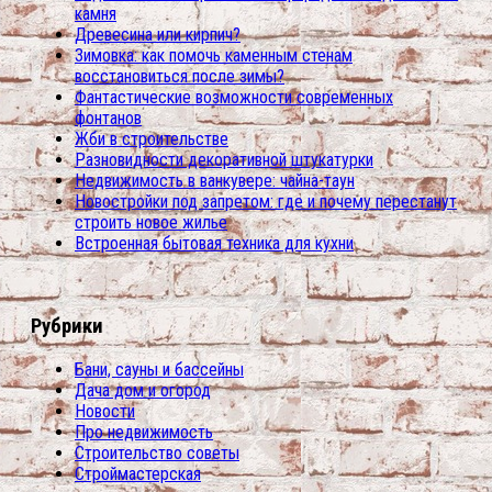
камня
Древесина или кирпич?
Зимовка: как помочь каменным стенам
восстановиться после зимы?
Фантастические возможности современных
фонтанов
Жби в строительстве
Разновидности декоративной штукатурки
Недвижимость в ванкувере: чайна-таун
Новостройки под запретом: где и почему перестанут
строить новое жилье
Встроенная бытовая техника для кухни
Рубрики
Бани, сауны и бассейны
Дача дом и огород
Новости
Про недвижимость
Строительство советы
Строймастерская