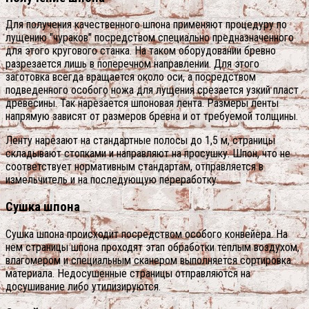
Для получения качественного шпона применяют процедуру по
лущению "чураков" посредством специально предназначенного
для этого кругового станка.
На таком оборудовании бревно
разрезается лишь в поперечном направлении. Для этого
заготовка всегда вращается около оси, а посредством
подведенного особого ножа для лущения срезается узкий пласт
древесины. Так нарезается шпоновая лента. Размеры ленты
напрямую зависят от размеров бревна и от требуемой толщины.
Ленту нарезают на стандартные полосы до 1,5 м, страницы
складывают стопками и направляют на просушку. Шпон, что не
соответствует нормативным стандартам, отправляется в
измельчитель и на последующую переработку.
Сушка шпона
Сушка шпона происходит посредством особого конвейера. На
нем страницы шпона проходят этап обработки теплым воздухом,
влагомером и специальным сканером выполняется сортировка
материала. Недосушенные страницы отправляются на
досушивание либо утилизируются.